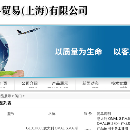
产品展示
>
阀门
>
品列表
型号
名称
询 价
简单说明
G101H005意大利 OMAL S.P.A.球