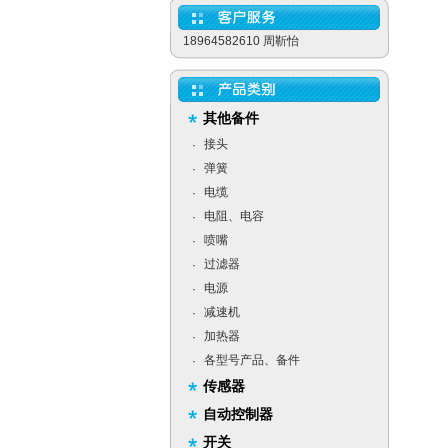
18964582610 周靳怡
其他备件
接头
·
弹簧
·
电缆
·
电阻、电容
·
喷嘴
·
过滤器
·
电源
·
减速机
·
加热器
·
各型号产品、备件
·
传感器
自动控制器
开关