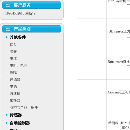
F+K 凿岩机用风
工
18964582610 周靳怡
BD senso
工
其他备件
·
接头
·
弹簧
·
电缆
Brinkmann沉
·
电阻、电容
工
·
喷嘴
·
过滤器
·
电源
Aircom调压阀
·
减速机
·
加热器
·
各型号产品、备件
传感器
自动控制器
希而科 HBM 
005R