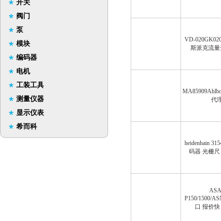
开关
阀门
泵
VD-020GK0
模块
斯派克流量
编码器
电机
工装工具
MA85909Ahl
测量仪器
代
显示仪表
希而科
heidenhain 31
码器 光栅尺
ASA
P150/1500/
口 报价快