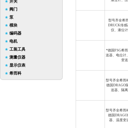
液位计、压
开关
阀门
泵
型号齐全希而
模块
DRUCK传
仪、液位计
编码器
电机
工装工具
*德国FSG希
送器、电位计
测量仪器
变送
显示仪表
希而科
型号齐全希而
德国DRAG
送器、隔离
型号齐全希而
德国DRAG
器、温度变