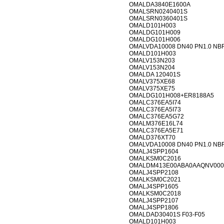
OMALDA3840E1600A
OMALSRN0240401S
OMALSRN0360401S
OMALD101H003
OMALDG101H009
OMALDG101H006
OMALVDA10008 DN40 PN1.0 NB
OMALD101H003
OMALV153N203
OMALV153N204
OMALDA 120401S
OMALV375XE68
OMALV375XE75
OMALDG101H008+ER8188A5
OMALC376EA5I74
OMALC376EA5I73
OMALC376EA5G72
OMALM376E16L74
OMALC376EA5E71
OMALD376XT70
OMALVDA10008 DN40 PN1.0 NB
OMALJ4SPP1604
OMALKSM0C2016
OMALDM413E00ABA0AAQNV000
OMALJ4SPP2108
OMALKSM0C2021
OMALJ4SPP1605
OMALKSM0C2018
OMALJ4SPP2107
OMALJ4SPP1806
OMALDAD30401S F03-F05
OMALD101H003