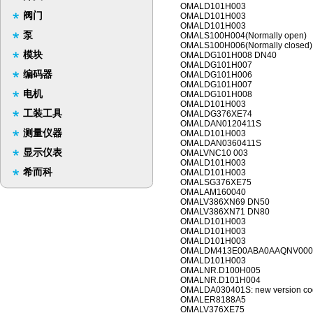
OMALD101H003
阀门
OMALD101H003
OMALD101H003
泵
OMALS100H004(Normally open)
OMALS100H006(Normally closed)
模块
OMALDG101H008 DN40
OMALDG101H007
编码器
OMALDG101H006
OMALDG101H007
电机
OMALDG101H008
OMALD101H003
工装工具
OMALDG376XE74
OMALDAN0120411S
测量仪器
OMALD101H003
OMALDAN0360411S
显示仪表
OMALVNC10 003
OMALD101H003
希而科
OMALD101H003
OMALSG376XE75
OMALAM160040
OMALV386XN69 DN50
OMALV386XN71 DN80
OMALD101H003
OMALD101H003
OMALD101H003
OMALDM413E00ABA0AAQNV000
OMALD101H003
OMALNR.D100H005
OMALNR.D101H004
OMALDA030401S: new version co
OMALER8188A5
OMALV376XE75