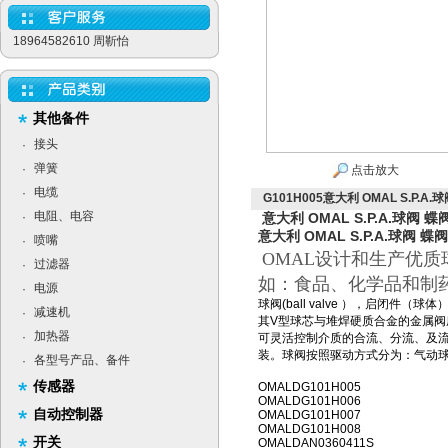
18964582610 周靳怡
其他备件
接头
·
弹簧
·
点击放大
电缆
·
G101H005意大利 OMAL S.P.A
电阻、电容
·
意大利 OMAL S.P.A.球阀 
意大利 OMAL S.P.A.球阀 蝶
喷嘴
·
OMAL设计和生产优
过滤器
·
如：食品、化学品和制
电源
·
球阀(ball valve ），启
减速机
·
其V型球芯与堆焊硬质合金的金属
加热器
·
可灵活控制介质的合流、分流、及
装。球阀按照驱动方式分为：气动
各型号产品、备件
·
传感器
OMALDG101H005
OMALDG101H006
自动控制器
OMALDG101H007
OMALDG101H008
开关
OMALDAN0360411S