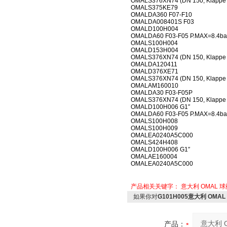
OMALS376XN74 (DN 150, Klappe +
OMALS375KE79
OMALDA360 F07-F10
OMALDA008401S F03
OMALD100H004
OMALDA60 F03-F05 P.MAX=8.4ba
OMALS100H004
OMALD153H004
OMALS376XN74 (DN 150, Klappe +
OMALDA120411
OMALD376XE71
OMALS376XN74 (DN 150, Klappe +
OMALAM160010
OMALDA30 F03-F05P
OMALS376XN74 (DN 150, Klappe +
OMALD100H006 G1″
OMALDA60 F03-F05 P.MAX=8.4ba
OMALS100H008
OMALS100H009
OMALEA0240A5C000
OMALS424H408
OMALD100H006 G1″
OMALAE160004
OMALEA0240A5C000
产品相关关键字：
意大利
OMAL
球
如果你对
G101H005意大利 OMAL
产品：