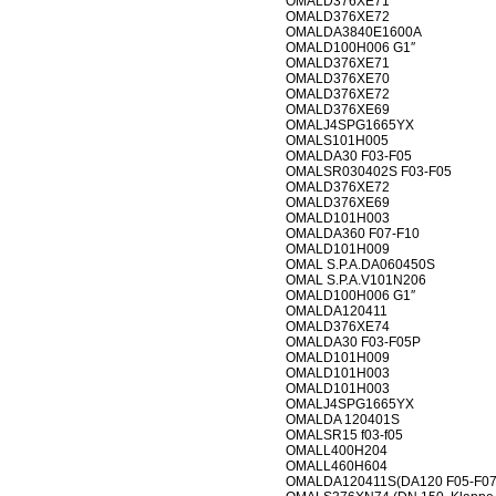
OMALD376XE71
OMALD376XE72
OMALDA3840E1600A
OMALD100H006 G1″
OMALD376XE71
OMALD376XE70
OMALD376XE72
OMALD376XE69
OMALJ4SPG1665YX
OMALS101H005
OMALDA30 F03-F05
OMALSR030402S F03-F05
OMALD376XE72
OMALD376XE69
OMALD101H003
OMALDA360 F07-F10
OMALD101H009
OMAL S.P.A.DA060450S
OMAL S.P.A.V101N206
OMALD100H006 G1″
OMALDA120411
OMALD376XE74
OMALDA30 F03-F05P
OMALD101H009
OMALD101H003
OMALD101H003
OMALJ4SPG1665YX
OMALDA 120401S
OMALSR15 f03-f05
OMALL400H204
OMALL460H604
OMALDA120411S(DA120 F05-F07