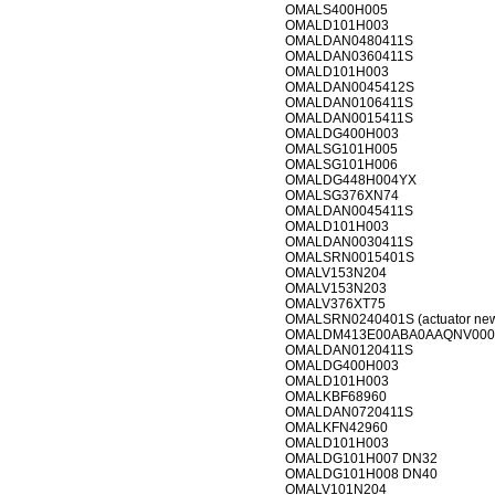
OMALS400H005
OMALD101H003
OMALDAN0480411S
OMALDAN0360411S
OMALD101H003
OMALDAN0045412S
OMALDAN0106411S
OMALDAN0015411S
OMALDG400H003
OMALSG101H005
OMALSG101H006
OMALDG448H004YX
OMALSG376XN74
OMALDAN0045411S
OMALD101H003
OMALDAN0030411S
OMALSRN0015401S
OMALV153N204
OMALV153N203
OMALV376XT75
OMALSRN0240401S (actuator new
OMALDM413E00ABA0AAQNV000
OMALDAN0120411S
OMALDG400H003
OMALD101H003
OMALKBF68960
OMALDAN0720411S
OMALKFN42960
OMALD101H003
OMALDG101H007 DN32
OMALDG101H008 DN40
OMALV101N204