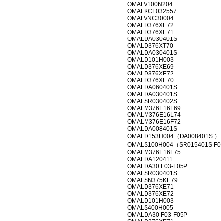
OMALV100N204
OMALKCF032557
OMALVNC30004
OMALD376XE72
OMALD376XE71
OMALDA030401S
OMALD376XT70
OMALDA030401S
OMALD101H003
OMALD376XE69
OMALD376XE72
OMALD376XE70
OMALDA060401S
OMALDA030401S
OMALSR030402S
OMALM376E16F69
OMALM376E16L74
OMALM376E16F72
OMALDA008401S
OMALD153H004（DA008401S ）
OMALS100H004（SR015401S F0
OMALM376E16L75
OMALDA120411
OMALDA30 F03-F05P
OMALSR030401S
OMALSN375KE79
OMALD376XE71
OMALD376XE72
OMALD101H003
OMALS400H005
OMALDA30 F03-F05P