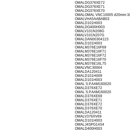
OMALDG376XE72
OMALDG376XE71
OMALDG376XE70
OMALOMAL VNC10005 d20mm-3/4
OMALVHA5AABAB03
OMALD101H003
OMALDG400H003
OMALV101N208G
OMALV101N207G
OMALDAN0030411S
OMALD101H003
OMALM376E16F69
OMALM376E16F71
OMALM376E16F72
OMALM376E16F70
OMALM376E16L75
OMALVNC30004
OMALDA120411
OMALD101H009
OMALD101H003
OMAL S.P.AAM160020
OMALD376XE72
OMAL S.P.AAM160020
OMALD376XE69
OMALD376XE71
OMALD376XE72
OMALD376XE70
OMALDA120411
OMALV376XV69
OMALD101H003
OMALJ4SPG14S4
OMALD400H003