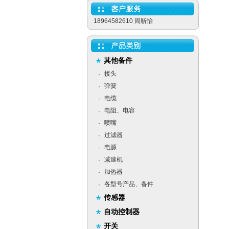
18964582610 周靳怡
其他备件
接头
·
弹簧
·
电缆
·
电阻、电容
·
喷嘴
·
过滤器
·
电源
·
减速机
·
加热器
·
各型号产品、备件
·
传感器
自动控制器
开关