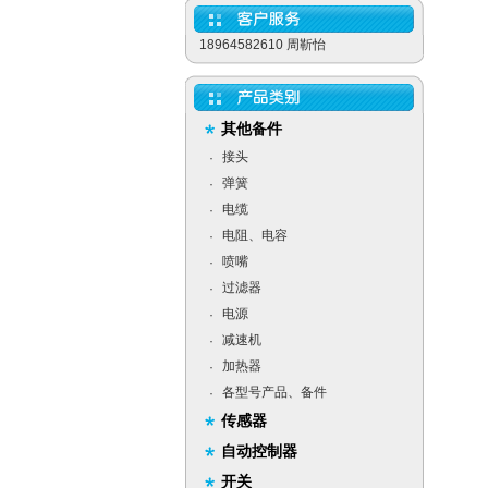
18964582610 周靳怡
其他备件
接头
·
弹簧
·
电缆
·
电阻、电容
·
喷嘴
·
过滤器
·
电源
·
减速机
·
加热器
·
各型号产品、备件
·
传感器
自动控制器
开关