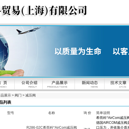
产品展示
>
阀门
>
减压阀
品列表
型号
名称
询 价
简单说明
R286-02C希而科*AirCom减压阀