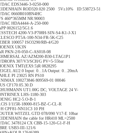
DAC EDS3446-3-0250-000
EIDENHAIN ROD320.020 2500 5V±10% ID:538723-51
YDAC 0660R010BN4HC
S 460*365MM NR:90003
YDAC HDA4444-A-250-000
PP 0026152/5G1.6
SSTECH 4200-V3-P708H-SIN-S4-K1-J-X1
ELESCO PT5A-100-N34-FR-5K-C25
BER 100057 ISO3290/RB-4/G20
HOENIX UK3N
R PKN-2/0-050-C-AS018-08
CHMERSAL AZ/AZM200-B30-LTAG1P1
DROPA 307/V3/SCH/G PV=5-55bar
HOENIX TMT(EX9.5)R 0828295
IGEL AU2.0 Input: 0...1A Output: 0...20mA
HLE PI 23025 RN PS10
NIMAX 100273846 809569-01 00046
US CF170.05.30.D
CHUHMANN UT1.00G DC; VOLTAGE 24 V-
ONTRINEX LHS-1180-303
OENIG HC2-5.O-B-1
CIS I/115R-18000-815-BZ-C-CL-R
H CPF81-NN11C3 10 PH
OUTER WITZEL GTD 078/090 V17-E 10bar
IDENHAIN the cable for HR410 ML=2500
DAC 3478124 CX CBB-15-120-G1-F-H
BRE USB3-III-121/6
AHN+KOLB 17646389