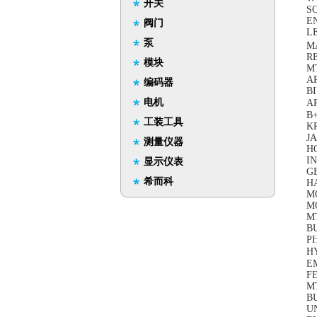
开关
SO
E
阀门
L
泵
MA
R
模块
M
AP
编码器
BI
电机
A
B
工装工具
K
J
测量仪器
H
I
显示仪表
GE
希而科
H
MO
M
M
B
P
H
E
F
M
B
UN