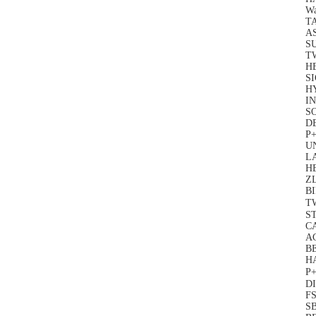
Wa
TA
A
SU
T
H
SI
H
I
S
D
P+
UN
L
H
Z
B
T
S
C
A
B
H
P+
DI
FS
SB