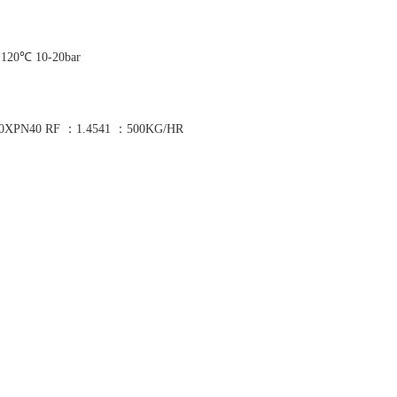
~120℃ 10-20bar
0XPN40 RF ：1.4541 ：500KG/HR