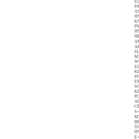
E
P
A
H
KN
PM
HY
H
A
A
S
MT
W
EL
KI
PH
E
WE
KI
P
A
C
S
M
BE
D
H
E