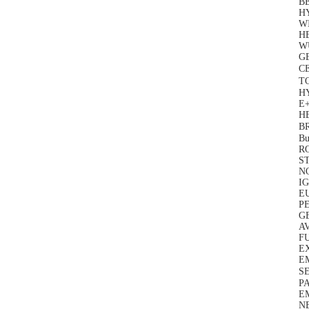
B
H
WI
H
W
GE
C
T
HY
E
HE
B
Bu
R
S
N
IG
E
PE
GE
A
FU
EX
E
SE
P
E
N