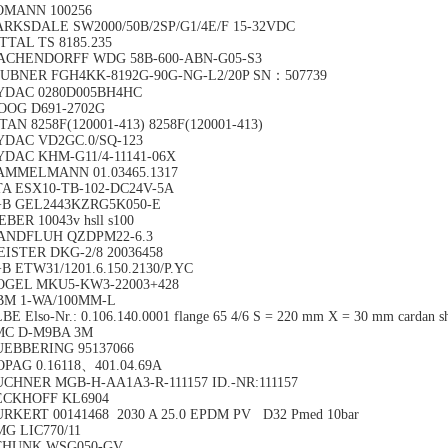
OMANN 100256
ARKSDALE SW2000/50B/2SP/G1/4E/F 15-32VDC
TTAL TS 8185.235
ACHENDORFF WDG 58B-600-ABN-G05-S3
HUBNER FGH4KK-8192G-90G-NG-L2/20P SN：507739
YDAC 0280D005BH4HC
OOG D691-2702G
TAN 8258F(120001-413) 8258F(120001-413)
YDAC VD2GC.0/SQ-123
YDAC KHM-G11/4-11141-06X
AMMELMANN 01.03465.1317
TA ESX10-TB-102-DC24V-5A
+B GEL2443KZRG5K050-E
BER 10043v hsll s100
ANDFLUH QZDPM22-6.3
ISTER DKG-2/8 20036458
B ETW31/1201.6.150.2130/P.YC
OGEL MKU5-KW3-22003+428
BM 1-WA/100MM-L
BE Elso-Nr.: 0.106.140.0001 flange 65 4/6 S = 220 mm X = 30 mm cardan sh
MC D-M9BA 3M
UEBBERING 95137066
PAG 0.16118、401.04.69A
CHNER MGB-H-AA1A3-R-111157 ID.-NR:111157
ECKHOFF KL6904
RKERT 00141468 2030 A 25.0 EPDM PV D32 Pmed 10bar
G LIC770/11
CHUNK WSG050-GV