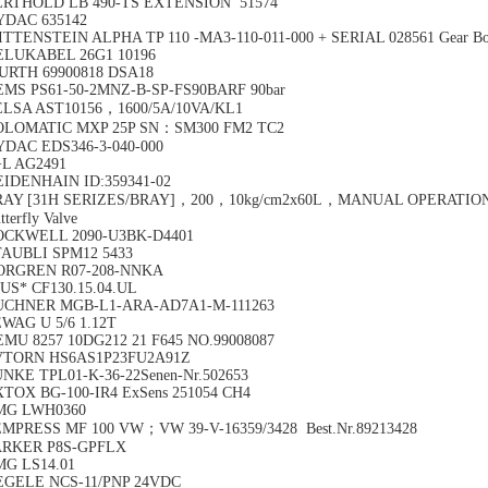
ERTHOLD LB 490-TS EXTENSION 51574
YDAC 635142
TTENSTEIN ALPHA TP 110 -MA3-110-011-000 + SERIAL 028561 Gear
ELUKABEL 26G1 10196
URTH 69900818 DSA18
MS PS61-50-2MNZ-B-SP-FS90BARF 90bar
ELSA AST10156，1600/5A/10VA/KL1
OLOMATIC MXP 25P SN：SM300 FM2 TC2
DAC EDS346-3-040-000
+L AG2491
IDENHAIN ID:359341-02
RAY [31H SERIZES/BRAY]，200，10kg/cm2x60L，MANUAL OPERATIO
tterfly Valve
OCKWELL 2090-U3BK-D4401
TAUBLI SPM12 5433
ORGREN R07-208-NNKA
US* CF130.15.04.UL
UCHNER MGB-L1-ARA-AD7A1-M-111263
WAG U 5/6 1.12T
MU 8257 10DG212 21 F645 NO.99008087
VTORN HS6AS1P23FU2A91Z
NKE TPL01-K-36-22Senen-Nr.502653
TOX BG-100-IR4 ExSens 251054 CH4
MG LWH0360
MPRESS MF 100 VW；VW 39-V-16359/3428 Best.Nr.89213428
ARKER P8S-GPFLX
MG LS14.01
EGELE NCS-11/PNP 24VDC