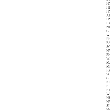
HY
H
H
AF
H
LA
NE
C
WE
P
BA
S
HY
P
WE
MA
MI
IG
S
C
K
EL
E+
W
HE
HY
SI
H