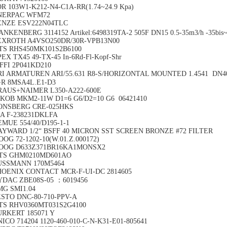
R 103W1-K212-N4-C1A-RR(1.74~24.9 Kpa)
NERPAC WFM72
ENZE ESV222N04TLC
NKENBERG 3114152 Artikel:6498319TA-2 505F DN15 0.5-35m3/h -35bis
EXROTH A4VSO250DR/30R-VPB13N00
TS RHS450MK101S2B6100
EX TX45 49-TX-45 In-6Rd-Fl-Kopf-Shr
FFI 2P041KD210
RI ARMATUREN ARI/55.631 R8-S/HORIZONTAL MOUNTED 1.4541 DN4
+R 8MSA4L.E1-D3
RAUS+NAIMER L350-A222-600E
AKOB MKM2-11W D1=6 G6/D2=10 G6 06421410
ONSBERG CRE-025HKS
NA F-238231DKLFA
MUE 554/40/D195-1-1
AYWARD 1/2“ BSFF 40 MICRON SST SCREEN BRONZE #72 FILTER
OG 72-1202-10(W.01.Z.000172)
OOG D633Z371BR16KA1MONSX2
TS GHM0210MD601AO
USSMANN 170M5464
HOENIX CONTACT MCR-F-UI-DC 2814605
YDAC ZBE08S-05 ：6019456
MG SMI1.04
ESTO DNC-80-710-PPV-A
TS RHV0360MT031S2G4100
URKERT 185071 Y
ICO 714204 1120-460-010-C-N-K31-E01-805641