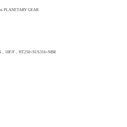
 Box PLANETARY GEAR
N，10F/F，HT250+SUS316+NBR