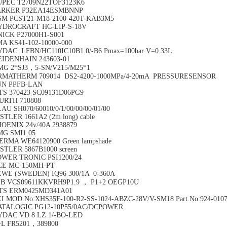
UPEC T2709N22TOF3123K6
ARKER P32EA14ESMBNNP
SM PCST21-M18-2100-420T-KAB3M5
YDROCRAFT HC-LIP-S-18V
ICK P27000H1-S001
A KS41-102-10000-000
DAC LFBN/HC110IC10B1.0/-B6 Pmax=100bar V=0.33L
EIDENHAIN 243603-01
MG 2*SJ3，5-SN/V215/M25*1
RMATHERM 709014 DS2-4200-1000MPa/4-20mA PRESSURESENSOR
UN PPFB-LAN
S 370423 SC09131D06PG9
URTH 710808
AU SH070/60010/0/1/00/00/00/01/00
STLER 1661A2 (2m long) cable
OENIX 24v/40A 2938879
MG SMI1.05
RMA WE64120900 Green lampshade
STLER 5867B1000 screen
OWER TRONIC PSI1200/24
CE MC-150MH-PT
EWE (SWEDEN) IQ96 300/1A 0-360A
+B VCS09611KKVRH9P1.9 ， P1+2 OEGP10U
TS ERM0425MD341A01
I MOD.No:XHS35F-100-R2-SS-1024-ABZC-28V/V-SM18 Part.No:924-0107
ATALOGIC PG12-10P55/0AC/DCPOWER
YDAC VD 8 LZ.1/-BO-LED
+L FR5201，389800