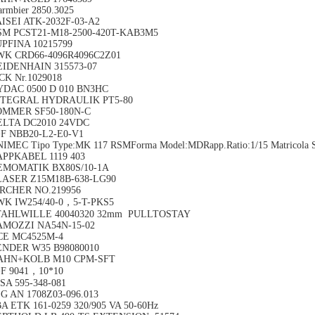
rmbier 2850.3025
ISEI ATK-2032F-03-A2
SM PCST21-M18-2500-420T-KAB3M5
PFINA 10215799
WK CRD66-4096R4096C2Z01
EIDENHAIN 315573-07
CK Nr.1029018
YDAC 0500 D 010 BN3HC
NTEGRAL HYDRAULIK PT5-80
OMMER SF50-180N-C
ELTA DC2010 24VDC
F NBB20-L2-E0-V1
IMEC Tipo Type:MK 117 RSMForma Model:MDRapp.Ratio:1/15 Matricola Se
APPKABEL 1119 403
EMOMATIK BX80S/10-1A
LASER Z15M18B-638-LG90
IRCHER NO.219956
WK IW254/40-0，5-T-PKS5
TAHLWILLE 40040320 32mm PULLTOSTAY
AMOZZI NA54N-15-02
CE MC4525M-4
ENDER W35 B98080010
AHN+KOLB M10 CPM-SFT
F 9041，10*10
SA 595-348-081
G AN 1708Z03-096.013
A ETK 161-0259 320/905 VA 50-60Hz