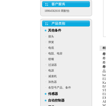
18964582610 周靳怡
其他备件
·
接头
·
弹簧
·
电缆
希
·
电阻、电容
希
希
·
喷嘴
希
·
过滤器
希
·
电源
品
be
·
减速机
E
·
加热器
Ka
B
·
各型号产品、备件
S
传感器
E
E
自动控制器
A
W