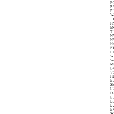
R
B
RI
W
J
H
M
TI
H
H
H
E
L
WE
W
ME
B+
V
H
EL
S
L
DO
EU
B
BU
EM
S