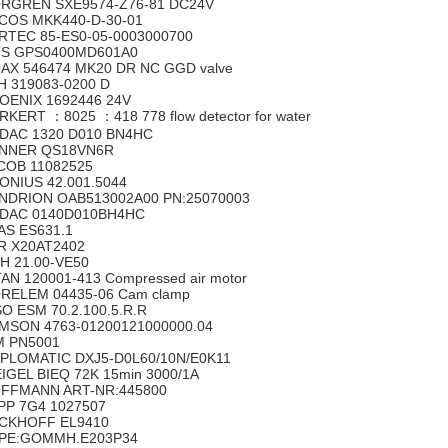
RGREN SXE9574-Z76-81 DC24V
COS MKK440-D-30-01
RTEC 85-ES0-05-0003000700
S GPS0400MD601A0
AX 546474 MK20 DR NC GGD valve
H 319083-0200 D
OENIX 1692446 24V
RKERT ：8025 ：418 778 flow detector for water
DAC 1320 D010 BN4HC
NNER QS18VN6R
COB 11082525
ONIUS 42.001.5044
NDRION OAB513002A00 PN:25070003
DAC 0140D010BH4HC
AS ES631.1
R X20AT2402
H 21.00-VE50
TAN 120001-413 Compressed air motor
RELEM 04435-06 Cam clamp
SO ESM 70.2.100.5.R.R
MSON 4763-01200121000000.04
M PN5001
PLOMATIC DXJ5-D0L60/10N/E0K11
IGEL BIEQ 72K 15min 3000/1A
FFMANN ART-NR:445800
PP 7G4 1027507
CKHOFF EL9410
PE:GOMMH.E203P34