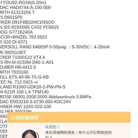
H FDU92-RG3A(0-20m)
DAC HAD4744-A-100-000
RTH 61313204 T
S D6015P0
RKER D91FBB32HC1NSOO
N SIS 8193/005 CA32 PC6625
OG G771K240A
ICOR+BINZEL 783.5023
R X20 DI 6371
GERSOLL RAND 6468SP 0-50psig ：9-30VDC：4-20mA
K IW251/40T
CKER 71000122 VT4.4
S RH-M-0150M-D60-1-A01
EUBER RB-4412.5
RTH 7033160
OLL KTS 40-96-T5-G-KB
TEC Nr. 712.0421-vi
LAND R1000-UDK20-2-PW-PN-S
M K21R 100 L 4 TPM140
ROSE 06001.0300.0000 Abblasedruck:3.6MPa
DAC ENS3216-3-0730-000-KDC24V
HNER HWI 103X-023-100
G HFE 300/10H
XROTH MHD 041B-144-PG0-UN
ELAND R1.188.1710.0
OTRON sp-2551KN-10KN
欢迎您！
OENIX SACB-8/ 8-L-C GG SCO - 1516768 /
来自局域网的朋友！有什么可以帮助您的
OENIX 3200933