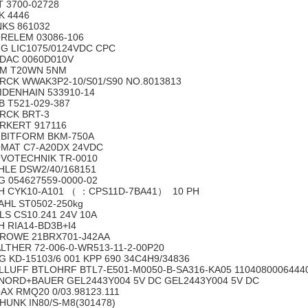
T 3700-02728
K 4446
NKS 861032
RELEM 03086-106
G LIC1075/0124VDC CPC
DAC 0060D010V
M T20WN 5NM
RCK WWAK3P2-10/S01/S90 NO.8013813
IDENHAIN 533910-14
B T521-029-387
RCK BRT-3
RKERT 917116
BITFORM BKM-750A
MAT C7-A20DX 24VDC
VOTECHNIK TR-0010
HLE DSW2/40/168151
G 054627559-0000-02
H CYK10-A101 （ ：CPS11D-7BA41） 10 PH
AHL ST0502-250kg
LS CS10.241 24V 10A
H RIA14-BD3B+I4
ROWE 21BRX701-J42AA
LTHER 72-006-0-WR513-11-2-00P20
G KD-15103/6 001 KPP 690 34C4H9/34836
LLUFF BTLOHRF BTL7-E501-M0050-B-SA316-KA05 1104080006444
NORD+BAUER GEL2443Y004 5V DC GEL2443Y004 5V DC
AX RMQ20 0/03.98123.111
HUNK IN80/S-M8(301478)