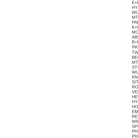
E+
HY
WU
MT
PA
K+
MO
AB
B+
IN
TW
BE
MT
ST
WU
KN
SI
RO
VE
HE
HY
HO
EM
RE
WI
SP
PH
PH