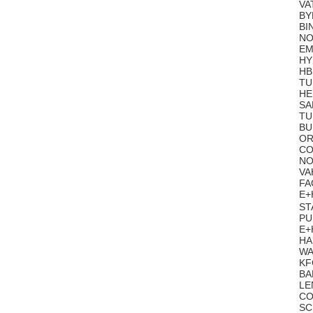
VA
BY
BI
NO
EM
HY
HB
TU
HE
SA
TU
BU
OR
CO
NO
VA
FA
E+
ST
PU
E+
HA
WA
KF
BA
LE
CO
SC