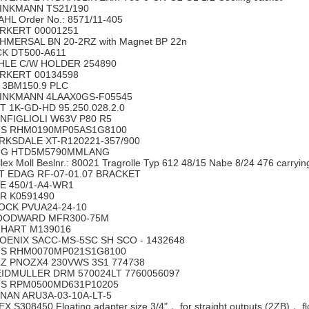
INKMANN TS21/190
AHL Order No.: 8571/11-405
RKERT 00001251
HMERSAL BN 20-2RZ with Magnet BP 22n
CK DT500-A611
HLE C/W HOLDER 254890
RKERT 00134598
 3BM150.9 PLC
INKMANN 4LAAX0GS-F05545
T 1K-GD-HD 95.250.028.2.0
NFIGLIOLI W63V P80 R5
S RHM0190MP05AS1G8100
RKSDALE XT-R120221-357/900
G HTD5M5790MMLANG
lex Moll Beslnr.: 80021 Tragrolle Typ 612 48/15 Nabe 8/24 476 carrying
T EDAG RF-07-01.07 BRACKET
E 450/1-A4-WR1
R K0591490
OCK PVUA24-24-10
ODWARD MFR300-75M
HART M139016
OENIX SACC-MS-5SC SH SCO - 1432648
S RHM0070MP021S1G8100
LZ PNOZX4 230VWS 3S1 774738
IDMULLER DRM 570024LT 7760056097
S RPM0500MD631P10205
NAN ARU3A-03-10A-LT-5
X S308450 Floating adapter size 3/4"， for straight outputs (2ZB)， f