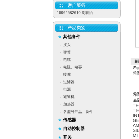
18964582610 周靳怡
其他备件
接头
·
弹簧
·
电缆
·
希
电阻、电容
·
希
希
喷嘴
·
：
过滤器
·
电源
·
希而
减速机
·
品
加热器
·
TE
T.
各型号产品、备件
·
IN
传感器
GE
AM
自动控制器
SI
MT
开关