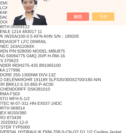
吗？
EMHELD 1845F090L30
LCANIC SEE : DOC. WK4-101782
KARDT SRI986-BIDS7EAANA
DAC 0660D010BN4HC
OOK T-DA90LA/02-48 2.2kW 2845R/MIN
RTH 05559122
ENLE 1214 483017 11
K IW25A/100-0.5-KFN-KHN S/N：189205
RDASOFT LFC DINRAIL
NEC 163A11069X
XEN P/N:928000 MODEL:MBU875
AG 50094775 GMQ 20/P-H-RM-16
S 370623
NDER IRDH275-435 B91065100
KA 177996
DORE 250-1300NM DVV-13Z
D GELENKROHR 191189 SLP320/300X2700/180-N/N
ERI BRK12-6.33-850-P-AC00
CHENDORFF DSK381010
RMA FS03
STO MFH-5-1/2
RTEC M-07-311-HN-EX037-24DC
RTH 069014
NEX M150/380
RO 873439
 202D932-12-0
ISTER TYP5000
IVERSAL HYDRAULIK EKM-708-0-CN-O2 G1 1/2 Cooling Jacket