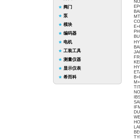
NO
EP
阀门
BA
泵
MT
CO
模块
E+
PH
编码器
BU
电机
HY
BA
工装工具
JA
FR
测量仪器
KE
HY
显示仪表
ET
希而科
B+
M+
TI
NO
IB
SA
IF
DU
WE
HO
LA
BE
TY