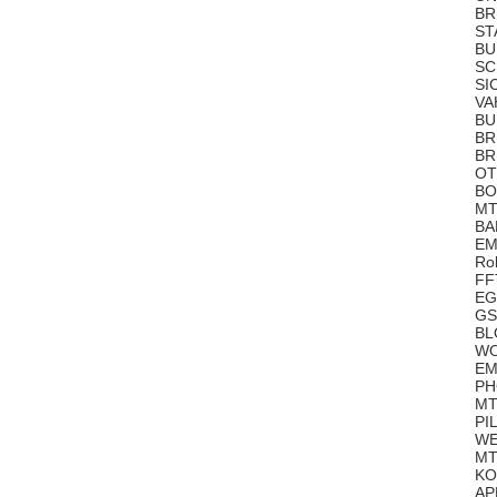
BR
ST
BU
SC
SI
VA
BU
BR
BR
OT
BO
MT
BA
EM
Rol
FF
EG
GS
BL
WO
EM
PH
MT
PI
WE
MT
KO
APE