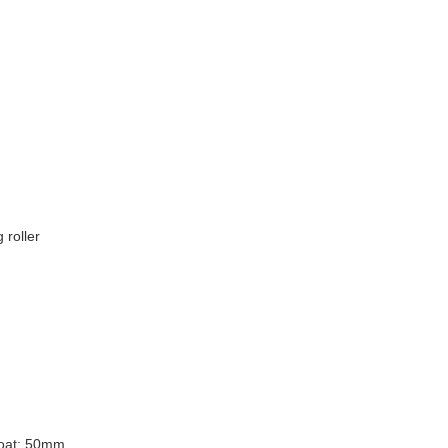
 roller
loat: 50mm