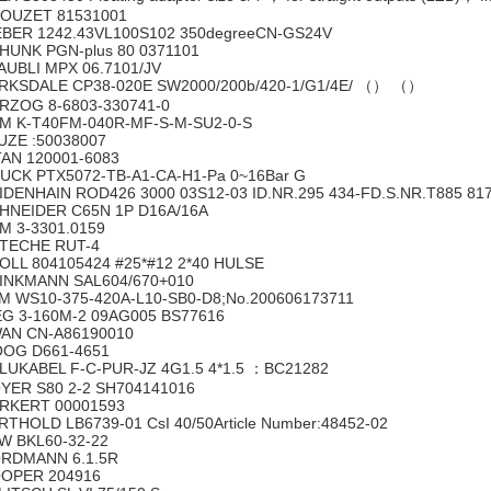
OUZET 81531001
BER 1242.43VL100S102 350degreeCN-GS24V
HUNK PGN-plus 80 0371101
AUBLI MPX 06.7101/JV
RKSDALE CP38-020E SW2000/200b/420-1/G1/4E/ （） （）
RZOG 8-6803-330741-0
M K-T40FM-040R-MF-S-M-SU2-0-S
UZE :50038007
TAN 120001-6083
UCK PTX5072-TB-A1-CA-H1-Pa 0~16Bar G
IDENHAIN ROD426 3000 03S12-03 ID.NR.295 434-FD.S.NR.T885 817
HNEIDER C65N 1P D16A/16A
M 3-3301.0159
TECHE RUT-4
OLL 804105424 #25*#12 2*40 HULSE
INKMANN SAL604/670+010
M WS10-375-420A-L10-SB0-D8;No.200606173711
G 3-160M-2 09AG005 BS77616
AN CN-A86190010
OG D661-4651
LUKABEL F-C-PUR-JZ 4G1.5 4*1.5 ：BC21282
YER S80 2-2 SH704141016
RKERT 00001593
RTHOLD LB6739-01 CsI 40/50Article Number:48452-02
W BKL60-32-22
RDMANN 6.1.5R
OPER 204916