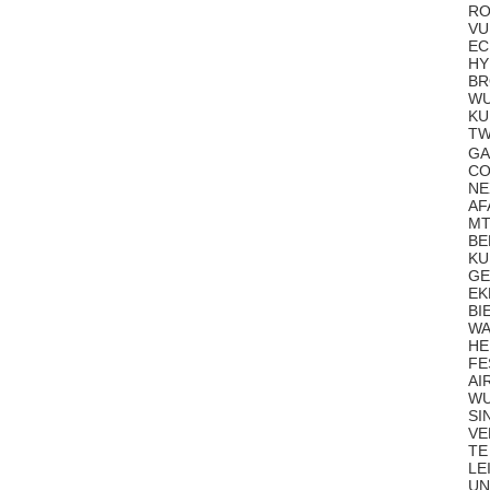
RO
VU
EC
HY
BR
WU
KU
TW
GA
CO
NE
AF
MT
BE
KU
GE
EK
BI
WA
HE
FE
AI
WU
SI
VE
TE
LE
UN