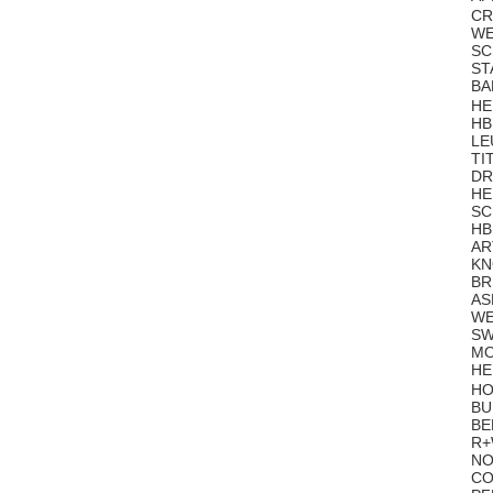
CR
WE
SC
ST
BA
HE
HB
LE
TI
DR
HE
SC
HB
AR
KN
BR
AS
WE
SW
MO
HE
HO
BU
BE
R+
NO
CO