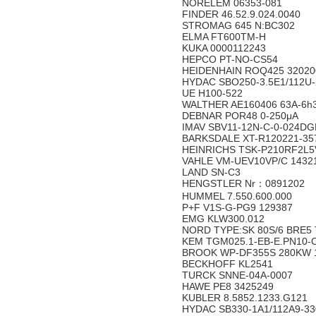
NORELEM 06353-081
FINDER 46.52.9.024.0040
STROMAG 645 N:BC302
ELMA FT600TM-H
KUKA 0000112243
HEPCO PT-NO-CS54
HEIDENHAIN ROQ425 32020
HYDAC SBO250-3.5E1/112U
UE H100-522
WALTHER AE160406 63A-6h
DEBNAR POR48 0-250μA
IMAV SBV11-12N-C-0-024D
BARKSDALE XT-R120221-35
HEINRICHS TSK-P210RF2L5V
VAHLE VM-UEV10VP/C 14321
LAND SN-C3
HENGSTLER Nr：0891202
HUMMEL 7.550.600.000
P+F V1S-G-PG9 129387
EMG KLW300.012
NORD TYPE:SK 80S/6 BRE5 
KEM TGM025.1-EB-E.PN10-
BROOK WP-DF355S 280KW 1
BECKHOFF KL2541
TURCK SNNE-04A-0007
HAWE PE8 3425249
KUBLER 8.5852.1233.G121
HYDAC SB330-1A1/112A9-3