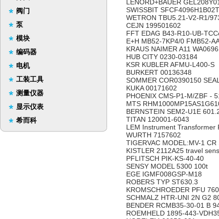
LENORD+BAUER GEL208Y010
SWISSBIT SFCF4096H1B02T
阀门
WETRON TBU5.21-V2-R1/97
泵
CEJN 199501602
FFT EDAG B43-R10-UB-TCC
模块
E+H MB52-7KP4/0 FMB52-A
KRAUS NAIMER A11 WA0696
编码器
HUB CITY 0230-03184
KSR KUBLER AFMU-L400-S
电机
BURKERT 00136348
工装工具
SOMMER COR0390150 SEA
KUKA 00171602
测量仪器
PHOENIX CMS-P1-M/ZBF - 5
MTS RHM1000MP15AS1G61
显示仪表
BERNSTEIN SEM2-U1E 601.2
TITAN 120001-6043
希而科
LEM Instrument Transforme
WURTH 7157602
TIGERVAC MODEL:MV-1 CR 
KISTLER 2112A25 travel sens
PFLITSCH PIK-KS-40-40
SENSY MODEL 5300 100t
EGE IGMF008GSP-M18
ROBERS TYP ST630.3
KROMSCHROEDER PFU 760
SCHMALZ HTR-UNI 2N G2 80
BENDER RCMB35-30-01 B 94
ROEMHELD 1895-443-VDH3