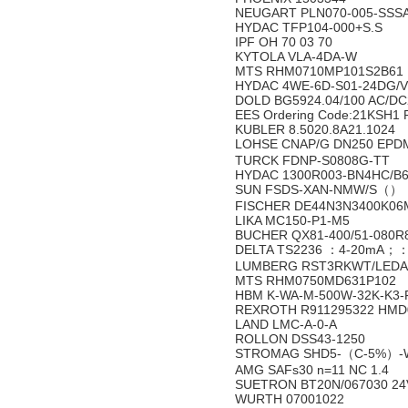
NEUGART PLN070-005-SSSA3
HYDAC TFP104-000+S.S
IPF OH 70 03 70
KYTOLA VLA-4DA-W
MTS RHM0710MP101S2B61
HYDAC 4WE-6D-S01-24DG/V 
DOLD BG5924.04/100 AC/D
EES Ordering Code:21KSH1 Pr
KUBLER 8.5020.8A21.1024
LOHSE CNAP/G DN250 EP
TURCK FDNP-S0808G-TT
HYDAC 1300R003-BN4HC/B
SUN FSDS-XAN-NMW/S（）
FISCHER DE44N3N3400K0
LIKA MC150-P1-M5
BUCHER QX81-400/51-080R
DELTA TS2236 ：4-20mA
LUMBERG RST3RKWT/LEDA4
MTS RHM0750MD631P102
HBM K-WA-M-500W-32K-K3-F
REXROTH R911295322 HMD
LAND LMC-A-0-A
ROLLON DSS43-1250
STROMAG SHD5-（C-5%）-
AMG SAFs30 n=11 NC 1.4
SUETRON BT20N/067030 24
WURTH 07001022