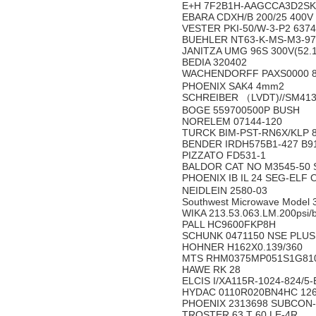
E+H 7F2B1H-AAGCCA3D2S
EBARA CDXH/B 200/25 400V
VESTER PKI-50/W-3-P2 6374
BUEHLER NT63-K-MS-M3-9
JANITZA UMG 96S 300V(52.1
BEDIA 320402
WACHENDORFF PAXS0000 
PHOENIX SAK4 4mm2
SCHREIBER （LVDT)//SM41
BOGE 559700500P BUSH
NORELEM 07144-120
TURCK BIM-PST-RN6X/KLP 
BENDER IRDH575B1-427 B9
PIZZATO FD531-1
BALDOR CAT NO M3545-50 
PHOENIX IB IL 24 SEG-ELF 
NEIDLEIN 2580-03
Southwest Microwave Model 
WIKA 213.53.063.LM.200psi/
PALL HC9600FKP8H
SCHUNK 0471150 NSE PLUS
HOHNER H162X0.139/360
MTS RHM0375MP051S1G81
HAWE RK 28
ELCIS I/XA115R-1024-824/5
HYDAC 0110R020BN4HC 12
PHOENIX 2313698 SUBCON-
TROSTER 63 T 60 LE-4R