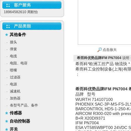
18964582610 周靳怡
其他备件
接头
·
弹簧
·
点击放大
电缆
·
希而科优势品牌IFM PN7004
说明
电阻、电容
·
希而科*欧洲工控产品 物流快 
希而科工业控制设备(上海)
喷嘴
·
：
过滤器
·
电源
·
希而科优势品牌IFM PN7004
减速机
·
品牌 型号
加热器
·
WURTH 714107100
PHOENIX SAC-3P-MS-FS-2L
各型号产品、备件
·
BARCONTROL HDS-1-250-K-
传感器
AIRCOM R300-020 with pres
B+R X20DI9371
自动控制器
IFM PN7004
ESA VT585WBPT00 24VDC S
开关