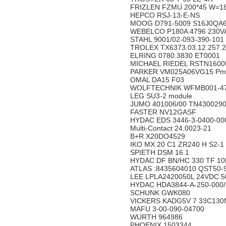
FRIZLEN FZMU 200*45 W=1
HEPCO RSJ-13-E-NS
MOOG D791-5009 S16J0QA
WEBELCO P180A 4796 230VA
STAHL 9001/02-093-390-101
TROLEX TX6373.03.12.257.
ELRING 0780.3830 ET0001
MICHAEL RIEDEL RSTN1600U
PARKER VM025A06VG15 Pma
OMAL DA15 F03
WOLFTECHNIK WFMB001-47
LEG SU3-2 module
JUMO 401006/00 TN430029
FASTER NV12GASF
HYDAC EDS 3446-3-0400-00
Multi-Contact 24.0023-21
B+R X20DO4529
IKO MX 20 C1 ZR240 H S2-1
SPIETH DSM 16.1
HYDAC DF BN/HC 330 TF 10D
ATLAS :8435604010 QST50-
LEE LPLA2420050L 24VDC 5
HYDAC HDA3844-A-250-000/
SCHUNK GWK080
VICKERS KADG5V 7 33C130
MAFU 3-00-090-04700
WURTH 964986
PHOENIX 1503344