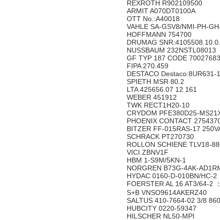
REXROTH R902109500
ARMIT A070DT0100A
OTT No.:A40018
VAHLE SA-GSV8/NMI-PH-GH-
HOFFMANN 754700
DRUMAG SNR:4105508.10.0
NUSSBAUM 232NSTL08013
GF TYP 187 CODE 7002768
FIPA 270.459
DESTACO Destaco:8UR631-1
SPIETH MSR 80.2
LTA 425656.07 12 161
WEBER 451912
TWK RECT1H20-10
CRYDOM PFE380D25-MS21
PHOENIX CONTACT 275437
BITZER FF-015RAS-17 250V
SCHRACK PT270730
ROLLON SCHIENE TLV18-88
VICI ZBNV1F
HBM 1-S9M/5KN-1
NORGREN B73G-4AK-AD1R
HYDAC 0160-D-010BN/HC-2
FOERSTER AL 16 AT3/64-2 
S+B VNSO9614AKERZ40
SALTUS 410-7664-02 3/8 86
HUBCITY 0220-59347
HILSCHER NL50-MPI