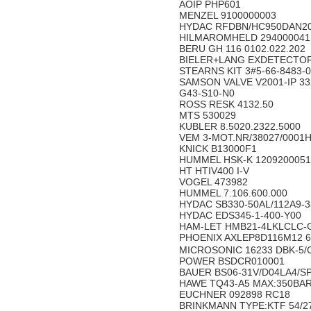
AOIP PHP601
MENZEL 9100000003
HYDAC RFDBN/HC950DAN20
HILMAROMHELD 294000041
BERU GH 116 0102.022.202
BIELER+LANG EXDETECTOR
STEARNS KIT 3#5-66-8483-0
SAMSON VALVE V2001-IP 33
G43-S10-N0
ROSS RESK 4132.50
MTS 530029
KUBLER 8.5020.2322.5000
VEM 3-MOT.NR/38027/0001H
KNICK B13000F1
HUMMEL HSK-K 1209200051
HT HTIV400 I-V
VOGEL 473982
HUMMEL 7.106.600.000
HYDAC SB330-50AL/112A9-
HYDAC EDS345-1-400-Y00
HAM-LET HMB21-4LKLCLC-
PHOENIX AXLEP8D116M12 
MICROSONIC 16233 DBK-5/
POWER BSDCR010001
BAUER BS06-31V/D04LA4/S
HAWE TQ43-A5 MAX:350BA
EUCHNER 092898 RC18
BRINKMANN TYPE:KTF 54/2