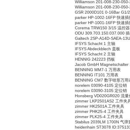
Williamson 201-008-230-05
Williamson 201-008-230-05
GSR 2000D101 0-16Bar G1
parker HP-1002-16FP 
parker HP-1001-16FP 
Corema TRW150 3/15 温控器
ODU 309.703.150.037.000 
Galtech 2SP-A14D-SAEA-1
IFSYS Schacht 1 主轴
IFSYS Abdeckblech 盖板
IFSYS Schacht 2 主轴
HENNIG 242223 挡板
Jacob GmbH Magnetschalte
BENNING MM7-1 万用表
BENNING IT101 万用表
BENNING CM7 数字钳形万用
norelem 03090-4105 定位销
norelem 03090-3105 定位销
Honsberg VD020GR020 
zimmer LKP2501AS2 工件夹
zimmer HK2501A 工件夹具
zimmer PHK25-4 工件夹具
zimmer PLK25-4 工件夹具
Stabilus 2039LM 1700N 气
heidenhain ST3078 ID:37