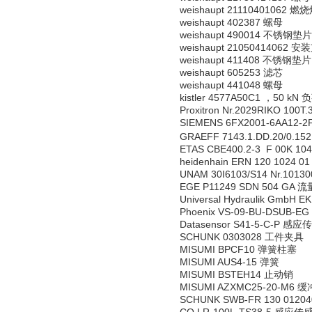
weishaupt 21110401062
weishaupt 402387 螺母
weishaupt 490014 不锈钢垫片
weishaupt 21050414062 
weishaupt 411408 不锈钢垫片
weishaupt 605253 滤芯
weishaupt 441048 螺母
kistler 4577A50C1 ，50 k
Proxitron Nr.2029RIKO 10
SIEMENS 6FX2001-6AA12-
GRAEFF 7143.1.DD.20/0.1
ETAS CBE400.2-3 F 00K 10
heidenhain ERN 120 1024 0
UNAM 30I6103/S14 Nr.10
EGE P11249 SDN 504 GA
Universal Hydraulik GmbH
Phoenix VS-09-BU-DSUB-EG
Datasensor S41-5-C-P 感
SCHUNK 0303028 工件夹具
MISUMI BPCF10 弹簧柱塞
MISUMI AUS4-15 弹簧
MISUMI BSTEH14 止动销
MISUMI AZXMC25-20-M6 
SCHUNK SWB-FR 130 0120