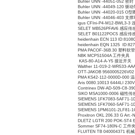
Buhler UNN -44051-052 密封
Buhler UNN -44049-120 驱
Buhler UNN -44020-015 O型
Buhler UNN -44046-403 支
igus CFIni-P4-M12-BWL3-
SELET MB526PFAV6 感应传
SELET B01122POC5 感应传
heidenhain ECN 113 ID:81
heidenhain EQN 1325 ID:8
PMA PACOF-36B.30 塑料软管
NBK MCPS1504A 工件夹具
KAS-80-A14-A-Y5 接近开关
Walther 11-019-2-WR53
OTT-JAKOB 9560005226V0
PMA KS42-112-0000D-000
Aris 0080.10013 6444LI 2
Contrinex DW-AD-509-C8-
SIKO MSA1000-0006 磁性
SIEMENS 1FK7083-5AF71
SIEMENS 1FK7060-5AF71
SIEMENS 1PM6101-2LF81
Proxitron OKL 206.33 G Ar
DLETZ LGTR 200 POK-ST
Sommer SF74-180N-C 工件
FLUITEN TB 040004371 