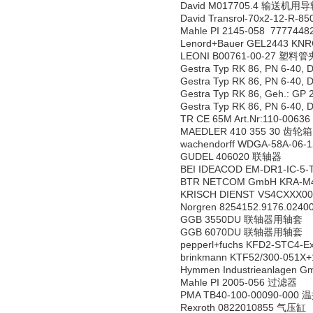
David M017705.4 输送机用
David Transrol-70x2-12-
Mahle PI 2145-058 77774
Lenord+Bauer GEL2443 K
LEONI B00761-00-27 塑料管
Gestra Typ RK 86, PN 6-40
Gestra Typ RK 86, PN 6-40
Gestra Typ RK 86, Geh.: G
Gestra Typ RK 86, PN 6-40
TR CE 65M Art.Nr:110-006
MAEDLER 410 355 30 齿轮箱
wachendorff WDGA-58A-06
GUDEL 406020 联轴器
BEI IDEACOD EM-DR1-IC-5-
BTR NETCOM GmbH KRA-
KRISCH DIENST VS4CXXX0
Norgren 8254152.9176.0
GGB 3550DU 联轴器用轴套
GGB 6070DU 联轴器用轴套
pepperl+fuchs KFD2-STC4-
brinkmann KTF52/300-051
Hymmen Industrieanlagen
Mahle PI 2005-056 过滤器
PMA TB40-100-00090-000
Rexroth 0822010855 气压缸