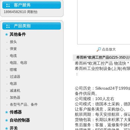
18964582610 周靳怡
其他备件
接头
·
弹簧
·
点击放大
电缆
·
希而科*欧洲工控产品GZ25-35D
说
电阻、电容
·
希而科*欧洲工控产品 物流快 
希而科工业控制设备(上海)
喷嘴
·
：
过滤器
·
电源
·
公司历史：Silkroad24于
减速机
·
备件供应商。
加热器
·
公司规模：100人左右
公司模式：德国本土采购，德
各型号产品、备件
·
让客户服务满意，采购放心。
传感器
航班周期：每天安排航班，保
货物包装：长期以来积累了大
自动控制器
售后服务：客服，返修集中操
开关