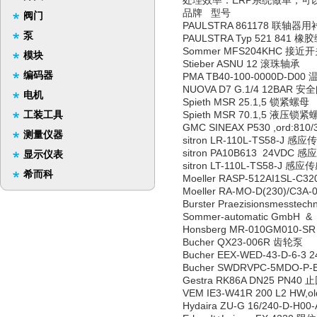
处理效率：ERP系统做单，可
品牌 型号
阀门
PAULSTRA 861178 联轴器
泵
PAULSTRA Typ 521 841 
Sommer MFS204KHC 接近
模块
Stieber ASNU 12 滚珠轴承
编码器
PMA TB40-100-0000D-D00
NUOVA D7 G.1/4 12BAR 安
电机
Spieth MSR 25.1,5 锁紧螺母
工装工具
Spieth MSR 70.1,5 液压锁紧
GMC SINEAX P530 ,ord:81
测量仪器
sitron LR-110L-TS58-J 感
sitron PA10B613 24VDC 
显示仪表
sitron LT-110L-TS58-J 感
希而科
Moeller RASP-512AI1SL-
Moeller RA-MO-D(230)/C3
Burster Praezisionsmesste
Sommer-automatic GmbH &
Honsberg MR-010GM010-
Bucher QX23-006R 齿轮泵
Bucher EEX-WED-43-D-6-
Bucher SWDRVPC-5MDO-P-E
Gestra RK86A DN25 PN40
VEM IE3-W41R 200 L2 HW,o
Hydaira ZU-G 16/240-D-H0