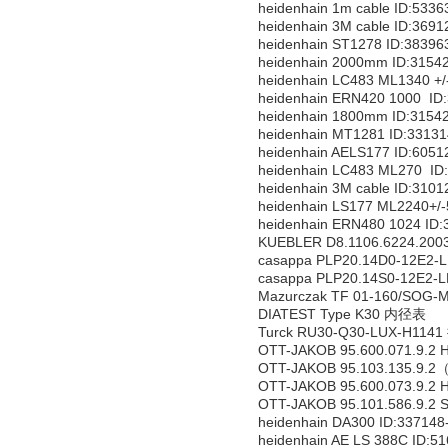
heidenhain 1m cable ID:533
heidenhain 3M cable ID:369
heidenhain ST1278 ID:38
heidenhain 2000mm ID:315
heidenhain LC483 ML1340 
heidenhain ERN420 1000 I
heidenhain 1800mm ID:315
heidenhain MT1281 ID:331
heidenhain AELS177 ID:6
heidenhain LC483 ML270 I
heidenhain 3M cable ID:310
heidenhain LS177 ML2240+
heidenhain ERN480 1024 I
KUEBLER D8.1106.6224.20
casappa PLP20.14D0-12E2
casappa PLP20.14S0-12E2
Mazurczak TF 01-160/SO
DIATEST Type K30 内径表
Turck RU30-Q30-LUX-H11
OTT-JAKOB 95.600.071.9.2
OTT-JAKOB 95.103.135.9.
OTT-JAKOB 95.600.073.9.2
OTT-JAKOB 95.101.586.9.2 
heidenhain DA300 ID:3371
heidenhain AE LS 388C I