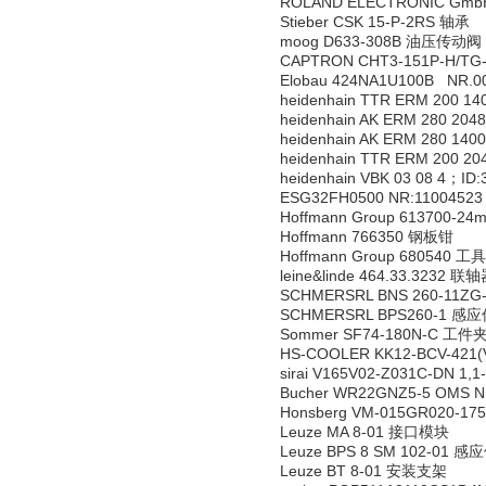
ROLAND ELECTRONIC Gm
Stieber CSK 15-P-2RS 轴承
moog D633-308B 油压传动阀
CAPTRON CHT3-151P-H/
Elobau 424NA1U100B NR.
heidenhain TTR ERM 200 1
heidenhain AK ERM 280 2
heidenhain AK ERM 280 1
heidenhain TTR ERM 200 2
heidenhain VBK 03 08 4；I
ESG32FH0500 NR:1100452
Hoffmann Group 613700-2
Hoffmann 766350 钢板钳
Hoffmann Group 680540 
leine&linde 464.33.3232 联
SCHMERSRL BNS 260-11ZG
SCHMERSRL BPS260-1 感
Sommer SF74-180N-C 工件
HS-COOLER KK12-BCV-421
sirai V165V02-Z031C-DN 
Bucher WR22GNZ5-5 OMS 
Honsberg VM-015GR020-1
Leuze MA 8-01 接口模块
Leuze BPS 8 SM 102-01 
Leuze BT 8-01 安装支架