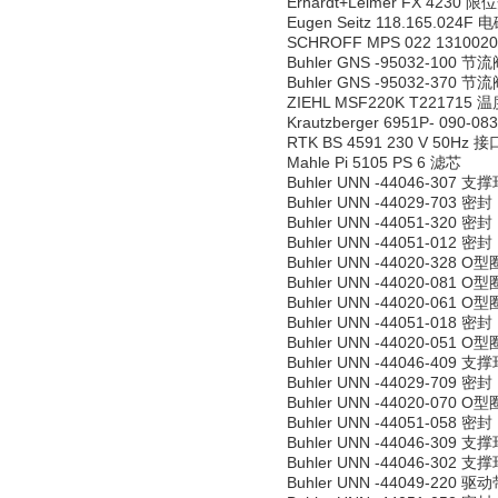
Erhardt+Leimer FX 4230 
Eugen Seitz 118.165.024
SCHROFF MPS 022 13100
Buhler GNS -95032-100 节
Buhler GNS -95032-370 节
ZIEHL MSF220K T221715
Krautzberger 6951P- 090-0
RTK BS 4591 230 V 50Hz
Mahle Pi 5105 PS 6 滤芯
Buhler UNN -44046-307 支
Buhler UNN -44029-703 密封
Buhler UNN -44051-320 密封
Buhler UNN -44051-012 密封
Buhler UNN -44020-328 O型
Buhler UNN -44020-081 O型
Buhler UNN -44020-061 O型
Buhler UNN -44051-018 密封
Buhler UNN -44020-051 O型
Buhler UNN -44046-409 支
Buhler UNN -44029-709 密封
Buhler UNN -44020-070 O型
Buhler UNN -44051-058 密封
Buhler UNN -44046-309 支
Buhler UNN -44046-302 支
Buhler UNN -44049-220 驱