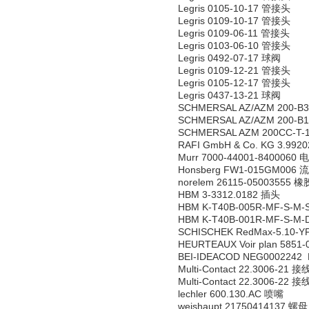
Legris 0105-10-17 管接头
Legris 0109-10-17 管接头
Legris 0109-06-11 管接头
Legris 0103-06-10 管接头
Legris 0492-07-17 球阀
Legris 0109-12-21 管接头
Legris 0105-12-17 管接头
Legris 0437-13-21 球阀
SCHMERSAL AZ/AZM 200-
SCHMERSAL AZ/AZM 200-
SCHMERSAL AZM 200CC-T
RAFI GmbH & Co. KG 3.99
Murr 7000-44001-8400060 
Honsberg FW1-015GM00
norelem 26115-05003555
HBM 3-3312.0182 插头
HBM K-T40B-005R-MF-S-
HBM K-T40B-001R-MF-S-
SCHISCHEK RedMax-5.10
HEURTEAUX Voir plan 5851-
BEI-IDEACOD NEG0002242 
Multi-Contact 22.3006-21
Multi-Contact 22.3006-22
lechler 600.130.AC 喷嘴
weishaupt 21750414137 螺母