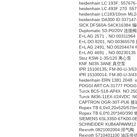
heidenhain LC 193F; 5576
heidenhain LC 493F 270 5
heidenhain LC183/10nm ML
heidenhain DA300 ID:3371
SICK DFS60A-S4CK16384
Duplomatic S3-P0/20V 连接阀
E+L AG 2571，NO:003119
E+L DO 8201, NO:00365
E+L AG 2491, NO:002044
E+L AG 4691，NO:002301
Stoz KSW-1-35/120 离心泵
KNF N035.3ANE 真空泵
IPR 15100135; FM-80-U-3
IPR 15100014; FM-80-U-3
heidenhain ERN 1381 2048
POGGI ART:CA-31777 POG
Turck BC5-S18-AP4X NO.
Turck IM36-11EX-I/24VDC
CAPTRON OGR-30T-PU6 
Ropex TB 6,0x0,20x520
Ropex TB 6,0*0,20*340/39
SIEMENS 6SL3350-6TK00
SCHNEIDER XUB4APAWM1
Rexroth 0821002004 排气阀
Rexroth 5710401100 油压传