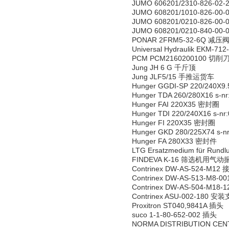
JUMO 606201/2310-826-02-
JUMO 608201/1010-826-00-
JUMO 608201/0210-826-00-
JUMO 608201/0210-840-00-
PONAR 2FRM5-32-6Q 减压
Universal Hydraulik EKM-7
PCM PCM2160200100 切削
Jung JH 6 G 千斤顶
Jung JLF5/15 手推运货车
Hunger GGDI-SP 220/240X9
Hunger TDA 260/280X16 s-
Hunger FAI 220X35 密封圈
Hunger TDI 220/240X16 s-
Hunger FI 220X35 密封圈
Hunger GKD 280/225X74 s-
Hunger FA 280X33 密封件
LTG Ersatzmedium für Rundl
FINDEVA K-16 筛选机用气
Contrinex DW-AS-524-M1
Contrinex DW-AS-513-M8-
Contrinex DW-AS-504-M18
Contrinex ASU-002-180 安
Proxitron ST040,9841A 插头
suco 1-1-80-652-002 插头
NORMA DISTRIBUTION CE