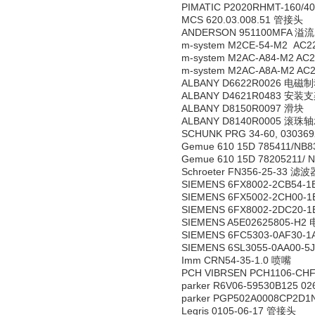
PIMATIC P2020RHMT-160/4
MCS 620.03.008.51 管接头
ANDERSON 951100MFA 溢
m-system M2CE-54-M2 A
m-system M2AC-A84-M2 A
m-system M2AC-A8A-M2 A
ALBANY D6622R0026 电磁
ALBANY D4621R0483 安装
ALBANY D8150R0097 滑块
ALBANY D8140R0005 滚珠
SCHUNK PRG 34-60, 03036
Gemue 610 15D 785411/
Gemue 610 15D 78205211
Schroeter FN356-25-33 滤波
SIEMENS 6FX8002-2CB54-
SIEMENS 6FX5002-2CH00-
SIEMENS 6FX8002-2DC20-
SIEMENS A5E02625805-H2
SIEMENS 6FC5303-0AF3
SIEMENS 6SL3055-0AA00-
Imm CRN54-35-1.0 喷嘴
PCH VIBRSEN PCH1106-C
parker R6V06-59530B125 
parker PGP502A0008CP2D
Legris 0105-06-17 管接头