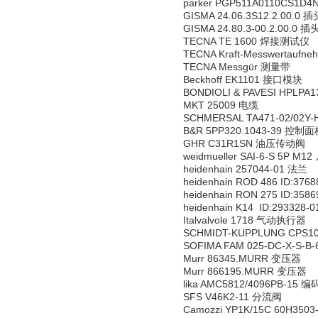
parker PGP511A0110CS1D
GISMA 24.06.3S12.2.00.0 插
GISMA 24.80.3-00.2.00.0 插
TECNA TE 1600 焊接测试仪
TECNA Kraft-Messwertauf
TECNA Messgür 测量带
Beckhoff EK1101 接口模块
BONDIOLI & PAVESI HPLP
MKT 25009 电缆
SCHMERSAL TA471-02/02Y
B&R 5PP320.1043-39 控制
GHR C31R1SN 油压传动阀
weidmueller SAI-6-S 5P 
heidenhain 257044-01 法兰
heidenhain ROD 486 ID:37
heidenhain RON 275 ID:35
heidenhain K14 ID:293328
Italvalvole 1718 气动执行器
SCHMIDT-KUPPLUNG CPS10
SOFIMA FAM 025-DC-X-S-B
Murr 86345.MURR 变压器
Murr 866195.MURR 变压器
lika AMC5812/4096PB-15 
SFS V46K2-11 分流阀
Camozzi YP1K/15C 60H350