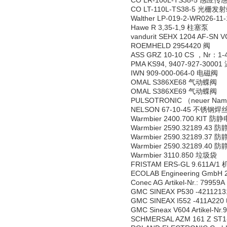
CO LR-100L-TS38-5 感应传
CO LT-110L-TS38-5 光栅发
Walther LP-019-2-WR026-1
Hawe R 3,35-1,9 柱塞泵
vandurit SEHX 1204 AF-
ROEMHELD 2954420 阀
ASS GRZ 10-10 CS ，Nr：1-
PMA KS94, 9407-927-3000
IWN 909-000-064-0 电磁阀
OMAL S386XE68 气动蝶阀
OMAL S386XE69 气动蝶阀
PULSOTRONIC （neuer Nam
NELSON 67-10-45 不锈钢焊
Warmbier 2400.700.KIT 防
Warmbier 2590.32189.43 
Warmbier 2590.32189.37 
Warmbier 2590.32189.40 
Warmbier 3110.850 垃圾袋
FRISTAM ERS-GL 9.611A/
ECOLAB Engineering GmbH
Conec AG Artikel-Nr.: 799
GMC SINEAX P530 -4211
GMC SINEAX I552 -411A2
GMC Sineax V604 Artikel-
SCHMERSAL AZM 161 Z S