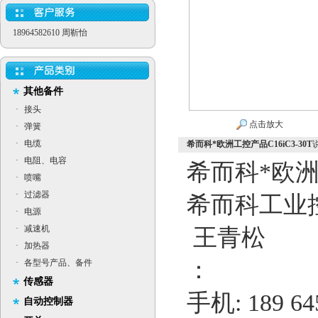
18964582610 周靳怡
其他备件
·
接头
点击放大
·
弹簧
·
电缆
希而科*欧洲工控产品C16iC3-30T
·
电阻、电容
希而科*欧
·
喷嘴
·
过滤器
希而科工业
·
电源
·
减速机
王青松
·
加热器
：
·
各型号产品、备件
传感器
手机: 189 6
自动控制器