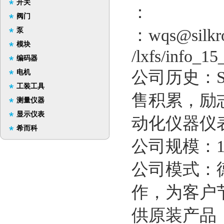
开关
：
阀门
：wqs@silkr
泵
模块
/lxfs/info_1
编码器
公司历史：Si
电机
工装工具
售积累，励
测量仪器
显示仪表
动化仪器仪
希而科
公司规模：1
公司模式：
作，为客户
供原装产品