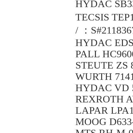
HYDAC SB33
TECSIS TEP1
/ ：S#211836
HYDAC EDS3
PALL HC96
STEUTE ZS 8
WURTH 7141
HYDAC VD 5 
REXROTH AV
LAPAR LPA1
MOOG D633
MTS RH-M-0