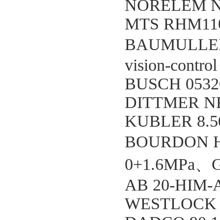
NORELEM N
MTS RHM11
BAUMULLER 
vision-control
BUSCH 0532
DITTMER NR
KUBLER 8.50
BOURDON 
0+1.6MPa、G
AB 20-HIM-
WESTLOCK 