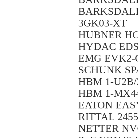
BARKSDALE 
3GK03-XT
HUBNER HOG
HYDAC EDS8
EMG EVK2-C
SCHUNK SPA
HBM 1-U2B
HBM 1-MX4
EATON EASY
RITTAL 2455
NETTER NV