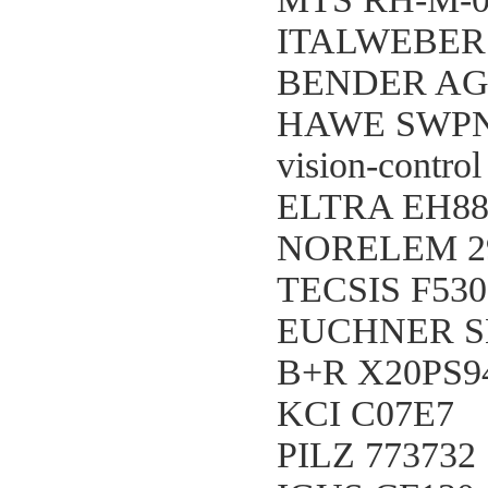
ITALWEBER 5
BENDER AG
HAWE SWPN2
vision-contro
ELTRA EH88
NORELEM 29
TECSIS F530
EUCHNER S
B+R X20PS9
KCI C07E7
PILZ 773732