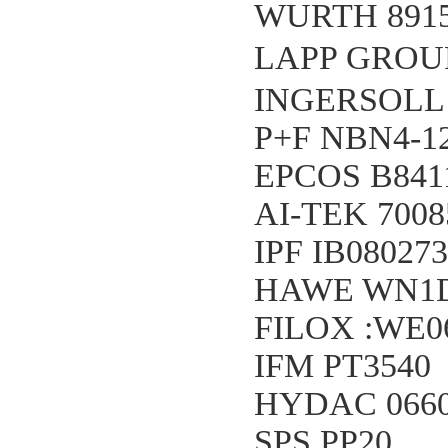
WURTH 8915
LAPP GROU
INGERSOLL
P+F NBN4-1
EPCOS B841
AI-TEK 7008
IPF IB08027
HAWE WN1D
FILOX :WE0
IFM PT3540
HYDAC 066
SPS PP20