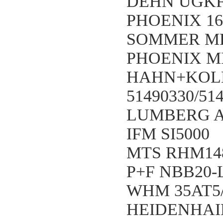
DEHN UGKF
PHOENIX 16
SOMMER M
PHOENIX MIN
HAHN+KOL
51490330/51
LUMBERG A
IFM SI5000
MTS RHM14
P+F NBB20-L
WHM 35AT5/3
HEIDENHAIN