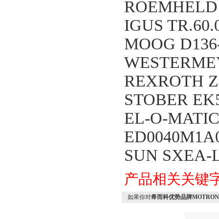
ROEMHELD 17
IGUS TR.60.
MOOG D136-
WESTERMEY
REXROTH Z2
STOBER EK5
EL-O-MATIC
ED0040M1A0
SUN SXEA-
产品相关关键
如果你对
希而科优势品牌MOTRONA