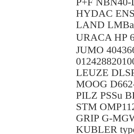
P+F NBN40-L
HYDAC ENS3
LAND LMBas
URACA HP 6/
JUMO 404366
01242882010
LEUZE DLSP
MOOG D662-
PILZ PSSu B
STM OMP112
GRIP G-MGW0
KUBLER type: