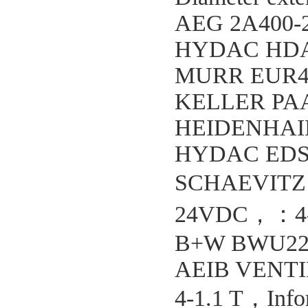
AEG 2A400-
HYDAC HDA3
MURR EUR40
KELLER PAA
HEIDENHAIN
HYDAC EDS3
SCHAEVITZ 
24VDC，：4
B+W BWU22
AEIB VENTI
4-1.1 T，Inf