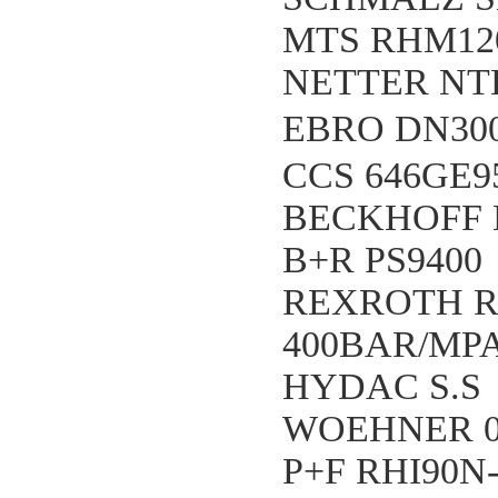
MTS RHM12
NETTER NTK 1
EBRO DN30
CCS 646GE9
BECKHOFF 
B+R PS9400
REXROTH R
400BAR/MPA
HYDAC S.S
WOEHNER 0
P+F RHI90N