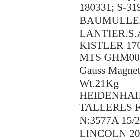
180331; S-31
BAUMULLER
LANTIER.S.
KISTLER 17
MTS GHM00
Gauss Magne
Wt.21Kg
HEIDENHAIN 
TALLERES FI
N:3577A 15/
LINCOLN 200