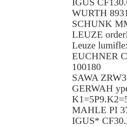
IGUS CF130.
WURTH 8931
SCHUNK MMS
LEUZE orde
Leuze lumifle
EUCHNER C-
100180
SAWA ZRW3
GERWAH ype
K1=5P9.K2=
MAHLE PI 3
IGUS* CF30.