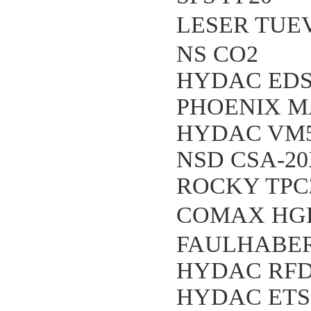
LESER TUEV
NS CO2
HYDAC EDS3
PHOENIX MA
HYDAC VM5 
NSD CSA-20
ROCKY TPC2
COMAX HGK3
FAULHABER 2
HYDAC RFD
HYDAC ETS1