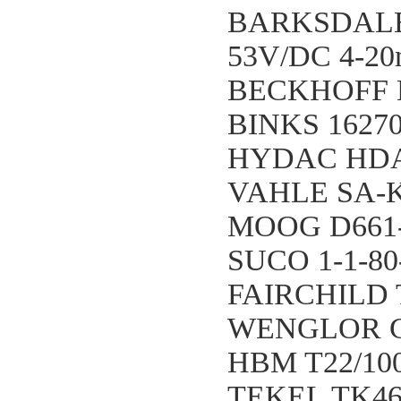
BARKSDALE X
53V/DC 4-2
BECKHOFF 
BINKS 1627
HYDAC HDA3
VAHLE SA-KD
MOOG D661
SUCO 1-1-80
FAIRCHILD 
WENGLOR G
HBM T22/1
TEKEL TK461