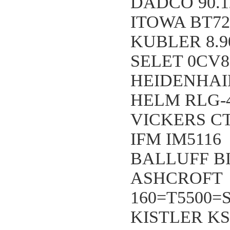
DADCO 90.1
ITOWA BT72
KUBLER 8.90
SELET 0CV
HEIDENHAIN
HELM RLG-
VICKERS CT
IFM IM5116
BALLUFF BIS
ASHCROFT
160=T5500=
KISTLER KS