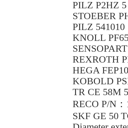
PILZ P2HZ 5
STOEBER P
PILZ 541010
KNOLL PF65
SENSOPART 
REXROTH PK
HEGA FEP10
KOBOLD PSR
TR CE 58M 5
RECO P/N：1
SKF GE 50 TG
Diameter exte