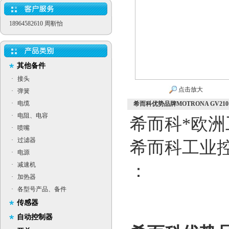
18964582610 周靳怡
其他备件
·
接头
点击放大
·
弹簧
·
电缆
希而科优势品牌MOTRONA GV21
·
电阻、电容
希而科*欧洲
·
喷嘴
·
过滤器
希而科工业
·
电源
·
减速机
：
·
加热器
·
各型号产品、备件
传感器
自动控制器