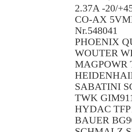
2.37A -20/+4
CO-AX 5VMK1
Nr.548041
PHOENIX QU
WOUTER WI
MAGPOWR 
HEIDENHAIN
SABATINI SC
TWK GIM911
HYDAC TFP1
BAUER BG90
SCHMALZ SM