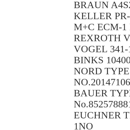
BRAUN A4S22
KELLER PR-
M+C ECM-1 
REXROTH VT
VOGEL 341-1
BINKS 1040
NORD TYPE 
NO.20147106
BAUER TYPE
No.85257888
EUCHNER TP
1NO