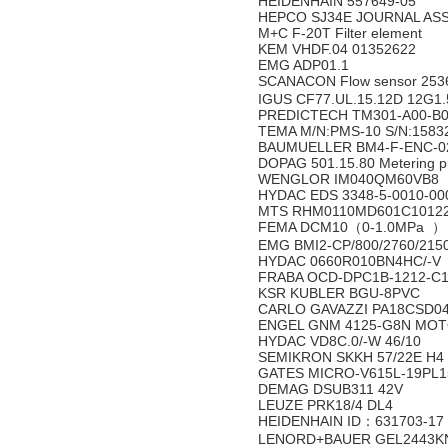
HEIDENHAIN 557649-05
HEPCO SJ34E JOURNAL AS
M+C F-20T Filter element
KEM VHDF.04 01352622
EMG ADP01.1
SCANACON Flow sensor 253
IGUS CF77.UL.15.12D 12G1.
PREDICTECH TM301-A00-B0
TEMA M/N:PMS-10 S/N:1583
BAUMUELLER BM4-F-ENC-02
DOPAG 501.15.80 Metering 
WENGLOR IM040QM60VB8
HYDAC EDS 3348-5-0010-000
MTS RHM0110MD601C1012
FEMA DCM10（0-1.0MPa ）
EMG BMI2-CP/800/2760/2150
HYDAC 0660R010BN4HC/-V
FRABA OCD-DPC1B-1212-C1
KSR KUBLER BGU-8PVC
CARLO GAVAZZI PA18CSD0
ENGEL GNM 4125-G8N MOT
HYDAC VD8C.0/-W 46/10
SEMIKRON SKKH 57/22E H4
GATES MICRO-V615L-19PL1
DEMAG DSUB311 42V
LEUZE PRK18/4 DL4
HEIDENHAIN ID：631703-17
LENORD+BAUER GEL2443K