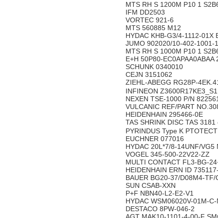
MTS RH S 1200M P10 1 S2B
IFM DD2503
VORTEC 921-6
MTS 560885 M12
HYDAC KHB-G3/4-1112-01X 
JUMO 902020/10-402-1001-1
MTS RH S 1000M P10 1 S2B
E+H 50P80-EC0APAA0ABAA 
SCHUNK 0340010
CEJN 3151062
ZIEHL-ABEGG RG28P-4EK.4
INFINEON Z3600R17KE3_S1
NEXEN TSE-1000 P/N 82256
VULCANIC REF/PART NO.30
HEIDENHAIN 295466-0E
TAS SHRINK DISC TAS 3181
PYRINDUS Type K PTOTECTION
EUCHNER 077016
HYDAC 20L*7/8-14UNF/VG5 
VOGEL 345-500-22V22-ZZ
MULTI CONTACT FL3-BG-24+P
HEIDENHAIN ERN ID 735117
BAUER BG20-37/D08M4-TF/
SUN CSAB-XXN
P+F NBN40-L2-E2-V1
HYDAC WSM06020V-01M-C-
DESTACO 8PW-046-2
AGT MAK10-1101-4-00-F SM