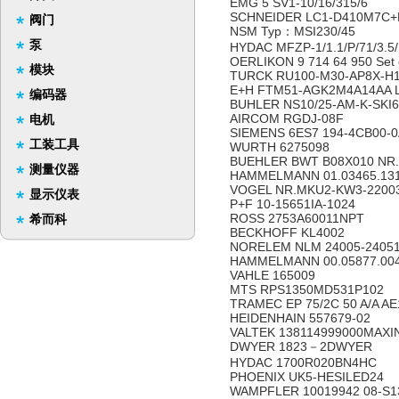
EMG 5 SV1-10/16/315/6
SCHNEIDER LC1-D410M7C+L
阀门
NSM Typ：MSI230/45
泵
HYDAC MFZP-1/1.1/P/71/3.5/
OERLIKON 9 714 64 950 Set o
模块
TURCK RU100-M30-AP8X-H
E+H FTM51-AGK2M4A14AA L
编码器
BUHLER NS10/25-AM-K-SKI6
AIRCOM RGDJ-08F
电机
SIEMENS 6ES7 194-4CB00-
工装工具
WURTH 6275098
BUEHLER BWT B08X010 NR.
测量仪器
HAMMELMANN 01.03465.13
VOGEL NR.MKU2-KW3-22003
显示仪表
P+F 10-15651IA-1024
ROSS 2753A60011NPT
希而科
BECKHOFF KL4002
NORELEM NLM 24005-2405
HAMMELMANN 00.05877.00
VAHLE 165009
MTS RPS1350MD531P102
TRAMEC EP 75/2C 50 A/A AE
HEIDENHAIN 557679-02
VALTEK 138114999000MAX
DWYER 1823－2DWYER
HYDAC 1700R020BN4HC
PHOENIX UK5-HESILED24
WAMPFLER 10019942 08-S1