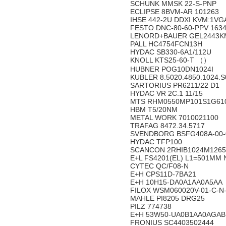
SCHUNK MMSK 22-S-PNP
ECLIPSE 8BVM-AR 101263
IHSE 442-2U DDXI KVM:1VG
FESTO DNC-80-60-PPV 1634
LENORD+BAUER GEL2443K
PALL HC4754FCN13H
HYDAC SB330-6A1/112U
KNOLL KTS25-60-T （）
HUBNER POG10DN1024I
KUBLER 8.5020.4850.1024.S
SARTORIUS PR6211/22 D1
HYDAC VR 2C.1 11/15
MTS RHM0550MP101S1G61
HBM T5/20NM
METAL WORK 7010021100
TRAFAG 8472.34.5717
SVENDBORG BSFG408A-00-
HYDAC TFP100
SCANCON 2RHIB1024M1265
E+L FS4201(EL) L1=501MM 
CYTEC QC/F08-N
E+H CPS11D-7BA21
E+H 10H15-DA0A1AA0A5AA
FILOX WSM060020V-01-C-N
MAHLE PI8205 DRG25
PILZ 774738
E+H 53W50-UA0B1AA0AGAB
FRONIUS SC4403502444