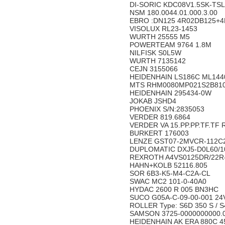
DI-SORIC KDC08V1.5SK-TSL
NSM 180.0044.01.000.3.00
EBRO :DN125 4R02DB125+
VISOLUX RL23-1453
WURTH 25555 M5
POWERTEAM 9764 1.8M
NILFISK S0L5W
WURTH 7135142
CEJN 3155066
HEIDENHAIN LS186C ML1440
MTS RHM0080MP021S2B81
HEIDENHAIN 295434-0W
JOKAB JSHD4
PHOENIX S/N:2835053
VERDER 819.6864
VERDER VA 15.PP.PP.TF.TF
BURKERT 176003
LENZE GST07-2MVCR-112C
DUPLOMATIC DXJ5-D0L60/1
REXROTH A4VS0125DR/22R
HAHN+KOLB 52116.805
SOR 6B3-K5-M4-C2A-CL
SWAC MC2 101-0-40A0
HYDAC 2600 R 005 BN3HC
SUCO G05A-C-09-00-001 24
ROLLER Type: S6D 350 S / S
SAMSON 3725-0000000000.
HEIDENHAIN AK ERA 880C 45