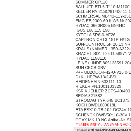
SOMMER GP110
BALLUFF BTL5-T110-M1100-
KELLER PA-21SC/81400 11-
SCHMERSAL ML441-11Y-2512
EMG EB;2000-60 II W6 Nr.29
HYDAC 0660R005 BN4HC
IGUS 168.115.150
KYTOLA SR6-6-AF26
CAPTRON CHT3-181P-H/TG
SUN-CONTROL SF 20.13 NR.
KRAUS+NAIMER L350-A222-
KRACHT SD1-I-24 D-58971
HYDAC 1150118
LEINE+LINDE 865128591 20
SUN CKCB-XBV
P+F UB2OOO-F42-U-V15 0-
D+K LHPEW-13/2-BSL
HEIDENHAIN 533111-10
RIEKER PN:1001133329
KSR KUEHLER ZCFS-40/400
BEDIA 321582
STROMAG TYP:645 BC1373
KOCH BWD1000018L
ETA ESX10-TB-102-DC24V-1
SCHENCK DWB/50t 10-36V 1
COAX MK 10 NC Artikel-Nr. 5
产品相关关键字：
ANSMANN AC4
如果你对
希而科优势品牌ANSMANN