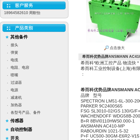
18964582610 周靳怡
其他备件
接头
·
点击放大
弹簧
·
希而科优势品牌ANSMANN AC41
电缆
·
希而科*欧洲工控产品 物流快 
电阻、电容
·
希而科工业控制设备(上海)
：
喷嘴
·
过滤器
·
希而科优势品牌ANSMANN AC
电源
·
品牌 型号
减速机
·
SPECTRON LM51-6L-300-200
加热器
·
PARKER 9C2400S65
FSG SL3010-02/GS 130/G/F+
各型号产品、备件
·
WACHENDOFF WDG58B-2000
传感器
B+R 8BVI0110HWS0.000-1
ANSMANN AC410-MP
自动控制器
RABOURDIN 1021-5-32
P+F UC500-30GM-E6R2-V15
开关