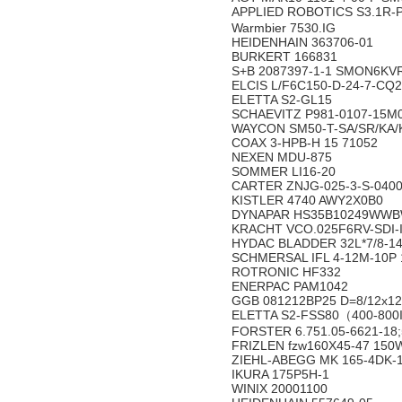
APPLIED ROBOTICS S3.1R-
Warmbier 7530.IG
HEIDENHAIN 363706-01
BURKERT 166831
S+B 2087397-1-1 SMON6KV
ELCIS L/F6C150-D-24-7-CQ2
ELETTA S2-GL15
SCHAEVITZ P981-0107-15M
WAYCON SM50-T-SA/SR/KA/
COAX 3-HPB-H 15 71052
NEXEN MDU-875
SOMMER LI16-20
CARTER ZNJG-025-3-S-0400-
KISTLER 4740 AWY2X0B0
DYNAPAR HS35B10249WWBW
KRACHT VCO.025F6RV-SDI-I
HYDAC BLADDER 32L*7/8-1
SCHMERSAL IFL 4-12M-10P 
ROTRONIC HF332
ENERPAC PAM1042
GGB 081212BP25 D=8/12x12
ELETTA S2-FSS80（400-800I/
FORSTER 6.751.05-6621-18
FRIZLEN fzw160X45-47 150
ZIEHL-ABEGG MK 165-4DK-
IKURA 175P5H-1
WINIX 20001100