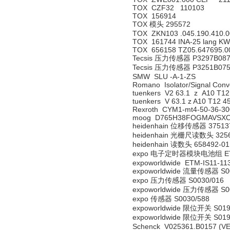
TOX CZF32 110103
TOX 156914
TOX 模头 295572
TOX ZKN103 .045.190.410.
TOX 161744 INA-25 lang K
TOX 656158 TZ05.647695.0
Tecsis 压力传感器 P3297B087
Tecsis 压力传感器 P3251B075
SMW SLU -A-1-ZS
Romano Isolator/Signal C
tuenkers V2 63.1 z A10 T12
tuenkers V 63.1 z A10 T12 4
Rexroth CYM1-mt4-50-36-3
moog D765H38FOGMAVSX
heidenhain 位移传感器 37513
heidenhain 光栅尺读数头 3256
heidenhain 读数头 658492-01
expo 电子定时器模块电池组 ETM
expoworldwide ETM-IS11-11
expoworldwide 流量传感器 S0
expo 压力传感器 S0030/016
expoworldwide 压力传感器 S0
expo 传感器 S0030/588
expoworldwide 限位开关 S019
expoworldwide 限位开关 S019
Schenck V025361.B0157 (V