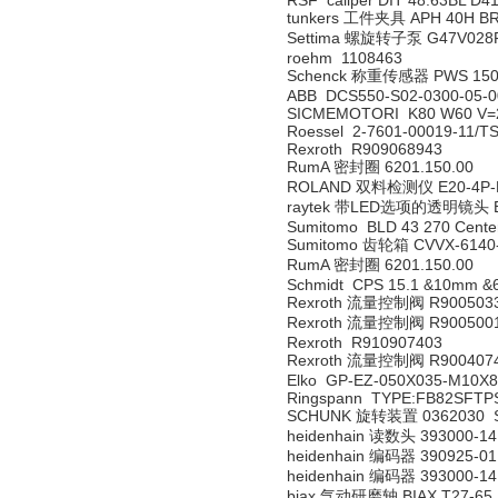
RSF caliper DIT 48.63BL D
tunkers 工件夹具 APH 40H BR2
Settima 螺旋转子泵 G47V028F
roehm 1108463
Schenck 称重传感器 PWS 15
ABB DCS550-S02-0300-05-0
SICMEMOTORI K80 W60 V=2
Roessel 2-7601-00019-11/T
Rexroth R909068943
RumA 密封圈 6201.150.00
ROLAND 双料检测仪 E20-4P-
raytek 带LED选项的透明镜头 E1
Sumitomo BLD 43 270 Center
Sumitomo 齿轮箱 CVVX-6140
RumA 密封圈 6201.150.00
Schmidt CPS 15.1 &10mm 
Rexroth 流量控制阀 R900503
Rexroth 流量控制阀 R900500
Rexroth R910907403
Rexroth 流量控制阀 R900407
Elko GP-EZ-050X035-M10X
Ringspann TYPE:FB82SFTP
SCHUNK 旋转装置 0362030 S
heidenhain 读数头 393000-14 Ist
heidenhain 编码器 390925-01 
heidenhain 编码器 393000-14 
biax 气动研磨轴 BIAX T27-65