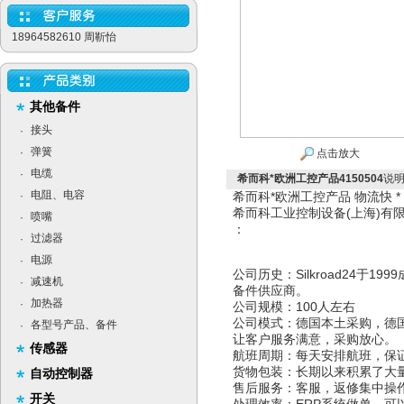
18964582610 周靳怡
其他备件
接头
·
弹簧
·
点击放大
电缆
·
希而科*欧洲工控产品4150504
说
电阻、电容
·
希而科*欧洲工控产品 物流快 
希而科工业控制设备(上海)
喷嘴
·
：
过滤器
·
电源
·
公司历史：Silkroad24于
减速机
·
备件供应商。
加热器
·
公司规模：100人左右
公司模式：德国本土采购，德
各型号产品、备件
·
让客户服务满意，采购放心。
传感器
航班周期：每天安排航班，保
货物包装：长期以来积累了大
自动控制器
售后服务：客服，返修集中操
开关