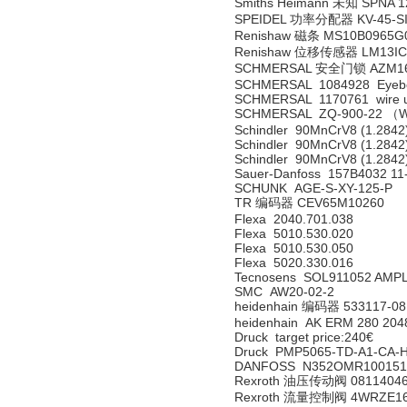
Smiths Heimann 未知 SPNA 1
SPEIDEL 功率分配器 KV-45-SI
Renishaw 磁条 MS10B0965G
Renishaw 位移传感器 LM13IC
SCHMERSAL 安全门锁 AZM161
SCHMERSAL 1084928 Eyebo
SCHMERSAL 1170761 wire un
SCHMERSAL ZQ-900-22 （With
Schindler 90MnCrV8 (1.2842
Schindler 90MnCrV8 (1.2842
Schindler 90MnCrV8 (1.2842
Sauer-Danfoss 157B4032 1
SCHUNK AGE-S-XY-125-P
TR 编码器 CEV65M10260
Flexa 2040.701.038
Flexa 5010.530.020
Flexa 5010.530.050
Flexa 5020.330.016
Tecnosens SOL911052 AMPL
SMC AW20-02-2
heidenhain 编码器 533117-08
heidenhain AK ERM 280 2048
Druck target price:240€
Druck PMP5065-TD-A1-CA-H
DANFOSS N352OMR100151
Rexroth 油压传动阀 0811404
Rexroth 流量控制阀 4WRZE16W