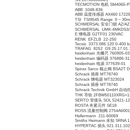
TECMOTION 电机 SM4065-P32
ABB 1048-836
ABB 温度传感器 AX460 172200
TSI TSI9545 Range: 0 ~ 30m /
SCHMERSAL 安全门锁 AZ/AZM
SCHMERSAL UMK-4MKDS3/LA
E 继电器 G2TF01 230VAC
RENK EFZLB 22-250
Tecsis 3373.086.120 0-400 b
TRAFAG 8252 .G9.25.17.01.
heidenhain 光栅尺 760905-03
heidenhain 编码器 376886-31
heidenhain 电源 377639-01
Spirax Sarco 截止阀 BSA2T DN20
Schrack 插座 MT78740
Schrack 继电器 MT323024
Schrack 插座 MT78740
Schrack Technik GmbH 自
THK 导轨 2FBW50110XRG+1
SERTO 管接头 SOL 52421-12
ROSTA 夹紧元件 SE18
ROSS 流量控制阀 2754A6001
Hellermann 211-60069
Smiths Heimann 未知 SRNA 
HYPERTAC 插头 021.311.102