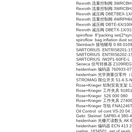
Rexroth 流量控制阀 3WRCBH-3
Rexroth 流量控制阀 3WRCBH25
Rexroth 减压阀 DBETBEX-1X/
Rexroth 流量控制阀 4WRPH6C3
Rexroth 减压阀 DBTE-6X/10
Rexroth 减压阀 DBETX-1X/31
spiroflow 8"packing set(2*sy
spiroflow bag inflation dust 
Steinbach 接地螺母 0.88.0109
SARTORIUS ENTRIS8201-1S 
SARTORIUS ENTRIS6202-1S 
SARTORIUS IW2P1-60FE-L
Seneca 信号转换器 Z109REG
heidenhain 编码器 760933-07
heidenhain 光学测量仪零件（
STROMAG 限位开关 51-6.5-N
Rose+Krieger 铝制安装支架 12
Rose+Krieger 工件夹具 9185
Rose+Krieger 526 000 080
Rose+Krieger 工件夹具 27400
Rose+Krieger 导轨 FNA1246
Oil Control oil cont VS-20 0
Gebr. Steimel 5AP80-4 380
heidenhain 光栅尺读数头 AK ER
heidenhain 编码器 ECN 413 20
roehm 1834501 set of seals 