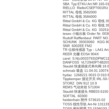
SBA Typ:ETKU Art.NR 165-0
RIELLO Riello/CSEP7001R
RITTAL 母线 3582000
RITTAL 母线 3584000
Rittal GmbH & Co. KG 母线 3
Rittal GmbH & Co. KG 母线 3
Rittal GmbH & Co. KG 33251
teseo 小输出板 Order Nr. 003
Rudolf Rafflenbeul PART NO
SCHUNK 39303060 KGG 80
SNR 6002EE FM2
TR 位移传感器 Typ：LA41 Art.
REER 光栅 EOS4 904X
carel S.N(c0033793)DPWC1
DANFOSS VLT2940PT4B20
Staubli 快速插拔式单向阀 18.0
schmalz 吸盘 11.04.01.10074
hydac 1268221 0015 D 010
Tippkemper 接近开关 IRL-50-
STORZ DIN 912 10.9
REMS 气动夹钳 571004
Staubli 快速接头 RBE03.6150
SOFTAL 60300
heidenhain 附件 573615-02
TOSS 线性导轨 Art-Nr:13113
TOSS 密封胶带 T0.15*W10*L