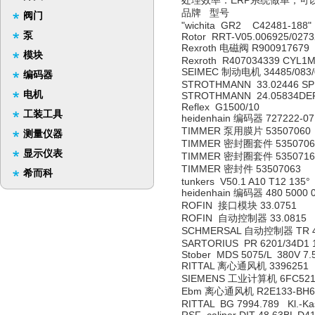
处理效率：ERP系统做单，可
品牌 型号
阀门
"wichita GR2 C42481-188"
泵
Rotor RRT-V05.006925/0273
Rexroth 电磁阀 R900917679 
模块
Rexroth R407034339 CYL1M
SEIMEC 制动电机 34485/083/
编码器
STROTHMANN 33.02446 SPR
电机
STROTHMANN 24.05834DEFL
Reflex G1500/10
工装工具
heidenhain 编码器 727222-07
TIMMER 泵用膜片 53507060
测量仪器
TIMMER 密封圈套件 5350706
显示仪表
TIMMER 密封圈套件 5350716
TIMMER 密封件 53507063
希而科
tunkers V50.1 A10 T12 135°
heidenhain 编码器 480 5000 
ROFIN 接口模块 33.0751
ROFIN 自动控制器 33.0815
SCHMERSAL 自动控制器 TR 441
SARTORIUS PR 6201/34D1 10
Stober MDS 5075/L 380V 7
RITTAL 离心通风机 3396251
SIEMENS 工业计算机 6FC5210
Ebm 离心通风机 R2E133-BH6
RITTAL BG 7994.789 Kl.-Ka