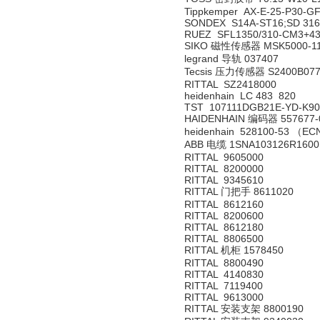
Tippkemper AX-E-25-P30-G
SONDEX S14A-ST16;SD 316
RUEZ SFL1350/310-CM3+439
SIKO 磁性传感器 MSK5000-1
legrand 导轨 037407
Tecsis 压力传感器 S2400B077
RITTAL SZ2418000
heidenhain LC 483 820
TST 107111DGB21E-YD-K90
HAIDENHAIN 编码器 557677-
heidenhain 528100-53 （ECN
ABB 电缆 1SNA103126R1600
RITTAL 9605000
RITTAL 8200000
RITTAL 9345610
RITTAL 门把手 8611020
RITTAL 8612160
RITTAL 8200600
RITTAL 8612180
RITTAL 8806500
RITTAL 机柜 1578450
RITTAL 8800490
RITTAL 4140830
RITTAL 7119400
RITTAL 9613000
RITTAL 安装支架 8800190