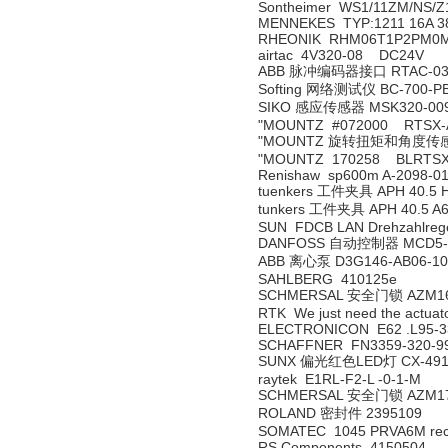
Sontheimer WS1/11ZM/NS/Z
MENNEKES TYP:1211 16A 38
RHEONIK RHM06T1P2PM0
airtac 4V320-08 DC24V
ABB 脉冲编码器接口 RTAC-0
Softing 网络测试仪 BC-700-P
SIKO 感应传感器 MSK320-00
"MOUNTZ #072000 RTSX-A
"MOUNTZ 旋转扭矩和角度传感器 
"MOUNTZ 170258 BLRTSX
Renishaw sp600m A-2098-0
tuenkers 工件夹具 APH 40.5 H
tunkers 工件夹具 APH 40.5 A6
SUN FDCB LAN Drehzahlrege
DANFOSS 自动控制器 MCD5-02
ABB 离心泵 D3G146-AB06-10
SAHLBERG 410125e
SCHMERSAL 安全门锁 AZM161
RTK We just need the actuator
ELECTRONICON E62 .L95-
SCHAFFNER FN3359-320-9
SUNX 偏光红色LED灯 CX-491
raytek E1RL-F2-L -0-1-M
SCHMERSAL 安全门锁 AZM170
ROLAND 密封件 2395109
SOMATEC 1045 PRVA6M rec
RS Components 4150504