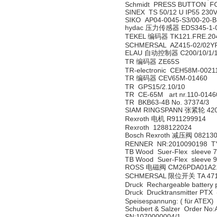
Schmidt PRESS BUTTON F
SINEX TS 50/12 U IP55 230
SIKO AP04-0045-S3/00-20-
hydac 压力传感器 EDS345-1-0
TEKEL 编码器 TK121.FRE.2048
SCHMERSAL AZ415-02/02YP
ELAU 自动控制器 C200/10/1/1
TR 编码器 ZE65S
TR-electronic CEH58M-0021
TR 编码器 CEV65M-01460
TR GPS15/2.10/10
TR CE-65M art nr.110-0146
TR BKB63-4B No. 37374/3
SIAM RINGSPANN 张紧轮 420
Rexroth 电机 R911299914
Rexroth 1288122024
Bosch Rexroth 减压阀 08213
RENNER NR:2010090198 TYP
TB Wood Suer-Flex sleeve 
TB Wood Suer-Flex sleeve 
ROSS 电磁阀 CM26PDA01A2
SCHMERSAL 限位开关 TA 471-
Druck Rechargeable battery 
Druck Drucktransmitter PTX 
Speisespannung: ( für ATEX)
Schubert & Salzer Order No
SN:1070000004/1