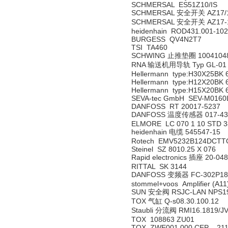
SCHMERSAL ES51Z10/IS
SCHMERSAL 安全开关 AZ17/1
SCHMERSAL 安全开关 AZ17-
heidenhain ROD431.001-10
BURGESS QV4N2T7
TSI TA460
SCHWING 止推垫圈 1004104
RNA 输送机用导轨 Typ GL-01 -
Hellermann type:H30X25BK 
Hellermann type:H12X20BK 
Hellermann type:H15X20BK 
SEVA-tec GmbH SEV-M0160L
DANFOSS RT 20017-5237
DANFOSS 温度传感器 017-43
ELMORE LC 070 1 10 STD 3
heidenhain 电缆 545547-15
Rotech EMV5232B124DCTT
Steinel SZ 8010.25 X 076
Rapid electronics 插座 20-04
RITTAL SK 3144
DANFOSS 变频器 FC-302P18
stommel+voos Amplifier (A
SUN 安全阀 RSJC-LAN NPS1
TOX 气缸 Q-s08.30.100.12
Staubli 分流阀 RMI16.1819/J
TOX 108863 ZU01
TOX ZWE001.000 CEP 211