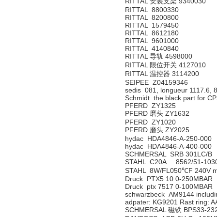
RITTAL 安装支架 9340030
RITTAL 8800330
RITTAL 8200800
RITTAL 1579450
RITTAL 8612180
RITTAL 9601000
RITTAL 4140840
RITTAL 导轨 4598000
RITTAL 限位开关 4127010
RITTAL 温控器 3114200
SEIPEE Z04159346
sedis 081, longueur 1117.6, 8
Schmidt the black part for C
PFERD ZY1325
PFERD 磨头 ZY1632
PFERD ZY1020
PFERD 磨头 ZY2025
hydac HDA4846-A-250-000
hydac HDA4846-A-400-000
SCHMERSAL SRB 301LC/B
STAHL C20A 8562/51-1030
STAHL 8W/FL050℃F 240V 
Druck PTX5 10 0-250MBAR
Druck ptx 7517 0-100MBAR
schwarzbeck AM9144 includi
adpater: KG9201 Rast ring: 
SCHMERSAL 磁铁 BPS33-23