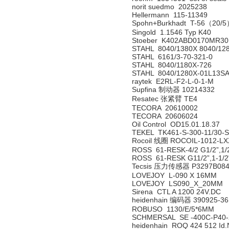
norit suedmo 2025238
Hellermann 115-11349
Spohn+Burkhadt T-56（20/5）
Singold 1.1546 Typ K40
Stoeber K402ABD0170MR30
STAHL 8040/1380X 8040/12
STAHL 6161/3-70-321-0
STAHL 8040/1180X-726
STAHL 8040/1280X-01L13SA
raytek E2RL-F2-L-0-1-M
Supfina 制动器 10214332
Resatec 张紧臂 TE4
TECORA 20610002
TECORA 20606024
Oil Control OD15.01.18.37
TEKEL TK461-S-300-11/30-S
Rocoil 线圈 ROCOIL-1012-LX
ROSS 61-RESK-4/2 G1/2”,1/2
ROSS 61-RESK G11/2”,1-1/2
Tecsis 压力传感器 P3297B084
LOVEJOY L-090 X 16MM
LOVEJOY LS090_X_20MM
Sirena CTL A 1200 24V.DC
heidenhain 编码器 390925-36
ROBUSO 1130/E/5*6MM
SCHMERSAL SE -400C-P40-
heidenhain ROQ 424 512 Id.N