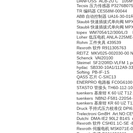
DANFOSS ACB-2U C 105M
Tecsis 压力传感器 P3276B075
TR 编码器 CES58M-00044
ABB 自动控制器 UA16-30-01RA
Staubli 快速插拔式单向阀 MPX1
Staubli 快速插拔式单向阀 MPX1
topex WM7054/12/300/L/3 
Loher 低压电机 ANLA-225ME-04
Rohm 工件夹具 439539
Rexroth 软件 R911305763
REITZ MKV025-002030-00 N
Schenck VAI20100
Steimel SF2/20RD-VLFM 1.
hydac SB330-10A1/112A9-3
Softing PB-IF-1S
QASS 芯片 C-SXC13
ENERPRO 电路板 FC0G6100 
STASTO 管接头 TH60-112-10
tuenkers 基座钳 K 60 UZ T12
tuenkers NBN2-F581-220S4
tuenkers 基座钳 KR 60 UZ T12
Druck 手持式压力校准仪 DPI611-11
Trelectroni GmBH Art.NO:C
Dutchi DMA-IE2 90L2 B14S 
Rexroth 软件 CSH01.1C-SE -
Rexroth 伺服电机 MSK071E-0