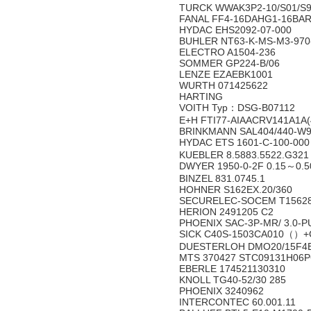
TURCK WWAK3P2-10/S01/S9
FANAL FF4-16DAHG1-16BA
HYDAC EHS2092-07-000
BUHLER NT63-K-MS-M3-970-
ELECTRO A1504-236
SOMMER GP224-B/06
LENZE EZAEBK1001
WURTH 071425622
HARTING
VOITH Typ：DSG-B07112
E+H FTI77-AIAACRV141A1A
BRINKMANN SAL404/440-W9
HYDAC ETS 1601-C-100-000
KUEBLER 8.5883.5522.G321
DWYER 1950-0-2F 0.15～0.5
BINZEL 831.0745.1
HOHNER S162EX.20/360
SECURELEC-SOCEM T15628 
HERION 2491205 C2
PHOENIX SAC-3P-MR/ 3.0-PU
SICK C40S-1503CA010（）
DUESTERLOH DMO20/15F4B
MTS 370427 STC09131H06P
EBERLE 174521130310
KNOLL TG40-52/30 285
PHOENIX 3240962
INTERCONTEC 60.001.11