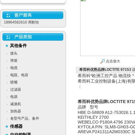
18964582610 周靳怡
其他备件
接头
·
弹簧
·
点击放大
电缆
·
希而科优势品牌LOCTITE 97153
电阻、电容
·
希而科*欧洲工控产品 物流快 
希而科工业控制设备(上海)
喷嘴
·
：
过滤器
·
电源
·
希而科优势品牌LOCTITE 971
减速机
·
品牌 型号
加热器
·
HBE D-58809 A12-753026.1.
KEITHLEY 2700
各型号产品、备件
·
WEBELCO P180A 4796 230VA
传感器
KYTOLA P/N: SLM8-GH03-G
AREVA P241311A2M0330C SE
自动控制器