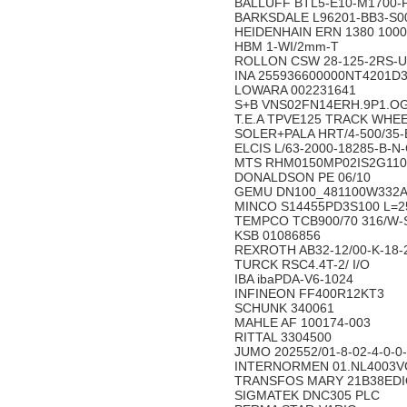
BALLUFF BTL5-E10-M1700-
BARKSDALE L96201-BB3-S00
HEIDENHAIN ERN 1380 1000 
HBM 1-WI/2mm-T
ROLLON CSW 28-125-2RS-U
INA 255936600000NT4201D3
LOWARA 002231641
S+B VNS02FN14ERH.9P1.OGR
T.E.A TPVE125 TRACK WHE
SOLER+PALA HRT/4-500/35
ELCIS L/63-2000-18285-B-N
MTS RHM0150MP02IS2G110
DONALDSON PE 06/10
GEMU DN100_481100W332
MINCO S14455PD3S100 L=
TEMPCO TCB900/70 316/W-
KSB 01086856
REXROTH AB32-12/00-K-18-
TURCK RSC4.4T-2/ I/O
IBA ibaPDA-V6-1024
INFINEON FF400R12KT3
SCHUNK 340061
MAHLE AF 100174-003
RITTAL 3304500
JUMO 202552/01-8-02-4-0-0
INTERNORMEN 01.NL4003
TRANSFOS MARY 21B38EDI
SIGMATEK DNC305 PLC