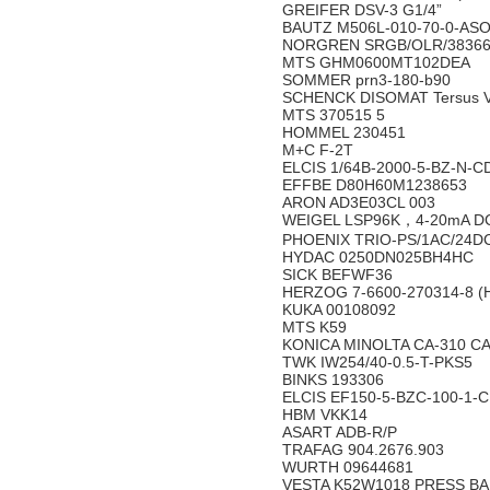
GREIFER DSV-3 G1/4”
BAUTZ M506L-010-70-0-ASO
NORGREN SRGB/OLR/3836
MTS GHM0600MT102DEA
SOMMER prn3-180-b90
SCHENCK DISOMAT Tersus 
MTS 370515 5
HOMMEL 230451
M+C F-2T
ELCIS 1/64B-2000-5-BZ-N-C
EFFBE D80H60M1238653
ARON AD3E03CL 003
WEIGEL LSP96K，4-20mA D
PHOENIX TRIO-PS/1AC/24D
HYDAC 0250DN025BH4HC
SICK BEFWF36
HERZOG 7-6600-270314-8 (
KUKA 00108092
MTS K59
KONICA MINOLTA CA-310 CA
TWK IW254/40-0.5-T-PKS5
BINKS 193306
ELCIS EF150-5-BZC-100-1-
HBM VKK14
ASART ADB-R/P
TRAFAG 904.2676.903
WURTH 09644681
VESTA K52W1018 PRESS BAR 