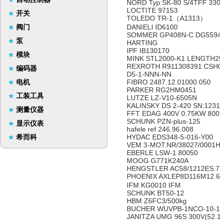
NORD Typ:SK-80 S/4TFF 330
LOCTITE 97153
开关
TOLEDO TR-1（A1313）
阀门
DANIELI ID6100
SOMMER GP408N-C DG559
泵
HARTING
IPF IB130170
模块
MINK STL2000-K1 LENGTH
REXROTH R911308391 CSH0
编码器
D5-1-NNN-NN
电机
FIBRO 2487.12.01000.050
PARKER RG2HM0451
工装工具
LUTZE LZ-V10-6505N
KALINSKY DS 2-420 SN:1231
测量仪器
FFT EDAG 400V 0.75KW 800
SCHUNK PZN-plus-125
显示仪表
hafele ref 246.96.008
希而科
HYDAC EDS348-5-016-Y00
VEM 3-MOT.NR/38027/0001H
EBERLE LSW-1 80050
MOOG G771K240A
HENGSTLER AC58/1212ES.
PHOENIX AXLEP8D116M12 
IFM KG0010 IFM
SCHUNK BT50-12
HBM Z6FC3/500kg
BUCHER WUVPB-1NCO-10-1 
JANITZA UMG 96S 300V(52.1