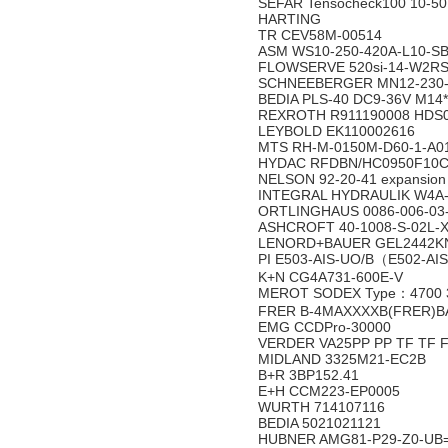
SEFAR Tensocheck100 10-5
HARTING
TR CEV58M-00514
ASM WS10-250-420A-L10-S
FLOWSERVE 520si-14-W2RS
SCHNEEBERGER MN12-230-
BEDIA PLS-40 DC9-36V M14*
REXROTH R911190008 HDS0
LEYBOLD EK110002616
MTS RH-M-0150M-D60-1-A0
HYDAC RFDBN/HC0950F10C
NELSON 92-20-41 expansion 
INTEGRAL HYDRAULIK W4A
ORTLINGHAUS 0086-006-03
ASHCROFT 40-1008-S-02L-X
LENORD+BAUER GEL2442K
PI E503-AIS-UO/B（E502-A
K+N CG4A731-600E-V
MEROT SODEX Type：4700 
FRER B-4MAXXXXB(FRER)
EMG CCDPro-30000
VERDER VA25PP PP TF TF F
MIDLAND 3325M21-EC2B
B+R 3BP152.41
E+H CCM223-EP0005
WURTH 714107116
BEDIA 5021021121
HUBNER AMG81-P29-Z0-UB=