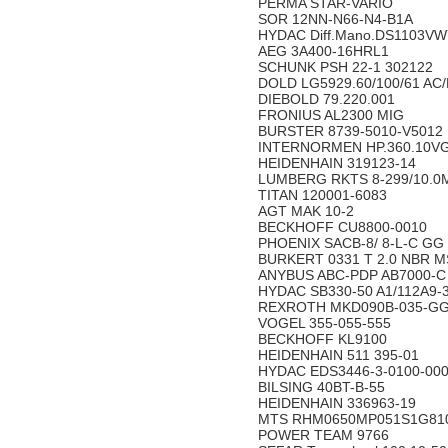
PERMA STAR-VARIO
SOR 12NN-N66-N4-B1A
HYDAC Diff.Mano.DS1103V
AEG 3A400-16HRL1
SCHUNK PSH 22-1 302122
DOLD LG5929.60/100/61 AC
DIEBOLD 79.220.001
FRONIUS AL2300 MIG
BURSTER 8739-5010-V5012
INTERNORMEN HP.360.10VG.H
HEIDENHAIN 319123-14
LUMBERG RKTS 8-299/10.
TITAN 120001-6083
AGT MAK 10-2
BECKHOFF CU8800-0010
PHOENIX SACB-8/ 8-L-C GG 
BURKERT 0331 T 2.0 NBR M
ANYBUS ABC-PDP AB7000-C
HYDAC SB330-50 A1/112A9-
REXROTH MKD090B-035-GG
VOGEL 355-055-555
BECKHOFF KL9100
HEIDENHAIN 511 395-01
HYDAC EDS3446-3-0100-00
BILSING 40BT-B-55
HEIDENHAIN 336963-19
MTS RHM0650MP051S1G81
POWER TEAM 9766