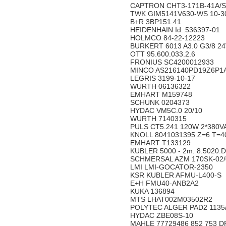
CAPTRON CHT3-171B-41A/
TWK GIM5141V630-WS 10-3
B+R 3BP151.41
HEIDENHAIN Id.:536397-01
HOLMCO 84-22-12223
BURKERT 6013 A3.0 G3/8 2
OTT 95.600.033.2.6
FRONIUS SC4200012933
MINCO AS216140PD19Z6P1
LEGRIS 3199-10-17
WURTH 06136322
EMHART M159748
SCHUNK 0204373
HYDAC VM5C.0 20/10
WURTH 7140315
PULS CT5.241 120W 2*380V
KNOLL 8041031395 Z=6 T=
EMHART T133129
KUBLER 5000 - 2m. 8.5020.
SCHMERSAL AZM 170SK-02/
LMI LMI-GOCATOR-2350
KSR KUBLER AFMU-L400-S
E+H FMU40-ANB2A2
KUKA 136894
MTS LHAT002M03502R2
POLYTEC ALGER PAD2 1135
HYDAC ZBE08S-10
MAHLE 77729486 852 753 D