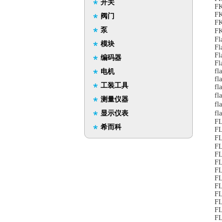
开关
FK
FK
阀门
FK
泵
F
Fl
模块
Fl
Fl
编码器
Fl
fl
电机
fl
工装工具
fl
fl
测量仪器
fl
显示仪表
fl
FL
希而科
F
F
F
F
F
F
FL
FL
FL
FL
FL
F