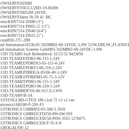
LOWSERVES050M
LOWSERVENXCLU2M3-19-00200
LOWSERVENH52M 24VDC
OWSERVEIdent Nr.59 41 30C
owtecKHN7314 DN80 (3")
owtecKHN7314 DN65 (2 1/2")
owtecKHN7314 DN40 (6/4")
owtecKHN7314 DN25 (1")
ucomB30-27C-28H
uid Automation10236;05-562MB02-60-24VDC-1,8W 5/2W,DIR,NC,FLANS
uid Automation Systems GmbH05-562MB02-60-24VDC-1.8W
UID TEAM3-fach Reihenblock 32/25/32 9423058
LUID TEAMZEPDR3-06-315-1-24V
LUID TEAMEEPDRDS3-05-115-4-24V
LUID TEAMEEPDRS3-08-210-2-24V
LUID TEAMEPDBDGA-05/06-40-1-24V
LUID-TEAMEEPDRDM3-05-75-3-12V
LUID-TEAMZEPDR3-06-115-1-24V
LUID-TEAMZEPDR3-06-210-1-24V
LUID-TEAMMDFVA-06-SCCA-LWN
LUID-TEAMVB-3A
UITENGLRD-GTED 180 c1zd 72 v2 v2 vee
uitronics1AR100-P-20S-FJ
UITRONICS GMBHPZ/03-500-3.39/II
LUITRONICS GMBH2CFD250-8W-6W-95S
LUITRONICS GMBH1CEB150-P6W-35S3 1276075
LUITRONICS GMBH1CEB-P-35-S-8
LUROGALSW 12