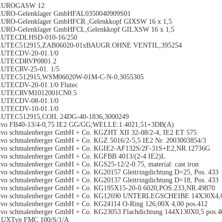
LUROGASW 12
URO-Gelenklager GmbHFAL0350040909S01
URO-Gelenklager GmbHFCR ,Gelenkkopf GIXSW 16 x 1,5
URO-Gelenklager GmbHFCL,Gelenkkopf GILXSW 16 x 1,5
LUTECDLHSD-010-16/250
LUTEC512915,ZAB06020-01xBAUGR.OHNE VENTIL,395254
UTECDV-20-01.1/0
LUTECDRVP0801.2
UTECRV-25-01. 1/5
LUTEC512915,WSM06020W-01M-C-N-0,3055305
UTECDV-20-01.1/0 Flutec
LUTECRVM1012001CN0.5
UTECDV-08-01.1/0
UTECDV-10-01.1/0
UTEC512915,COIL 24DG-40-1836,3000249
uvo FB40-13/4-0,75 IE2 GG/GG;WELLE:1.4021,51+3DB(A)
uvo schmalenberger GmbH + Co. KGZHT XII 32-08/2-4; IE2 ET 575
uvo schmalenberger GmbH + Co. KGZ 5016/2-5,5 IE2 Nr. 2003003854/3
uvo schmalenberger GmbH + Co. KGIE2-AF132S/2F-31S+E2,NR.12736G
uvo schmalenberger GmbH + Co. KGFBB 4013/(2-4 IE2)L
uvo schmalenberger GmbH + Co. KGS25-12/2-0.75, material: cast iron
uvo schmalenberger GmbH + Co. KG20157 Gleitringdichtung D=25, Pos. 433
uvo schmalenberger GmbH + Co. KG20137 Gleitringdichtung D=18, Pos. 433
uvo schmalenberger GmbH + Co. KG195X15-20-0.6020,POS.233,NR.49870
uvo schmalenberger GmbH + Co. KG12690 UNTERLEGSCHEIBE 14X30X4,0
uvo schmalenberger GmbH + Co. KG24114 O-Ring 126,00X 4,00 pos.412
uvo schmalenberger GmbH + Co. KG23053 Flachdichtung 144X130X0,5 pos.4
UXTyp FMC 100/S/1/A