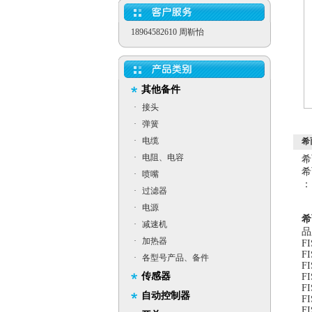
18964582610 周靳怡
其他备件
·
接头
·
弹簧
·
电缆
希
·
电阻、电容
希
希
·
喷嘴
：
·
过滤器
·
电源
希
·
减速机
品
·
加热器
FI
FI
·
各型号产品、备件
FI
传感器
FI
FI
自动控制器
F
F