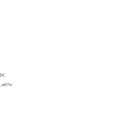
VDC
1,stH7w