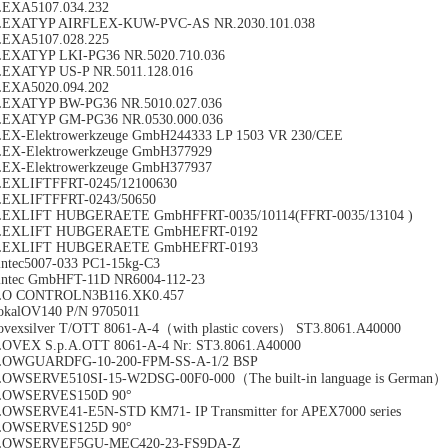
EXA5107.034.232
LEXATYP AIRFLEX-KUW-PVC-AS NR.2030.101.038
EXA5107.028.225
EXATYP LKI-PG36 NR.5020.710.036
EXATYP US-P NR.5011.128.016
EXA5020.094.202
EXATYP BW-PG36 NR.5010.027.036
EXATYP GM-PG36 NR.0530.000.036
EX-Elektrowerkzeuge GmbH244333 LP 1503 VR 230/CEE
EX-Elektrowerkzeuge GmbH377929
EX-Elektrowerkzeuge GmbH377937
EXLIFTFFRT-0245/12100630
EXLIFTFFRT-0243/50650
LEXLIFT HUBGERAETE GmbHFFRT-0035/10114(FFRT-0035/13104 )
LEXLIFT HUBGERAETE GmbHEFRT-0192
LEXLIFT HUBGERAETE GmbHEFRT-0193
intec5007-033 PC1-15kg-C3
intec GmbHFT-11D NR6004-112-23
LO CONTROLN3B116.XK0.457
okalOV140 P/N 9705011
ovexsilver T/OTT 8061-A-4（with plastic covers） ST3.8061.A40000
OVEX S.p.A.OTT 8061-A-4 Nr: ST3.8061.A40000
LOWGUARDFG-10-200-FPM-SS-A-1/2 BSP
OWSERVE510SI-15-W2DSG-00F0-000（The built-in language is German）
LOWSERVES150D 90°
OWSERVE41-E5N-STD KM71- IP Transmitter for APEX7000 series
LOWSERVES125D 90°
LOWSERVEF5GU-MEC420-23-FS9DA-Z