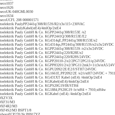
seco1037
seco1626
osecoUK-040GML0030
seco1634
secoUCFL 208 000001571
toelektrik PaulyPP2441q/308/R153S/R2/z3s/115+230VAC
toelektrik PaulyKabel(stE4)/4mlOp/2stE4
toelektrik Pauly GmbH & Co. KGPP2441q/308/R153E /e2
toelektrik Pauly GmbH & Co. KGPP2441Q/308/R153E/E2
toelektrik Pauly GmbH & Co. KG4314qE,PP2441q/308/R153E/e2
toelektrik Pauly GmbH & Co. KG4314qs,PP2441q/308/R153S/e2/z3s/24VDC
toelektrik Pauly GmbH & Co. KGPP2441q/308/R153S /e2/z3s/24VDC
toelektrik Pauly GmbH & Co. KGPP2441q/220/R28E/e2
toelektrik Pauly GmbH & Co. KGPP2441q/220/R28S/24VDC
toelektrik Pauly GmbH & Co. KGPP20110-2/e2/2PG7/2PG11/q/24VDC
toelektrik Pauly GmbH & Co. KGPP83201/2/e2/3PG11/2mk3+1/z3s/stA5/24
toelektrik Pauly GmbH & Co. KGPU2092/2E/E2/I/STH7/24VDC
toelektrik Pauly GmbH & Co. KG1661E,PP2092/2E /e2/i/stH7/24VDC + 791
toelektrik Pauly GmbH & Co. KG431XT Kabel (stE4) /4mkOp/2stE4
toelektrik Pauly GmbH & Co. KGKabel(stE4)/4mkOp/2stE4
toelektrik Pauly GmbH & Co. KGPS20G19/IR/STH4
toelektrik Pauly GmbH & Co. KG1884,PS20G19 /ir/stH4 + 7910,stH4w
toelektrik Pauly GmbH & Co. KGKabel (stE4) /4mkOp/2stE4
OXZV3X
OXF31/M3
OXF4R2/M3
OXF4S2/M3 BSPT1/8
xboroFCP270 Nr:P0917YZ