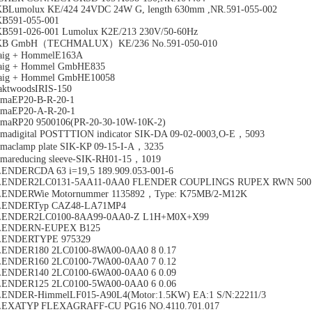
BLumolux KE/424 24VDC 24W G, length 630mm ,NR.591-055-002
B591-055-001
B591-026-001 Lumolux K2E/213 230V/50-60Hz
KB GmbH（TECHMALUX）KE/236 No.591-050-010
aig + HommelE163A
aig + Hommel GmbHE835
aig + Hommel GmbHE10058
aktwoodsIRIS-150
amaEP20-B-R-20-1
amaEP20-A-R-20-1
amaRP20 9500106(PR-20-30-10W-10K-2)
amadigital POSTTTION indicator SIK-DA 09-02-0003,O-E，5093
amaclamp plate SIK-KP 09-15-I-A，3235
amareducing sleeve-SIK-RH01-15，1019
ENDERCDA 63 i=19,5 189.909.053-001-6
LENDER2LC0131-5AA11-0AA0 FLENDER COUPLINGS RUPEX RWN 500
LENDERWie Motornummer 1135892，Type: K75MB/2-M12K
LENDERTyp CAZ48-LA71MP4
LENDER2LC0100-8AA99-0AA0-Z L1H+M0X+X99
LENDERN-EUPEX B125
LENDERTYPE 975329
ENDER180 2LC0100-8WA00-0AA0 8 0.17
ENDER160 2LC0100-7WA00-0AA0 7 0.12
ENDER140 2LC0100-6WA00-0AA0 6 0.09
ENDER125 2LC0100-5WA00-0AA0 6 0.06
ENDER-HimmelLF015-A90L4(Motor:1.5KW) EA:1 S/N:22211/3
LEXATYP FLEXAGRAFF-CU PG16 NO.4110.701.017