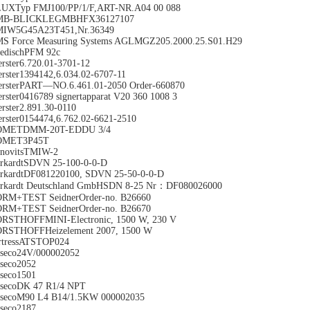
UXTyp FMJ100/PP/1/F,ART-NR.A04 00 088
MB-BLICKLEGMBHFX36127107
IW5G45A23T451,Nr.36349
S Force Measuring Systems AGLMGZ205.2000.25.S01.H29
edischPFM 92c
erster6.720.01-3701-12
erster1394142,6.034.02-6707-11
ersterPART—NO.6.461.01-2050 Order-660870
erster0416789 signertapparat V20 360 1008 3
erster2.891.30-0110
erster0154474,6.762.02-6621-2510
OMETDMM-20T-EDDU 3/4
OMET3P45T
novitsTMIW-2
rkardtSDVN 25-100-0-0-D
rkardtDF081220100, SDVN 25-50-0-0-D
rkardt Deutschland GmbHSDN 8-25 Nr：DF080026000
RM+TEST SeidnerOrder-no. B26660
RM+TEST SeidnerOrder-no. B26670
RSTHOFFMINI-Electronic, 1500 W, 230 V
RSTHOFFHeizelement 2007, 1500 W
rtressATSTOP024
seco24V/000002052
seco2052
seco1501
secoDK 47 R1/4 NPT
secoM90 L4 B14/1.5KW 000002035
seco2187