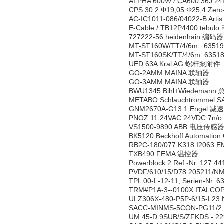
ALPHA 600W / CA600 36J 2
CPS 30.2 Φ19,05 Φ25,4 Ze
AC-IC1011-086/04022-B Art
E-Cable / TB12P4400 tebul
727222-56 heidenhain 编码器
MT-ST160W/TT/4/6m 6351
MT-ST160SK/TT/4/6m 635
UED 63A Kral AG 螺杆泵附件
GO-2AMM MAINA 联轴器
GO-3AMM MAINA 联轴器
BWU1345 Bihl+Wiedeman
METABO Schlauchtrommel 
GNM2670A-G13.1 Engel 减
PNOZ 11 24VAC 24VDC 7n/
VS1500-9890 ABB 电压传感
BK5120 Beckhoff Automat
RB2C-180/077 K318 I206
TXB490 FEMA 温控器
Powerblock 2 Ref.-Nr. 127
PVDF/610/15/D78 205211/
TPL 00-L-12-11, Serien-N
TRM#P1A-3--0100X ITALCOP
ULZ306X-480-P5P-6/15-L2
SACC-MINMS-5CON-PG11/2,
UM 45-D 9SUB/S/ZFKDS - 