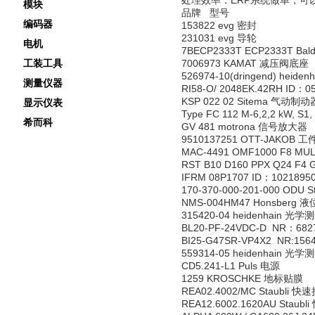
处理效率：ERP系统做单，可
模块
品牌 型号
编码器
153822 evg 密封
231031 evg 导轮
电机
7BECP2333T ECP2333T B
工装工具
7006973 KAMAT 减压阀底座
526974-10(dringend) heide
测量仪器
RI58-O/ 2048EK.42RH ID：0
KSP 022 02 Sitema 气动制动
显示仪表
Type FC 112 M-6,2,2 kW, S1
希而科
GV 481 motrona 信号放大器
9510137251 OTT-JAKOB 
MAC-4491 OMF1000 F8 M
RST B10 D160 PPX Q24 F4 
IFRM 08P1707 ID：10218
170-370-000-201-000 ODU S
NMS-004HM47 Honsberg
315420-04 heidenhai
BL20-PF-24VDC-D NR：682
BI25-G47SR-VP4X2 NR:15
559314-05 heidenhai
CD5.241-L1 Puls 电源
1259 KROSCHKE 地标贴膜
REA02.4002/MC Staubli 快
REA12.6002.1620AU Staub