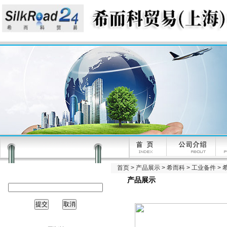
首页
>
产品展示
>
希而科
>
工业备件
> 
产品展示