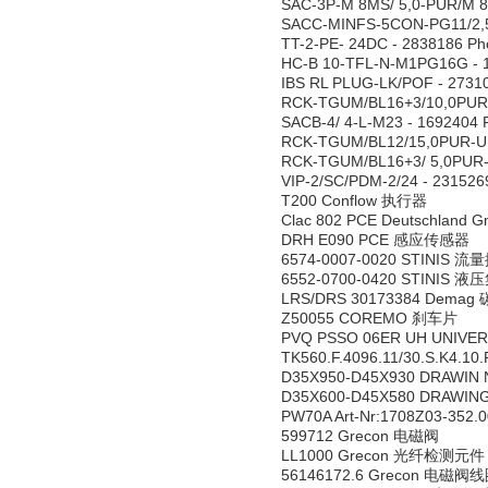
SAC-3P-M 8MS/ 5,0-PUR/M 
SACC-MINFS-5CON-PG11/2,
TT-2-PE- 24DC - 2838186 
HC-B 10-TFL-N-M1PG16G - 
IBS RL PLUG-LK/POF - 273
RCK-TGUM/BL16+3/10,0PUR-
SACB-4/ 4-L-M23 - 1692
RCK-TGUM/BL12/15,0PUR-U 
RCK-TGUM/BL16+3/ 5,0PUR-
VIP-2/SC/PDM-2/24 - 2315
T200 Conflow 执行器
Clac 802 PCE Deutschlan
DRH E090 PCE 感应传感器
6574-0007-0020 STINIS 
6552-0700-0420 STINIS 
LRS/DRS 30173384 Demag
Z50055 COREMO 刹车片
PVQ PSSO 06ER UH UNIV
TK560.F.4096.11/30.S.K4.10
D35X950-D45X930 DRAWIN N
D35X600-D45X580 DRAWING 
PW70A Art-Nr:1708Z03-352
599712 Grecon 电磁阀
LL1000 Grecon 光纤检测元件
56146172.6 Grecon 电磁阀