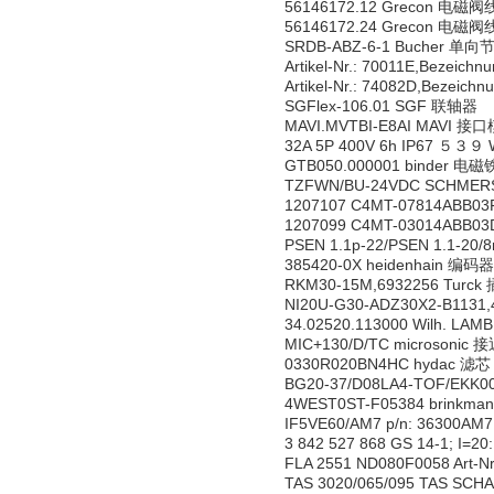
56146172.12 Grecon 电磁
56146172.24 Grecon 电磁
SRDB-ABZ-6-1 Bucher 单
Artikel-Nr.: 70011E,Bezeic
Artikel-Nr.: 74082D,Bezeic
SGFlex-106.01 SGF 联轴器
MAVI.MVTBI-E8AI MAVI 接
32A 5P 400V 6h IP67 ５３９ 
GTB050.000001 binder 电磁
TZFWN/BU-24VDC SCHME
1207107 C4MT-07814ABB0
1207099 C4MT-03014ABB0
PSEN 1.1p-22/PSEN 1.1-20
385420-0X heidenhain 编码器
RKM30-15M,6932256 Turck
NI20U-G30-ADZ30X2-B113
34.02520.113000 Wilh.
MIC+130/D/TC microsonic
0330R020BN4HC hydac 滤芯
BG20-37/D08LA4-TOF/EKK0
4WEST0ST-F05384 brinkm
IF5VE60/AM7 p/n: 36300AM7
3 842 527 868 GS 14-1; I=2
FLA 2551 ND080F0058 Art
TAS 3020/065/095 TAS SC