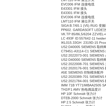
LMT110 IFM 液位开关
EVC006 IFM 连接电缆
E43301 IFM 接头
E43301 IFM 接头
EVC006 IFM 连接电缆
LMT110 IFM 液位开关
SIGA B.7/65.1 (V5) RUG
PP602. GARDASOFT LED
VK.TP 85/86,5/6204 ZZV/EL
LC 493F ID:557642-11 heid
IKL015.33GH 2319D-15 Pr
US2:D40005 SIEMENS 取
C79451-A3114-C1 SIEMEN
US2:2022073-001 SIEMEN
US2:D40000 SIEMENS 取
US2:2022008-701 SIEMENS
US2:2020176-001 SIEMENS
A5E SIEMENS 控制模块配件
US2:2020389-701 SIEMEN
US2:2021784-001 SIEMENS
IMM 71B YT71IMBAA2505 
TH2/F1 AMV 热电偶温度计
HP 10F Schmidt 张力计
DTEB-2000 Schmidt 张力计
HP 2.5 Schmidt 张力计