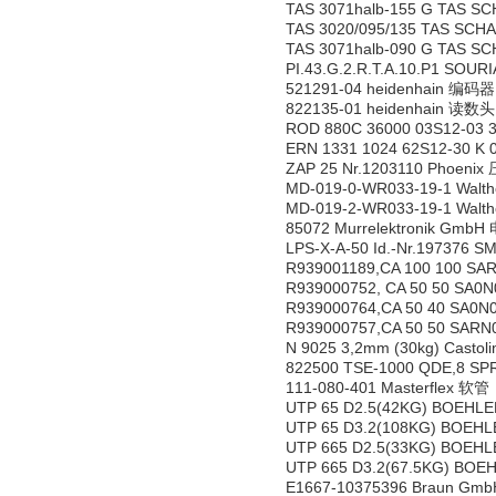
TAS 3071halb-155 G TAS 
TAS 3020/095/135 TAS SC
TAS 3071halb-090 G TAS 
PI.43.G.2.R.T.A.10.P1 SO
521291-04 heidenhain 编码器
822135-01 heidenhain 读数头
ROD 880C 36000 03S12-03 
ERN 1331 1024 62S12-30 K 
ZAP 25 Nr.1203110 Phoeni
MD-019-0-WR033-19-1 Wal
MD-019-2-WR033-19-1 Wal
85072 Murrelektronik GmbH
LPS-X-A-50 Id.-Nr.19737
R939001189,CA 100 100 SA
R939000752, CA 50 50 SA0N
R939000764,CA 50 40 SA0N
R939000757,CA 50 50 SARN
N 9025 3,2mm (30kg) Castol
822500 TSE-1000 QDE,8 S
111-080-401 Masterflex 软管
UTP 65 D2.5(42KG) BOEHL
UTP 65 D3.2(108KG) BOEH
UTP 665 D2.5(33KG) BOEH
UTP 665 D3.2(67.5KG) BO
E1667-10375396 Braun G