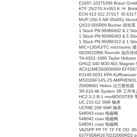
E1697-10375399 Braun 
KTF 25/270-X+053 K. H. B
ECN 413 512 27S17 ID:631
MUP-150-5 NR 054051 Nov
QX23-005R09 Bucher 齿轮泵
1 Stück PN:95086492 & 2 S
1 Stück PN:95086483 & 5 S
1 Stück PN:95086322 & 1 S
MIC+130/IU/TC microsoni
0820022986 Rexroth 油压
TA-K501-1685 Taylor Hob
GHUZ 040 M30 A01 Magnet
ACX11MES50000000 EFFE
K3140-0031 KPA-Kyffhaeu
MS3106F14S-2S AMPHENO
25008062 Helios 法兰散热器
3R-610.46 System 3R 工件
HC2-3.2-B-1 miniBOOST
UC.210.G2 SNR 轴承
UCPAE.208 SNR 轴承
548043 coax 电磁阀
548042 coax 电磁阀
548041 coax 电磁阀
VA25PP PP TF TF FE OO 8
637F0D6R1670232000RD2