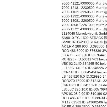
7000-41121-0000000 Murrel
7000-12181-2230500 Murre
7000-11021-2260500 Murr 
7000-12921-0000000 Murrel
7000-18081-2260500 Murrel
7000-18081-2261000 Murre
7000-12721-0000000 Murr 
3124048 Murrelektronik Gm
SN9810-TG-1500 STRACK
SN9810-TG-2000 STRACK
AK ERM 280 900 ID:393000
ROD 486 5000 ID:376886-3
LC 493F 720 5,0 ID:557644
RCN223F ID:533117-03 hei
VBK 02 2L ID:634265-50 hei
LF183C 440 2.0 ID:348226-
ECN413 ID:586645-04 heid
LS 486 820 5.0 ID:329990-
ROD270 18000 ID:512131-2
ERN1381 ID:534118-01 hei
LS688C 220 10.0 ID:605799
APK 03 08 2.00 ID:310196-0
ROD 486 4096 ID:376886-0
MT12 02S09 ID:243602-06 
AK ERM 280 3600 ID:39300