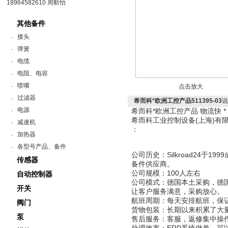
18964582610 周靳怡
其他备件
接头
·
弹簧
·
电缆
·
电阻、电容
·
喷嘴
·
点击放大
过滤器
·
希而科*欧洲工控产品511395-03
说
电源
·
希而科*欧洲工控产品 物流快 
希而科工业控制设备(上海)
减速机
·
：
加热器
·
各型号产品、备件
·
公司历史：Silkroad24于
传感器
备件供应商。
公司规模：100人左右
自动控制器
公司模式：德国本土采购，德
开关
让客户服务满意，采购放心。
航班周期：每天安排航班，保
阀门
货物包装：长期以来积累了大
泵
售后服务：客服，返修集中操