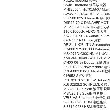
FU252 motrona 频率计
GV481 motrona 信号放大器
MN128034 Nr:7015507 M
SWUVPZ-1NCO-BT-FA-6 Bu
337 500 025 0 Rexroth 接
DSR92-70-C DANAHERMO
MEM56ST. Corbetta 电磁制
116-010066F. VERO 放大器
ZS22061P-G24 wandfluh
6905 117 F2 Hawe 滤芯
RE-21-1-K23 LTN Servote
ED-000 975031000 Datase
MSK071D-0300-NN-M1-UG1
KAB-3M-DIN/8F/W-LITZE A
C-400-06-35 Dopag 流量调
IP6501A502 Novotechnik 
PDE4.003.8361E Montwill
016952 SMW 滚轮
PCL.X2BN.S.10D.SV Art n
XB5S2B2L2 SCHNEIDER 
MSA 35.1,5 Spieth 液压锁紧
MSA 25.1,5 Spieth 锁紧螺母
VE83-AS-5 parker 油压传动阀
3-3312.0281 HBM 电缆接头
3-3312.0282 HBM 电缆接头