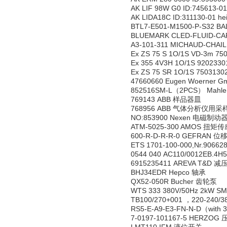
AK LIF 98W G0 ID:745613-0
AK LIDA18C ID:311130-01 h
BTL7-E501-M1500-P-S32
BLUEMARK CLED-FLUID-CAR
A3-101-311 MICHAUD-CHA
Ex ZS 75 S 1O/1S VD-3m 7
Ex 355 4V3H 1O/1S 920233
Ex ZS 75 SR 1O/1S 750313
47660660 Eugen Woerner
852516SM-L（2PCS） Mahl
769143 ABB 样品器皿
768956 ABB 气体分析仪用采
NO:853900 Nexen 电磁制动
ATM-5025-300 AMOS 扭矩
600-R-D-R-R-0 GEFRAN 
ETS 1701-100-000,Nr.9066
0544 040 AC110/0012EB.4H
6915235411 AREVA T&D 减
BHJ34EDR Hepco 轴承
QX52-050R Bucher 齿轮泵
WTS 333 380V/50Hz 2kW
TB100/270+001 ，220-240/3
RS5-E-A9-E3-FN-N-D（with 
7-0197-101167-5 HERZOG