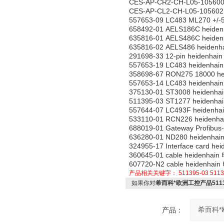
CES-AP-CR2-CH-L05-1056
CES-AP-CL2-CH-L05-1056
557653-09 LC483 ML270 +/
658492-01 AELS186C hei
635816-01 AELS486C heid
635816-02 AELS486 heiden
291698-33 12-pin heidenhai
557653-19 LC483 heidenha
358698-67 RON275 18000 h
557653-14 LC483 heidenha
375130-01 ST3008 heidenh
511395-03 ST1277 heidenh
557644-07 LC493F heidenh
533110-01 RCN226 heiden
688019-01 Gateway Profibu
636280-01 ND280 heidenha
324955-17 Interface card 
360645-01 cable heidenhai
607720-N2 cable heidenhai
产品相关关键字：
511395-03
5113
如果你对
希而科*欧洲工控产品51139
产品：