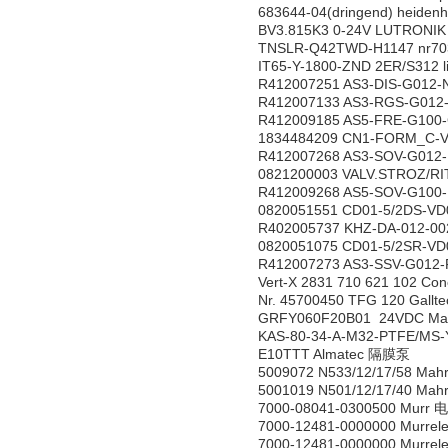
683644-04(dringend) heide
BV3.815K3 0-24V LUTRO
TNSLR-Q42TWD-H1147 nr7
IT65-Y-1800-ZND 2ER/S312
R412007251 AS3-DIS-G012
R412007133 AS3-RGS-G012
R412009185 AS5-FRE-G100
1834484209 CN1-FORM_C-V
R412007268 AS3-SOV-G012
0821200003 VALV.STROZ/R
R412009268 AS5-SOV-G100
0820051551 CD01-5/2DS-V
R402005737 KHZ-DA-012-00
0820051075 CD01-5/2SR-V
R412007273 AS3-SSV-G012-
Vert-X 2831 710 621 102
Nr. 45700450 TFG 120 Gal
GRFY060F20B01 24VDC Ma
KAS-80-34-A-M32-PTFE/M
E10TTT Almatec 隔膜泵
5009072 N533/12/17/58 Ma
5001019 N501/12/17/40 
7000-08041-0300500 Murr 
7000-12481-0000000 Murre
7000-12481-0000000 Murre