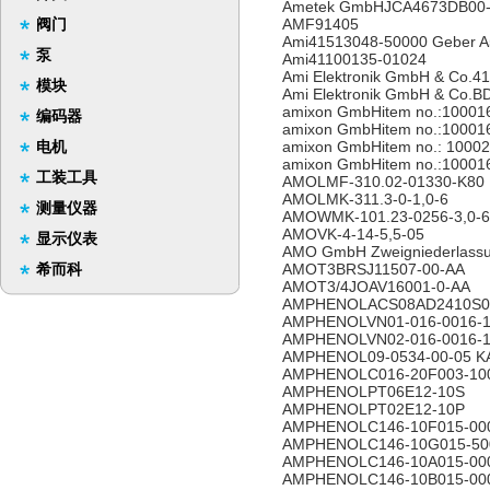
Ametek GmbHJCA4673DB00
阀门
AMF91405
Ami41513048-50000 Geber A
泵
Ami41100135-01024
Ami Elektronik GmbH & Co.4
模块
Ami Elektronik GmbH & Co.B
amixon GmbHitem no.:10001
编码器
amixon GmbHitem no.:10001
电机
amixon GmbHitem no.: 1000
amixon GmbHitem no.:10001
工装工具
AMOLMF-310.02-01330-K80
AMOLMK-311.3-0-1,0-6
测量仪器
AMOWMK-101.23-0256-3,0-6
AMOVK-4-14-5,5-05
显示仪表
AMO GmbH Zweigniederlassu
希而科
AMOT3BRSJ11507-00-AA
AMOT3/4JOAV16001-0-AA
AMPHENOLACS08AD2410S0
AMPHENOLVN01-016-0016-1
AMPHENOLVN02-016-0016-1
AMPHENOL09-0534-00-05
AMPHENOLC016-20F003-10
AMPHENOLPT06E12-10S
AMPHENOLPT02E12-10P
AMPHENOLC146-10F015-00
AMPHENOLC146-10G015-50
AMPHENOLC146-10A015-00
AMPHENOLC146-10B015-00