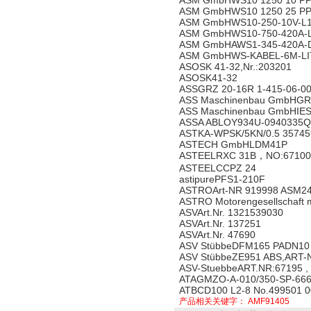
ASM GmbHWS10 1250 10 P
ASM GmbHWS10 1250 25 P
ASM GmbHWS10-250-10V-L
ASM GmbHWS10-750-420A-L
ASM GmbHAWS1-345-420A-D
ASM GmbHWS-KABEL-6M-LI
ASOSK 41-32,Nr.:203201
ASOSK41-32
ASSGRZ 20-16R 1-415-06-0
ASS Maschinenbau GmbHGR
ASS Maschinenbau GmbHIES
ASSA ABLOY934U-0940335Q
ASTKA-WPSK/5KN/0.5 35745
ASTECH GmbHLDM41P
ASTEELRXC 31B，NO:67100
ASTEELCCPZ 24
astipurePFS1-210F
ASTROArt-NR 919998 ASM24
ASTRO Motorengesellschaft
ASVArt.Nr. 1321539030
ASVArt.Nr. 137251
ASVArt.Nr. 47690
ASV StübbeDFM165 PADN10
ASV StübbeZE951 ABS,ART-
ASV-StuebbeART.NR:67195 
ATAGMZO-A-010/350-SP-66
ATBCD100 L2-8 No.499501 0
产品相关关键字：
AMF91405