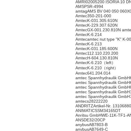
AMRI02005200 ISORIA 10 DN
AMSPSR-4994
amtagAMS BV 040 050 060X
Amtec350-201-000
AmtecK-031.305.610N
AmtecK-229.307.620N
AmtecGX-001.230.810N amtec
AmtecK-6.214
Amtecamtec nut type "K" K-0
AmtecK-6.213
AmtecK-031.185.600N
Amtec112.110.220.200
AmtecH-604.130.810N
AmtecK-6.210（left）
AmtecK-6.210（right）
Amtec641.204.014
amtec Spannhydraulik GmbH
amtec Spannhydraulik GmbH
amtec Spannhydraulik GmbH
amtec Spannhydraulik GmbH
amtec Spannhydraulik GmbH
amtecs28222220
ANDRITZArtikel-Nr. 1310688
ANIMATICSSM34165DT
Anritsu GmbHWE-11K-TF1-A
ANSDE32/20CP
anybusAB7803-B
anybusAB7649-C