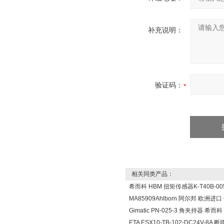
补充说明：
验证码：
相关同类产品：
希而科 HBM 扭矩传感器K-T40B-005
MA85909Ahlborn 阿尔邦 欧洲进
Gimatic PN-025-3 角夹持器 希而科
ETA ESX10-TB-102-DC24V-8A