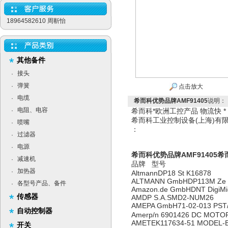
18964582610 周靳怡
其他备件
接头
·
弹簧
·
点击放大
电缆
·
希而科优势品牌AMF91405
说明：
电阻、电容
·
希而科*欧洲工控产品 物流快 
希而科工业控制设备(上海)
喷嘴
·
：
过滤器
·
电源
·
希而科优势品牌AMF91405
希
减速机
·
品牌 型号
加热器
·
AltmannDP18 St K16878
ALTMANN GmbHDP113M Ze Hv
各型号产品、备件
·
Amazon.de GmbHDNT DigiMicro
传感器
AMDP S.A.SMD2-NUM26
AMEPA GmbH71-02-013 PST
自动控制器
Amerp/n 6901426 DC MOTOR
AMETEK117634-51 MODEL-B/
开关