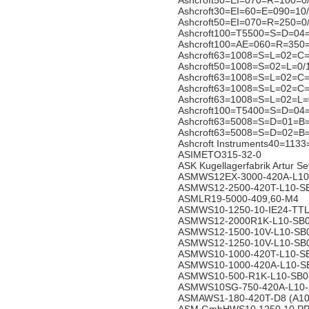
Ashcroft50=EI=070=R=100=0
Ashcroft30=EI=60=E=090=10
Ashcroft50=EI=070=R=250=0
Ashcroft100=T5500=S=D=04
Ashcroft100=AE=060=R=350
Ashcroft63=1008=S=L=02=C
Ashcroft50=1008=S=02=L=0
Ashcroft63=1008=S=L=02=C
Ashcroft63=1008=S=L=02=C
Ashcroft63=1008=S=L=02=L
Ashcroft100=T5400=S=D=04
Ashcroft63=5008=S=D=01=B
Ashcroft63=5008=S=D=02=B=
Ashcroft Instruments40=1
ASIMETO315-32-0
ASK Kugellagerfabrik Artur 
ASMWS12EX-3000-420A-L1
ASMWS12-2500-420T-L10-S
ASMLR19-5000-409,60-M4
ASMWS10-1250-10-IE24-TTL
ASMWS12-2000R1K-L10-SB
ASMWS12-1500-10V-L10-SB
ASMWS12-1250-10V-L10-SB
ASMWS10-1000-420T-L10-S
ASMWS10-1000-420A-L10-S
ASMWS10-500-R1K-L10-SB0
ASMWS10SG-750-420A-L10-
ASMAWS1-180-420T-D8 (A10