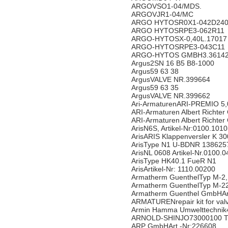
ARGOVSO1-04/MDS.
ARGOVJR1-04/MC
ARGO HYTOSR0X1-042D240
ARGO HYTOSRPE3-062R11
ARGO-HYTOSX-0,40L.17017
ARGO-HYTOSRPE3-043C11
ARGO-HYTOS GMBH3.36142
Argus2SN 16 B5 B8-1000
Argus59 63 38
ArgusVALVE NR.399664
Argus59 63 35
ArgusVALVE NR.399662
Ari-ArmaturenARI-PREMIO 5
ARI-Armaturen Albert Richte
ARI-Armaturen Albert Richte
ArisN6S, Artikel-Nr:0100.101
ArisARIS Klappenversler K 30
ArisType N1 U-BDNR 138625
ArisNL 0608 Artikel-Nr.0100.
ArisType HK40.1 FueR N1
ArisArtikel-Nr: 1110.00200
Armatherm GuenthelTyp M-2,
Armatherm GuenthelTyp M-22
Armatherm Guenthel GmbHArt
ARMATURENrepair kit for val
Armin Hamma Umwelttechnik4
ARNOLD-SHINJO73000100 T
ARP GmbHArt.-Nr:226608