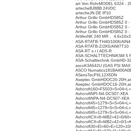
art Von RohrMODEL 6324 - 2
artecheBJ8BB 24VDC
artecheJN DE IP10
Arthur Grillo GmbHDS85Z
Arthur Grillo GmbHDS85Z 0 
Arthur Grillo GmbHDS85Z 0 
Arthur Grillo GmbHDS85Z 0 
ArtifexNK 240 MR， 4,6x10x3
ASA-RTATB-TH40/100K/AIN4
ASA-RTATB-Z/2K5/AIW7T10
ASA-RT s.r.l.ADS-R
ASA-SCHALTTECHNIKSM 5 F
ASA-Schalttechnik GmbHD-32
ascoK3A542U (GAS PSI MAX 
ASCO Numatics181BA400A0B1
ASensTecPXL12X5DN
Aseptec GmbHDOC20-20H,ar
Aseptec GmbHDOC16-20H,ar
Ashcroft160=F5503=S=04=L
AshcroftNPI-N4-DCS07-XEA
AshcroftNPA-N4-DCS07-XEA
Ashcroft45=1279=S=S=04=L
Ashcroft45=1279=S=S=04=L
Ashcroft45=1279=S=S=04=L
AshcroftCX=8=MB2=42=0/60
AshcroftCX=8=MB2=42=0/1=
Ashcroft30=EI=60=E=120=10