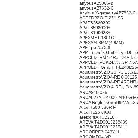
anybusAB9006-B
anybusAB7632-C
Anybus X-gatewayAB7832-C.
AOTSDPZO-T-271-S5
AP&T82880290
AP&T85980005
AP&T81900235
APEXMET-1301C
APEXAM-3MM(49MM)
APFTipo Na 3.6
APM Technik GmbHTyp D5- 
APPOLDTRM4-4Rel. 24V Nr. 
APPOLDTPOK24/7.5-2P 7.5A
APPOLDT GmbHPFE240D25-M
AquametroVZO 20 RC 130/16
AquametroVZO4-RE 0,00125 
AquametroVZO4-RE ART.NR.
AquametroVZO 4-RE，P/N.8
ARCA910.076
ARCA827A.E2-000-M10-G MAT-
ARCA Regler GmbH827A.E2
ArcolHS50 330R F
ArcolHS25 8K9J
arelco frARCB210+
AREVA T&D6915238439
AREVA T&D6915235411
ARGORPE3-043Y11
ARGOMD04-VP