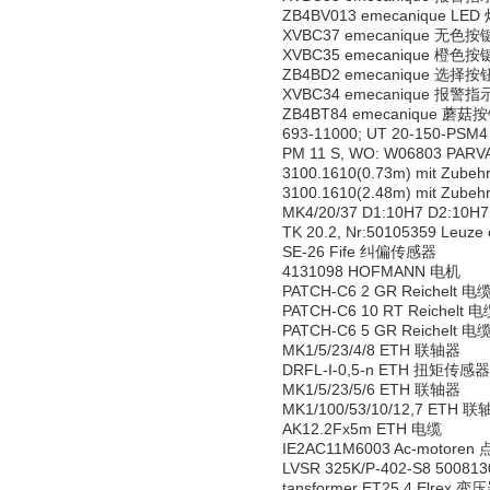
ZB4BV013 emecanique LED
XVBC37 emecanique 无色按
XVBC35 emecanique 橙色按
ZB4BD2 emecanique 选择按
XVBC34 emecanique 报警
ZB4BT84 emecanique 蘑菇
693-11000; UT 20-150-PS
PM 11 S, WO: W06803 PA
3100.1610(0.73m) mit Zub
3100.1610(2.48m) mit Zub
MK4/20/37 D1:10H7 D2:10
TK 20.2, Nr:50105359 Leuz
SE-26 Fife 纠偏传感器
4131098 HOFMANN 电机
PATCH-C6 2 GR Reichelt 电
PATCH-C6 10 RT Reichelt 
PATCH-C6 5 GR Reichelt 电
MK1/5/23/4/8 ETH 联轴器
DRFL-I-0,5-n ETH 扭矩传感器
MK1/5/23/5/6 ETH 联轴器
MK1/100/53/10/12,7 ETH 
AK12.2Fx5m ETH 电缆
IE2AC11M6003 Ac-motoren
LVSR 325K/P-402-S8 5008
tansformer ET25.4 Elrex 变