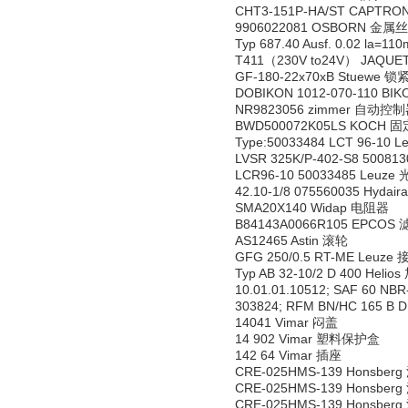
CHT3-151P-HA/ST CAPT
9906022081 OSBORN 金属
Typ 687.40 Ausf. 0.02 la=
T411（230V to24V） JAQU
GF-180-22x70xB Stuewe 锁
DOBIKON 1012-070-110 B
NR9823056 zimmer 自动控
BWD500072K05LS KOCH
Type:50033484 LCT 96-10
LVSR 325K/P-402-S8 5008
LCR96-10 50033485 Leuz
42.10-1/8 075560035 Hyda
SMA20X140 Widap 电阻器
B84143A0066R105 EPCOS
AS12465 Astin 滚轮
GFG 250/0.5 RT-ME Leuz
Typ AB 32-10/2 D 400 Heli
10.01.01.10512; SAF 60 NB
303824; RFM BN/HC 165 B D
14041 Vimar 闷盖
14 902 Vimar 塑料保护盒
142 64 Vimar 插座
CRE-025HMS-139 Honsbe
CRE-025HMS-139 Honsbe
CRE-025HMS-139 Honsbe