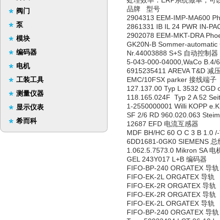
处理效率：ERP系统做单，可
品牌 型号
阀门
2904313 EEM-IMP-MA600 
泵
2861331 IB IL 24 PWR IN-
2902078 EEM-MKT-DRA Ph
模块
GK20N-B Sommer-automat
编码器
Nr.44003888 S+S 自动控制器
5-043-000-04000,WaCo B.
电机
6915235411 AREVA T&D 减
工装工具
EMC/10FSX parker 接线端子
127.137.00 Typ L 3532 CGD
测量仪器
118.165.024F Typ 2 A 52 S
1-2550000001 Willi KOPP 
显示仪表
SF 2/6 RD 960.020.063 Stei
希而科
12687 EFD 电流互感器
MDF BH/HC 60 O C 3 B 1.0 
6DD1681-0GK0 SIEMENS
1.062.5.7573.0 Mikron SA 电
GEL 243Y017 L+B 编码器
FIFO-BP-240 ORGATEX 导轨
FIFO-EK-2L ORGATEX 导轨
FIFO-EK-2R ORGATEX 导轨
FIFO-EK-2R ORGATEX 导轨
FIFO-EK-2L ORGATEX 导轨
FIFO-BP-240 ORGATEX 导轨