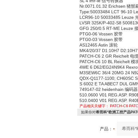
SL 4 imr-le 信号转换器
Nr.0071.01.32 Erichsen 猪鬃
Type:50033484 LCT 96-10
LCR96-10 50033485 Leuz
LVSR 325K/P-402-S8 5008
GFG 250/0.5 RT-ME Leuz
PTG0-06 Vossen 胶带
PTG0-03 Vossen 胶带
AS12465 Astin 滚轮
MK4/20/37 D1:10H7 D2:10
PATCH-C6 2 GR Reichelt 电
PATCH-C6 10 BL Reichelt 模
4WE 6 D62/EG24N9K4 Rex
M3SEW6C 36/4 20MG 24 N
QDX-Q1177-1100; CH60SC S
S 6002 E TA ABEC7 DUL G
749147-02 heidenhain 编码器
510.0600 V01 REG.ASP. R9
510.0400 V01 REG.ASP. R4
产品相关关键字：
PATCH-C6
PAT
如果你对
希而科*欧洲工控产品PATC
产品：