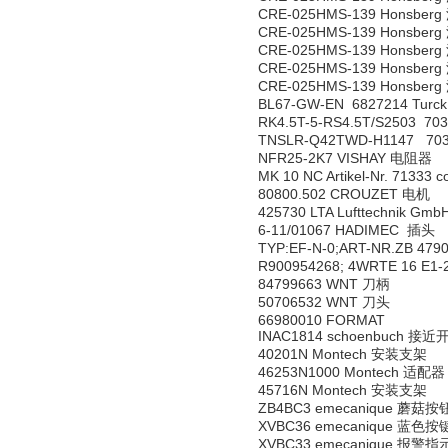
CRE-025HMS-139 Honsbe
CRE-025HMS-139 Honsbe
CRE-025HMS-139 Honsbe
CRE-025HMS-139 Honsbe
CRE-025HMS-139 Honsbe
BL67-GW-EN 6827214 Tur
RK4.5T-5-RS4.5T/S2503 70
TNSLR-Q42TWD-H1147 703
NFR25-2K7 VISHAY 电阻器
MK 10 NC Artikel-Nr. 71333 
80800.502 CROUZET 电机
425730 LTA Lufttechnik Gm
6-11/01067 HADIMEC 插头
TYP:EF-N-0;ART-NR.ZB 479
R900954268; 4WRTE 16 E1
84799663 WNT 刀柄
50706532 WNT 刀头
66980010 FORMAT
INAC1814 schoenbuch 接近
40201N Montech 安装支架
46253N1000 Montech 适配器
45716N Montech 安装支架
ZB4BC3 emecanique 蘑菇按
XVBC36 emecanique 蓝色按
XVBC33 emecanique 报警