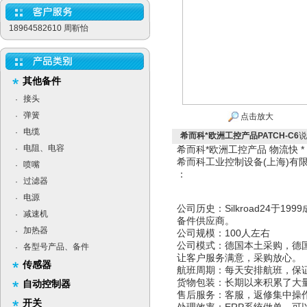
18964582610 周靳怡
其他备件
接头
·
弹簧
·
点击放大
电缆
·
希而科*欧洲工控产品PATCH-C6
说
电阻、电容
·
希而科*欧洲工控产品 物流快 
希而科工业控制设备(上海)
喷嘴
·
：
过滤器
·
电源
·
公司历史：Silkroad24于
减速机
·
备件供应商。
加热器
·
公司规模：100人左右
公司模式：德国本土采购，德
各型号产品、备件
·
让客户服务满意，采购放心。
传感器
航班周期：每天安排航班，保
货物包装：长期以来积累了大
自动控制器
售后服务：客服，返修集中操
开关