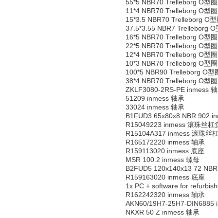
55*5 NBR70 Trelleborg O型圈
11*4 NBR70 Trelleborg O型圈
15*3.5 NBR70 Trelleborg O
37.5*3.55 NBR7 Trelleborg
16*5 NBR70 Trelleborg O型圈
22*5 NBR70 Trelleborg O型圈
12*4 NBR70 Trelleborg O型圈
10*3 NBR70 Trelleborg O型圈
100*5 NBR90 Trelleborg O型
38*4 NBR70 Trelleborg O型圈
ZKLF3080-2RS-PE inmess 
51209 inmess 轴承
33024 inmess 轴承
B1FUD3 65x80x8 NBR 902 
R15049223 inmess 滚珠丝
R15104A317 inmess 滚珠
R165172220 inmess 轴承
R159113020 inmess 底座
MSR 100.2 inmess 螺母
B2FUD5 120x140x13 72 NB
R159163020 inmess 底座
1x PC + software for refu
R162242320 inmess 轴承
AKN60/19H7-25H7-DIN6885
NKXR 50 Z inmess 轴承