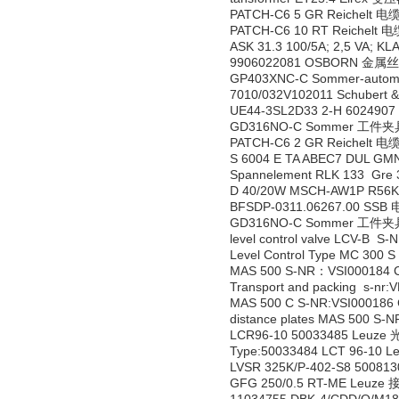
PATCH-C6 5 GR Reichelt 电
PATCH-C6 10 RT Reichelt 
ASK 31.3 100/5A; 2,5 VA;
9906022081 OSBORN 金属
GP403XNC-C Sommer-auto
7010/032V102011 Schubert 
UE44-3SL2D33 2-H 60249
GD316NO-C Sommer 工件夹
PATCH-C6 2 GR Reichelt 电
S 6004 E TA ABEC7 DUL G
Spannelement RLK 133 Gre
D 40/20W MSCH-AW1P R5
BFSDP-0311.06267.00 SSB
GD316NO-C Sommer 工件夹
level control valve LCV-B 
Level Control Type MC 300
MAS 500 S-NR：VSI000184 
Transport and packing s-n
MAS 500 C S-NR:VSI000186
distance plates MAS 500 S-
LCR96-10 50033485 Leuz
Type:50033484 LCT 96-10
LVSR 325K/P-402-S8 5008
GFG 250/0.5 RT-ME Leuz