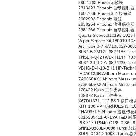
298 1363 Phoenix 模块
2313423 Phoenix 自动控制器
160 7035 Phoenix 连接前壁
2902992 Phoenix 电源
2838254 Phoenix 浪涌保护器
2981266 Phoenix 自动控制器
Quartz Sleeve,320193-1
Wiper Service Kit,1800
Arc Tube 3-7 kW,130027-
BL67-B-2M12 6827186 Tur
TNSLR-Q42TWD-H1147 703
BL67-2RFID-A 6827225 Tu
VBHG-D-4-10-BH1 HP-Tech
FDA612SR Ahlborn Mess- 
ZA9060AK1 Ahlborn Mess- 
ZA9060VK2 Ahlborn Mess-
128422 Kuka 工件夹具
129872 Kuka 工件夹具
X67DI1371. L12 B&R 接口模
KHT 130 PP HARHUES & T
FHAD36RS Ahlborn 温度传感
6915235411 AREVA T&D 减
PIS 3170 PN40 G1/8 0.36
SNNE-0800D-0008 Turck 
SDPL-0404D-1003. Turck 