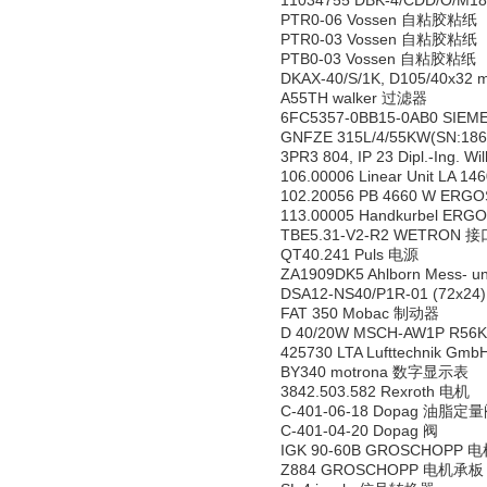
11034755 DBK-4/CDD/O/M
PTR0-06 Vossen 自粘胶粘纸
PTR0-03 Vossen 自粘胶粘纸
PTB0-03 Vossen 自粘胶粘纸
DKAX-40/S/1K, D105/40x3
A55TH walker 过滤器
6FC5357-0BB15-0AB0 S
GNFZE 315L/4/55KW(SN:1863
3PR3 804, IP 23 Dipl.-Ing.
106.00006 Linear Unit LA
102.20056 PB 4660 W ERG
113.00005 Handkurbel ER
TBE5.31-V2-R2 WETRON 
QT40.241 Puls 电源
ZA1909DK5 Ahlborn Mess- u
DSA12-NS40/P1R-01 (72x24
FAT 350 Mobac 制动器
D 40/20W MSCH-AW1P R5
425730 LTA Lufttechnik Gm
BY340 motrona 数字显示表
3842.503.582 Rexroth 电机
C-401-06-18 Dopag 油脂定
C-401-04-20 Dopag 阀
IGK 90-60B GROSCHOPP 
Z884 GROSCHOPP 电机承板