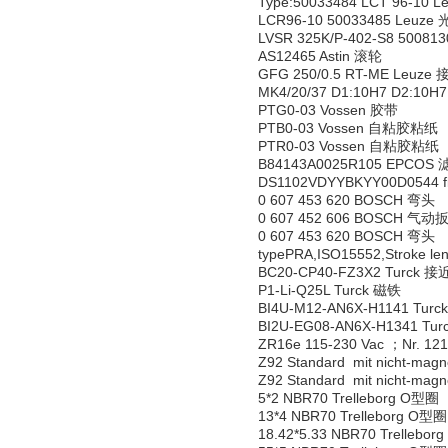
Type:50033484 LCT 96-10
LCR96-10 50033485 Leuz
LVSR 325K/P-402-S8 5008
AS12465 Astin 滚轮
GFG 250/0.5 RT-ME Leuz
MK4/20/37 D1:10H7 D2:10
PTG0-03 Vossen 胶带
PTB0-03 Vossen 自粘胶粘纸
PTR0-03 Vossen 自粘胶粘纸
B84143A0025R105 EPCOS
DS1102VDYYBKYY00D0544 
0 607 453 620 BOSCH 弯头
0 607 452 606 BOSCH 气动
0 607 453 620 BOSCH 弯头
typePRA,ISO15552,Stroke l
BC20-CP40-FZ3X2 Turck 
P1-Li-Q25L Turck 磁铁
BI4U-M12-AN6X-H1141 Tu
BI2U-EG08-AN6X-H1341 T
ZR16e 115-230 Vac ；Nr. 1
Z92 Standard mit nicht-mag
Z92 Standard mit nicht-mag
5*2 NBR70 Trelleborg O型圈
13*4 NBR70 Trelleborg O型圈
18.42*5.33 NBR70 Trellebo