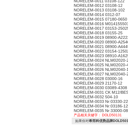
NORELEM-0011 03108-122
NORELEM-0012 03108-12
NORELEM-0013 03108-102
NORELEM-0014 0312-07
NORELEM-0015 07180-0650
NORELEM-0016 M01415550
NORELEM-0017 03153-2502
NORELEM-0018 03155-25
NORELEM-0019 08900-A222
NORELEM-0020 08900-A254
NORELEM-0021 08900-A444
NORELEM-0022 03154-1250
NORELEM-0023 08910-A162
NORELEM-0024 NLM02020-
NORELEM-0025 NLM02020-
NORELEM-0026 NLM02040-
NORELEM-0027 NLM02040-
NORELEM-0028 03000-16
NORELEM-0029 21170-12
NORELEM-0030 03089-4308
NORELEM-0031 CK M12/BEST
NORELEM-0032 504-10
NORELEM-0033 Nr:03330-2
NORELEM-0034 Nr:03186-1
NORELEM-0035 Nr:33000-08
产品相关关键字：
DOLD50131
如果你对
希而科优势品牌DOLD501