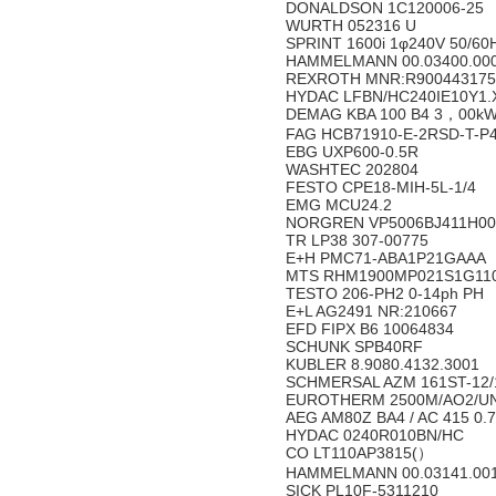
DONALDSON 1C120006-25
WURTH 052316 U
SPRINT 1600i 1φ240V 50/6
HAMMELMANN 00.03400.00
REXROTH MNR:R900443175
HYDAC LFBN/HC240IE10Y1.
DEMAG KBA 100 B4 3，00kW N
FAG HCB71910-E-2RSD-T-P
EBG UXP600-0.5R
WASHTEC 202804
FESTO CPE18-MIH-5L-1/4
EMG MCU24.2
NORGREN VP5006BJ411H00
TR LP38 307-00775
E+H PMC71-ABA1P21GAAA
MTS RHM1900MP021S1G11
TESTO 206-PH2 0-14ph PH
E+L AG2491 NR:210667
EFD FIPX B6 10064834
SCHUNK SPB40RF
KUBLER 8.9080.4132.3001
SCHMERSAL AZM 161ST-12/1
EUROTHERM 2500M/AO2/UN
AEG AM80Z BA4 / AC 415 0
HYDAC 0240R010BN/HC
CO LT110AP3815(）
HAMMELMANN 00.03141.00
SICK PL10F-5311210