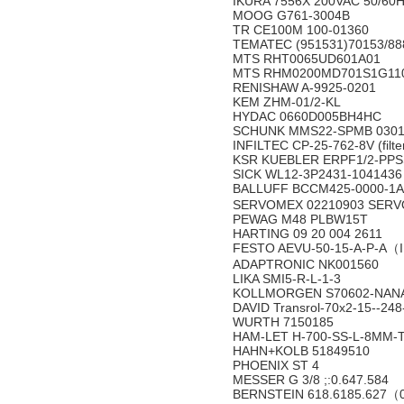
IKURA 7556X 200VAC 50/60
MOOG G761-3004B
TR CE100M 100-01360
TEMATEC (951531)70153/88
MTS RHT0065UD601A01
MTS RHM0200MD701S1G11
RENISHAW A-9925-0201
KEM ZHM-01/2-KL
HYDAC 0660D005BH4HC
SCHUNK MMS22-SPMB 0301
INFILTEC CP-25-762-8V (filte
KSR KUEBLER ERPF1/2-PPSS
SICK WL12-3P2431-1041436
BALLUFF BCCM425-0000-1A
SERVOMEX 02210903 SERV
PEWAG M48 PLBW15T
HARTING 09 20 004 2611
FESTO AEVU-50-15-A-P-A
ADAPTRONIC NK001560
LIKA SMI5-R-L-1-3
KOLLMORGEN S70602-NANA
DAVID Transrol-70x2-15--248
WURTH 7150185
HAM-LET H-700-SS-L-8MM-T
HAHN+KOLB 51849510
PHOENIX ST 4
MESSER G 3/8 ;:0.647.584
BERNSTEIN 618.6185.627（