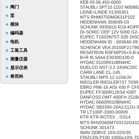
KEB 09.06.450-0000
阀门
STAUBLI SPT10.1103 N00882
LEINE+LINDE 01300301
泵
MTS RHM0750MD631P102
HEIDENHAIN 358699-03
模块
SCHUNK 9935815 R19-KOPF
DI-SORIC OEP 12V 5000 G2
编码器
EUPEC T1503N75T-S35 DIS
电机
HEIDENHAIN ID：683646-09
SCHENCK VEA 20100F21790
工装工具
RESATRON RSF58P26+3-B-
B+R 8LSA44.E3030D100-0
测量仪器
HYDAC 0110R010BN4HC
DUELCO NST-3.2 24VAC/DC
显示仪表
CARR LANE CL-145
希而科
STAUBLI MPX 12.1104/JV
RIEGLER RIEGLER737.703R1
EBRO PN6-16 AISI 430 F C
EUPEC FF300R12KS4 IGBT
DANFOSS OMT 400FH 151B4
HYDAC 0660R010BN4HC
HYDAC SB3300-20A1/112U-
TR LT100P-3300-00009
KTR KTR-ROTEX，GS14
MTS RHV0360MT031S2G41
SCHUNK 301473
IMAV DDBVZ-16S-03S/35
FRIZLEN P100 100Ω±10% 7