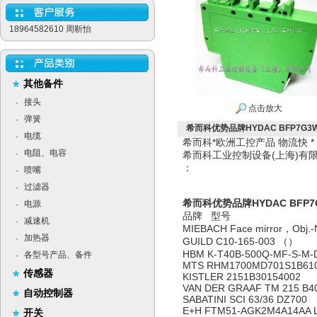
18964582610 周靳怡
其他备件
接头
·
点击放大
弹簧
·
希而科优势品牌HYDAC BFP7G3
电缆
·
希而科*欧洲工控产品 物流快 
电阻、电容
·
希而科工业控制设备(上海)
：
喷嘴
·
过滤器
·
希而科优势品牌HYDAC BFP7
电源
·
品牌 型号
减速机
·
MIEBACH Face mirror，Obj.-N
加热器
·
GUILD C10-165-003 （）
HBM K-T40B-500Q-MF-S-M-
各型号产品、备件
·
MTS RHM1700MD701S1B61
传感器
KISTLER 2151B30154002
VAN DER GRAAF TM 215 B40
自动控制器
SABATINI SCI 63/36 DZ700
E+H FTM51-AGK2M4A14AA L
开关