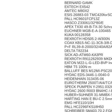
BERNARD GAMK
EXTECH EX542
AMTEC M80X2
ESIS 26883-03 TMC420forS
PALL HC9601FCP13Z
HASCO Z33061/32*80/E
APEX TX30 49-B-TX-30 Schr
EUCHNER MGB-E-A-100465
KUKA 00128358
REXROTH HDS05.2-W300N
COAX KB15-NC-11-3C8-3/8-
P+F RL39-8-2000/32/40A/82A
DELTA T82234
SICK AD-ATM60-KA3PR
REXROTH R911262939 MKD
EATON M22-L-G-LED-BVP Ind
HBM T5 100N·m
BALLUFF BES M12MI-PSC2
HYDAC EDS-3446-1-0040-0
HEIDENHAIN 313435-06
EUROTHERM 2500T/AI4/TC
SPECK PUMPEN Y-2951.032
HYDAC 2600 R003 BN4HC /-
HUBER+SUHNER 31-MMBX-S
HARTING HAN E BU-C 2.5m
EMG HFE110/10H
PALL HC2296FKS18H50
SCHREIBER SM403.70.2.FG