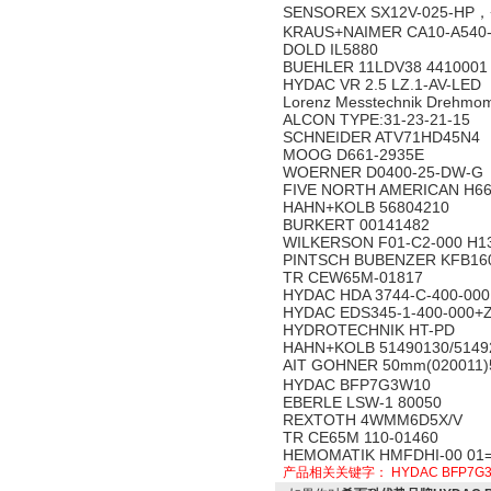
SENSOREX SX12V-025-HP，+
KRAUS+NAIMER CA10-A540
DOLD IL5880
BUEHLER 11LDV38 4410001
HYDAC VR 2.5 LZ.1-AV-LED
Lorenz Messtechnik Drehmo
ALCON TYPE:31-23-21-15
SCHNEIDER ATV71HD45N4
MOOG D661-2935E
WOERNER D0400-25-DW-G
FIVE NORTH AMERICAN H66
HAHN+KOLB 56804210
BURKERT 00141482
WILKERSON F01-C2-000 H1
PINTSCH BUBENZER KFB160
TR CEW65M-01817
HYDAC HDA 3744-C-400-000M
HYDAC EDS345-1-400-000+
HYDROTECHNIK HT-PD
HAHN+KOLB 51490130/51492
AIT GOHNER 50mm(020011)
HYDAC BFP7G3W10
EBERLE LSW-1 80050
REXTOTH 4WMM6D5X/V
TR CE65M 110-01460
HEMOMATIK HMFDHI-00 01=
产品相关关键字：
HYDAC BFP7G