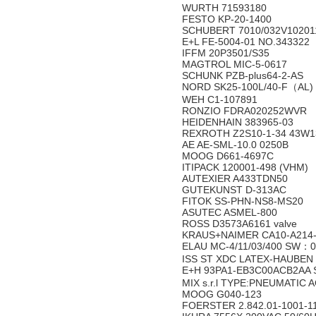
WURTH 71593180
FESTO KP-20-1400
SCHUBERT 7010/032V10201
E+L FE-5004-01 NO.343322
IFFM 20P3501/S35
MAGTROL MIC-5-0617
SCHUNK PZB-plus64-2-AS
NORD SK25-100L/40-F（AL) i
WEH C1-107891
RONZIO FDRA020252WVR
HEIDENHAIN 383965-03
REXROTH Z2S10-1-34 43W1
AE AE-SML-10.0 0250B
MOOG D661-4697C
ITIPACK 120001-498 (VHM)
AUTEXIER A433TDN50
GUTEKUNST D-313AC
FITOK SS-PHN-NS8-MS20
ASUTEC ASMEL-800
ROSS D3573A6161 valve
KRAUS+NAIMER CA10-A214-
ELAU MC-4/11/03/400 SW：
ISS ST XDC LATEX-HAUBEN
E+H 93PA1-EB3C00ACB2AA
MIX s.r.l TYPE:PNEUMATIC
MOOG G040-123
FOERSTER 2.842.01-1001-1