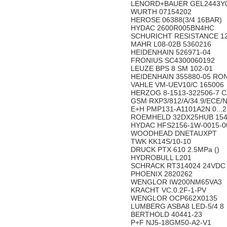
LENORD+BAUER GEL2443Y
WURTH 07154202
HEROSE 06388(3/4 16BAR)
HYDAC 2600R005BN4HC
SCHURICHT RESISTANCE 12
MAHR L08-02B 5360216
HEIDENHAIN 526971-04
FRONIUS SC4300060192
LEUZE BPS 8 SM 102-01
HEIDENHAIN 355880-05 RO
VAHLE VM-UEV10/C 165006
HERZOG 8-1513-322506-7 
GSM RXP3/812/A/34.9/ECE/
E+H PMP131-A1101A2N 0...2
ROEMHELD 32DX25HUB 154
HYDAC HFS2156-1W-0015-00
WOODHEAD DNETAUXPT
TWK KK14S/10-10
DRUCK PTX 610 2.5MPa ()
HYDROBULL L201
SCHRACK RT314024 24VDC
PHOENIX 2820262
WENGLOR IW200NM65VA3
KRACHT VC.0.2F-1-PV
WENGLOR OCP662X0135
LUMBERG ASBA8 LED-5/4 8
BERTHOLD 40441-23
P+F NJ5-18GM50-A2-V1