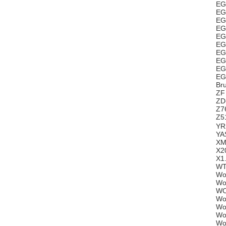
EG
EG
EG
EG
EG
EG
EG
EG
EG
EG
Br
ZF
ZD
Z7
Z5
YR
YA
XM
X2
X1
WT
Wo
Wo
WO
Wo
Wo
Wo
Wo