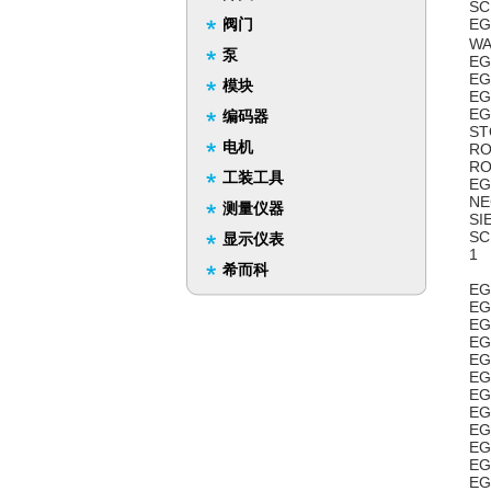
SC
阀门
EG
WA
泵
EG
EG
模块
EG
EG
编码器
ST
电机
RO
RO
工装工具
EG
NE
测量仪器
SI
SC
显示仪表
1
希而科
EG
EG
EG
EG
EG
EG
EG
EG
EG
EG
EG
EG