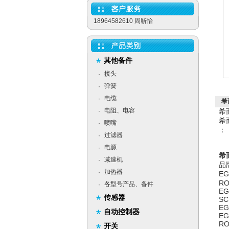
18964582610 周靳怡
其他备件
接头
·
弹簧
·
电缆
·
希
电阻、电容
·
希
希
喷嘴
·
：
过滤器
·
电源
·
希
减速机
·
品
加热器
·
EG
RO
各型号产品、备件
·
EG
传感器
SC
EG
自动控制器
EG
RO
开关