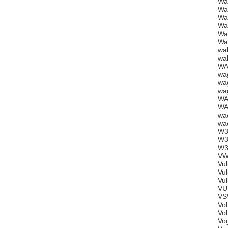
Wa
Wa
Wa
Wa
Wa
Wa
wa
wa
WA
wa
wa
wa
WA
WA
wa
wa
W3
W3
W3
VW
Vu
Vu
Vu
VU
VS
Vo
Vo
Vo