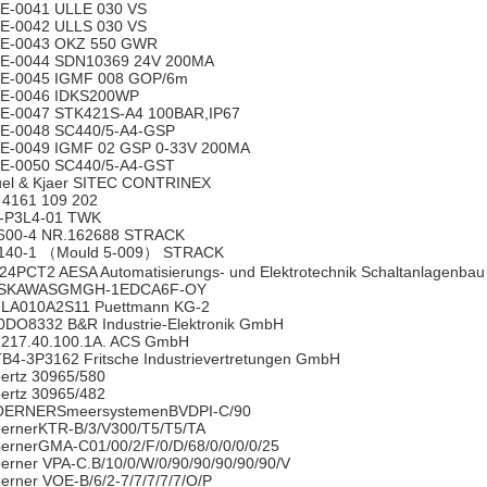
E-0041 ULLE 030 VS
E-0042 ULLS 030 VS
E-0043 OKZ 550 GWR
E-0044 SDN10369 24V 200MA
E-0045 IGMF 008 GOP/6m
E-0046 IDKS200WP
E-0047 STK421S-A4 100BAR,IP67
E-0048 SC440/5-A4-GSP
E-0049 IGMF 02 GSP 0-33V 200MA
E-0050 SC440/5-A4-GST
uel & Kjaer SITEC CONTRINEX
 4161 109 202
-P3L4-01 TWK
600-4 NR.162688 STRACK
140-1 （Mould 5-009） STRACK
24PCT2 AESA Automatisierungs- und Elektrotechnik Schaltanlagenba
SKAWASGMGH-1EDCA6F-OY
LA010A2S11 Puettmann KG-2
0DO8332 B&R Industrie-Elektronik GmbH
.217.40.100.1A. ACS GmbH
B4-3P3162 Fritsche Industrievertretungen GmbH
ertz 30965/580
ertz 30965/482
ERNERSmeersystemenBVDPI-C/90
ernerKTR-B/3/V300/T5/T5/TA
ernerGMA-C01/00/2/F/0/D/68/0/0/0/0/25
erner VPA-C.B/10/0/W/0/90/90/90/90/90/V
erner VOE-B/6/2-7/7/7/7/7/O/P