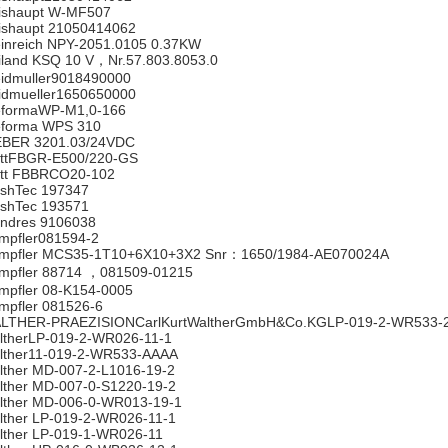
ishaupt W-MF507
ishaupt 21050414062
inreich NPY-2051.0105 0.37KW
iland KSQ 10 V，Nr.57.803.8053.0
idmuller9018490000
idmueller1650650000
formaWP-M1,0-166
forma WPS 310
BER 3201.03/24VDC
ttFBGR-E500/220-GS
tt FBBRCO20-102
shTec 197347
shTec 193571
ndres 9106038
mpfler081594-2
mpfler MCS35-1T10+6X10+3X2 Snr：1650/1984-AE070024A
mpfler 88714 ，081509-01215
mpfler 08-K154-0005
mpfler 081526-6
LTHER-PRAEZISIONCarlKurtWaltherGmbH&Co.KGLP-019-2-WR533-
ltherLP-019-2-WR026-11-1
lther11-019-2-WR533-AAAA
lther MD-007-2-L1016-19-2
lther MD-007-0-S1220-19-2
lther MD-006-0-WR013-19-1
lther LP-019-2-WR026-11-1
lther LP-019-1-WR026-11