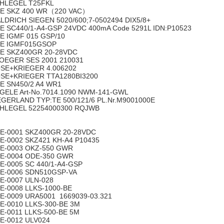
HLEGEL T25FKL
E SKZ 400 WR（220 VAC）
LDRICH SIEGEN 5020/600;7-0502494 DIX5/8+
E SC440/1-A4-GSP 24VDC 400mA Code 5291L IDN:P10523
E IGMF 015 GSP/10
E IGMF015GSOP
E SKZ400GR 20-28VDC
OEGER SES 2001 210031
SE+KRIEGER 4.006202
SE+KRIEGER TTA1280BI3200
E SN450/2 A4 WR1
GELE Art-No.7014.1090 NWM-141-GWL
EGERLAND TYP:TE 500/121/6 PL.Nr.M9001000E
HLEGEL 52254000300 RQJWB
E-0001 SKZ400GR 20-28VDC
E-0002 SKZ421 KH-A4 P10435
E-0003 OKZ-550 GWR
E-0004 ODE-350 GWR
E-0005 SC 440/1-A4-GSP
E-0006 SDN510GSP-VA
E-0007 ULN-028
E-0008 LLKS-1000-BE
E-0009 URA5001 1669039-03.321
E-0010 LLKS-300-BE 3M
E-0011 LLKS-500-BE 5M
E-0012 ULV024