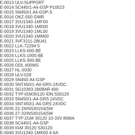
E-0013 ULV-SUPPORT
E-0014 SC440/1-A4-GSP P10523
E-0015 SN450/1 A4-GSP-S
E-0016 OKZ-550 GWR
E-0017 3VU1340-1MF00
E-0018 3VU1340-1ME00
E-0019 3VU1340-1ML00
E-0020 3VU1340-1MM00
E-0021 3VF3211-2BU41
E-0022 LLK-72294 5
E-0023 LLKS-500-BE
E-0024 LLKS-1000-BE
E-0025 LLKS-300-BE
E-0026 ODL 400WS
E-0027 HL-5030
E-0028 ULV-028
E-0029 SN450-A4-GSP
E-0030 SNT450/1-A4-GRS 24VDC
E-0031 SG10383 280BAR 400
E-0032 TYP:IGM30120 IDN:S30120
E-0033 SN450/1-A4-GRS 24VDC
E-0034 SNT450/1-A4-GRS 24VDC
E-0035 22-26INS30154(5M
E-0036 27-32INS30154(5M
E-0037 TYP:2GM 30120 10-33V 80MA
E-0038 SC440/1-A4-GSP
E-0039 IGM 30120 S30120
E-0040 3VU1340-1MK00 4-6A