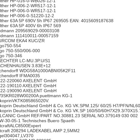
lther HP-016-0-WB026-12-1
lther HP-006-2-WR517-12-1
lther HP-006-0-WR517-12-1
lther HP-006-0-S1220-12-2
lther 63A 5P 690V 5h IP67 269505 EAN: 4015609187638
lther 63A 5P 400V 6h IP67 569
ldmann 209569029-00003108
ldmann 111410011-00057159
IRCOM EKA4 KUC/ZR
go750-554
go 750-550/006-000
go 750-346
ECHTER LC-MU.3P.U/S1
CHENHAUSEN 3.83E+12
chendorff WDG58A1000ABNI05K2F11
chendorff IFMA0035
22-220060 AXELENT GmbH
22-190110 AXELENT GmbH
22-190090 AXELENT GmbH
3SKR028W00200A puettmann KG-1
lkoprinVKTK085865020V.
lkoprin Deutschland GmbH & Co. KG VK.SPM.125/ 60/25 H7/PFN/NL6
lkoprin Deutschland GmbH & Co. KG VK.SP 160/50/60H7X29.3/70X15.
LCANIC GmbH REF/PART NO.30881.23 SERIAL NO.379149 030 002
W-30-05-1 Technisches Buero Spaeth
ltcraftALC8500Expert
ltcraft 208294 LADEKABEL AMP 2,5MM2
gel304047,LV370