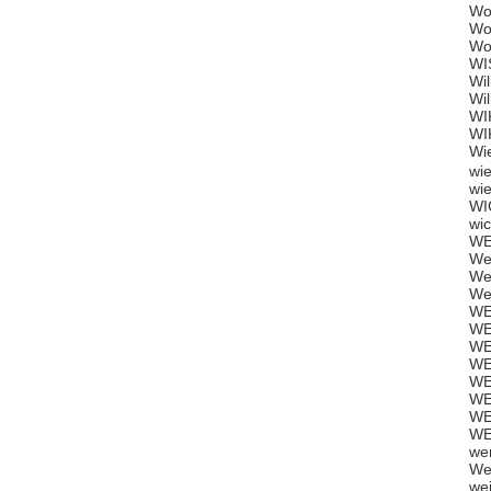
Wo
Wo
Wo
WI
Wi
Wi
WI
WI
Wi
wi
wi
WI
wi
WE
We
We
We
WE
WE
WE
WE
WE
WE
WE
WE
we
We
we