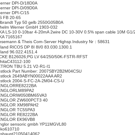
erner DPI-D/18D0A
erner DPI-D/09D0A
erner DPI-C/15
S FB 20-65
llbrandt Typ 50 gelb 2550G05B0A
lhelm Werner GmbH 1903-032
KA LS-10 0-10bar 4-20mA 2wire DC 10-30V 0.5% span cable 10M G1/
KA 7165167
esemann & Theis Com-Server Highsp.Industry Nr：58631
eland RICOS DP 8I 8I/0 83.030.1300.1
eland 96.022.4151.4
CKE B126026;PG LV 64/250/50K-FSTR-RFST
chitaC43112-100
TRON TBU 5.21 V2-R1-I1
stlock Part Number: 2007SBY2B2M04CSU
stlock 2649ABYN00022AAA AR2
stlock 2004-S-FC-2A-2M04-CS-U
NGLORRE8222BA
NGLORLM89PA2
NGLORIW050BM65VA3
NGLOR ZW600PCT3 40
NGLOR XM98PAH2
NGLOR TC55PA3
NGLOR RE8222BA
NGLOR EK96VB8
nglor sensoric gmbh YP11MGVL80
ko610710
ishaupt21050414062