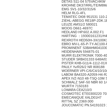
DETAS S11-04 575VAC/4KW
KROHNE DK37/RRL/TE/M8M/
EMG SV1-10/32/315/6
HELM RLG-4FL
TEMATEC DI08 951531 110-
ZIEHL-ABEGG RE18P-2DK.1
LEUZE AMS1/2 580021
MOOG D661-4697C
HEDLAND HP.602.A.002.F1
HARTING ：19300161231/H
REXROTH HED50H-3X/100K
EBRO MV-L-65-P-TY-AC100
PROMINENT S3BAHM04103
HEIDENHAIN 594875-01
MURR ELEKTRONIK 7000-40
STUDER SRB431333 648A/0
PISTER KHB-G11/4-1112-01
PAULY Yv/R26/2 NR 808188
WOERNER VPI-C/6/C4/10/1
LABOM BA4320-A2059-H4-R
APEX IVZ-N10 48-TSQ-10M 
SCHMALZ SAF-50 NBR 60 1/4
WURTH 7150183
LOWARA CEA210/3
COSMOTEC ETE0300220 703
EMECANIQUE XALD01H7
RITTAL SZ 2369.000
JOUCOMATIC PN.54191023