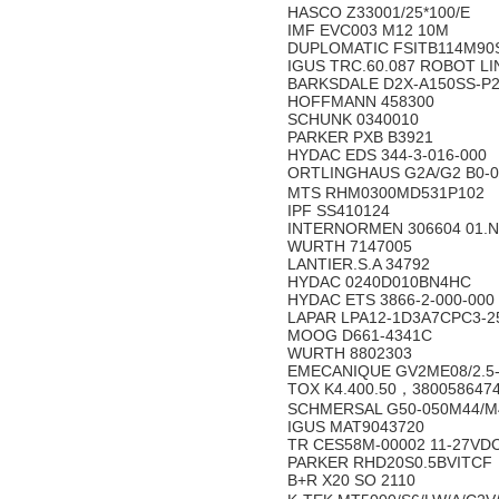
HASCO Z33001/25*100/E
IMF EVC003 M12 10M
DUPLOMATIC FSITB114M90
IGUS TRC.60.087 ROBOT LI
BARKSDALE D2X-A150SS-P
HOFFMANN 458300
SCHUNK 0340010
PARKER PXB B3921
HYDAC EDS 344-3-016-000
ORTLINGHAUS G2A/G2 B0-0
MTS RHM0300MD531P102
IPF SS410124
INTERNORMEN 306604 01.NR
WURTH 7147005
LANTIER.S.A 34792
HYDAC 0240D010BN4HC
HYDAC ETS 3866-2-000-00
LAPAR LPA12-1D3A7CPC3-2
MOOG D661-4341C
WURTH 8802303
EMECANIQUE GV2ME08/2.5
TOX K4.400.50，380058647
SCHMERSAL G50-050M44/M4
IGUS MAT9043720
TR CES58M-00002 11-27VD
PARKER RHD20S0.5BVITCF
B+R X20 SO 2110