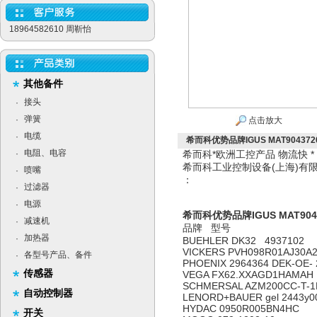
18964582610 周靳怡
其他备件
接头
·
弹簧
·
点击放大
电缆
·
希而科优势品牌IGUS MAT904372
电阻、电容
·
希而科*欧洲工控产品 物流快 
希而科工业控制设备(上海)
喷嘴
·
：
过滤器
·
电源
·
希而科优势品牌IGUS MAT904
减速机
·
品牌 型号
加热器
·
BUEHLER DK32 4937102
VICKERS PVH098R01AJ30A2
各型号产品、备件
·
PHOENIX 2964364 DEK-OE-
传感器
VEGA FX62.XXAGD1HAMAH
SCHMERSAL AZM200CC-T-
自动控制器
LENORD+BAUER gel 2443y
HYDAC 0950R005BN4HC
开关