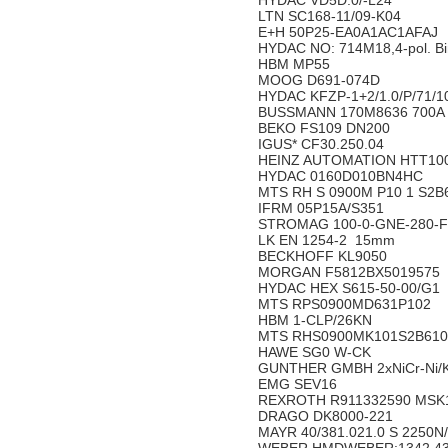
HYDAC VD5D.0/-L24
LTN SC168-11/09-K04
E+H 50P25-EA0A1AC1AFAJ
HYDAC NO: 714M18,4-pol. B
HBM MP55
MOOG D691-074D
HYDAC KFZP-1+2/1.0/P/71/
BUSSMANN 170M8636 700
BEKO FS109 DN200
IGUS* CF30.250.04
HEINZ AUTOMATION HTT100
HYDAC 0160D010BN4HC
MTS RH S 0900M P10 1 S2B
IFRM 05P15A/S351
STROMAG 100-0-GNE-280-F
LK EN 1254-2 15mm
BECKHOFF KL9050
MORGAN F5812BX5019575
HYDAC HEX S615-50-00/G1
MTS RPS0900MD631P102
HBM 1-CLP/26KN
MTS RHS0900MK101S2B61
HAWE SG0 W-CK
GUNTHER GMBH 2xNiCr-Ni/
EMG SEV16
REXROTH R911332590 MSK
DRAGO DK8000-221
MAYR 40/381.021.0 S 2250