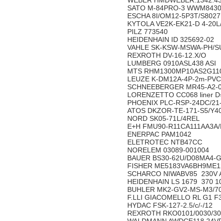
WEBER HMDWEBER:1342.4
SATO M-84PRO-3 WWM843
ESCHA 8I/OM12-5P3T/S802
KYTOLA VE2K-EK21-D 4-20L
PILZ 773540
HEIDENHAIN ID 325692-02
VAHLE SK-KSW-MSWA-PH/S
REXROTH DV-16-12.X/O
LUMBERG 0910ASL438 ASI
MTS RHM1300MP10AS2G11
LEUZE K-DM12A-4P-2m-PV
SCHNEEBERGER MR45-A2-08
LORENZETTO CC068 liner D
PHOENIX PLC-RSP-24DC/21
ATOS DKZOR-TE-171-S5/Y4
NORD SK05-71L/4REL
E+H FMU90-R11CA111AA3A
ENERPAC PAM1042
ELETROTEC NTB47CC
NORELEM 03089-001004
BAUER BS30-62U/D08MA4-
FISHER ME5183VA6BH9ME
SCHARCO NIWABV85 230V
HEIDENHAIN LS 1679 370 10
BUHLER MK2-GV2-MS-M3/7
F.LLI GIACOMELLO RL G1 F
HYDAC FSK-127-2.5/c/-/12
REXROTH RKO0101/0030/308