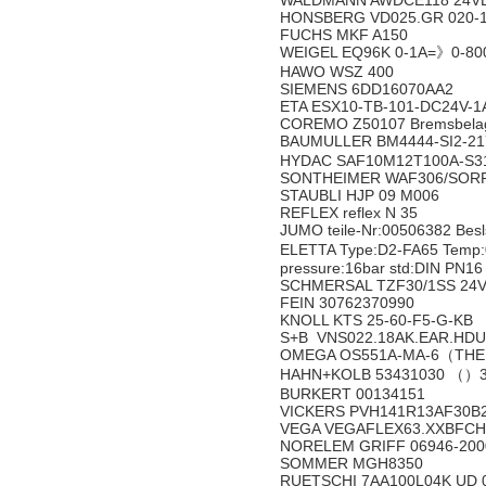
WALDMANN AWDCE118 24VD
HONSBERG VD025.GR 020-
FUCHS MKF A150
WEIGEL EQ96K 0-1A=》0-8
HAWO WSZ 400
SIEMENS 6DD16070AA2
ETA ESX10-TB-101-DC24V-
COREMO Z50107 Bremsbel
BAUMULLER BM4444-SI2-21
HYDAC SAF10M12T100A-S3
SONTHEIMER WAF306/SORR4
STAUBLI HJP 09 M006
REFLEX reflex N 35
JUMO teile-Nr:00506382 Besl
ELETTA Type:D2-FA65 Temp:0
pressure:16bar std:DIN PN16 
SCHMERSAL TZF30/1SS 24
FEIN 30762370990
KNOLL KTS 25-60-F5-G-KB
S+B VNS022.18AK.EAR.HDU
OMEGA OS551A-MA-6（THE
HAHN+KOLB 53431030 （）
BURKERT 00134151
VICKERS PVH141R13AF30B
VEGA VEGAFLEX63.XXBFC
NORELEM GRIFF 06946-20
SOMMER MGH8350
RUETSCHI 7AA100L04K UD 0