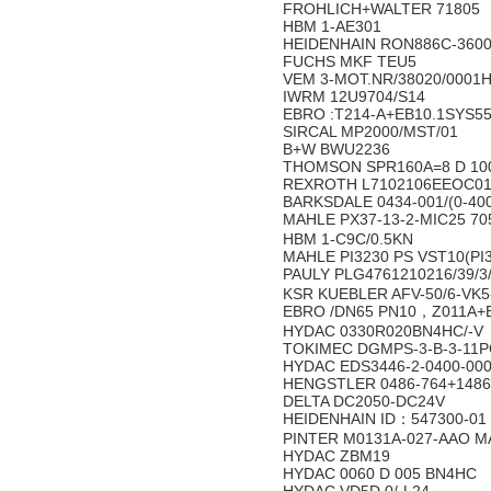
FROHLICH+WALTER 71805
HBM 1-AE301
HEIDENHAIN RON886C-3600
FUCHS MKF TEU5
VEM 3-MOT.NR/38020/0001
IWRM 12U9704/S14
EBRO :T214-A+EB10.1SYS5
SIRCAL MP2000/MST/01
B+W BWU2236
THOMSON SPR160A=8 D 10
REXROTH L7102106EEOC01
BARKSDALE 0434-001/(0-400
MAHLE PX37-13-2-MIC25 70
HBM 1-C9C/0.5KN
MAHLE PI3230 PS VST10(PI
PAULY PLG4761210216/39/3/
KSR KUEBLER AFV-50/6-VK
EBRO /DN65 PN10，Z011A+
HYDAC 0330R020BN4HC/-V
TOKIMEC DGMPS-3-B-3-11
HYDAC EDS3446-2-0400-00
HENGSTLER 0486-764+1486
DELTA DC2050-DC24V
HEIDENHAIN ID：547300-01
PINTER M0131A-027-AAO M
HYDAC ZBM19
HYDAC 0060 D 005 BN4HC