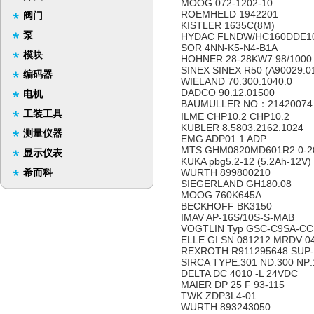
MOOG 072-1202-10
ROEMHELD 1942201
阀门
KISTLER 1635C(8M)
泵
HYDAC FLNDW/HC160DDE1
SOR 4NN-K5-N4-B1A
模块
HOHNER 28-28KW7.98/1000
SINEX SINEX R50 (A90029.0
编码器
WIELAND 70.300.1040.0
DADCO 90.12.01500
电机
BAUMULLER NO：2142007
工装工具
ILME CHP10.2 CHP10.2
KUBLER 8.5803.2162.1024
测量仪器
EMG ADP01.1 ADP
MTS GHM0820MD601R2 0-
显示仪表
KUKA pbg5.2-12 (5.2Ah-12V)
希而科
WURTH 899800210
SIEGERLAND GH180.08
MOOG 760K645A
BECKHOFF BK3150
IMAV AP-16S/10S-S-MAB
VOGTLIN Typ GSC-C9SA-CC
ELLE.GI SN.081212 MRDV 0
REXROTH R911295648 SUP
SIRCA TYPE:301 ND:300 NP
DELTA DC 4010 -L 24VDC
MAIER DP 25 F 93-115
TWK ZDP3L4-01
WURTH 893243050