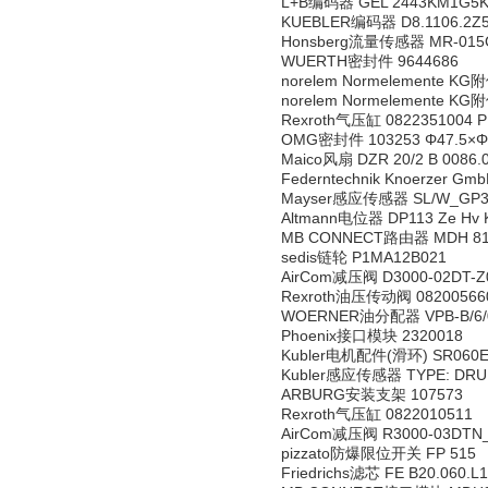
L+B编码器 GEL 2443KM1G5K
KUEBLER编码器 D8.1106.2Z5
Honsberg流量传感器 MR-015
WUERTH密封件 9644686
norelem Normelemente KG附
norelem Normelemente KG附
Rexroth气压缸 0822351004 PR
OMG密封件 103253 Φ47.5×Φ
Maico风扇 DZR 20/2 B 0086.
Federntechnik Knoerzer GmbH
Mayser感应传感器 SL/W_GP39
Altmann电位器 DP113 Ze Hv 
MB CONNECT路由器 MDH 8
sedis链轮 P1MA12B021
AirCom减压阀 D3000-02DT-Z
Rexroth油压传动阀 08200566
WOERNER油分配器 VPB-B/6/0/0
Phoenix接口模块 2320018
Kubler电机配件(滑环) SR060E-2
Kubler感应传感器 TYPE: DRU 
ARBURG安装支架 107573
Rexroth气压缸 0822010511
AirCom减压阀 R3000-03DTN
pizzato防爆限位开关 FP 515
Friedrichs滤芯 FE B20.060.L1