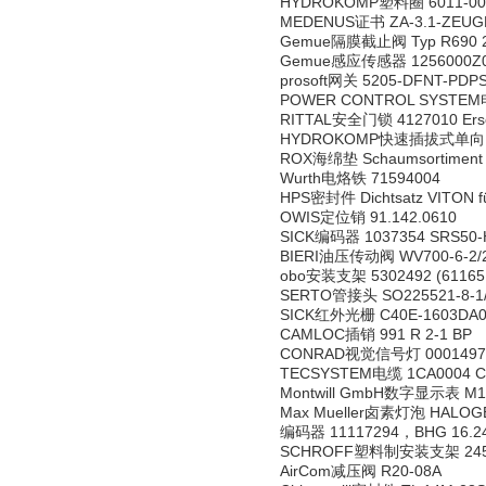
HYDROKOMP塑料圈 6011-00
MEDENUS证书 ZA-3.1-ZEUG
Gemue隔膜截止阀 Typ R690 20 
Gemue感应传感器 1256000Z0
prosoft网关 5205-DFNT-PDP
POWER CONTROL SYSTEM
RITTAL安全门锁 4127010 Ersetz
HYDROKOMP快速插拔式单向阀 11
ROX海绵垫 Schaumsortiment h
Wurth电烙铁 71594004
HPS密封件 Dichtsatz VITON für
OWIS定位销 91.142.0610
SICK编码器 1037354 SRS50-
BIERI油压传动阀 WV700-6-2/2
obo安装支架 5302492 (61165
SERTO管接头 SO225521-8-1/
SICK红外光栅 C40E-1603DA0
CAMLOC插销 991 R 2-1 BP
CONRAD视觉信号灯 000149749
TECSYSTEM电缆 1CA0004 CT
Montwill GmbH数字显示表 M1-
Max Mueller卤素灯泡 HALOG
编码器 11117294，BHG 16.24
SCHROFF塑料制安装支架 245
AirCom减压阀 R20-08A