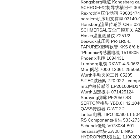
Kongsberg电缆 Kongsberg cab
SCHROFF铝制导线槽附件 308
Rexroth油压传动阀 R900347495
norelem机床用支撑脚 03140-
Honsberg流量传感器 CRE-025HMS
SCHMERSAL安全门锁开关 AZM 17
Hasco温度测量仪 Z251/2
Beswick减压阀 PR-1R5-L
PAPUREX塑料软管 KKS 8*6 b
"Phoenix传感器电缆 1518805 
Phoenix电缆 1694431
Lumberg电缆 RKWT 4-3-06/2
Murr阀芯 7000-12361-25505
Wurth手动夹紧工具 05295
SITEC减压阀 720.022 compress
mts位移传感器 EP20100MD34
Wurth固定扳手 071425124
Spraying喷嘴 PF2050-SS
SERTO管接头 YBD.0H42.104
QASS传感器 C-WT2.2
lantier电机 TIPO 80/80 LT-50
RS Components插头 533-273
Schenck链轮 V078084.B01
leesasse挡块 ZA 08 LINKS
HYDROPNEU液压缸 11002096 5