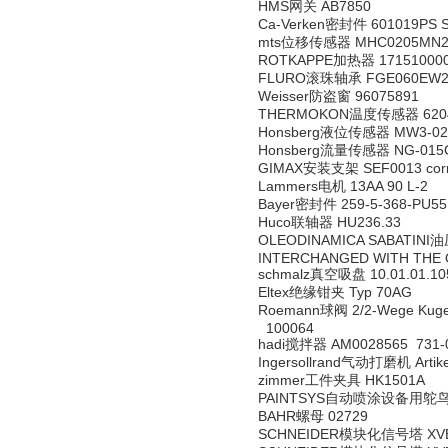
HMS网关 AB7850
Ca-Verken密封件 601019PS Sea
mts位移传感器 MHC0205MN2
ROTKAPPE加热器 17151000
FLURO滚珠轴承 FGE060EW2RS F
Weisser防盗窗 96075891
THERMOKON温度传感器 620
Honsberg液位传感器 MW3-0
Honsberg流量传感器 NG-015
GIMAX安装支架 SEF0013 corre
Lammers电机 13AA 90 L-2
Bayer密封件 259-5-368-PU55
Huco联轴器 HU236.33
OLEODINAMICA SABATINI油压
INTERCHANGED WITH THE 
schmalz真空吸盘 10.01.01.105
Eltex绝缘钳夹 Typ 70AG
Roemann球阀 2/2-Wege Kugelh
100064
hadi搅拌器 AM0028565 731-
Ingersollrand气动打磨机 Artikel
zimmer工件夹具 HK1501A
PAINTSYS自动喷涂设备用鸵鸟
BAHR螺母 02729
SCHNEIDER模块化信号塔 XVB