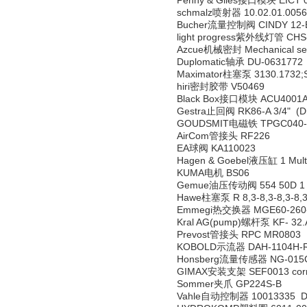
Penny & Giles接口模块 EICT 
schmalz喷射器 10.02.01.005
Bucher流量控制阀 CINDY 12-B
light progress紫外线灯管 CH
Azcue机械密封 Mechanical seal
Duplomatic轴承 DU-0631772
Maximator柱塞泵 3130.1732;
hiri密封胶带 V50469
Black Box接口模块 ACU4001
Gestra止回阀 RK86-A 3/4" (D
GOUDSMIT电磁铁 TPGC040-
AirCom管接头 RF226
EA球阀 KA110023
Hagen & Goebel液压缸 1 Multiz
KUMA电机 BS06
Gemue油压传动阀 554 50D 1 9
Hawe柱塞泵 R 8,3-8,3-8,3-8,
Emmegi热交换器 MGE60-260
Kral AG(pump)螺杆泵 KF- 32.
Prevost管接头 RPC MR0803
KOBOLD示流器 DAH-1104H-
Honsberg流量传感器 NG-015
GIMAX安装支架 SEF0013 corre
Sommer夹爪 GP224S-B
Vahle自动控制器 10013335 DC