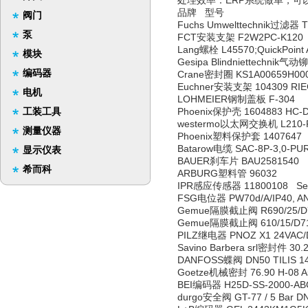
处理效率：ERP系统做单，可
品牌 型号
阀门
Fuchs Umwelttechnik过滤器 
泵
FCT安装支架 F2W2PC-K120
Lang螺栓 L45570;QuickPoint 
模块
Gesipa Blindniettechnik气动
编码器
Crane密封圈 KS1A00659H00
Euchner安装支架 104309 RIE
电机
LOHMEIER钢制盖板 F-304
工装工具
Phoenix保护壳 1604883 HC-
westermo以太网交换机 L210-F2
测量仪器
Phoenix塑料保护套 1407647
Batarow电缆 SAC-8P-3,0-PU
显示仪表
BAUER刹车片 BAU2581540
希而科
ARBURG塑料管 96032
IPR感应传感器 11800108 Sensor
FSG电位器 PW70d/A/IP40, AN
Gemue隔膜截止阀 R690/25/D7-
Gemue隔膜截止阀 610/15/D71
PILZ继电器 PNOZ X1 24VAC/D
Savino Barbera srl密封件 30
DANFOSS蝶阀 DN50 TILIS 1
Goetze机械密封 76.90 H-08 A
BEI编码器 H25D-SS-2000-ABC
durgo安全阀 GT-77 / 5 Bar D