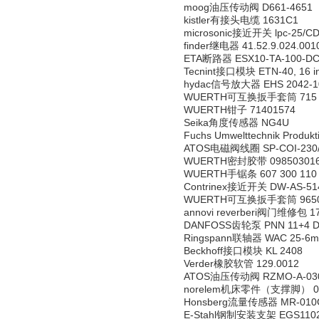
moog油压传动阀 D661-4651
kistler有接头电缆 1631C1
microsonic接近开关 lpc-25/C
finder继电器 41.52.9.024.001
ETA断路器 ESX10-TA-100-DC
Tecnint接口模块 ETN-40, 16 inp
hydac信号放大器 EHS 2042-1
WUERTH可互换扳手套筒 715 1
WUERTH钳子 71401574
Seika角度传感器 NG4U
Fuchs Umwelttechnik Produ
ATOS电磁阀线圈 SP-COI-230/5
WUERTH密封胶带 09850301
WUERTH手锯条 607 300 110
Contrinex接近开关 DW-AS-51
WUERTH可互换扳手套筒 9650
annovi reverberi阀门维修包 170
DANFOSS齿轮泵 PNN 11+4 D
Ringspann联轴器 WAC 25-6
Beckhoff接口模块 KL 2408
Verder橡胶软管 129.0012
ATOS油压传动阀 RZMO-A-030
norelem机床零件（支撑脚） 02
Honsberg流量传感器 MR-010
E-Stahl钢制安装支架 EGS110