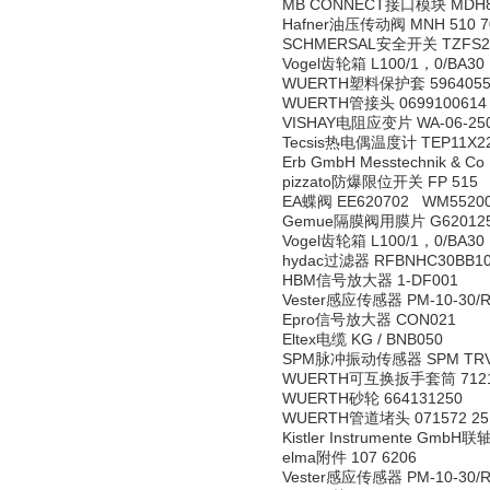
MB CONNECT接口模块 MDH8
Hafner油压传动阀 MNH 510 701 
SCHMERSAL安全开关 TZFS2
Vogel齿轮箱 L100/1，0/BA30
WUERTH塑料保护套 5964055
WUERTH管接头 0699100614
VISHAY电阻应变片 WA-06-25
Tecsis热电偶温度计 TEP11X22
Erb GmbH Messtechnik & C
pizzato防爆限位开关 FP 515
EA蝶阀 EE620702 WM5520
Gemue隔膜阀用膜片 G62012
Vogel齿轮箱 L100/1，0/BA30
hydac过滤器 RFBNHC30BB10
HBM信号放大器 1-DF001
Vester感应传感器 PM-10-30/R
Epro信号放大器 CON021
Eltex电缆 KG / BNB050
SPM脉冲振动传感器 SPM TRV
WUERTH可互换扳手套筒 7121
WUERTH砂轮 664131250
WUERTH管道堵头 071572 25
Kistler Instrumente GmbH
elma附件 107 6206
Vester感应传感器 PM-10-30/R