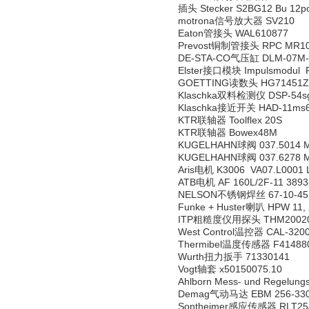
插头 Stecker S2BG12 Bu 12p
motrona信号放大器 SV210
Eaton管接头 WAL610877
Prevost铜制管接头 RPC MR1
DE-STA-CO气压缸 DLM-07M-2
Elster接口模块 Impulsmodul 
GOETTING读数头 HG71451Z
Klaschka双料检测仪 DSP-54sg-
Klaschka接近开关 HAD-11ms60
KTR联轴器 Toolflex 20S
KTR联轴器 Bowex48M
KUGELHAHN球阀 037.5014 ML
KUGELHAHN球阀 037.6278 M
Aris电机 K3006 VA07.L0001 Li
ATB电机 AF 160L/2F-11 3893
NELSON不锈钢焊丝 67-10-45
Funke + Huster喇叭 HPW 11,
ITP粗糙度仪用探头 THM20020
West Control温控器 CAL-3200
Thermibel温度传感器 F414880
Wurth扭力扳手 71330141
Vogt轴套 x50150075.10
Ahlborn Mess- und Regel
Demag气动马达 EBM 256-330
Sontheimer感应传感器 RLT25/3