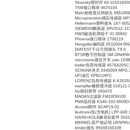
Stransky密封件 Kit 10101600
TKM接口模块 4675104
Mahr粗糙度仪用探头 6851856 M
Microprecision感应传感器 MP32
Hellermann塑料接头 167-005
SIEMENS断路器 3RV2011-1C
HWS输送机用辊子 01.90842
Phoenix接口模块 2708119
Hengstler编码器 0532004;RI5
DIATEST千分尺用测头 T9.0
BTSR数字控制器 SM-DIN/RW
microsonic接近开关 zws-15/B
kistler负荷传感器 4576A20SC
SCHUNK夹爪 0340009 MPG 
UFI滤芯 EPB21NFC
LORENZ负荷传感器 K-K2625/
wampfler橡胶缓冲器 018121-0
hiri密封胶带 V50470
MADAS过滤器 FM10DN100
PMA温控器 KS40-102-0009D-
Acceed附件 ACAP19-01
levitronix泵(含电机) LPP-600.
HAHN+KOLB麻花钻套件 5501
MERKEL原产地证明 URSPRUNGS
binder插头 99348160108