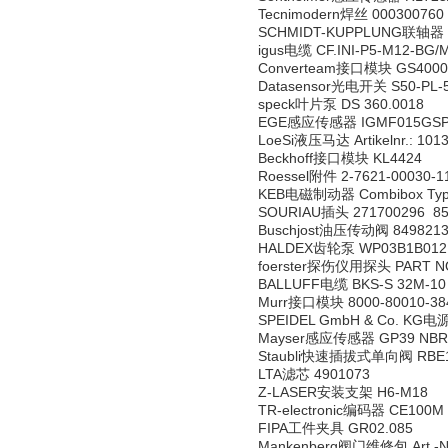
Tecnimodern焊丝 000300760
SCHMIDT-KUPPLUNG联轴器 P 
igus电缆 CF.INI-P5-M12-BG/
Converteam接口模块 GS400004
Datasensor光电开关 S50-PL-5
speck叶片泵 DS 360.0018
EGE感应传感器 IGMF015GS
LoeSi液压马达 Artikelnr.: 1013
Beckhoff接口模块 KL4424
Roessel附件 2-7621-00030-11 
KEB电磁制动器 Combibox Typ 0
SOURIAU插头 271700296 85
Buschjost油压传动阀 8498213.
HALDEX齿轮泵 WP03B1B012
foerster探伤仪用探头 PART NO.
BALLUFF电缆 BKS-S 32M-10
Murr接口模块 8000-80010-38
SPEIDEL GmbH & Co. KG电源
Mayser感应传感器 GP39 NBR 
Staubli快速插拔式单向阀 RBE11.
LTA滤芯 4901073
Z-LASER安装支架 H6-M18
TR-electronic编码器 CE100M 
FIPA工件夹具 GR02.085
Mankenberg阀门维修包 Art.-Nr