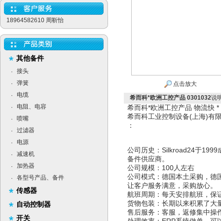
18964582610 周靳怡
其他备件
接头
·
弹簧
·
点击放大
电缆
·
希而科*欧洲工控产品 0301032
说
电阻、电容
·
希而科*欧洲工控产品 物流快 
希而科工业控制设备(上海)
喷嘴
·
：
过滤器
·
电源
·
公司历史：Silkroad24于
减速机
·
备件供应商。
加热器
·
公司规模：100人左右
公司模式：德国本土采购，德
各型号产品、备件
·
让客户服务满意，采购放心。
传感器
航班周期：每天安排航班，保
货物包装：长期以来积累了大
自动控制器
售后服务：客服，返修集中操
开关