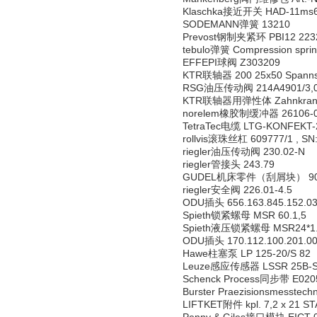
Klaschka接近开关 HAD-11ms60
SODEMANN弹簧 13210
Prevost钢制夹紧环 PBI12 223
tebulo弹簧 Compression sprin
EFFEPI球阀 Z303209
KTR联轴器 200 25x50 Spannsa
RSG油压传动阀 214A4901/3,0/
KTR联轴器用弹性体 Zahnkranz
norelem橡胶制缓冲器 26106-0
TetraTec电缆 LTG-KONFEKT-
rollvis滚珠丝杠 609777/1 , SN
riegler油压传动阀 230.02-N
riegler管接头 243.79
GUDEL机床零件（刮屑块） 903559
riegler安全阀 226.01-4.5
ODU插头 656.163.845.152.0
Spieth锁紧螺母 MSR 60.1,5
Spieth液压锁紧螺母 MSR24*1
ODU插头 170.112.100.201.000
Hawe柱塞泵 LP 125-20/S 82
Leuze感应传感器 LSSR 25B-S
Schenck Process同步带 E020
Burster Praezisionsmesst
LIFTKET附件 kpl. 7,2 x 21 S