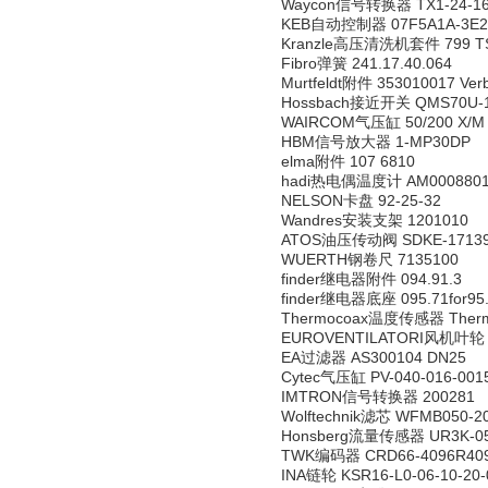
Waycon信号转换器 TX1-24-16
KEB自动控制器 07F5A1A-3E2
Kranzle高压清洗机套件 799 T
Fibro弹簧 241.17.40.064
Murtfeldt附件 353010017 Verb
Hossbach接近开关 QMS70U-1
WAIRCOM气压缸 50/200 X/M
HBM信号放大器 1-MP30DP
elma附件 107 6810
hadi热电偶温度计 AM000880
NELSON卡盘 92-25-32
Wandres安装支架 1201010
ATOS油压传动阀 SDKE-17139
WUERTH钢卷尺 7135100
finder继电器附件 094.91.3
finder继电器底座 095.71for95
Thermocoax温度传感器 Thermoe
EUROVENTILATORI风机叶轮 Lau
EA过滤器 AS300104 DN25
Cytec气压缸 PV-040-016-001
IMTRON信号转换器 200281 TS
Wolftechnik滤芯 WFMB050-2
Honsberg流量传感器 UR3K-050GM
TWK编码器 CRD66-4096R40
INA链轮 KSR16-L0-06-10-20-