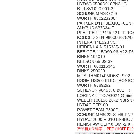
HYDAC 0500D010BN3HC
B+R 8V1090.001-2
SCHUNK MMSK22-S
WURTH 880223208
PARKER D41FBE0101FC1NF
ANYBUS AB7634-F
PFEIFFER TP445 421 -T RC
KOBOLD SEN-98000B075A0
INTERAPP ES2.P73H
HEIDENHAIN 515385-01
BEE GTE-115/090-06-V22-F
BINKS 104010
NELSON 66-09-39
WURTH 608116345
BINKS 250620
MTS RHM0140MD631P102
HSGM HSG-0 ELECTRONIC 
WURTH 5589262
SCHENCK V045370.B01（） 
LORENZETTO AG024 O-riing
WEBER 100158 28x2 NBR/N7
HYDAC TFP100
POWERTEAM P300D
SCHUNK MMS 22-S-M8-PNP
HYDAC 2600 R 010 BN4HC /
RENISHAW OLP40 OMI-2 KI
产品相关关键字：
BECKHOFF EL1