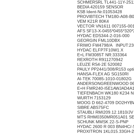
SCHMERSRL TL441-11Y-251
BEDIA 420159 SENSOR
KSB Ident-Nr.01053428
PROVIBTECH TM180-A08-B
VEM K21R 80K4
VECTOR VN1611 007155-00
AFS SF13-X-0455*0455*320
HYDAC EDS344-2-016-000
GEORGIN FML10DBX
FRIWO FW4798/A INPUT:230
HYDAC ELFP7F10W1.X
E+L FM3085T NR:333364
REXROTH R911270942
LEUZE RS4-2E 520082
PAULY PP2441/308/R153 opt
HANSA-FLEX AG SG150RI
AI-TEK 70085-1010-01802G
ANDERSONGREENWOOD 06-1
E+H FMR240-I5E1AWJAD4A
TIEFENBACH WK180 K234 N
WURTH 7153129
MOOG D 662-4709 DO2HYB
SIBRE ABS75FC
STAUBLI RMI209.12.1810/J
MTS RHM0350MR051A01 S
SCHUNK MMSK 22-S-PNP
HYDAC 2600 R 003 BN4HC/
PROXITRON 1KL015.33GH-