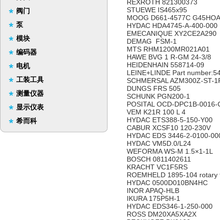
REXROTH 821300373
STUEWE IS465x95
阀门
MOOG D661-4577C G45HO
泵
HYDAC HDA4745-A-400-000
EMECANIQUE XY2CE2A290
模块
DEMAG FSM-1
MTS RHM1200MR021A01
编码器
HAWE BVG 1 R-GM 24-3/8
HEIDENHAIN 558714-09
电机
LEINE+LINDE Part number:5
工装工具
SCHMERSAL AZM300Z-ST-1
DUNGS FRS 505
测量仪器
SCHUNK PGN200-1
POSITAL OCD-DPC1B-0016-
显示仪表
VEM K21R 100 L 4
HYDAC ETS388-5-150-Y00
希而科
CABUR XCSF10 120-230V
HYDAC EDS 3446-2-0100-00
HYDAC VM5D.0/L24
WEFORMA WS-M 1.5×1-1L
BOSCH 0811402611
KRACHT VC1F5RS
ROEMHELD 1895-104 rotary f
HYDAC 0500D010BN4HC
INOR APAQ-HLB
IKURA 175P5H-1
HYDAC EDS346-1-250-000
ROSS DM20XA5XA2X