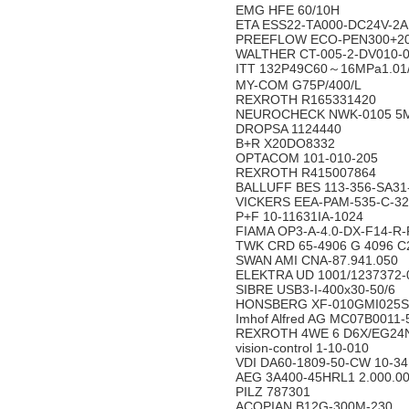
EMG HFE 60/10H
ETA ESS22-TA000-DC24V-2
PREEFLOW ECO-PEN300+2
WALTHER CT-005-2-DV010-01
ITT 132P49C60～16MPa1.0
MY-COM G75P/400/L
REXROTH R165331420
NEUROCHECK NWK-0105 5
DROPSA 1124440
B+R X20DO8332
OPTACOM 101-010-205
REXROTH R415007864
BALLUFF BES 113-356-SA3
VICKERS EEA-PAM-535-C-3
P+F 10-11631IA-1024
FIAMA OP3-A-4.0-DX-F14-R
TWK CRD 65-4906 G 4096 C
SWAN AMI CNA-87.941.050
ELEKTRA UD 1001/1237372-
SIBRE USB3-I-400x30-50/6
HONSBERG XF-010GMI025S
Imhof Alfred AG MC07B0011
REXROTH 4WE 6 D6X/EG24
vision-control 1-10-010
VDI DA60-1809-50-CW 10-3
AEG 3A400-45HRL1 2.000.0
PILZ 787301
ACOPIAN B12G-300M-230