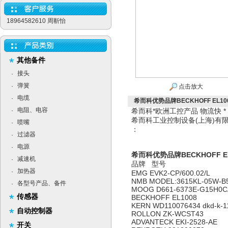
18964582610 周靳怡
其他备件
接头
·
弹簧
·
点击放大
电缆
·
希而科优势品牌BECKHOFF EL10
电阻、电容
·
希而科*欧洲工控产品 物流快 
希而科工业控制设备(上海)
喷嘴
·
：
过滤器
·
电源
·
希而科优势品牌BECKHOFF EL
减速机
·
品牌 型号
加热器
·
EMG EVK2-CP/600.02/L
NMB MODEL:3615KL-05W-B5
各型号产品、备件
·
MOOG D661-6373E-G15H0
传感器
BECKHOFF EL1008
KERN WD110076434 dkd-k-
自动控制器
ROLLON ZK-WCST43
ADVANTECK EKI-2528-AE
开关