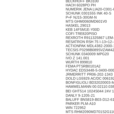
BECKHOFF BK3100
HACH 6028PO PH
NUMERIK JENA LIA20-C001
SCHUNK 0301555 INK 40-S
P+F NJ15-30GM-N
MTS GHM0060MD601V0
HASKEL 29013
KEB 14F5M1E-Y00D
COFI TRE820PISO
REXROTH R911325867 LEM
RESATRON RSH 75 I-13+12-
ACTIONPAK MDL4382-2000
TECSIS P3298B089SVZAM
SCHUNK 0340009 MPG20
IVO Z 141.001
WURTH 899810
FEMA PTSRB0101A2
HYDAC EDS3448-5-0400-00
JRMERRITT PR06-202-1343
DOLD LG5929.AC/DC 00619
BONFIGLIOLI BD32020003-
HAMMELMANN 00.02110.03
BEI GHT514 1024S044 24V 
DANLY 9-1205-21
BALUFF BNS819-B03-D12-6
PARKER PLM-A10
WIN 722952
MTS RHM2090MD701S2G11