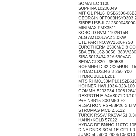
SOMATEC 1108
SUPFINA 10200049
MIT G1 PN16 DSB6300-06B
GEORGIN 0FP06BHSY0303 2
SIBRE USB-IIIC1230904500
MINIMAX FMX3511
KOBOLD BVM-1102R15R
AEG AM100LAA2 3.0KW
ETE PARTNO.WV1500P7S8
EUROTHERM 2500M/DI8 C
SBA ETK 162-0056 380V/23
SIBA 5012434 32A 690VAC
BEDIA CLS20 - 350538
ROEMHELD 32DX25HUB 15
HYDAC EDS346-3-250-Y00
HYDROBULL L201
MTS RHM0130MP101S2B61
HOHNER HWI 103X-023-100
GOMMH.E203P34 10081264
REXROTH E-A4VS071DR/10
P+F NBB15-30GM50-E2
RESATRON RSF58P26-3-B-
STROMAG MCB 2.5112
TURCK RSSW RKSW451 0.
HAHN+KOLB 57022
HYDAC DF BN/HC 110TC 10
DINA DNDS-3GM-1E-CF1-L
JUMO nblatt20.2924/10/001