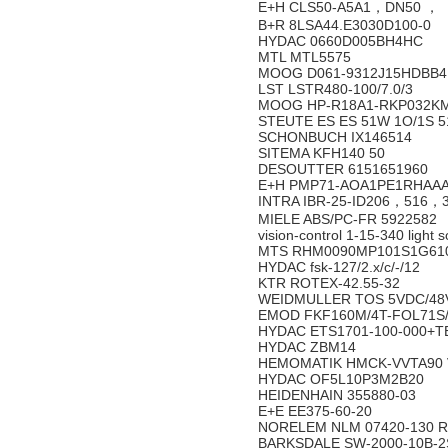
E+H CLS50-A5A1，DN50 ，
B+R 8LSA44.E3030D100-0
HYDAC 0660D005BH4HC
MTL MTL5575
MOOG D061-9312J15HDBB
LST LSTR480-100/7.0/3
MOOG HP-R18A1-RKP032K
STEUTE ES ES 51W 1O/1S 51
SCHONBUCH IX146514
SITEMA KFH140 50
DESOUTTER 6151651960
E+H PMP71-AOA1PE1RHAA
INTRA IBR-25-ID206，516，3
MIELE ABS/PC-FR 5922582
vision-control 1-15-340 light 
MTS RHM0090MP101S1G61
HYDAC fsk-127/2.x/c/-/12
KTR ROTEX-42.55-32
WEIDMULLER TOS 5VDC/48
EMOD FKF160M/4T-FOL71S/
HYDAC ETS1701-100-000+
HYDAC ZBM14
HEMOMATIK HMCK-VVTA90
HYDAC OF5L10P3M2B20
HEIDENHAIN 355880-03
E+E EE375-60-20
NORELEM NLM 07420-130
BARKSDALE SW-2000-10B-2