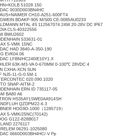
RTH 710909
HN+KOLB 51028 150
DAC 0030D003BN4HC
AUS+NAIMER CH10-A251-600FT4
GWEIN BDAKP-905 M/S00 CE-0085AU0233
LDMANN MTAL 4S 112567074 24W 20-28V DC IP67
DIA CLS-40322556
W BWU2602
IDENHAIN 533631-01
AX 5-VMK 15NC
DAC HAD 3840-A-350-190
G EVK04.06
DAC LFBN/HC240IE10Y1.X
HLER 63K-M3-VA 0-670MM 0-100℃ 28VDC 4
N CXHA-XCN SUN
F NJ5-11-G-0.5M-1
TERCONTEC 020.090.1020
TO SNAP-AITM-2
IDENHAIN ERN ID 735117-05
M BA80 A6
TRON HS35AY1SWE0AA914SH
NDFLUH QZDPM22-6.3
BNER HOG9D-1000（1285719）
AX 5-VMK/25NC(70142)
OG G122-828B017
LAND 2276117
RELEM 06291-1025080
DAC 0660D003BH4HC/-V Pp