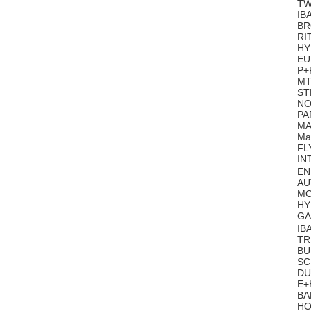
TW
IB
BR
RI
HY
EU
P+
MT
ST
NO
PA
MA
Ma
FL
IN
EN
AU
MO
HY
GA
IB
TR
BU
SC
DU
E+
BA
HO