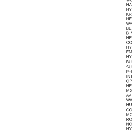
WU
HA
HY
KR
HE
WA
BE
B+
HE
CO
HY
EM
HY
BU
SU
P+
IN
OP
HE
MG
AV
WA
HU
CO
MO
RO
NO
HY