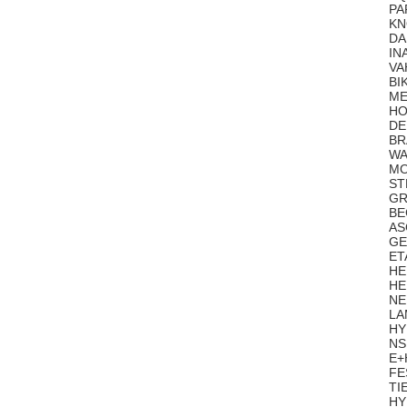
PA
KN
DA
IN
VA
BI
ME
HO
DE
BR
WA
MO
ST
GR
BE
AS
GE
ET
HE
HE
NE
LA
HY
NS
E+
FE
TI
HY