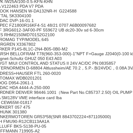
K IW25A/100-0.5-KFN-KHN
A V122463 PDA V7 PDA
OOK HANSEN W-DA132NR-H G224588
TTAL SK3304100
DAC DVP-16-01.1
PEC FZ1800R16KF4-S1 48/21 0707 A6B00097682
F 3RG6012-3AF00-PF 559672 UB dc20-30v sd 6-30cm
S RHM2150MD701S2G2100
ROMAG TYP/MODEL:645
RGREN X3367802
RKER P14S-8L1C-2N4-B05-0B0-M2
RSH BELLOFRAM T78(960-353-000)-1"NPT F+Gauge J2040(0-100 
gnet-Schultz GHUZ 050 E43 A03
YGT MIUI CONTROL AND STATUS II 24V AC/DC PN:0835857
TERNORMEN D-68804 Altlussheim/AE 70.2，5.P.-.B/24VDC，0.08A 3
DRESS+HAUSER FTL 260-0020
TOMAX WDB0201201
OG D954-2061-1
DAC HDA 4444-A-250-000
RDNER DENVER 98446.1001（New Part No.C85737.2.50) OIL PUMP
A SM128V VME interface card Iba
 CEW65M-01817
RKERT 057 475
HUNK 301380
NKERMOTOREN GR53*58(SNR 8843702224+871105000)
H FMU90-R12CB113AA1A
LLUFF BKS-S138-PU-05
FFMANN 719905-A2