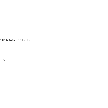
R10169467 ：112305
90FS