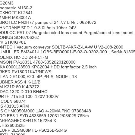
G20M3
nsometric M160-2
CKHOFF KL2541
MMER MK3001A
BROTEC FN2H77 pumps clr24 7/7 b Nr：0624072
HNCRANE SFD 1.0-8.0L/min 10bar 24V
DULOC PST-07 Purged/cooled lens mount Purged/cooled lens mount
ONIUS SC4070626Z
K STK4GP81
NTECH Vacuum conveyor SOLTB-V-KR-Z-LA-W U V2-108-2000
UMULLER BM3401-L1OBS-BEO0001-E-02-O-0202-000，SerNr:3130
OENIX HC-DD 24-I-CT-M
MSON FV-18331 4708-5352020120000
KA 0000128509 KPC2004 HDD formfactor 2.5 inch
RKER PV180R1K4T/NFWS
LAND R1000 E20- 4P-PR-S NODE：13
UBNER ASS 4 K-12/B
M K21R 80 K 4/3272
DAC 1320 D 010 BH4HC
RTH 715 53 100 120V-1000V
NCOLN 68874
S 401913 ARM
S GHM0050M060 1AO 4-20MA PNO:07363448
RO EB5.1 SYD 4535669 120312/05/025 76Nm
ARRAGHECKERTS 152254 X
A HS260BS25
LUFF BESM08MH1-PSC15B-S04G