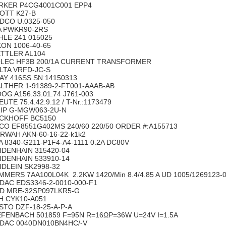
RKER P4CG4001C001 EPP4
OTT K27-B
DCO U.0325-050
A PWKR90-2RS
HLE 241 015025
KON 1006-40-65
TTLER AL104
LEC HF3B 200/1A CURRENT TRANSFORMER
LTA VRFD-JC-S
AY 416SS SN:14150313
LTHER 1-91389-2-FT001-AAAB-AB
OG A156.33.01.74 J761-003
EUTE 75.4.42.9.12 / T-Nr.:1173479
IP G-MGW063-2U-N
CKHOFF BC5150
CO EF8551G402MS 240/60 220/50 ORDER #:A155713
RWAH AKN-60-16-22-k1k2
A 8340-G211-P1F4-A4-1111 0.2A DC80V
IDENHAIN 315420-04
IDENHAIN 533910-14
IDLEIN SK2998-32
MMERS 7AA100L04K 2.2KW 1420/Min 8.4/4.85 A UD 1005/1269123-
DAC EDS3346-2-0010-000-F1
D MRE-32SP097LKR5-G
H CYK10-A051
STO DZF-18-25-A-P-A
EFENBACH 501859 F=95N R=16ΩP=36W U=24V I=1.5A
DAC 0040DN010BN4HC/-V