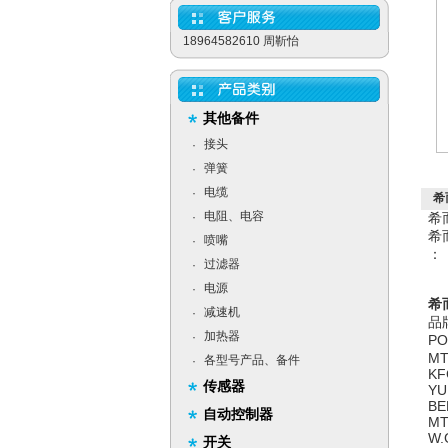
18964582610 周靳怡
其他备件
接头
·
弹簧
·
电缆
·
希
电阻、电容
·
希
希
喷嘴
·
：
过滤器
·
电源
·
希
减速机
·
品
加热器
·
PO
MT
各型号产品、备件
·
KF
传感器
YU
BE
自动控制器
MT
W.
开关