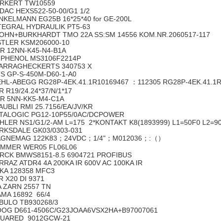
RKERT TW10559
DAC HEXS522-50-00/G1 1/2
NKELMANN EG25B 16*25*40 for GE-200L
TEGRAL HYDRAULIK PT5-63
OHN+BURKHARDT TMO 22A SS:SM 14556 KOM.NR.2060517-117
STLER KSM206000-10
R 12NN-K45-N4-B1A
PHENOL MS3106F2214P
ARRAGHECKERTS 340753 X
S GP-S-450M-D60-1-A0
EHL-ABEGG RG28P-4EK.41.1R10169467 ：112305 RG28P-4EK.41.1
R R19/24.24*37/N/1*17
R 5NN-KK5-M4-C1A
AUBLI RMI 25.7156/EA/JV/KR
TALOGIC PG12-10P55/0AC/DCPOWER
HLER NS1/G1/2-AM L=175 2*KONTAKT K8(1893999) L1=50F0 L2=
RKSDALE GK03/0303-031
GNEMAG 122K83；24VDC；1/4"；M012036；:（）
MMER WER05 FL06L06
RCK BMWS8151-8.5 6904721 PROFIBUS
RRAZ ATDR4 4A 200KA IR 600V AC 100KA IR
KA 128358 MFC3
R X20 DI 9371
A ZARN 2557 TN
AMA 16892 66/4
BULO TB930268/3
OG D661-4506C/G23JOAA6VSX2HA+B97007061
UARED 9012GCW-21