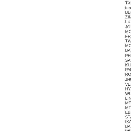
TX
te
BE
ZI
LU
JO
MO
FR
TW
MO
BA
PH
SA
KU
PA
RO
JH
VE
HY
WU
LI
MT
MT
EB
ST
IK
BA