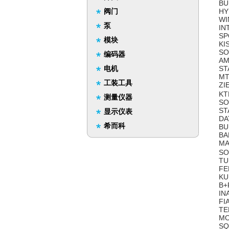
BU
阀门
HY
WI
泵
IN
SP
模块
KI
SO
编码器
AM
电机
ST
MT
工装工具
ZI
KT
测量仪器
SO
ST
显示仪表
DA
希而科
BU
BA
MA
SO
TU
FE
KU
B+
IN
FI
TE
MO
SQ