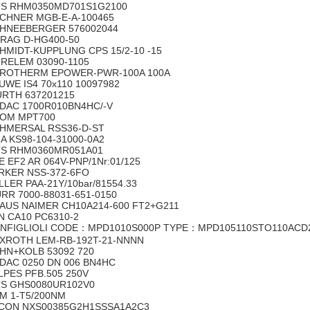
S RHM0350MD701S1G2100
CHNER MGB-E-A-100465
HNEEBERGER 576002044
RAG D-HG400-50
HMIDT-KUPPLUNG CPS 15/2-10 -15
RELEM 03090-1105
ROTHERM EPOWER-PWR-100A 100A
UWE IS4 70x110 10097982
RTH 637201215
DAC 1700R010BN4HC/-V
OM MPT700
HMERSAL RSS36-D-ST
A KS98-104-31000-0A2
S RHM0360MR051A01
E EF2 AR 064V-PNP/1Nr:01/125
RKER NSS-372-6FO
LLER PAA-21Y/10bar/81554.33
RR 7000-88031-651-0150
AUS NAIMER CH10A214-600 FT2+G211
N CA10 PC6310-2
NFIGLIOLI CODE：MPD1010S000P TYPE：MPD105110STO110AC
XROTH LEM-RB-192T-21-NNNN
HN+KOLB 53092 720
DAC 0250 DN 006 BN4HC
LPES PFB.505 250V
S GHS0080UR102V0
M 1-T5/200NM
CON NXS00385G2H1SSSA1A2C3