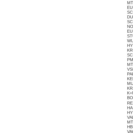
MT
EU
SC
DU
SC
NO
EU
ST
WU
HY
KR
SC
PM
MT
VS
PA
KE
MU
KR
K+
BO
RE
HA
HY
VA
MT
HB
VA