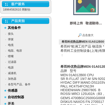
18964582610 周靳怡
其他备件
接头
·
点击放大
弹簧
·
希而科优势品牌MEN 01A012B00 
电缆
·
希而科*欧洲工控产品 物流快 
希而科工业控制设备(上海)
电阻、电容
·
：
喷嘴
·
过滤器
·
希而科优势品牌MEN 01A012B
电源
·
品牌 型号
减速机
·
MEN 01A012B00 CPU
SR R-FLLAT 19/7-M S/N:920
加热器
·
HYDAC DIFF.MANO.DS1103
各型号产品、备件
·
PALL HC4754FCN13H
HEIDENHAIN 29807805 B
传感器
ROSSI MRCI 125U02A（B3
自动控制器
GEMS 4700BGC2500GG000
DISKUS NAXOS FN 2705517 
开关