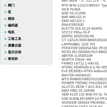
IME D4U4 ：0...121.21V ：4
阀门
RTK W.Nr:12112138/010 Ty
SICK PL80A
泵
NSD VS-212DN
BAR MM-521-H
模块
EMG MCU24.2
RNA ESR2500
编码器
ELETTA S25-GL15-65A/RL
电机
STOTZ P65a-10-P
AIRPEL M32D100.0N
工装工具
CT 142U2C300CBAEA1652
LAPPKABEL 1119 753
测量仪器
PFEIFFER DD025A NO.:PF22
ROSS NO.D5500A7013 BW20
显示仪表
ABITEK 1L05DE10R
希而科
WURTH 25544 M4
FRAKO LKT12.1-440-DL
HYDAC HDA5500-0-2-AC-00
E+E EE300Ex-HT6S-AxBx
RAYTEK RAYMX2C
MTS RHM0570MD701S1B11
POWER TRONIC PSI1200/2
GLOTZL EESK 7 0/11 8/12 1
EMG PIB2-16 234586
VEM K11R 132 MX6 KV SL T
KSR KUEBLER ERPF1/2-PFSS
SIGNODE 569434 PACKIN
CAPTRON CHT3-151P-HA