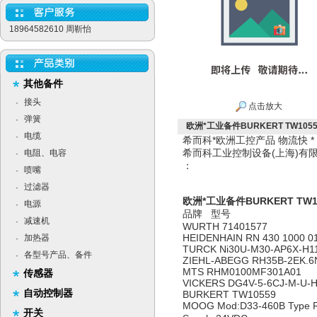
18964582610 周靳怡
其他备件
接头
·
点击放大
弹簧
·
欧洲*工业备件BURKERT TW1055
电缆
·
希而科*欧洲工控产品 物流快 
希而科工业控制设备(上海)
电阻、电容
·
：
喷嘴
·
过滤器
·
欧洲*工业备件BURKERT TW1
电源
·
品牌 型号
减速机
·
WURTH 71401577
HEIDENHAIN RN 430 1000 0
加热器
·
TURCK Ni30U-M30-AP6X-H1
各型号产品、备件
·
ZIEHL-ABEGG RH35B-2EK.6
MTS RHM0100MF301A01
传感器
VICKERS DG4V-5-6CJ-M-U-
自动控制器
BURKERT TW10559
MOOG Mod:D33-460B Type R
开关