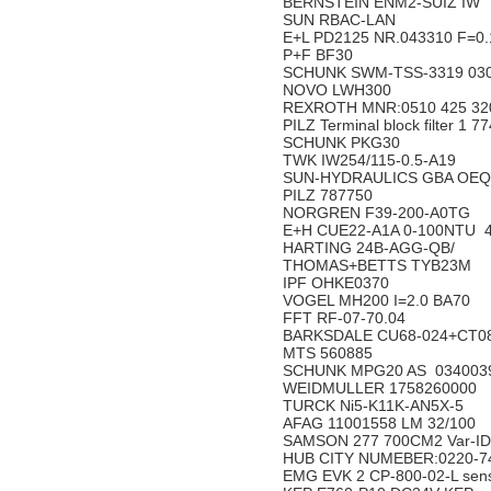
BERNSTEIN ENM2-SUIZ IW
SUN RBAC-LAN
E+L PD2125 NR.043310 F=0
P+F BF30
SCHUNK SWM-TSS-3319 03
NOVO LWH300
REXROTH MNR:0510 425 3
PILZ Terminal block filter 1 
SCHUNK PKG30
TWK IW254/115-0.5-A19
SUN-HYDRAULICS GBA OEQ
PILZ 787750
NORGREN F39-200-A0TG
E+H CUE22-A1A 0-100NTU 
HARTING 24B-AGG-QB/
THOMAS+BETTS TYB23M
IPF OHKE0370
VOGEL MH200 I=2.0 BA70
FFT RF-07-70.04
BARKSDALE CU68-024+CT0
MTS 560885
SCHUNK MPG20 AS 0340039 p
WEIDMULLER 1758260000
TURCK Ni5-K11K-AN5X-5
AFAG 11001558 LM 32/100
SAMSON 277 700CM2 Var-I
HUB CITY NUMEBER:0220-74
EMG EVK 2 CP-800-02-L senso