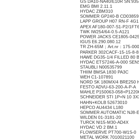
GS DA10-NA40/E10R SN:93
EMG BMI 2.11.1
HYDAC ZBM310
SOMMER GP240-B CD03859
LAPP GROUP H07 RN-F 4
APEX AF180-007-S1-P2/1FT
TWK IW254/64-0.5-A121
POWER JACKS CE1805-042
IGUS E6.290.080.12
TR ZH-65M；Art.nr：175-00
PARKER 302CACF-15-15-8
HAWE DG35-1/4 FILLED 80
HYDAC ETS7246-A-000 SE
STAUBLI N00535799
THIIM BMSA 1830 PA3C
WEH C1-107891
NORD SK 180MX/4 BRE250 
FESTO ADVU-63-200-A-P-A
MAHLE P150063-058+P122
SCHNEIDER STI 1P+N 10 3
HAHN+KOLB 52673010
HEPCO AU4434 L180
SOMMER AUTOMATIC NJ8-E
WILDEN 01-3181-20
TURCK NI15-M30-AD4X
HYDAC VD 2 BM.1
FLOWSERVE PT700-W1S-0
METAL WORK 7010021100