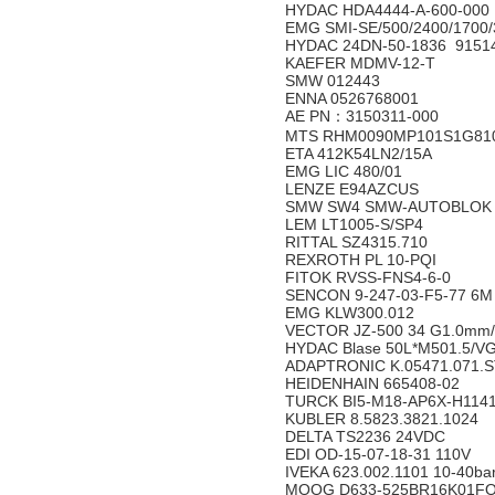
HYDAC HDA4444-A-600-000
EMG SMI-SE/500/2400/1700
HYDAC 24DN-50-1836 9151
KAEFER MDMV-12-T
SMW 012443
ENNA 0526768001
AE PN：3150311-000
MTS RHM0090MP101S1G81
ETA 412K54LN2/15A
EMG LIC 480/01
LENZE E94AZCUS
SMW SW4 SMW-AUTOBLOK 
LEM LT1005-S/SP4
RITTAL SZ4315.710
REXROTH PL 10-PQI
FITOK RVSS-FNS4-6-0
SENCON 9-247-03-F5-77 6
EMG KLW300.012
VECTOR JZ-500 34 G1.0mm/
HYDAC Blase 50L*M501.5/V
ADAPTRONIC K.05471.071.S
HEIDENHAIN 665408-02
TURCK BI5-M18-AP6X-H114
KUBLER 8.5823.3821.1024
DELTA TS2236 24VDC
EDI OD-15-07-18-31 110V
IVEKA 623.002.1101 10-40bar
MOOG D633-525BR16K01F