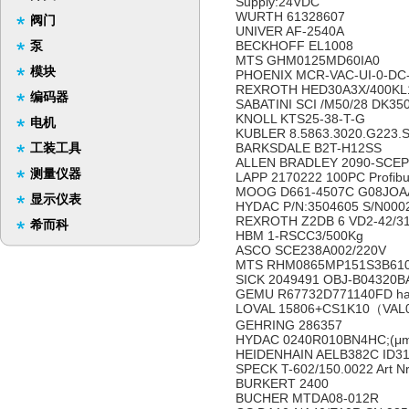
Supply:24VDC
WURTH 61328607
阀门
UNIVER AF-2540A
泵
BECKHOFF EL1008
MTS GHM0125MD60IA0
模块
PHOENIX MCR-VAC-UI-0-DC
REXROTH HED30A3X/400KL
编码器
SABATINI SCI /M50/28 DK35
KNOLL KTS25-38-T-G
电机
KUBLER 8.5863.3020.G223.
工装工具
BARKSDALE B2T-H12SS
ALLEN BRADLEY 2090-SCE
测量仪器
LAPP 2170222 100PC Profib
MOOG D661-4507C G08JO
显示仪表
HYDAC P/N:3504605 S/N00
REXROTH Z2DB 6 VD2-42/3
希而科
HBM 1-RSCC3/500Kg
ASCO SCE238A002/220V
MTS RHM0865MP151S3B61
SICK 2049491 OBJ-B04320BA 
GEMU R67732D771140FD han
LOVAL 15806+CS1K10（VA
GEHRING 286357
HYDAC 0240R010BN4HC;(μm)
HEIDENHAIN AELB382C ID3
SPECK T-602/150.0022 Art N
BURKERT 2400
BUCHER MTDA08-012R