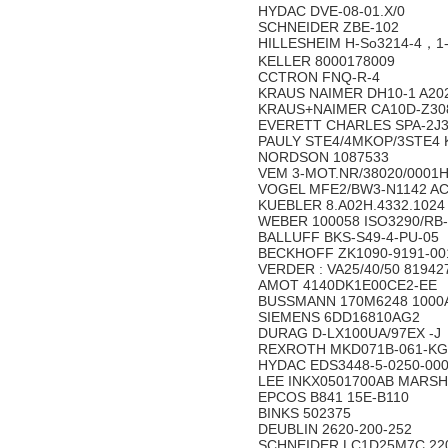
HYDAC DVE-08-01.X/0
SCHNEIDER ZBE-102
HILLESHEIM H-So3214-4，1-I5
KELLER 8000178009
CCTRON FNQ-R-4
KRAUS NAIMER DH10-1 A202
KRAUS+NAIMER CA10D-Z30
EVERETT CHARLES SPA-2J
PAULY STE4/4MKOP/3STE4 
NORDSON 1087533
VEM 3-MOT.NR/38020/0001
VOGEL MFE2/BW3-N1142 A
KUEBLER 8.A02H.4332.102
WEBER 100058 ISO3290/RB
BALLUFF BKS-S49-4-PU-05
BECKHOFF ZK1090-9191-0
VERDER : VA25/40/50 8194
AMOT 4140DK1E00CE2-EE
BUSSMANN 170M6248 100
SIEMENS 6DD16810AG2
DURAG D-LX100UA/97EX -J
REXROTH MKD071B-061-KG
HYDAC EDS3448-5-0250-00
LEE INKX0501700AB MARSH:
EPCOS B841 15E-B110
BINKS 502375
DEUBLIN 2620-200-252
SCHNEIDER LC1D25M7C 22