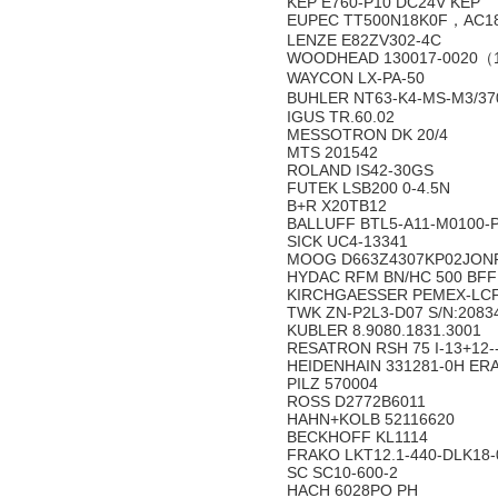
KEP E760-P10 DC24V KEP
EUPEC TT500N18K0F，AC1
LENZE E82ZV302-4C
WOODHEAD 130017-0020（1
WAYCON LX-PA-50
BUHLER NT63-K4-MS-M3/37
IGUS TR.60.02
MESSOTRON DK 20/4
MTS 201542
ROLAND IS42-30GS
FUTEK LSB200 0-4.5N
B+R X20TB12
BALLUFF BTL5-A11-M0100-
SICK UC4-13341
MOOG D663Z4307KP02JON
HYDAC RFM BN/HC 500 BFF 
KIRCHGAESSER PEMEX-LC
TWK ZN-P2L3-D07 S/N:208
KUBLER 8.9080.1831.3001
RESATRON RSH 75 I-13+12-
HEIDENHAIN 331281-0H ER
PILZ 570004
ROSS D2772B6011
HAHN+KOLB 52116620
BECKHOFF KL1114
FRAKO LKT12.1-440-DLK18
SC SC10-600-2
HACH 6028PO PH