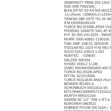
JRMERRITT PR06-202-1343
NSD VRE-P062SAC
BUHLER NT 63-K4-MS-M3/12
L1=25mm（20MA)/L2=1235
TRAFAG 9B0 2079 751 04 00
IFM O5H500/45128
TURCK BI2-EG08K-AP6X-V1
PHOENIX 1694075 SAC-4P-
P+F 30-360-1IA-1024，INKD
MURR 7000-40881-2160150
TWK SWF-10B-01 SENSOR
ITD21A4Y82-1024 H NI KR1 
SUCO 0161-43814-1-001
NUMTEC ：028630
SALZER 365354
HYDAC VD5LZ.1/-DB
JUMO 404366/000(460-405-5
TURCK BI2-EG08-AP6X
RITTAL SZ2514000
TURCK Ni15-M30-AN6X-H11
BENDER IR145Y-4
SCHONBUCH IX551814-S5
MTS RHM1300MP071S1G6
WURTH 899101204
GEMINI RC 1/2” 76M-1-RT-
NORGREN 0863522
HUBNER POG90 DN 1024 I 