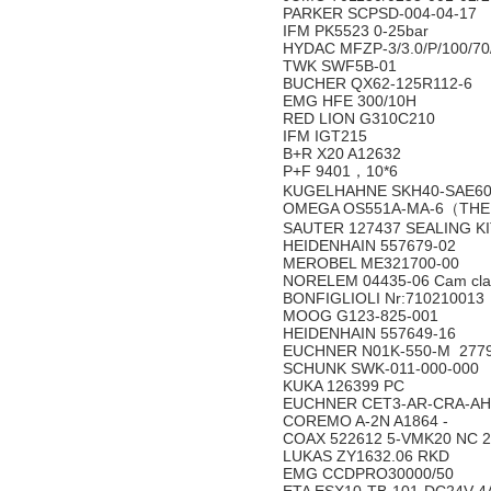
PARKER SCPSD-004-04-17
IFM PK5523 0-25bar
HYDAC MFZP-3/3.0/P/100/70
TWK SWF5B-01
BUCHER QX62-125R112-6
EMG HFE 300/10H
RED LION G310C210
IFM IGT215
B+R X20 A12632
P+F 9401，10*6
KUGELHAHNE SKH40-SAE60
OMEGA OS551A-MA-6（THE
SAUTER 127437 SEALING K
HEIDENHAIN 557679-02
MEROBEL ME321700-00
NORELEM 04435-06 Cam cl
BONFIGLIOLI Nr:710210013
MOOG G123-825-001
HEIDENHAIN 557649-16
EUCHNER N01K-550-M 2779
SCHUNK SWK-011-000-000
KUKA 126399 PC
EUCHNER CET3-AR-CRA-AH
COREMO A-2N A1864 -
COAX 522612 5-VMK20 NC 2
LUKAS ZY1632.06 RKD
EMG CCDPRO30000/50