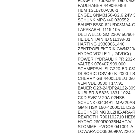
BOGE 121700600P D42KM3
FAULHABER 4490H048B
HBM 1SLB700A/06-1
ENGEL GNM3150-G2.6 24V 30
SCHUNK MPG+40 030552
BAUER BS30-62U/D08MA4-
LAPPKABEL 1119 105
DELTA EL10-SM 230V 50/60
HEIDENHAIN ID 511399-01
HARTING 19300061440
ZENTROELEKTRIK GWN220/24/1
HYDAC VD2LE.1，24VDC()
POWERHYDRAULIK PR 202
VALTEK 076407.999.000
SCHMERSAL SLG220-ER-080
DI-SORIC OSV-40-K-2000-T
CHERRY G8-4400LUBEU-0/
VEM VDE 0530 T1/7.91
BAUER G23-24/DP2A122-3
KUBLER 8.5826.1831.1024
CKD SVB1V-20A-02HSB
SCHUNK 0340491 MPZ20A
GMN HSX 150-42000/11 D22
EUCHNER MGB.L2HE-ARA-R
REXROTH R901102710 HED
HYDAC 2600R003BN4HC/V
STOMMEL+VOOS 041001-A-
LOWARA CO350/09K/A 220-2