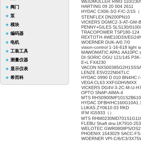
WEIDMULLER RIM3 110/23
HARTING 09 20 004 2611
阀门
HYDAC CX06-3/2-F/C-2/15（
泵
STENFLEX DN200PN10
VICKERS DGMC2-3-AT-GM-
模块
PENNY+GILES SLS130/0100/
TRACOPOWER TSP180-124
编码器
REXTOTH 4WE10D3X/EG24
电机
WOERNER DUK-A/0.7/0
vision-control 1-16-618 light 
工装工具
MAWOMATIC APA1.AA10PC s
DI-SORIC OGU 121/145 P3K
测量仪器
E+L FX4230
VACON NXS00385G2H1SSS
显示仪表
LENZE ESV222N04TLC
希而科
HYDAC 0990 D 010 BN4HC /
VEGA CL63.XXFGDHVMXX
VICKERS DG4V-3-2C-M-U-H
OPTO SNAP-AIMA-4
MTS RHS0900MP101S2B61
HYDAC DFBH/HC160G10A1.1
LUKAS ZY0610.03 RKD
IFM IG5933（）
MTS RHM0230MD701S1G11
FLEBU Shaft drw.1K7910-253
WELOTEC GWR0808PS/OS
PHOENIX 1543029 SACC-F
WOERNER VPI-C/6/C3/3X7