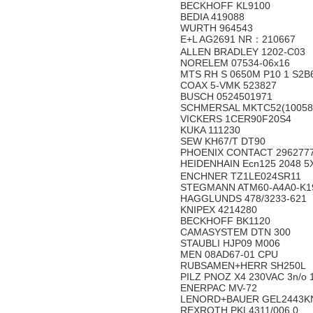
BECKHOFF KL9100
BEDIA 419088
WURTH 964543
E+L AG2691 NR：210667
ALLEN BRADLEY 1202-C03
NORELEM 07534-06x16
MTS RH S 0650M P10 1 S2B
COAX 5-VMK 523827
BUSCH 0524501971
SCHMERSAL MKTC52(10058
VICKERS 1CER90F20S4
KUKA 111230
SEW KH67/T DT90
PHOENIX CONTACT 296277
HEIDENHAIN Ecn125 2048 5
ENCHNER TZ1LE024SR11
STEGMANN ATM60-A4A0-K
HAGGLUNDS 478/3233-621
KNIPEX 4214280
BECKHOFF BK1120
CAMASYSTEM DTN 300
STAUBLI HJP09 M006
MEN 08AD67-01 CPU
RUBSAMEN+HERR SH250L
PILZ PNOZ X4 230VAC 3n/o 
ENERPAC MV-72
LENORD+BAUER GEL2443K
REXROTH PKL4311/006.0