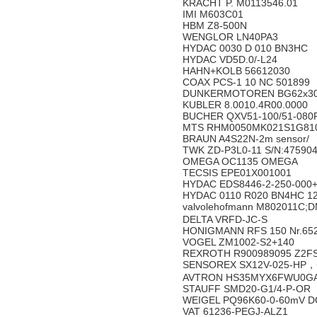
KRACHT P. M0113546.01
IMI M603C01
HBM Z8-500N
WENGLOR LN40PA3
HYDAC 0030 D 010 BN3HC
HYDAC VD5D.0/-L24
HAHN+KOLB 56612030
COAX PCS-1 10 NC 501899
DUNKERMOTOREN BG62x30
KUBLER 8.0010.4R00.0000
BUCHER QXV51-100/51-080
MTS RHM0050MK021S1G81
BRAUN A4S22N-2m sensor/
TWK ZD-P3L0-11 S/N:47590
OMEGA OC1135 OMEGA
TECSIS EPE01X001001
HYDAC EDS8446-2-250-000
HYDAC 0110 R020 BN4HC 1
valvolehofmann M802011C;
DELTA VRFD-JC-S
HONIGMANN RFS 150 Nr.65
VOGEL ZM1002-S2+140
REXROTH R900989095 Z2FS
SENSOREX SX12V-025-HP，+
AVTRON HS35MYX6FWU0G
STAUFF SMD20-G1/4-P-OR
WEIGEL PQ96K60-0-60mV 
VAT 61236-PEGJ-ALZ1