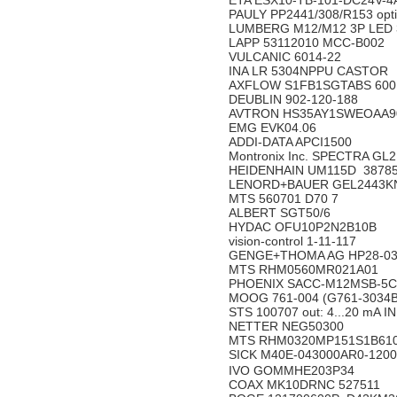
ETA ESX10-TB-101-DC24V-
PAULY PP2441/308/R153 opt
LUMBERG M12/M12 3P LED
LAPP 53112010 MCC-B002
VULCANIC 6014-22
INA LR 5304NPPU CASTOR
AXFLOW S1FB1SGTABS 60
DEUBLIN 902-120-188
AVTRON HS35AY1SWEOAA
EMG EVK04.06
ADDI-DATA APCI1500
Montronix Inc. SPECTRA G
HEIDENHAIN UM115D 3878
LENORD+BAUER GEL2443
MTS 560701 D70 7
ALBERT SGT50/6
HYDAC OFU10P2N2B10B
vision-control 1-11-117
GENGE+THOMA AG HP28-03
MTS RHM0560MR021A01
PHOENIX SACC-M12MSB-5C
MOOG 761-004 (G761-3034
STS 100707 out: 4...20 mA IN
NETTER NEG50300
MTS RHM0320MP151S1B61
SICK M40E-043000AR0-120
IVO GOMMHE203P34
COAX MK10DRNC 527511