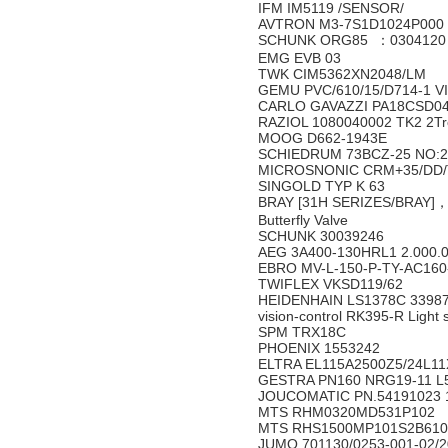
IFM IM5119 /SENSOR/
AVTRON M3-7S1D1024P000
SCHUNK ORG85 ：030412
EMG EVB 03
TWK CIM5362XN2048/LM
GEMU PVC/610/15/D714-1 
CARLO GAVAZZI PA18CSD
RAZIOL 1080040002 TK2 2Tr
MOOG D662-1943E
SCHIEDRUM 73BCZ-25 NO:
MICROSNONIC CRM+35/DD/T
SINGOLD TYP K 63
BRAY [31H SERIZES/BRAY
Butterfly Valve
SCHUNK 30039246
AEG 3A400-130HRL1 2.000.
EBRO MV-L-150-P-TY-AC16
TWIFLEX VKSD119/62
HEIDENHAIN LS1378C 3398
vision-control RK395-R Light 
SPM TRX18C
PHOENIX 1553242
ELTRA EL115A2500Z5/24L1
GESTRA PN160 NRG19-11 L
JOUCOMATIC PN.54191023
MTS RHM0320MD531P102
MTS RHS1500MP101S2B61
JUMO 701130/0253-001-02/2