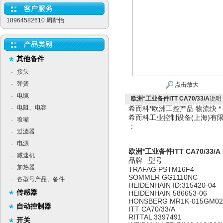
18964582610 周靳怡
其他备件
接头
·
弹簧
·
点击放大
电缆
·
欧洲*工业备件ITT CA70/33/A
说明
电阻、电容
·
希而科*欧洲工控产品 物流快 
希而科工业控制设备(上海)
喷嘴
·
：
过滤器
·
电源
·
欧洲*工业备件ITT CA70/33/A
减速机
·
品牌 型号
加热器
·
TRAFAG PSTM16F4
SOMMER GG1110NC
各型号产品、备件
·
HEIDENHAIN ID:315420-04
传感器
HEIDENHAIN 586653-06
HONSBERG MR1K-015GM02
自动控制器
ITT CA70/33/A
RITTAL 3397491
开关