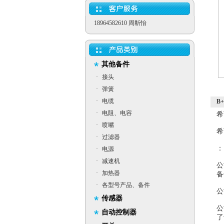
18964582610 周靳怡
其他备件
·
接头
·
弹簧
·
电缆
B+
·
电阻、电容
希
·
喷嘴
希
·
过滤器
：
·
电源
·
减速机
公
·
加热器
备
·
各型号产品、备件
公
传感器
公
自动控制器
了