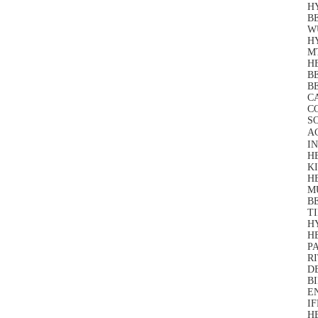
H
B
W
H
M
HE
B
B
C
C
S
A
I
HE
KI
H
M
BE
TI
H
H
P
R
DE
B
E
IF
H