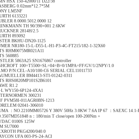
N HSX 150-42000/11 D22/38
ASBERG 0.02mm*12.7*5M
ONY LM5NF
URTH 6133221
BLER 8.0000.5012.0000 12
RINKMANN TH 90/390+001 2.6KW
RUCKNER 2814H/2.5
URTH 893092
ISTER BKHU-DN20-1125
MER NR180-15-L-D55-L-H1-P3-4C-FT215/182-1-32X60
TS RHM0075MR021A11
TS 560885
STLER 5863A25 SN1676867 controller
SHCROFT 100=T5500=SL=04=B=0/1MPA=FF/GV/1/2NPY/1.0
MO P/N:CEL-A10/100-C6 SERIAL:CEL11011733
AUMUELLER BM4413-STI-01242-0311
TS RHS0820MP101S2B6101
AWE R1.2
+L WY150-6P124-4XA1
NTERNORMEN 300231
+F PVM58I-011AGR0BN-1213
ORELEM 02041-306010
MA ：NO.2210MM05726 Y 380V 50Hz 3.0KW 7.6A IP 67 ：SAEXC 14.1-
.3507MD51848 n：180/min T close/open 100-200Nm +
YDAC 0100S 125W
FM SU7000
EXROTH PKG4200/040.0
AYCON UFA 003-PS-24-ACI