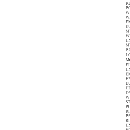
K
B
WI
WI
EM
E
M
W
H
MT
BA
L
M
EL
HY
E
HY
E
H
D
W
ST
P
R
BS
RI
H
W