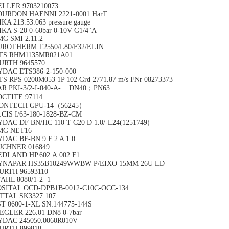
ELLER 9703210073
OURDON HAENNI 2221-0001 HarT
KA 213.53.063 pressure gauge
KA S-20 0-60bar 0-10V G1/4"A
G SMI 2.11.2
UROTHERM T2550/L80/F32/ELIN
TS RHM1135MR021A01
URTH 9645570
YDAC ETS386-2-150-000
S RPS 0200M053 1P 102 Grd 2771.87 m/s FNr 08273373
R PKI-3/2-I-040-A-....DN40；PN63
OCTITE 97114
ONTECH GPU-14（56245）
CIS I/63-180-1828-BZ-CM
DAC DF BN/HC 110 T C20 D 1.0/-L24(1251749)
MG NET16
DAC BF-BN 9 F 2 A 1.0
UCHNER 016849
EDLAND HP.602.A.002.F1
YNAPAR HS35B10249WWBW P/EIXO 15MM 26U LD
URTH 96593110
AHL 8080/1-2 1
OSITAL OCD-DPB1B-0012-C10C-OCC-134
ITTAL SK3327.107
T 0600-1-XL SN:144775-144S
EGLER 226.01 DN8 0-7bar
YDAC 245050.0060R010V
URTH 899810