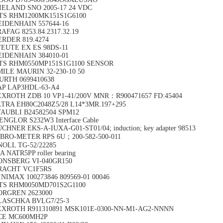
IELAND SNO 2005-17 24 VDC
TS RHM1200MK151S1G6100
EIDENHAIN 557644-16
AFAG 8253.84.2317.32.19
ERDER 819.4274
TEUTE EX ES 98DS-11
EIDENHAIN 384010-01
TS RHM0550MP151S1G1100 SENSOR
MILE MAURIN 32-230-10 50
URTH 0699410638
AP LAP3HDL-63-A4
EXROTH ZDB 10 VP1-41/200V MNR：R900471657 FD:45404
LTRA EH80C2048Z5/28 L14*3MR.197+295
TAUBLI B24582504 SPM12
NGLOR S232W3 Interface Cable
CHNER EKS-A-IUXA-G01-ST01/04; induction; key adapter 98513
IBRO-METER RPS 6U；200-582-500-011
NOLL TG-52/22285
A NATR5PP roller bearing
ONSBERG VI-040GR150
RACHT VC1F5RS
NIMAX 100273846 809569-01 00046
TS RHM0050MD701S2G1100
ORGREN 2623000
LASCHKA BVLG7/25-3
EXROTH R911310891 MSK101E-0300-NN-M1-AG2-NNNN
CE MC600MH2P