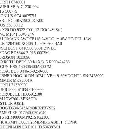
URTH 6748001
AUER SP-A-G-230-004
TS 560779
RONIUS SC4100257U
ARTING 3RK1902-0CK00
US 338.50.12
 X20 DO 9322-CO1:12 DO(24V Src)
WC M10*1.50W-24V
ALDMANN AWDCE118 24VDC 1*18W TC-DEL 18W
ICK 1204160 XC40S-1203A0A00BA0
USCHJOST 8410900.9501 24VDC
YDAC EDS344-2-016-0003M
ORDSON 1033896
EXROTH DBDS 30 K1X/315 R900424288
NGUN HSS-150306400A3002M
DAC EDS 3446-3-0250-000
UBNER HOG 10 DN 1024 I VB=+9-30VDC HTL SN:2428090
IMMER MKS2001A
URTH 71330950
RR 9000-41034-0100600
YDROBULL HB069.2180
FM IGW200 /SENSOR/
ISTLER 9361B
OOG D634-543AR40K02F3VSP2
AMPFLER 017240-050x040
TS RHM0800MP021S1G2100
+K AKMPPD00DP23MBMBC/ABEFI ：DN40
EIDENHAIN EXE101 ID.536397-01