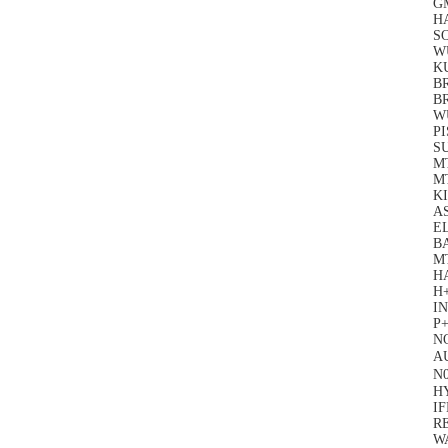
GM
H
S
W
KU
B
B
W
P
SU
M
M
KI
A
EL
B
M
H
H
I
P
N
AU
N0
H
I
R
W