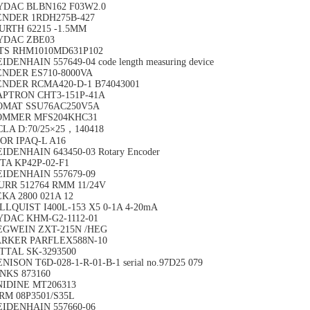
YDAC BLBN162 F03W2.0
ENDER 1RDH275B-427
URTH 62215 -1.5MM
YDAC ZBE03
TS RHM1010MD631P102
IDENHAIN 557649-04 code length measuring device
ENDER ES710-8000VA
ENDER RCMA420-D-1 B74043001
APTRON CHT3-151P-41A
OMAT SSU76AC250V5A
OMMER MFS204KHC31
CLA D:70/25×25，140418
NOR IPAQ-L A16
IDENHAIN 643450-03 Rotary Encoder
TA KP42P-02-F1
EIDENHAIN 557679-09
URR 512764 RMM 11/24V
KA 2800 021A 12
LLQUIST I400L-153 X5 0-1A 4-20mA
YDAC KHM-G2-1112-01
EGWEIN ZXT-215N /HEG
ARKER PARFLEX588N-10
ITTAL SK-3293500
NISON T6D-028-1-R-01-B-1 serial no.97D25 079
INKS 873160
NIDINE MT206313
RM 08P3501/S35L
EIDENHAIN 557660-06