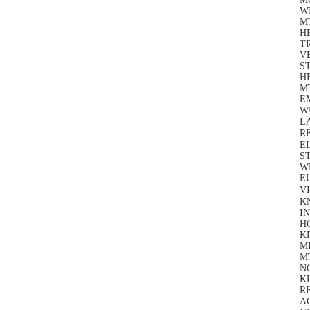
W
M
H
TR
V
S
H
M
E
W
L
R
E
S
WE
EU
V
K
IN
H
K
MI
M
N
K
R
A