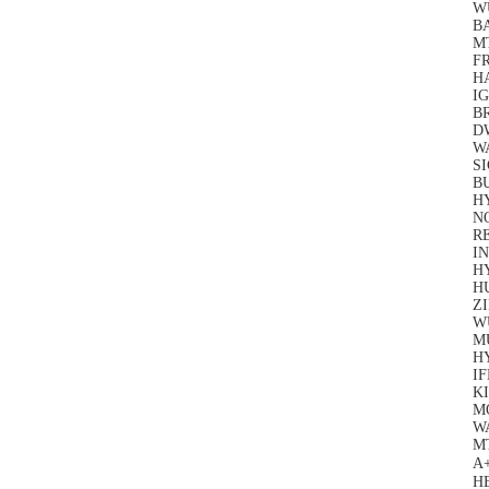
W
B
M
F
H
IG
BR
D
W
S
B
H
N
R
I
HY
H
Z
W
MU
H
I
K
M
W
M
A
H