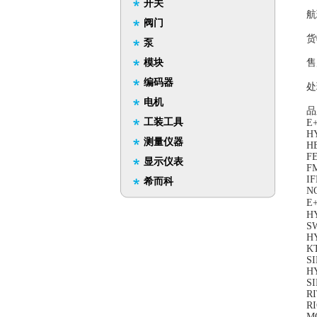
开关
航
阀门
货
泵
模块
售
编码器
处
电机
品
工装工具
E
H
测量仪器
H
F
显示仪表
F
I
希而科
N
E
H
S
H
K
S
H
S
RI
R
M