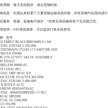
班周期：每天安排航班，保证货物时效，
物包装：长期以来积累了大量货物运输包装经验，所有货物均在国内进行
后服务：客服，返修集中操作，*的售后系统确保客户无后顾之忧。
理效率：ERP系统做单，可以提供订单全程查询。
牌 型号
+H FMR57-BCACCBBDA6RVJ1+AK
YDAC EDS344-2-250-000
EIDENHAIN 572249-17 LS487CML1020
EMA EX-DWR6
MC P/N:5271071 VALVE ASSEMBLY
FM TR2432
ORELEM 09060-05
+H COS41-4F(）
YDAC DRV 08-01.X/0
WAGELOK SS-62TF4 304 DN6
YDAC EDS346-3-400-000
TR ROTEX 42/55
IEMENS 6DD16070AA2
YDAC 0060D010BH3HC/-V B/C/
IRCAL MP2000
TTAL SZ 2368.000
ICO 591298
OOG D765-606/S04JOGAEUSAO