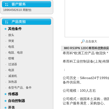
18964582610 周靳怡
其他备件
接头
·
弹簧
·
点击放大
电缆
·
IMO RS3PN 12DC希而科优势供应I
电阻、电容
·
希而科*欧洲工控产品 物流快 *
喷嘴
·
希而科工业控制设备(上海)有
过滤器
·
：
电源
·
减速机
·
公司历史：Silkroad24于
加热器
·
备件供应商。
各型号产品、备件
·
公司规模：100人左右
传感器
公司模式：德国本土采购，德
自动控制器
让客户服务满意，采购放心。
开关