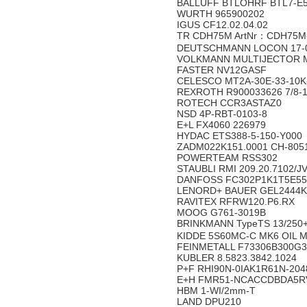
BALLUFF BTLOHRF BTL7-E5
WURTH 965900202
IGUS CF12.02.04.02
TR CDH75M ArtNr：CDH75M
DEUTSCHMANN LOCON 17-
VOLKMANN MULTIJECTOR 
FASTER NV12GASF
CELESCO MT2A-30E-33-10
REXROTH R900033626 7/8-
ROTECH CCR3ASTAZ0
NSD 4P-RBT-0103-8
E+L FX4060 226979
HYDAC ETS388-5-150-Y000
ZADM022K151.0001 CH-805
POWERTEAM RSS302
STAUBLI RMI 209.20.7102/J
DANFOSS FC302P1K1T5E5
LENORD+ BAUER GEL2444
RAVITEX RFRW120.P6.RX
MOOG G761-3019B
BRINKMANN TypeTS 13/250
KIDDE 5S60MC-C MK6 OIL 
FEINMETALL F73306B300G
KUBLER 8.5823.3842.1024
P+F RHI90N-0IAK1R61N-20
E+H FMR51-NCACCDBDA5R
HBM 1-WI/2mm-T
LAND DPU210