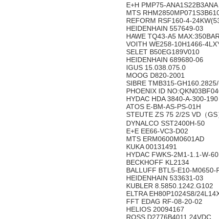
E+H PMP75-ANA1S22B3AN
MTS RHM2850MP071S3B61
REFORM RSF160-4-24KW(5
HEIDENHAIN 557649-03
HAWE TQ43-A5 MAX:350BA
VOITH WE258-10H1466-4LXY
SELET B50EG189V010
HEIDENHAIN 689680-06
IGUS 15.038.075.0
MOOG D820-2001
SIBRE TMB315-GH160.2825
PHOENIX ID NO:QKN03BF040
HYDAC HDA 3840-A-300-19
ATOS E-BM-AS-PS-01H
STEUTE ZS 75 2/2S VD（GS）
DYNALCO SST2400H-50
E+E EE66-VC3-D02
MTS ERM0600M0601AD
KUKA 00131491
HYDAC FWKS-2M1-1.1-W-601
BECKHOFF KL2134
BALLUFF BTL5-E10-M0650-
HEIDENHAIN 533631-03
KUBLER 8.5850.1242.G102
ELTRA EH80P1024S8/24L14X
FFT EDAG RF-08-20-02
HELIOS 20094167
ROSS D2776B4011 24VDC