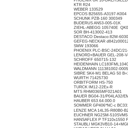
PHOENIX UK 10-DREHSILED 
KTR R24
WEBER 133529
EPCOS B25655-A3197-K004
SCHUNK PZB-160 300349
BUDERUS AN53-005-01K
ZIEHL-ABEGG 105740E QK
SOR BH-413002-413
DESTACO Destaco:82M-603
GEFEG-NECKAR d842z00012
SMW 193066
PHOENIX PLC-BSC-24DC/21
LENORD+BAUER GEL-208-V
SCHROFF 650715-132
HEIDENHAIN LC183FML1040
WALDMANN 111381002-0005
SIBRE SK4-M1 BELAG 50 B=
WURTH 71425730
ORBITFORM HS-750
TURCK IM12-22Ex-R
MTS RHM0365MF021A01
BAUER BG04-31/P04LA32/
HAUBER 653.64.000.0
SOMMER GP406*NC-c BC3
LENZE MCA 14L35-R80B0-B
EUCHNER NG2SM-510SVM5
HANSAFLEX P TF110x1550
STAUBLI MGK3VB10-14+M