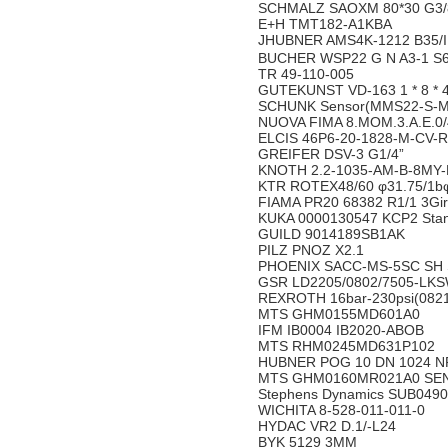
SCHMALZ SAOXM 80*30 G3/
E+H TMT182-A1KBA
JHUBNER AMS4K-1212 B35/
BUCHER WSP22 G N A3-1 S
TR 49-110-005
GUTEKUNST VD-163 1 * 8 * 4
SCHUNK Sensor(MMS22-S-M
NUOVA FIMA 8.MOM.3.A.E.0/
ELCIS 46P6-20-1828-M-CV-
GREIFER DSV-3 G1/4”
KNOTH 2.2-1035-AM-B-8MY
KTR ROTEX48/60 φ31.75/1
FIAMA PR20 68382 R1/1 3Gi
KUKA 0000130547 KCP2 Stan
GUILD 9014189SB1AK
PILZ PNOZ X2.1
PHOENIX SACC-MS-5SC SH 
GSR LD2205/0802/7505-LK
REXROTH 16bar-230psi(0821
MTS GHM0155MD601A0
IFM IB0004 IB2020-ABOB
MTS RHM0245MD631P102
HUBNER POG 10 DN 1024 N
MTS GHM0160MR021A0 SE
Stephens Dynamics SUB049
WICHITA 8-528-011-011-0
HYDAC VR2 D.1/-L24
BYK 5129 3MM