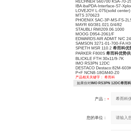
RECHNER 560700 KSA-70-2
IBA ibaPDA-Interface-S7-Xplo
LOVEJOY L-075(solid center
MTS 370623
PHOENIX SAC-3P-MS-FS-2L
MAYR 60/381.021.0/4/82
STAUBLI RMI209.06.1000
MOOG D954-2061/F
EDWARDS AIR ADMIT N/C 2
SAMSON 3271-01-700-FA H3
SPIETH MSR 110.2
希而科优势供
PARKER F800S
希而科优势供应I
BLICKLE FTH 30x11/9-7K
IMO RS3PN 12DC
DESTACO Destaco:82M-603
P+F NCN8-18GM40-Z0
产品相关关键字：
希而科
如果你对
IMO RS3PN 12DC希而
产品：
您的单位：