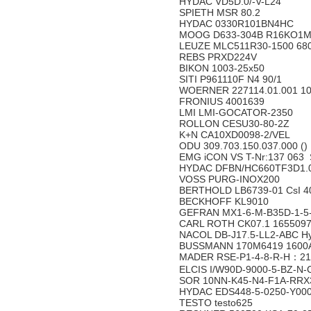
HYDAC VD5D.0/-V-L24
SPIETH MSR 80.2
HYDAC 0330R101BN4HC
MOOG D633-304B R16KO1
LEUZE MLC511R30-1500 68
REBS PRXD224V
BIKON 1003-25x50
SITI P961110F N4 90/1
WOERNER 227114.01.001 1
FRONIUS 4001639
LMI LMI-GOCATOR-2350
ROLLON CESU30-80-2Z
K+N CA10XD0098-2/VEL
ODU 309.703.150.037.000 ()
EMG iCON VS T-Nr:137 063 
HYDAC DFBN/HC660TF3D1.0
VOSS PURG-INOX200
BERTHOLD LB6739-01 CsI 40
BECKHOFF KL9010
GEFRAN MX1-6-M-B35D-1-5
CARL ROTH CK07.1 165509
NACOL DB-J17.5-LL2-ABC Hyd
BUSSMANN 170M6419 1600
MADER RSE-P1-4-8-R-H：2
ELCIS I/W90D-9000-5-BZ-N
SOR 10NN-K45-N4-F1A-RRX
HYDAC EDS448-5-0250-Y00
TESTO testo625