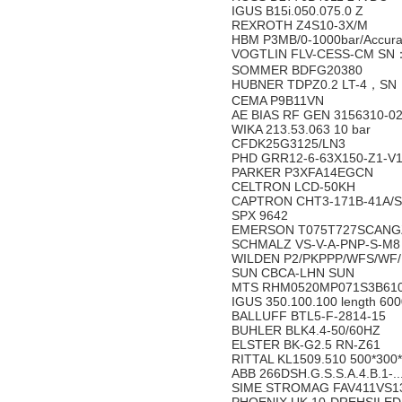
IGUS B15i.050.075.0 Z
REXROTH Z4S10-3X/M
HBM P3MB/0-1000bar/Accuracy 
VOGTLIN FLV-CESS-CM SN：
SOMMER BDFG20380
HUBNER TDPZ0.2 LT-4，SN
CEMA P9B11VN
AE BIAS RF GEN 3156310-0
WIKA 213.53.063 10 bar
CFDK25G3125/LN3
PHD GRR12-6-63X150-Z1-V
PARKER P3XFA14EGCN
CELTRON LCD-50KH
CAPTRON CHT3-171B-41A/
SPX 9642
EMERSON T075T727SCAN
SCHMALZ VS-V-A-PNP-S-M8 
WILDEN P2/PKPPP/WFS/WF
SUN CBCA-LHN SUN
MTS RHM0520MP071S3B61
IGUS 350.100.100 length 6
BALLUFF BTL5-F-2814-15
BUHLER BLK4.4-50/60HZ
ELSTER BK-G2.5 RN-Z61
RITTAL KL1509.510 500*300
ABB 266DSH.G.S.S.A.4.B.1-..
SIME STROMAG FAV411VS1