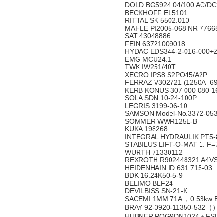
DOLD BG5924.04/100 AC/D
BECKHOFF EL5101
RITTAL SK 5502.010
MAHLE PI2005-068 NR 776
SAT 43048886
FEIN 63721009018
HYDAC EDS344-2-016-000
EMG MCU24.1
TWK IW251/40T
XECRO IPS8 S2PO45/A2P
FERRAZ V302721 (1250A 6
KERB KONUS 307 000 080 1
SOLA SDN 10-24-100P
LEGRIS 3199-06-10
SAMSON Model-No.3372-053
SOMMER WWR125L-B
KUKA 198268
INTEGRAL HYDRAULIK PT5
STABILUS LIFT-O-MAT 1. F=7
WURTH 71330112
REXROTH R902448321 A4V
HEIDENHAIN ID 631 715-03
BDK 16.24K50-5-9
BELIMO BLF24
DEVILBISS SN-21-K
SACEMI 1MM 71A ，0.53kw 
BRAY 92-0920-11350-532（
HUBNER POG9DN1024＋FSL