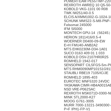
POWERTEAM PE55TWP-22
REXROTH 4WREQ 10 Q5-50-
KOBOLD VKG-1101 00 R08
TWK IW251/40-0.5
ELCIS A/XMM1002-G-1024-
SCHUNK MMS22-S-M8-PNP
Felsomat 245000
IFM SI5000
MONTECH GPU-14（56245
HERION 1811416/0.5-4
WOERNER D0400-09-EW
E+H FMU40-ANB2A2
MTS EHK0230M-D34-1A01
SUCO 0163 409 01 1 033
KOBOLD DSV-2107HR0R25
ROMHELD 1942-017
SENSOPART CIL5FGS-5m-
MTS RHM0090MP101S1G91
STAUBLI RBE19 7105/IC/JE
ROMHELD 1895-403
EUROTEC MNF5320 24VDC
YASKAWA CIMR-HB4A0015A
NSD VRE-P062SAC
REXROTH MSK071D-0300-
MINK STL2000-K27
MOOG G761-3005
MURR 7000-13221-3490300 
P+F IPH1-FP-V1