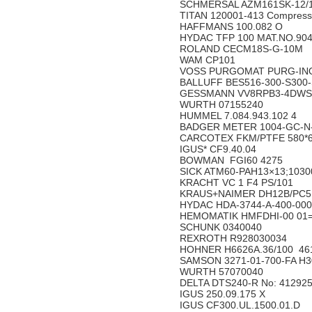
SCHMERSAL AZM161SK-12/1
TITAN 120001-413 Compresse
HAFFMANS 100.082 O
HYDAC TFP 100 MAT.NO.90
ROLAND CECM18S-G-10M
WAM CP101
VOSS PURGOMAT PURG-INO
BALLUFF BES516-300-S300
GESSMANN VV8RPB3-4DWSE
WURTH 07155240
HUMMEL 7.084.943.102 4
BADGER METER 1004-GC-N-
CARCOTEX FKM/PTFE 580*6
IGUS* CF9.40.04
BOWMAN FGI60 4275
SICK ATM60-PAH13×13;103
KRACHT VC 1 F4 PS/101
KRAUS+NAIMER DH12B/PC5
HYDAC HDA-3744-A-400-00
HEMOMATIK HMFDHI-00 01=
SCHUNK 0340040
REXROTH R928030034
HOHNER H6626A.36/100 4
SAMSON 3271-01-700-FA H3
WURTH 57070040
DELTA DTS240-R No: 41292
IGUS 250.09.175 X
IGUS CF300.UL.1500.01.D