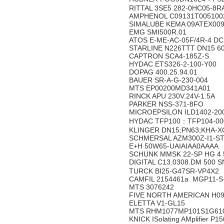
RITTAL 3SE5 282-0HC05-8
AMPHENOL C09131T00510
SIMALUBE KEMA 09ATEX009
EMG SMI500R.01
ATOS E-ME-AC-05F/4R-4 D
STARLINE N226TTT DN15 6
CAPTRON SCA4-185Z-S
HYDAC ETS326-2-100-Y00
DOPAG 400.25.94.01
BAUER SR-A-G-230-004
MTS EP00200MD341A01
RINCK APU 230V.24V-1.5A
PARKER NSS-371-8FO
MICROEPSILON ILD1402-2
HYDAC TFP100：TFP104-0
KLINGER DN15;PN63;KHA-X
SCHMERSAL AZM300Z-I1-ST
E+H 50W65-UAIAIAA0AAAA
SCHUNK MMSK 22-SP HG 4
DIGITAL C13.0308.DM 500
TURCK BI25-G47SR-VP4X2
CAMFIL 2154461a MGP11-S
MTS 3076242
FIVE NORTH AMERICAN H09
ELETTA V1-GL15
MTS RHM1077MP101S1G61
KNICK ISolating AMplifier P