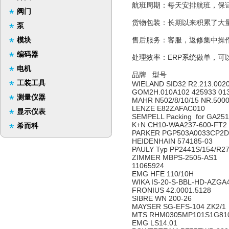
航班周期：每天安排航班，保
阀门
货物包装：长期以来积累了大
泵
模块
售后服务：客服，返修集中操
编码器
处理效率：ERP系统做单，可
电机
品牌 型号
工装工具
WIELAND SID32 R2.213.002
GOM2H.010A102 425933 01
测量仪器
MAHR N502/8/10/15 NR.500
LENZE E82ZAFAC010
显示仪表
SEMPELL Packing for GA251
K+N CH10-WAA237-600-FT2
希而科
PARKER PGP503A0033CP2
HEIDENHAIN 574185-03
PAULY Typ PP2441S/154/R2
ZIMMER MBPS-2505-AS1
11065924
EMG HFE 110/10H
WIKA IS-20-S-BBL-HD-AZG
FRONIUS 42.0001.5128
SIBRE WN 200-26
MAYSER SG-EFS-104 ZK2/1
MTS RHM0305MP101S1G81
EMG LS14.01