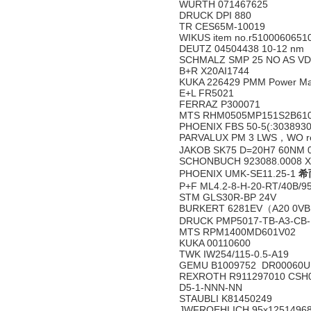
WURTH 071467625
DRUCK DPI 880
TR CES65M-10019
WIKUS item no.r5100060651
DEUTZ 04504438 10-12 nm
SCHMALZ SMP 25 NO AS VD 
B+R X20AI1744
KUKA 226429 PMM Power Ma
E+L FR5021
FERRAZ P300071
MTS RHM0505MP151S2B61
PHOENIX FBS 50-5(:303893
PARVALUX PM 3 LWS，WO re
JAKOB SK75 D=20H7 60NM 
SCHONBUCH 923088.0008 
PHOENIX UMK-SE11.25-1
希
P+F ML4.2-8-H-20-RT/40B/9
STM GLS30R-BP 24V
BURKERT 6281EV（A20 0V
DRUCK PMP5017-TB-A3-CB-
MTS RPM1400MD601V02
KUKA 00110600
TWK IW254/115-0.5-A19
GEMU B1009752 DR00060U 
REXROTH R911297010 CSH0
D5-1-NNN-NN
STAUBLI K81450249
JWFROEHLICH 95x1251496