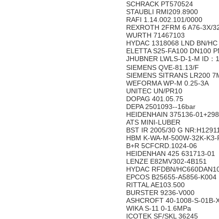
SCHRACK PT570524
STAUBLI RMI209.8900
RAFI 1.14.002.101/0000
REXROTH 2FRM 6 A76-3X/3
WURTH 71467103
HYDAC 1318068 LND BN/HC 
ELETTA S25-FA100 DN100 
JHUBNER LWLS-D-1-M ID：1
SIEMENS QVE-81.13/F
SIEMENS SITRANS LR200 
WEFORMA WP-M 0.25-3A
UNITEC UN/PR10
DOPAG 401.05.75
DEPA 2501093--16bar
HEIDENHAIN 375136-01+29840
ATS MINI-LUBER
BST IR 2005/30 G NR:H1291
HBM K-WA-M-500W-32K-K3-
B+R 5CFCRD.1024-06
HEIDENHAN 425 631713-01
LENZE E82MV302-4B151
HYDAC RFDBN/HC660DAN1
EPCOS B25655-A5856-K004
RITTAL AE103.500
BURSTER 9236-V000
ASHCROFT 40-1008-S-01B-X
WIKA S-11 0-1.6MPa
ICOTEK SF/SKL 36245