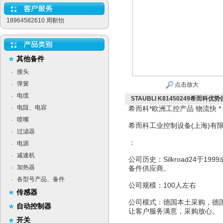
18964582610 周靳怡
其他备件
接头
·
弹簧
·
点击放大
电缆
·
STAUBLI K81450249希而科优势供
电阻、电容
·
希而科*欧洲工控产品 物流快 *
喷嘴
·
希而科工业控制设备(上海)有
过滤器
·
：
电源
·
减速机
·
公司历史：Silkroad24于
加热器
·
备件供应商。
各型号产品、备件
·
公司规模：100人左右
传感器
公司模式：德国本土采购，德
自动控制器
让客户服务满意，采购放心。
开关