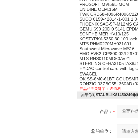
PROSOFT MVI56E-MCM
ENIDINE OEM.15M
TWK CRD58-4096R4096C2Z
SUCO 0159-42814-1-001 1.0
PHOENIX SAC-5P-M12MS CA
GEMU 690 20D 0 5141 EPD
SONTHEIMER HV10/125
KOSTYRKA 5350.30.100 lock 
MTS RHM0270MH021A01
Southwest Microwave MS16
EMG EVK2-CP/800.02/L267
MTS RHS0110MD60AV21
STERLING CEHA3105TAX8J
HYDAC control card with lo
SWAGEL
OK SS-6M0-61BT GOUDSMI
RONZIO 03ZBG55L360AD+
产品相关关键字：
希而科
如果你对
STAUBLI K81450249
产品：
您的单位：