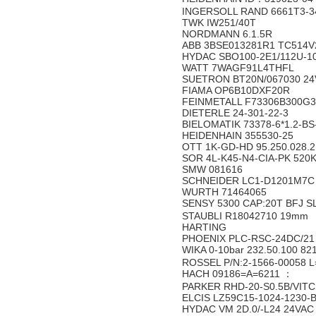
INGERSOLL RAND 6661T3-3
TWK IW251/40T
NORDMANN 6.1.5R
ABB 3BSE013281R1 TC514
HYDAC SBO100-2E1/112U-1
WATT 7WAGF91L4THFL
SUETRON BT20N/067030 24
FIAMA OP6B10DXF20R
FEINMETALL F73306B300G
DIETERLE 24-301-22-3
BIELOMATIK 73378-6*1.2-BS
HEIDENHAIN 355530-25
OTT 1K-GD-HD 95.250.028.2
SOR 4L-K45-N4-CIA-PK 520
SMW 081616
SCHNEIDER LC1-D1201M7
WURTH 71464065
SENSY 5300 CAP:20T BFJ 
STAUBLI R18042710 19mm
HARTING
PHOENIX PLC-RSC-24DC/2
WIKA 0-10bar 232.50.100 82
ROSSEL P/N:2-1566-00058 
HACH 09186=A=6211 ：
PARKER RHD-20-S0.5B/VIT
ELCIS LZ59C15-1024-1230-
HYDAC VM 2D.0/-L24 24VA