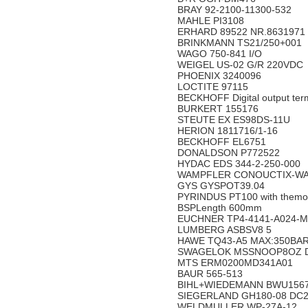
BRAY 92-2100-11300-532
MAHLE PI3108
ERHARD 89522 NR.8631971
BRINKMANN TS21/250+001
WAGO 750-841 I/O
WEIGEL US-02 G/R 220VDC
PHOENIX 3240096
LOCTITE 97115
BECKHOFF Digital output ter
BURKERT 155176
STEUTE EX ES98DS-11U
HERION 1811716/1-16
BECKHOFF EL6751
DONALDSON P772522
HYDAC EDS 344-2-250-000
WAMPFLER CONOUCTIX-WA
GYS GYSPOT39.04
PYRINDUS PT100 with themowel
BSPLength 600mm
EUCHNER TP4-4141-A024-
LUMBERG ASBSV8 5
HAWE TQ43-A5 MAX:350BA
SWAGELOK MSSNOOP8OZ 
MTS ERM0200MD341A01
BAUR 565-513
BIHL+WIEDEMANN BWU156
SIEGERLAND GH180-08 DC
WELDMULLER WP-27A-12