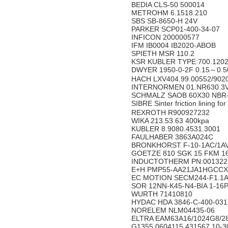
BEDIA CLS-50 500014
METROHM 6.1518.210
SBS SB-8650-H 24V
PARKER SCP01-400-34-07
INFICON 200000577
IFM IB0004 IB2020-ABOB
SPIETH MSR 110.2
KSR KUBLER TYPE:700.120
DWYER 1950-0-2F 0.15～0.
HACH LXV404.99.00552/902
INTERNORMEN 01.NR630.3VG
SCHMALZ SAOB 60X30 NBR-
SIBRE Sinter friction lining
REXROTH R900927232
WIKA 213.53.63 400kpa
KUBLER 8.9080.4531.3001
FAULHABER 3863A024C
BRONKHORST F-10-1AC/1AV
GOETZE 810 SGK 15 FKM 1
INDUCTOTHERM PN:001322
E+H PMP55-AA21JA1HGCC
EC MOTION SECM244-F1.1
SOR 12NN-K45-N4-BIA 1-16
WURTH 71410810
HYDAC HDA 3846-C-400-03
NORELEM NLM04435-06
ELTRA EAM63A16/1024G8/
G1355.0604115 431567 10-