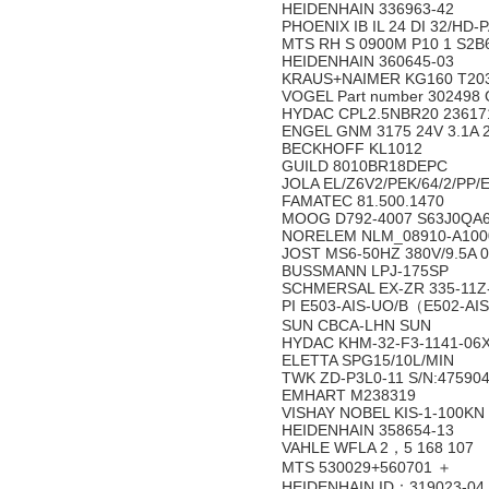
HEIDENHAIN 336963-42
PHOENIX IB IL 24 DI 32/HD
MTS RH S 0900M P10 1 S2B
HEIDENHAIN 360645-03
KRAUS+NAIMER KG160 T20
VOGEL Part number 302498 G
HYDAC CPL2.5NBR20 2361
ENGEL GNM 3175 24V 3.1A 
BECKHOFF KL1012
GUILD 8010BR18DEPC
JOLA EL/Z6V2/PEK/64/2/PP/ED
FAMATEC 81.500.1470
MOOG D792-4007 S63J0QA
NORELEM NLM_08910-A100
JOST MS6-50HZ 380V/9.5A 
BUSSMANN LPJ-175SP
SCHMERSAL EX-ZR 335-11Z-
PI E503-AIS-UO/B（E502-A
SUN CBCA-LHN SUN
HYDAC KHM-32-F3-1141-06
ELETTA SPG15/10L/MIN
TWK ZD-P3L0-11 S/N:47590
EMHART M238319
VISHAY NOBEL KIS-1-100KN
HEIDENHAIN 358654-13
VAHLE WFLA 2，5 168 107
MTS 530029+560701 ＋
HEIDENHAIN ID：319023-04