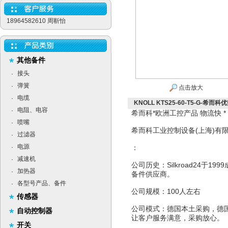
18964582610 周靳怡
其他备件
接头
·
弹簧
·
点击放大
电缆
·
KNOLL KTS25-60-T5-G-希而科优
电阻、电容
·
希而科*欧洲工控产品 物流快 *
喷嘴
·
希而科工业控制设备(上海)有
过滤器
·
电源
·
：
减速机
·
公司历史：Silkroad24于
加热器
·
备件供应商。
各型号产品、备件
·
公司规模：100人左右
传感器
公司模式：德国本土采购，德
自动控制器
让客户服务满意，采购放心。
开关