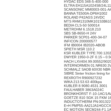
HYDAC EDS 348-5-400-000
ELTRA EH115A1024S8/24L1
SCANSONIC MM0003-001-A
BANNA TE500A-DP6H1002
ROLAND P42AGS 24VDC
MTS RHM1310MK101S3B61
BEDIA CLS-50 500014
METROHM 6.1518.210
SBS SB-8650-H 24V
PARKER SCP01-400-34-07
INFICON 200000577
IFM IB0004 IB2020-ABOB
SPIETH MSR 110.2
KSR KUBLER TYPE:700.120
DWYER 1950-0-2F 0.15～0.
HACH LXV404.99.00552/902
INTERNORMEN 01.NR630.3VG
SCHMALZ SAOB 60X30 NBR-
SIBRE Sinter friction lining
REXROTH R900927232
WIKA 213.53.63 400kpa
KUBLER 8.9080.4531.3001
FAULHABER 3863A024C
BRONKHORST F-10-1AC/1AV
GOETZE 810 SGK 15 FKM 1
INDUCTOTHERM PN:001322
E+H PMP55-AA21JA1HGCC
EC MOTION SECM244-F1.1