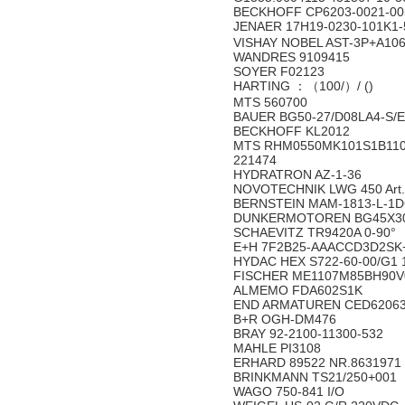
BECKHOFF CP6203-0021-00
JENAER 17H19-0230-101K
VISHAY NOBEL AST-3P+A10
WANDRES 9109415
SOYER F02123
HARTING ：（100/）/ ()
MTS 560700
BAUER BG50-27/D08LA4-S/
BECKHOFF KL2012
MTS RHM0550MK101S1B11
221474
HYDRATRON AZ-1-36
NOVOTECHNIK LWG 450 Art.Nr
BERNSTEIN MAM-1813-L-1
DUNKERMOTOREN BG45X30S
SCHAEVITZ TR9420A 0-90°
E+H 7F2B25-AAACCD3D2S
HYDAC HEX S722-60-00/G1 
FISCHER ME1107M85BH90V0
ALMEMO FDA602S1K
END ARMATUREN CED620632
B+R OGH-DM476
BRAY 92-2100-11300-532
MAHLE PI3108
ERHARD 89522 NR.8631971
BRINKMANN TS21/250+001
WAGO 750-841 I/O