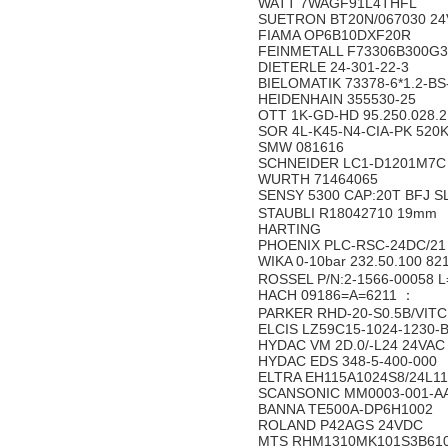
WATT 7WAGF91L4THFL
SUETRON BT20N/067030 24
FIAMA OP6B10DXF20R
FEINMETALL F73306B300G
DIETERLE 24-301-22-3
BIELOMATIK 73378-6*1.2-BS
HEIDENHAIN 355530-25
OTT 1K-GD-HD 95.250.028.2
SOR 4L-K45-N4-CIA-PK 520
SMW 081616
SCHNEIDER LC1-D1201M7
WURTH 71464065
SENSY 5300 CAP:20T BFJ 
STAUBLI R18042710 19mm
HARTING
PHOENIX PLC-RSC-24DC/2
WIKA 0-10bar 232.50.100 82
ROSSEL P/N:2-1566-00058 
HACH 09186=A=6211 ：
PARKER RHD-20-S0.5B/VIT
ELCIS LZ59C15-1024-1230-
HYDAC VM 2D.0/-L24 24VA
HYDAC EDS 348-5-400-000
ELTRA EH115A1024S8/24L1
SCANSONIC MM0003-001-A
BANNA TE500A-DP6H1002
ROLAND P42AGS 24VDC
MTS RHM1310MK101S3B61