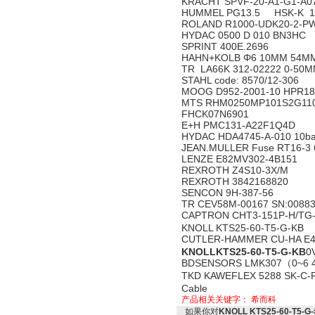
KRACHT SPVF-20-A1-G1-A
HUMMEL PG13.5 HSK-K 1
ROLAND R1000-UDK20-2-P
HYDAC 0500 D 010 BN3HC
SPRINT 400E.2696
HAHN+KOLB Φ6 10MM 54M
TR LA66K 312-02222 0-50
STAHL code: 8570/12-306
MOOG D952-2001-10 HPR1
MTS RHM0250MP101S2G11
FHCK07N6901
E+H PMC131-A22F1Q4D
HYDAC HDA4745-A-010 10b
JEAN.MULLER Fuse RT16-3 
LENZE E82MV302-4B151
REXROTH Z4S10-3X/M
REXROTH 3842168820
SENCON 9H-387-56
TR CEV58M-00167 SN:0088
CAPTRON CHT3-151P-H/T
KNOLL KTS25-60-T5-G-KB
CUTLER-HAMMER CU-HA E4
KNOLLKTS25-60-T5-G-KB
0
BDSENSORS LMK307（0~6 4~
TKD KAWEFLEX 5288 SK-C-
Cable
产品相关关键字：
希而科
如果你对
KNOLL KTS25-60-T5