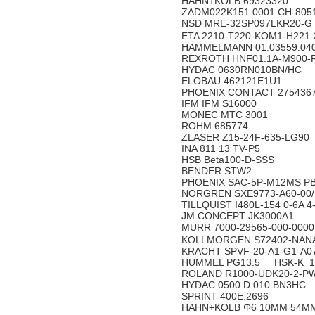
HAHN+KOLB 69323320
ZADM022K151.0001 CH-805
NSD MRE-32SP097LKR20-G
ETA 2210-T220-KOM1-H221
HAMMELMANN 01.03559.04
REXROTH HNF01.1A-M900-
HYDAC 0630RN010BN/HC
ELOBAU 462121E1U1
PHOENIX CONTACT 275436
IFM IFM S16000
MONEC MTC 3001
ROHM 685774
ZLASER Z15-24F-635-LG90
INA 811 13 TV-P5
HSB Beta100-D-SSS
BENDER STW2
PHOENIX SAC-5P-M12MS P
NORGREN SXE9773-A60-00
TILLQUIST I480L-154 0-6A 
JM CONCEPT JK3000A1
MURR 7000-29565-000-000
KOLLMORGEN S72402-NAN
KRACHT SPVF-20-A1-G1-A
HUMMEL PG13.5 HSK-K 1
ROLAND R1000-UDK20-2-P
HYDAC 0500 D 010 BN3HC
SPRINT 400E.2696
HAHN+KOLB Φ6 10MM 54M