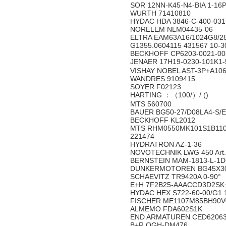
SOR 12NN-K45-N4-BIA 1-16
WURTH 71410810
HYDAC HDA 3846-C-400-03
NORELEM NLM04435-06
ELTRA EAM63A16/1024G8/
G1355.0604115 431567 10-
BECKHOFF CP6203-0021-00
JENAER 17H19-0230-101K
VISHAY NOBEL AST-3P+A10
WANDRES 9109415
SOYER F02123
HARTING ：（100/）/ ()
MTS 560700
BAUER BG50-27/D08LA4-S/
BECKHOFF KL2012
MTS RHM0550MK101S1B11
221474
HYDRATRON AZ-1-36
NOVOTECHNIK LWG 450 Art.Nr
BERNSTEIN MAM-1813-L-1
DUNKERMOTOREN BG45X30S
SCHAEVITZ TR9420A 0-90°
E+H 7F2B25-AAACCD3D2S
HYDAC HEX S722-60-00/G1 
FISCHER ME1107M85BH90V0
ALMEMO FDA602S1K
END ARMATUREN CED620632
B+R OGH-DM476