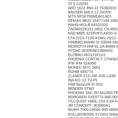
STS 115091
ARO 1622-894-22 75360010
BAUSER 668.6 12-24VDC
MTS RPS0700MD601A01
DEMAG BK20 26577184 180
HAHN+KOLB 69323320
ZADM022K151.0001 CH-805
NSD MRE-32SP097LKR20-G
ETA 2210-T220-KOM1-H221
HAMMELMANN 01.03559.04
REXROTH HNF01.1A-M900-
HYDAC 0630RN010BN/HC
ELOBAU 462121E1U1
PHOENIX CONTACT 275436
IFM IFM S16000
MONEC MTC 3001
ROHM 685774
ZLASER Z15-24F-635-LG90
INA 811 13 TV-P5
HSB Beta100-D-SSS
BENDER STW2
PHOENIX SAC-5P-M12MS P
NORGREN SXE9773-A60-00
TILLQUIST I480L-154 0-6A 
JM CONCEPT JK3000A1
MURR 7000-29565-000-000
KOLLMORGEN S72402-NAN