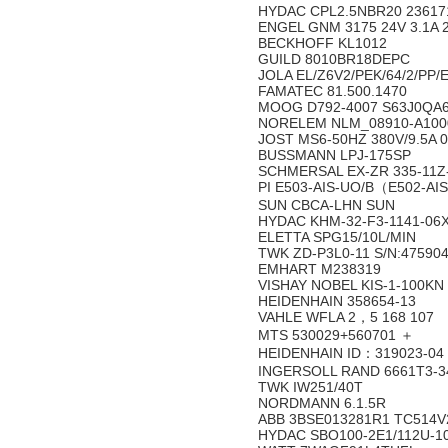
HYDAC CPL2.5NBR20 2361
ENGEL GNM 3175 24V 3.1A 
BECKHOFF KL1012
GUILD 8010BR18DEPC
JOLA EL/Z6V2/PEK/64/2/PP/ED
FAMATEC 81.500.1470
MOOG D792-4007 S63J0QA
NORELEM NLM_08910-A100
JOST MS6-50HZ 380V/9.5A 
BUSSMANN LPJ-175SP
SCHMERSAL EX-ZR 335-11Z-
PI E503-AIS-UO/B（E502-A
SUN CBCA-LHN SUN
HYDAC KHM-32-F3-1141-06
ELETTA SPG15/10L/MIN
TWK ZD-P3L0-11 S/N:47590
EMHART M238319
VISHAY NOBEL KIS-1-100KN
HEIDENHAIN 358654-13
VAHLE WFLA 2，5 168 107
MTS 530029+560701 ＋
HEIDENHAIN ID：319023-04
INGERSOLL RAND 6661T3-3
TWK IW251/40T
NORDMANN 6.1.5R
ABB 3BSE013281R1 TC514
HYDAC SBO100-2E1/112U-1