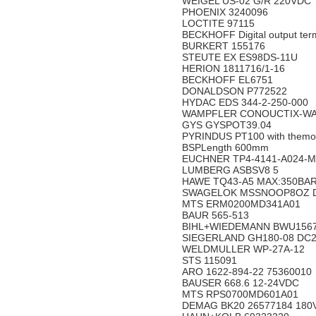
WEIGEL US-02 G/R 220VDC
PHOENIX 3240096
LOCTITE 97115
BECKHOFF Digital output ter
BURKERT 155176
STEUTE EX ES98DS-11U
HERION 1811716/1-16
BECKHOFF EL6751
DONALDSON P772522
HYDAC EDS 344-2-250-000
WAMPFLER CONOUCTIX-WA
GYS GYSPOT39.04
PYRINDUS PT100 with themowel
BSPLength 600mm
EUCHNER TP4-4141-A024-
LUMBERG ASBSV8 5
HAWE TQ43-A5 MAX:350BA
SWAGELOK MSSNOOP8OZ 
MTS ERM0200MD341A01
BAUR 565-513
BIHL+WIEDEMANN BWU156
SIEGERLAND GH180-08 DC
WELDMULLER WP-27A-12
STS 115091
ARO 1622-894-22 75360010
BAUSER 668.6 12-24VDC
MTS RPS0700MD601A01
DEMAG BK20 26577184 180