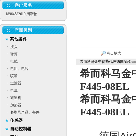
18964582610 周靳怡
其他备件
·
接头
点击放大
·
弹簧
·
电缆
希而科马金中优势代理德国AirCom调
·
电阻、电容
希而科马金中
·
喷嘴
F445-08EL
·
过滤器
·
电源
希而科马金中
·
减速机
·
加热器
F445-08EL
·
各型号产品、备件
传感器
自动控制器