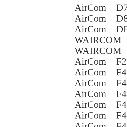
AirCom D7
AirCom D8
AirCom D
WAIRCOM 
WAIRCOM 
AirCom F2
AirCom F4
AirCom F4
AirCom F4
AirCom F4
AirCom F4
AirCom F4