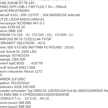
KAB JOKAB RT7B 24V
IWO GPP-USB-1 FW7711/0.7 5V---700mA
ll HC9901FDN26H
ltcraft K101 -200~1370℃；S/N:060500158 Voltcraft
TZE LRZKF6D024-240H-01
ecanique IEC/EN60 947-5-1
nkel 3199.04.19
itron DM6.100
NDUM CV-310 （5）CV-210（15） CV-505（1）
NFOSS BF70-71/D11LA4-TF/SP
RKARDT 3QLC/K200，A2-6
tec 600-573-000 960*7MM PU ROUND（2014）
hott Schott KL 1500 LED
talogic 937401034
talogic CBX-500
rkert typE:8025，：418778
hroff Schroff 60817-055
ectro industries Nexus 1272
I
RKER 11F16EC
athon 7611015042
selmann 4200.100.000
hneider schneider Typ D900.50 130VDC/4A Ord.No 0062010900503 R
G EMG BMI 2-CP/500/2060/1450/0/300/8/SE
ZMULA T-LL，12-2-01，04-10，
mmi busch 588.085
mmi busch 588.082