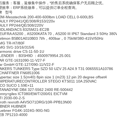
后服务：客服，返修集中操作，*的售后系统确保客户无后顾之忧。
理效率：ERP系统做单，可以提供订单全程查询。
牌 型号
M-Messtechnik 200-400-600lbm LOAD CELL 0-600LBS
ULY PP2441/QE/308/R153/220v
ULY PP244/QE/308/220V
DLAND/ACS 8325M21-EC2B
UFRA AS200，AS200KATA 70，AS200 III IP67 Standard 3 50Hz 380V 
limon BSB01A010B03 7l/h，400bar，0 75kW/380-415V/50Hz
G TR-H7/80F
G SV1-10/16/315/6
rmonic drive CS-11-50-1U
ENDER ：B3SH9D ：4500979954.25.001
R GTE-1631090-11-V27-F
r GmbH GTE-127/090-11/V22-F
NKERS TUNKERS Type:SZD 50 UZV 25 A24.9 T31 0065551A10786
HAFFNER FN6851006
ertac size 1.5(m40) 8pin size 1 (m23) 12 pin 20 degree offset4
MPERATURECONTROLLER STEGO KTS011 10A 250VAC
CO SUCO 1.59E+11
ANADYNE DB4 327-5562 2400 RE-500442
nny+giles ICT080/EM/T/200/01 EICTVM
I 2030-00-2-S
xroth rexroth A4VSO71DRG/10R-PPB13N00
BNER HUBNER
ebner FG4K-1024G-90G-NG
B 7P1210-4000