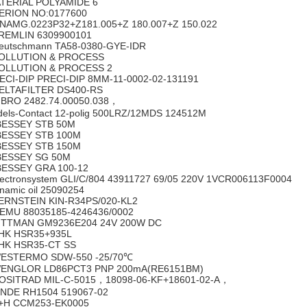
TERIAL POLYAMIDE 6
RION NO:0177600
AMG.0223P32+Z181.005+Z 180.007+Z 150.022
EMLIN 6309900101
utschmann TA58-0380-GYE-IDR
LLUTION & PROCESS
LLUTION & PROCESS 2
ECI-DIP PRECI-DIP 8MM-11-0002-02-131191
LTAFILTER DS400-RS
BRO 2482.74.00050.038，
els-Contact 12-polig 500LRZ/12MDS 124512M
BESSEY STB 50M
BESSEY STB 100M
BESSEY STB 150M
BESSEY SG 50M
BESSEY GRA 100-12
ectronsystem GLI/C/804 43911727 69/05 220V 1VCR006113F0004
namic oil 25090254
RNSTEIN KIN-R34PS/020-KL2
MU 88035185-4246436/0002
TTMAN GM9236E204 24V 200W DC
K HSR35+935L
K HSR35-CT SS
STERMO SDW-550 -25/70℃
NGLOR LD86PCT3 PNP 200mA(RE6151BM)
SITRAD MIL-C-5015，18098-06-KF+18601-02-A，
NDE RH1504 519067-02
H CCM253-EK0005