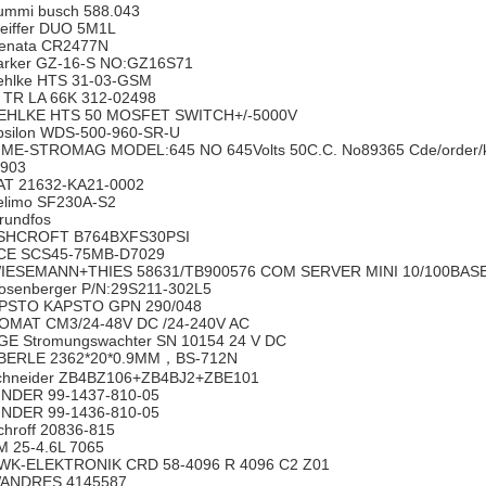
mmi busch 588.043
eiffer DUO 5M1L
nata CR2477N
rker GZ-16-S NO:GZ16S71
hlke HTS 31-03-GSM
 TR LA 66K 312-02498
HLKE HTS 50 MOSFET SWITCH+/-5000V
silon WDS-500-960-SR-U
ME-STROMAG MODEL:645 NO 645Volts 50C.C. No89365 Cde/order/
:903
T 21632-KA21-0002
limo SF230A-S2
undfos
HCROFT B764BXFS30PSI
E SCS45-75MB-D7029
ESEMANN+THIES 58631/TB900576 COM SERVER MINI 10/100BAS
senberger P/N:29S211-302L5
PSTO KAPSTO GPN 290/048
MAT CM3/24-48V DC /24-240V AC
E Stromungswachter SN 10154 24 V DC
ERLE 2362*20*0.9MM，BS-712N
hneider ZB4BZ106+ZB4BJ2+ZBE101
NDER 99-1437-810-05
NDER 99-1436-810-05
hroff 20836-815
 25-4.6L 7065
K-ELEKTRONIK CRD 58-4096 R 4096 C2 Z01
NDRES 4145587