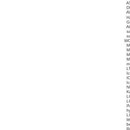
AS
DR
AV
HA
GI
AC
sa
sa
WO
MA
MA
MA
MA
mo
LT
Ic
IC
Ic
NU
Ko
LO
LO
IN
hy
LI
li
be
Re