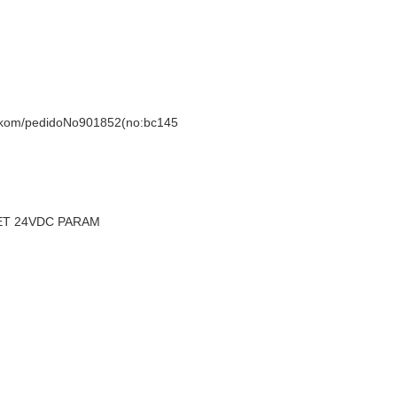
kom/pedidoNo901852(no:bc145
ET 24VDC PARAM