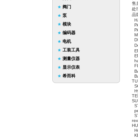
售
阀门
处
品
泵
HJ
模块
PA
PA
编码器
MI
DE
电机
De
工装工具
EM
EM
测量仪器
ha
FL
显示仪表
BA
希而科
Ba
TU
SC
Hyp
TE
SU
ST
pe
ST
re
HU
Hu
KE