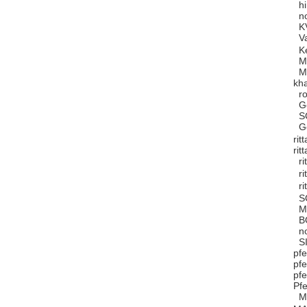
hi
no
KV
Va
Ke
MA
MV
kh
ro
Go
SC
Ge
rit
rit
ri
ri
ri
SC
MG
BO
no
SI
pf
pfe
pfe
Pfe
MI