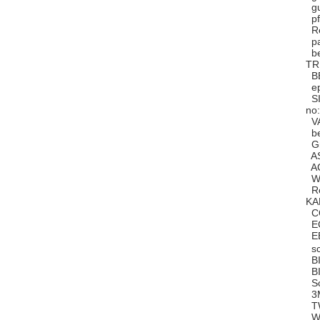
gu
pf
Re
pa
be
TR
BE
ep
SI
no
VA
be
Gr
AS
AC
WI
Ro
KA
CO
EG
EB
sc
BI
BI
Sc
3M
TW
WA