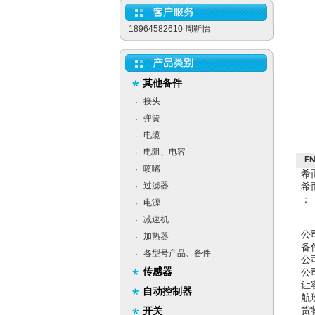
18964582610 周靳怡
其他备件
接头
·
弹簧
·
电缆
·
电阻、电容
·
F
喷嘴
·
希
过滤器
希
·
：
电源
·
减速机
·
公
加热器
·
备
各型号产品、备件
·
公
传感器
公
让
自动控制器
航
货
开关