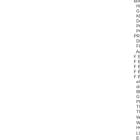
MA
HE
GN
KR
De
PO
PO
PR
DE
FI
Ad
F 
F 
F 
F 
F 
el
di
BE
GE
PI
TH
TH
WE
WE
HO
LI
E+