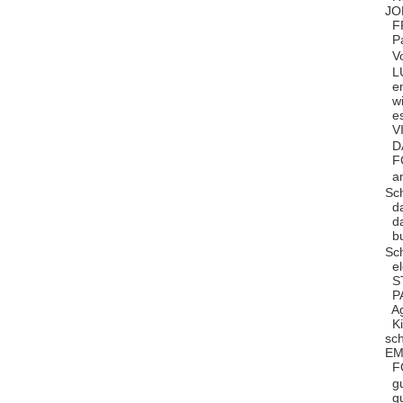
JO
FR
Pa
Vo
LU
em
wi
es
VI
DA
FO
am
Sc
da
da
bu
Sc
el
ST
PA
Ag
Ki
sc
EM
FO
gu
gu