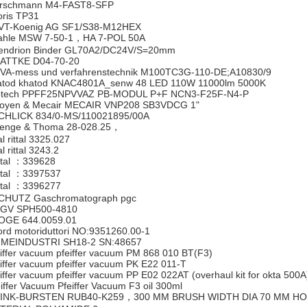
rschmann M4-FAST8-SFP
ris TP31
T-Koenig AG SF1/S38-M12HEX
hle MSW 7-50-1，HA 7-POL 50A
ndrion Binder GL70A2/DC24V/S=20mm
TTKE D04-70-20
A-mess und verfahrenstechnik M100TC3G-110-DE;A10830/9
atod khatod KNAC4801A_senw 48 LED 110W 11000lm 5000K
tech PPFF25NPVVAZ PB-MODUL P+F NCN3-F25F-N4-P
yen & Mecair MECAIR VNP208 SB3VDCG 1"
HLICK 834/0-MS/110021895/00A
nge & Thoma 28-028.25，
tal rittal 3325.027
tal rittal 3243.2
ttal ：339628
ttal ：3397537
ttal ：3396277
HUTZ Gaschromatograph pgc
V SPH500-4810
GE 644.0059.01
rd motoriduttori NO:9351260.00-1
MEINDUSTRI SH18-2 SN:48657
eiffer vacuum pfeiffer vacuum PM 868 010 BT(F3)
iffer vacuum pfeiffer vacuum PK E22 011-T
iffer vacuum pfeiffer vacuum PP E02 022AT (overhaul kit for okta 500A
iffer Vacuum Pfeiffer Vacuum F3 oil 300ml
NK-BURSTEN RUB40-K259，300 MM BRUSH WIDTH DIA 70 MM HOLE