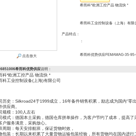
希而科*欧洲工控产品 物流快 *
希而科工业控制设备（上海）有限
产品特点：
：
希而科优势供应FEMAMAG-35-95-0
点击放大
N6851006希而科优势供应
说明：
而科*欧洲工控产品 物流快 *
而科工业控制设备(上海)有限公司
司历史：Silkroad24于1999成立，16年备件销售积累，励志成为国内
件供应商。
司规模：100人左右
司模式：德国本土采购，德国仓库拼单操作，为客户节约了成本，提高了
客户服务满意，采购放心。
班周期：每天安排航班，保证货物时效，
物包装：长期以来积累了大量货物运输包装经验，所有货物均在国内进行