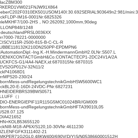
dacZBM300
RKERD1VW021FNJW91X864
oeberC202F0310EK501USOM140I:30.692SERIAL903649n2:981/mini:
rckFLDP-IM16-0001Nr:6825326
hleMKHF7/100-2HS，NO:262092,1000mm,90deg
LLONP848/1248
r-deutschlandPRSL0036XX
rr7000-78221-0000000
CISCV115R-2500-815-B-C-CL-R
UBBE118132K210DN250PP-EPDMPN6
IAutomationDipl.-Ing.K.-H.MindermannGmbH2.0LNr:S507.L
OENIXCONTACTGmbH&Co.CONTACTECP1-2DC24V1A/2A
UCKFCS-G1/4A4-NAEX,id:6870315Nr:6870315
EVS2GP012V-32N11/2
ickP41068D1
rrMPS20-230/24
lbornMess-undRegelungstechnikGmbHSW5600WC1
rckBL20-E-16DI-24VDC-PNr:6827231
HNEIDERBRS39BWS0571
LLUFF（）
DIO-ENERGIEPIF11R115G5MC01024BR//GM009
lbornMess-undRegelungstechnikGmbHFTA39010L05
US28.07.125
DIA421652
HN+KOLB53655120
rckNI8-M18-AP6X/S120,10-30VNr:4611230
IZLENFGFK3111402-21
MKPER71G2GL0.48KW400/690V(D/Y)S/N0538660001512H