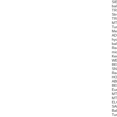
SI
ba
TR
St
TR
MT
Tu
Me
AD
hy
ba
Re
mi
Ke
WE
BE
SN
Re
HO
AB
BE
Eu
MT
MT
EL
SA
Ba
Tu