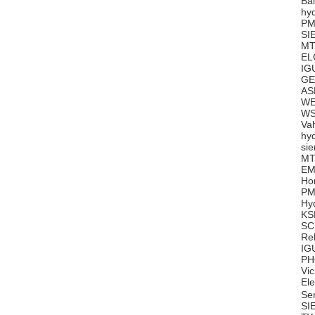
Ba
hy
PM
SI
MT
EL
IG
GE
AS
WE
WS
Va
hy
si
MT
EM
Ho
PM
Hy
KS
SC
Re
IG
PH
Vi
El
Se
SI