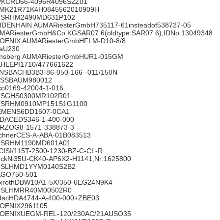
KCRD66-4096R4096S2Z01
MK21R71K4H0845562010909H
SRHM2490MD631P102
IDENHAIN AUMARiesterGmbH735117-61insteadof538727-05
MARiesterGmbH&Co.KGSAR07.6(oldtype:SAR07.6),IDNo:13049348
OENIX AUMARiesterGmbHFLM-D10-8/8
iaU230
nsberg AUMARiesterGmbHUR1-015GM
HLEPI1710/477661622
NSBACHB3B3-86-050-166--011/150N
SSBAUM980012
co0169-42004-1-016
SGHS0300MR102R01
SRHM0910MP151S1G1100
EMENS6DD1607-0CA1
DACEDS346-1-400-000
RZOG8-1571-338873-3
chnerCES-A-ABA-01B083513
SRHM1190MD601A01
CISI/115T-2500-1230-BZ-C-CL-R
rckNi35U-CK40-AP6X2-H1141,Nr:1625800
SLHMD1YYM0140S2B2
GO750-501
xrothDBW10A1-5X/350-6EG24N9K4
SLHMRR40M00502R0
dacHDA4744-A-400-000+ZBE03
OENIX2961105
OENIXUEGM-REL-120/230AC/21AUSO35