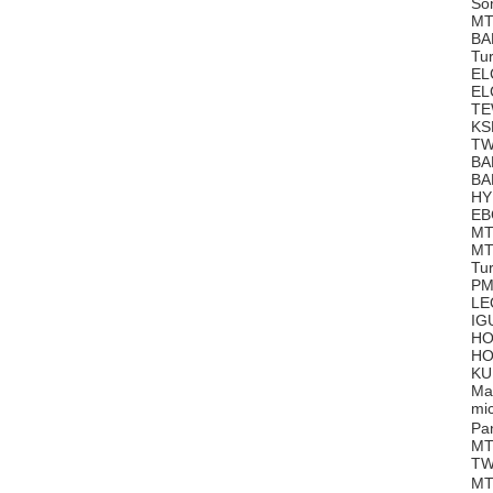
So
MT
BA
Tu
EL
EL
TE
KS
TW
BA
BA
HY
EB
MT
MT
Tu
PM
LE
IG
HO
HO
KU
Ma
mi
Pa
MT
TW
MT