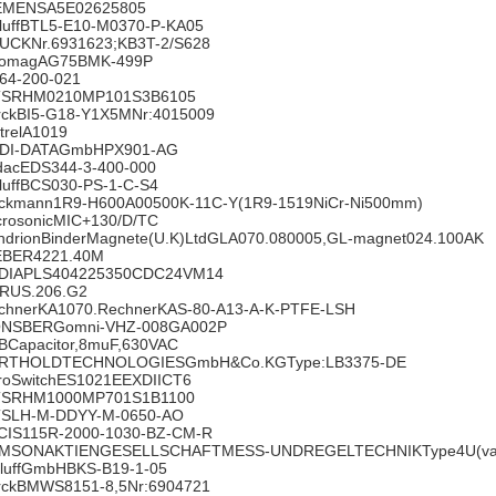
EMENSA5E02625805
lluffBTL5-E10-M0370-P-KA05
UCKNr.6931623;KB3T-2/S628
romagAG75BMK-499P
64-200-021
SRHM0210MP101S3B6105
rckBI5-G18-Y1X5MNr:4015009
trelA1019
DI-DATAGmbHPX901-AG
dacEDS344-3-400-000
lluffBCS030-PS-1-C-S4
ckmann1R9-H600A00500K-11C-Y(1R9-1519NiCr-Ni500mm)
crosonicMIC+130/D/TC
ndrionBinderMagnete(U.K)LtdGLA070.080005,GL-magnet024.100AK
BER4221.40M
DIAPLS404225350CDC24VM14
RUS.206.G2
chnerKA1070.RechnerKAS-80-A13-A-K-PTFE-LSH
NSBERGomni-VHZ-008GA002P
BCapacitor,8muF,630VAC
RTHOLDTECHNOLOGIESGmbH&Co.KGType:LB3375-DE
roSwitchES1021EEXDIICT6
SRHM1000MP701S1B1100
SLH-M-DDYY-M-0650-AO
CIS115R-2000-1030-BZ-CM-R
MSONAKTIENGESELLSCHAFTMESS-UNDREGELTECHNIKType4U(var-I
lluffGmbHBKS-B19-1-05
rckBMWS8151-8,5Nr:6904721