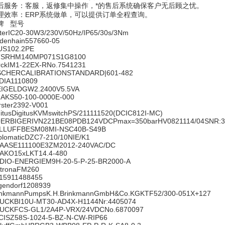
后服务：客服，返修集中操作，*的售后系统确保客户无后顾之忧。
理效率：ERP系统做单，可以提供订单全程查询。
牌 型号
sterIC20-30W3/230V/50Hz/IP65/30s/3Nm
idenhain557660-05
US102.2PE
SRHM140MP071S1G8100
rckIM1-22EX-RNo.7541231
SCHERCALIBRATIONSTANDARD|601-482
DIA1110809
IGELDGW2.2400V5.5VA
AKS50-100-0000E-000
rster2392-V001
gitusDigitusKVMswitchPS/211111520(DCIC812I-MC)
ERBIGERIVN221BE08PDB124VDCPmax=350barHV0821114/04SNR:3
LLUFFBESM08MI-NSC40B-S49B
plomaticDZC7-210/10NIE/K1
AASE111100E3ZM2012-240VAC/DC
AKO15xLKT14.4-480
DIO-ENERGIEM9H-20-5-P-25-BR2000-A
tronaFM260
15911488455
lgendorf1208939
inkmannPumpsK.H.BrinkmannGmbH&Co.KGKTF52/300-051X+127
UCKBI10U-MT30-AD4X-H1144Nr:4405074
UCKFCS-GL1/2A4P-VRX/24VDCNo.6870097
CISZ58S-1024-5-BZ-N-CW-RIP66