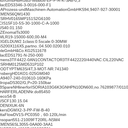
lluffGmbHBRGB3-WBB08-EP-P-R-K-SA8-0,3
dacEDS3346-3-0016-000-F1
AProzess-undMaschinen-AutomationGmbHKS94,9407-927-30001
EMENS6QM1430
SRHV0165MP151S2G6100
CIS15F10-5S-30-1000-C-A-1000
US40.01.150
ZEnomalTs3000
MLR19-15000-600,00-M4
IGELDUW2.1class:0.5scale:0-30MW
S200X116X5,partno.:04.500.0200.010
hleGmbH&Co.KG2511678
dacEDS1791-N-250-000
emens3TF4422-0AN1CONTACTOR3TF4422220/440VAC.CIL220VAC
SRHM0125MD531P102
ODTYPTM63S/4T,3-MOT-NR.741340
nsbergHD1KO1-025GM040
A9407-240-010610-160KPa
dropaDS302/G,P=20-150bar
BSpareNHlinerforISORIA103G6K3GNHPN10DN600,no.76289877/011
HARFERLADENNr.do85450
lecoS4-B
USCF130.15.04
OENIXUK-6N
ckersDGMX2-3-PP-FW-B-40
ettaFlowDV1S-PC0350，60-120L/min
nsopart551-21009FT20RL-NSM4
EMENS6SL3055-0AA00-3AA1