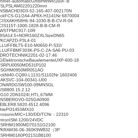
mmer-automaticGmbHWWR160F-B
SLPSLAM02201220mm
NSBACHD3D3-52-165-407-002170N
rckFCS-G1/2A4-AP8X-H1141Nr:6870004
CISXAKH58H6-94-1030-B-B-CV-R-04
CIS115T-1000-1828-B-B-CM-R
WSTPMC917-10R
BSA14.5+NORI160ZXLSizeDN65
KCAPZD-P3L4-01
LLUFFBLT5-E10-M0650-P-S32/
LLUFFBMF303K-PS-C-2A-SA6-PU-03
DROTECHNIK2201-02-17.46
GElektronischeBauelementeUXP-600-18
SRPU0050MD531P102
SGHM0950MR051AO
rckNI40-CQ80-L1131/S1102Nr:1602406
AKSVC-104-00341-U00
ONARDGSW100-09MNSGL
US8800.15.2.12
G10.2DN1024I,HTL,67MM
NSBERGVO-025GA0900
EBLER8.5820.4512.4096
hlePI3145SMX10
crosonicMIC+130/DD/TCNr：22310
ntronISM-1200/24VDC
SRHM1900MD701S1G2100
KRAM36-06-360K9WB32（3P
SRHM0160P021S1B8100