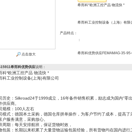
希而科*欧洲工控产品 物流快 *
希而科工业控制设备（上海）有限
产品特点：
：
希而科优势供应FEMAMAG-35-95-0
点击放大
S15911希而科优势供应
说明：
而科*欧洲工控产品 物流快 *
而科工业控制设备(上海)有限公司
司历史：Silkroad24于1999成立，16年备件销售积累，励志成为国内
件供应商。
司规模：100人左右
司模式：德国本土采购，德国仓库拼单操作，为客户节约了成本，提高了
客户服务满意，采购放心。
班周期：每天安排航班，保证货物时效，
物包装：长期以来积累了大量货物运输包装经验，所有货物均在国内进行