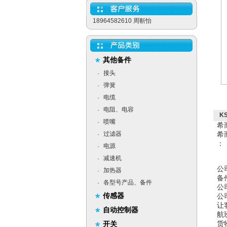
18964582610 周靳怡
其他备件
接头
·
弹簧
·
电缆
·
电阻、电容
·
K
喷嘴
·
希
过滤器
希
·
：
电源
·
减速机
·
公
加热器
·
备
各型号产品、备件
·
公
传感器
公
让
自动控制器
航
货
开关