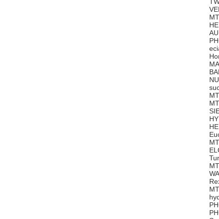
TW
VE
MT
HE
AU
PH
ec
Ho
MA
BA
NU
su
MT
MT
SI
HY
HE
Eu
MT
EL
Tu
MT
WA
Re
MT
hy
PH
PH