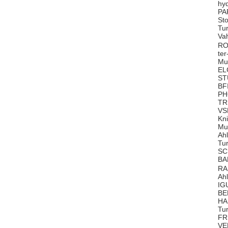
hy
PA
St
Tu
Va
RO
te
Mu
EL
ST
BF
PH
TR
VS
Kn
Mu
Ah
Tu
SC
BA
RA
Ah
IG
BE
HA
Tu
FR
VE