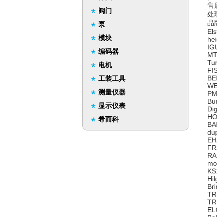
售
阀门
处
品
泵
El
模块
he
IG
编码器
MT
Tu
电机
FI
BE
工装工具
WE
测量仪器
PM
Bu
显示仪表
Di
HO
希而科
BA
du
EH
FR
RA
mo
KS
Hi
Br
TR
TR
EL