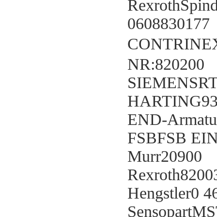
RexrothSpind
0608830177
CONTRINEX
NR:820200
SIEMENSRT
HARTING93
END-Armatu
FSBFSB EI
Murr20900
Rexroth8200
Hengstler0 4
SensopartMS