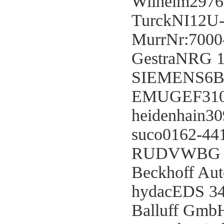
Wilhelm2976
TurckNI12U
MurrNr:7000
GestraNRG 1
SIEMENS6B
EMUGEF310
heidenhain3
suco0162-44
RUDVWBG 15
Beckhoff A
hydacEDS 34
Balluff Gm