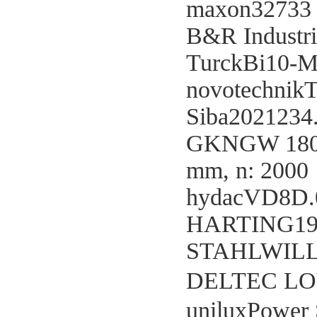
maxon32733
B&R Industr
TurckBi10-M
novotechnik
Siba2021234
GKNGW 180 8
mm, n: 2000 
hydacVD8D.
HARTING19
STAHLWILLEE
DELTEC LO
uniluxPower 