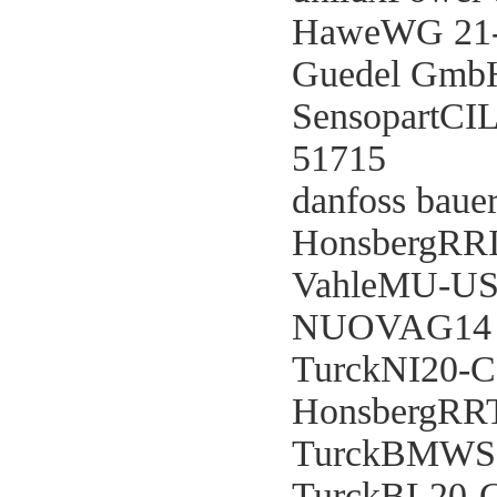
HaweWG 21
Guedel Gmb
SensopartCI
51715
danfoss bau
HonsbergR
VahleMU-US
NUOVAG14
TurckNI20-
HonsbergRR
TurckBMWS8
TurckBL20-