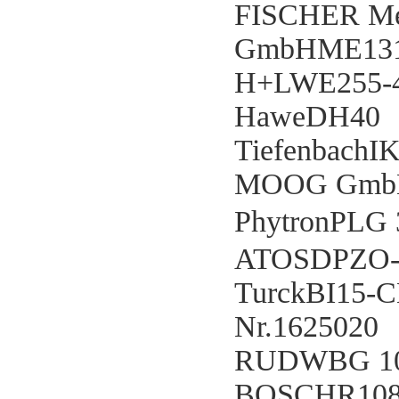
FISCHER Mes
GmbHME131
H+LWE255-
HaweDH40
Tiefenbach
MOOG GmbH
PhytronPLG
ATOSDPZO-
TurckBI15-
Nr.1625020
RUDWBG 1
BOSCHR108