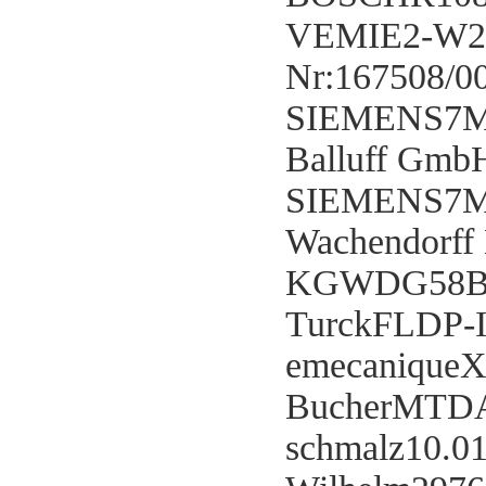
VEMIE2-W2
Nr:167508/0
SIEMENS7M
Balluff Gmb
SIEMENS7M
Wachendorff
KGWDG58B-
TurckFLDP-
emecanique
BucherMTD
schmalz10.0