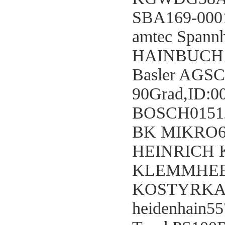
SBA169-000
amtec Spann
HAINBUCH 
Basler AGS
90Grad,ID:0
BOSCH0151
BK MIKRO6
HEINRICH K
KLEMMHEB
KOSTYRKA5
heidenhain5