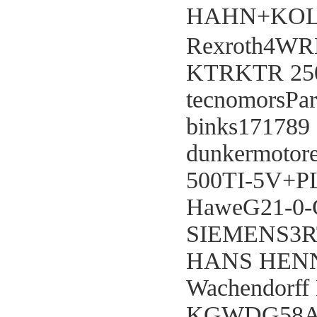
HAHN+KOL
Rexroth4WR
KTRKTR 250
tecnomorsPar
binks171789
dunkermotor
500TI-5V+PL
HaweG21-0-
SIEMENS3R
HANS HENN
Wachendorff
KGWDG58A-