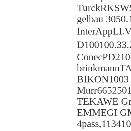
TurckRKSWS
gelbau 3050
InterAppLI
D100100.33
ConecPD210
brinkmannT
BIKON1003 
Murr665250
TEKAWE Gmb
EMMEGI GM
4pass,11341