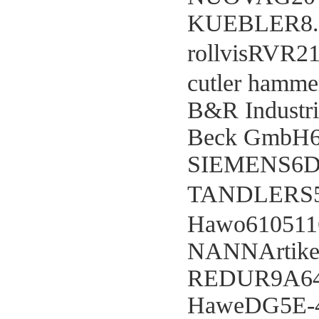
KUEBLER8.5
rollvisRVR2
cutler hamm
B&R Industr
Beck GmbH6
SIEMENS6D
TANDLERS5
Hawo610511
NANNArtikel
REDUR9A640.
HaweDG5E-