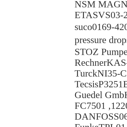
NSM MAGN
ETASVS03-2
suco0169-42
pressure dro
STOZ Pumpe
RechnerKAS
TurckNI35-C
TecsisP3251
Guedel GmbH
FC7501 ,122
DANFOSS06