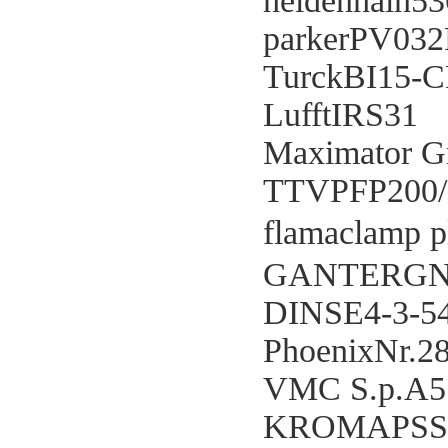
heidenhain5
parkerPV0
TurckBI15-C
LufftIRS31
Maximator 
TTVPFP200/
flamaclamp 
GANTERGN 
DINSE4-3-5
PhoenixNr.2
VMC S.p.A5
KROMAPSS 