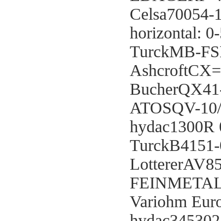
Celsa70054-
horizontal: 
TurckMB-FS
AshcroftCX
BucherQX41
ATOSQV-10/
hydac1300R
TurckB4151-
LottererAV8
FEINMETALL
Variohm Eur
hydac345302