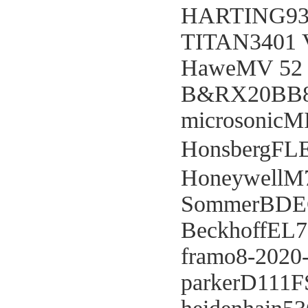
HARTING93
TITAN3401 
HaweMV 52
B&RX20BB
microsonicM
HonsbergF
HoneywellM
SommerBDE
BeckhoffEL7
framo8-2020
parkerD11