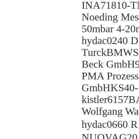
INA71810-T
Noeding Mes
50mbar 4-20
hydac0240 
TurckBMWS8
Beck GmbH9
PMA Prozess
GmbHKS40-1
kistler6157B
Wolfgang Wa
hydac0660 
NUOVAG20