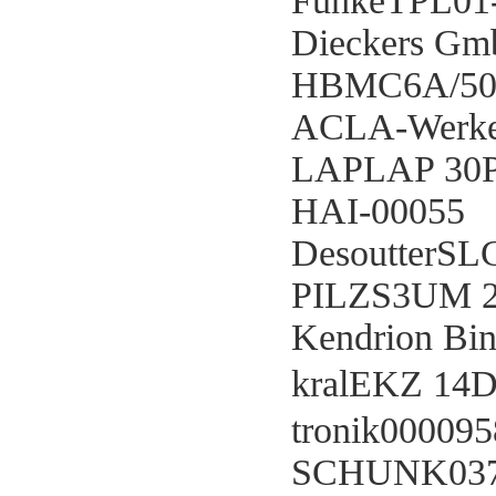
FunkeTPL01-
Dieckers Gm
HBMC6A/5
ACLA-Werke
LAPLAP 30P
HAI-00055
DesoutterSL
PILZS3UM 
Kendrion Bi
kralEKZ 14D（
tronik00009
SCHUNK037