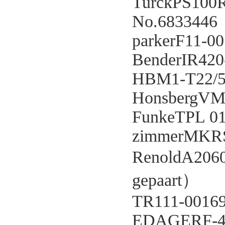
TurckPS100
No.6833446
parkerF11-
BenderIR420
HBM1-T22/
HonsbergVM
FunkeTPL 01
zimmerMKR
RenoldA2060 
gepaart）
TR111-0016
EDAGERF-40