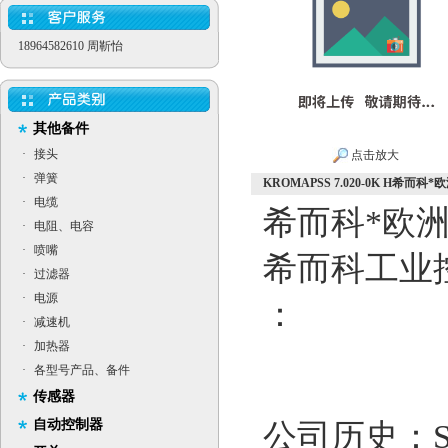
18964582610 周靳怡
其他备件
·
接头
点击放大
·
弹簧
KROMAPSS 7.020-0K H希而科*
·
电缆
希而科*欧
·
电阻、电容
·
喷嘴
希而科工业
·
过滤器
·
电源
：
·
减速机
·
加热器
·
各型号产品、备件
传感器
自动控制器
公司历史：Si