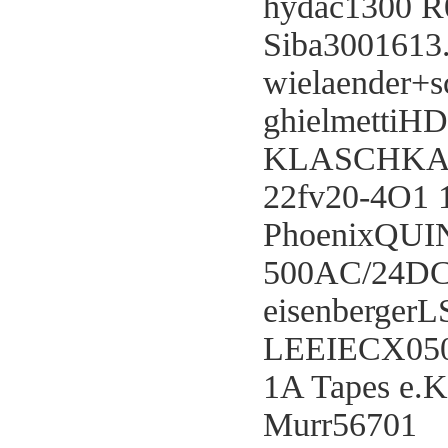
hydac1300 
Siba3001613
wielaender+s
ghielmettiHD
KLASCHKA 
22fv20-4O1 
PhoenixQUI
500AC/24DC/
eisenbergerL
LEEIECX05
1A Tapes e.
Murr56701