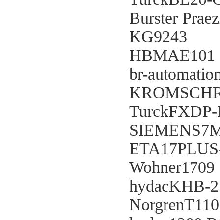
Burster Prae
KG9243
HBMAE101
br-automati
KROMSCHRO
TurckFXDP-
SIEMENS7M
ETA17PLUS
Wohner1709
hydacKHB-2
NorgrenT11