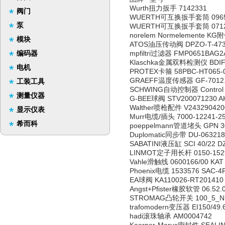
Wurth扭力扳手 7142331
阀门
WUERTH可互换扳手套筒 09651
泵
WUERTH可互换扳手套筒 0712
norelem Normelemente KG附
模块
ATOS油压传动阀 DPZO-T-473-
编码器
mpfiltri过滤器 FMP0651BAG2
Klaschka金属双料检测仪 BDIF
电机
PROTEX卡箍 58PBC-HT065-
GRAEFF温度传感器 GF-7012.1.FK
工装工具
SCHWING自动控制器 Control elect
测量仪器
G-BEE球阀 STV200071230 A
Walther喷枪配件 V243290420
显示仪表
Murr电缆/插头 7000-12241-2
希而科
poeppelmann管道堵头 GPN 30
Duplomatic同步带 DU-063218
SABATINI液压缸 SCI 40/22 DZ
LINMOT定子用长杆 0150-1529 
Vahle滑触线 0600166/00 KAT 4
Phoenix电缆 1533576 SAC-4P
EA球阀 KA110026-RT201410
Angst+Pfister橡胶软管 06.52.
STROMAG凸轮开关 100_5_NE_
trafomodern变压器 EI150/49.
hadi滚珠轴承 AM0004742