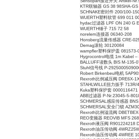
Sensopart接近开关 Artikel-Nr.9
KTR联轴器 GS 38 98SHA-GS 6.
SCHNAKE密封件 200/100-150
WUERTH塑料软管 699 011 0
hydac过滤器 LPF ON 240 G E 
WUERTH锤子 715 72 58
norelem连接器 06340-208
Honsberg流量传感器 CRE-025H
Demag滚轮 30120084
wampfler塑料保护盖 081573-
Hygrocontrol电缆 1m Kabel –
BALLUFF读数头 BIS M-135-0
Stuhl信号线 P-292500050900
Robert Birkenbeul电机 5AP90
Rexroth比例减压阀 DRE6X-1X/
STAHLWILLE扭力扳手 713R/40
Kuka塑料保护套 0000116471
ABB过滤器 P-Nr.23045-5-801
SCHMERSAL感应传感器 BNS 3
SCHMERSAL安全门锁 AZM300Z
Rexroth比例溢流阀 DBETBEX-1
REO变频器 REOVIB MFS 268 D
Rexroth液压阀 R901224218 
Rexroth油压传动阀 4WRZ25W8
Rexroth油压传动阀 4WREE 10 