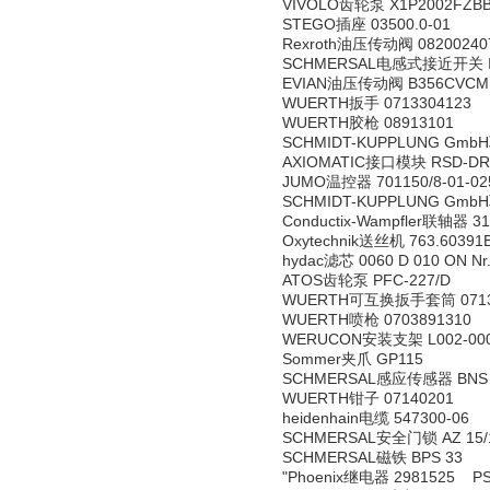
VIVOLO齿轮泵 X1P2002FZB
STEGO插座 03500.0-01
Rexroth油压传动阀 08200240
SCHMERSAL电感式接近开关 IFL 1
EVIAN油压传动阀 B356CVCMK-
WUERTH扳手 0713304123
WUERTH胶枪 08913101
SCHMIDT-KUPPLUNG Gmb
AXIOMATIC接口模块 RSD-DR-
JUMO温控器 701150/8-01-025
SCHMIDT-KUPPLUNG GmbH
Conductix-Wampfler联轴器 3
Oxytechnik送丝机 763.60391
hydac滤芯 0060 D 010 ON Nr
ATOS齿轮泵 PFC-227/D
WUERTH可互换扳手套筒 0713
WUERTH喷枪 0703891310
WERUCON安装支架 L002-00026 S
Sommer夹爪 GP115
SCHMERSAL感应传感器 BNS 3
WUERTH钳子 07140201
heidenhain电缆 547300-06
SCHMERSAL安全门锁 AZ 15/1
SCHMERSAL磁铁 BPS 33
"Phoenix继电器 2981525 PSR