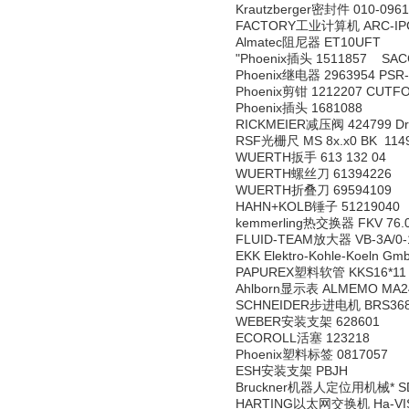
Krautzberger密封件 010-0961
FACTORY工业计算机 ARC-IPC
Almatec阻尼器 ET10UFT
"Phoenix插头 1511857 SAC
Phoenix继电器 2963954 PSR-S
Phoenix剪钳 1212207 CUTFO
Phoenix插头 1681088
RICKMEIER减压阀 424799 Druck
RSF光栅尺 MS 8x.x0 BK 1149
WUERTH扳手 613 132 04
WUERTH螺丝刀 61394226
WUERTH折叠刀 69594109
HAHN+KOLB锤子 51219040
kemmerling热交换器 FKV 76.0
FLUID-TEAM放大器 VB-3A/0-
EKK Elektro-Kohle-Koeln G
PAPUREX塑料软管 KKS16*11 
Ahlborn显示表 ALMEMO MA2
SCHNEIDER步进电机 BRS36
WEBER安装支架 628601
ECOROLL活塞 123218
Phoenix塑料标签 0817057
ESH安装支架 PBJH
Bruckner机器人定位用机械* SD28
HARTING以太网交换机 Ha-VIS s