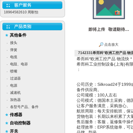
18964582610 周靳怡
其他备件
接头
·
点击放大
弹簧
·
7142331希而科*欧洲工控产品 物流快 
电缆
·
希而科*欧洲工控产品 物流快 
希而科工业控制设备(上海)
电阻、电容
·
：
喷嘴
·
过滤器
·
公司历史：Silkroad24于
电源
·
备件供应商。
减速机
·
公司规模：100人左右
加热器
·
公司模式：德国本土采购，德
让客户服务满意，采购放心。
各型号产品、备件
·
航班周期：每天安排航班，保
传感器
货物包装：长期以来积累了大
售后服务：客服，返修集中操
自动控制器
处理效率：ERP系统做单，可
开关
品牌 型号