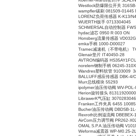
Koerner-Marus密封件 SEALIN
Westlock防爆限位开关 316SB-
wampfler碳刷 081509-01445 
LORENZ负荷传感器 K-K13/N4
WUERTH扳手 0713304045
SCHMERSAL自动控制器 FWS 
hydac滤芯 0950 R 003 ON
Honsberg流量传感器 VD032G
emka手柄 1000-D00027
Tramec减速机（不带电机） TC-09
Glenair垫片 IT40450-28
AVTRON编码器 HS35AY1FCU
norelem钢制手柄 06245-310X
Wandres塑料软管 9103009 
BALLUFF感应传感器 DBK-4/CDD
Murr总线模块 55293
ipolymer油压传动阀 WV-POL-8
Herion旋转接头 81311920000
LibrawerK气压缸 3070283046
Franken工件夹具 6455 10085
Bucher油压传动阀 DBDSB-1L-
Rexroth比例溢流阀 DBEBEX-1
AirCom压力调节阀 PR262-X0
OMAL S.P.A.油压传动阀 V101
Weforma减震器 WP-M0.25-2