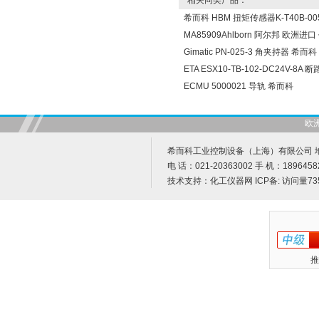
相关同类产品：
希而科 HBM 扭矩传感器K-T40B-005
MA85909Ahlborn 阿尔邦 欧洲进
Gimatic PN-025-3 角夹持器 希而科
ETA ESX10-TB-102-DC24V-8A
ECMU 5000021 导轨 希而科
欧
希而科工业控制设备（上海）有限公司 地址
电 话：021-20363002 手 机：1896458
技术支持：
化工仪器网
ICP备:
访问量73
推