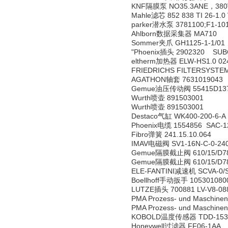
KNF隔膜泵 NO35.3ANE，380V
Mahle滤芯 852 838 TI 26-1.0
parker潜水泵 3781100;F1-10
Ahlborn数据采集器 MA710
Sommer夹爪 GH1125-1-1/01
"Phoenix插头 2902320 SUB
eltherm加热器 ELW-HS1.0 02
FRIEDRICHS FILTERSYST
AGATHON轴套 7631019043
Gemue油压传动阀 55415D13
Wurth喷壶 891503001
Wurth喷壶 891503001
Destaco气缸 WK400-200-6-A
Phoenix电缆 1554856 SAC-12
Fibro弹簧 241.15.10.064
IMAV电磁阀 SV1-16N-C-0-24
Gemue隔膜截止阀 610/15/D782
Gemue隔膜截止阀 610/15/D782
ELE-FANTINI减速机 SCVA-0/
Boellhoff手动扳手 105301080
LUTZE插头 700881 LV-V8-08
PMA Prozess- und Maschin
PMA Prozess- und Maschin
KOBOLD温度传感器 TDD-153
Honeywell过滤器 FF06-1AA