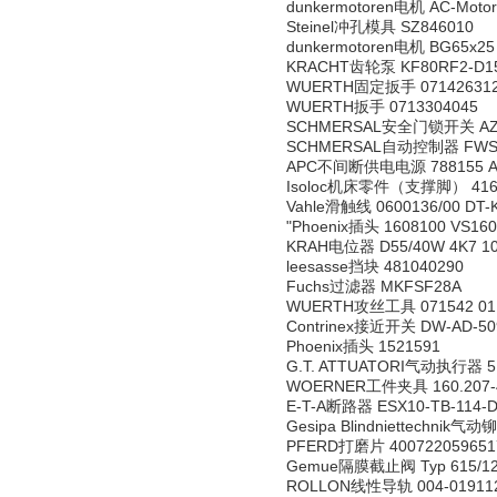
dunkermotoren电机 AC-Motor
Steinel冲孔模具 SZ846010
dunkermotoren电机 BG65x25 
KRACHT齿轮泵 KF80RF2-D1
WUERTH固定扳手 07142631
WUERTH扳手 0713304045
SCHMERSAL安全门锁开关 AZM 1
SCHMERSAL自动控制器 FWS 
APC不间断供电电源 788155 APC
Isoloc机床零件（支撑脚） 41605 Ni
Vahle滑触线 0600136/00 DT-
"Phoenix插头 1608100 VS16
KRAH电位器 D55/40W 4K7 10
leesasse挡块 481040290
Fuchs过滤器 MKFSF28A
WUERTH攻丝工具 071542 01
Contrinex接近开关 DW-AD-50
Phoenix插头 1521591
G.T. ATTUATORI气动执行器 514
WOERNER工件夹具 160.207-
E-T-A断路器 ESX10-TB-114-D
Gesipa Blindniettechnik气动
PFERD打磨片 4007220596517
Gemue隔膜截止阀 Typ 615/12/D
ROLLON线性导轨 004-019112 