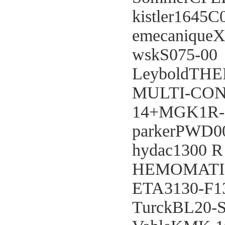
kistler1645C
emecanique
wskS075-00
LeyboldTHE
MULTI-CON
14+MGK1R
parkerPWD0
hydac1300 
HEMOMATIK
ETA3130-F1
TurckBL20-