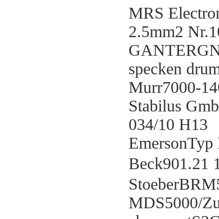
MRS Electron
2.5mm2 Nr.1
GANTERGN6
specken dr
Murr7000-14
Stabilus G
034/10 H13
EmersonTyp 
Beck901.21
StoeberBRM5
MDS5000/Zu