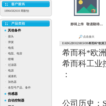
18964582610 周靳怡
其他备件
·
接头
点击放大
·
弹簧
EADG2D3121015/OS希而科*欧洲工
·
电缆
希而科*欧
·
电阻、电容
·
喷嘴
希而科工业
·
过滤器
·
电源
：
·
减速机
·
加热器
·
各型号产品、备件
传感器
自动控制器
公司历史：Si