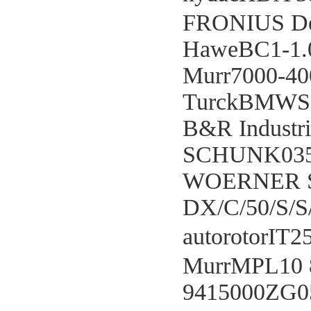
FRONIUS De
HaweBC1-1.
Murr7000-40
TurckBMWS8
B&R Industr
SCHUNK0354
WOERNER S
DX/C/50/S/S
autorotorI
MurrMPL10 
9415000ZG0