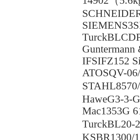
14902（5.6
SCHNEIDE
SIEMENS3S
TurckBLCDP
Guntermann
IFSIFZ152 Si
ATOSQV-06/
STAHL8570/
HaweG3-3-G
Mac1353G 
TurckBL20-
KSBR1300/1