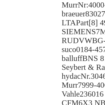
MurrNr:4000
braeuer8302
LTAPart[8] 4
SIEMENS7M
RUDVWBG-V
suco0184-45
balluffBNS 
Seybert & R
hydacNr.304
Murr7999-40
Vahle236016
CFM6X3 NB