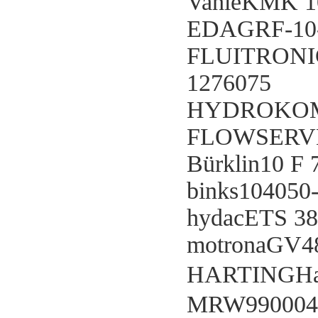
VahleKMK 1
EDAGRF-10-
FLUITRONI
1276075
HYDROKOM
FLOWSERV
Bürklin10 F 
binks104050
hydacETS 38
motronaGV4
HARTINGHan
MRW990004 