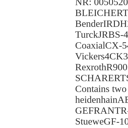
NR: 0050520
BLEICHERT1
BenderIRDH
TurckJRBS-
CoaxialCX-
Vickers4CK
RexrothR90
SCHARERTS
Contains two
heidenhainA
GEFRANTR-
StueweGF-1