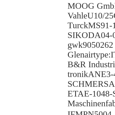
MOOG GmbH
VahleU10/25
TurckMS91-1
SIKODA04-0
gwk9050262
Glenairtype
B&R Industr
tronikANE3-
SCHMERSAL
ETAE-1048-
Maschinenfa
IFMPN5004（