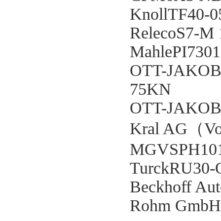
KnollTF40-0
RelecoS7-M
MahlePI73
OTT-JAKOB
75KN
OTT-JAKOB9
Kral AG（Vo
MGVSPH1013
TurckRU30-
Beckhoff A
Rohm GmbH