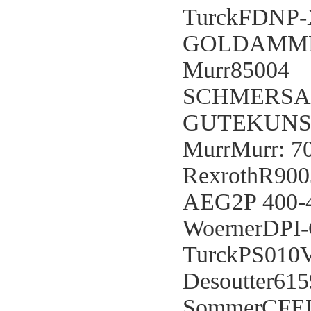
TurckFDNP-
GOLDAMMER
Murr85004
SCHMERSAL
GUTEKUNS
MurrMurr: 7
RexrothR90
AEG2P 400-
WoernerDPI-
TurckPS010
Desoutter61
SommerCFE