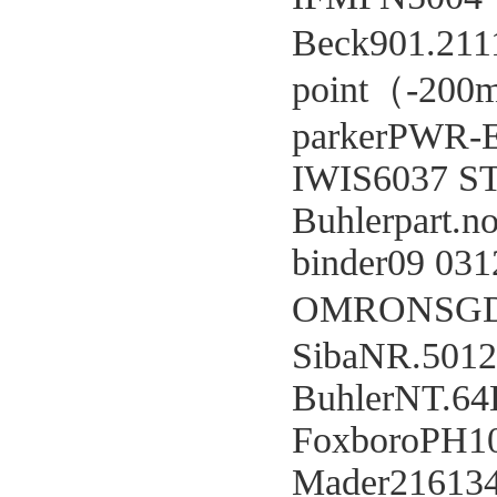
Beck901.211
point（-200
parkerPWR-
IWIS6037 S
Buhlerpart.
binder09 031
OMRONSGD
SibaNR.5012
BuhlerNT.6
FoxboroPH1
Mader216134