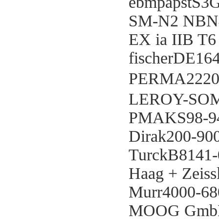
ebmpapstS3
SM-N2 NBN4
EX ia IIB T6
fischerDE1
PERMA2220
LEROY-SOM
PMAKS98-94
Dirak200-90
TurckB8141-
Haag + Zeis
Murr4000-68
MOOG GmbH