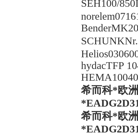
SEH100/85
norelem0716
BenderMK2
SCHUNKNr.
Helios0306
hydacTFP 10
HEMA100408
希而科*欧
*EADG2D31
希而科*欧
*EADG2D31