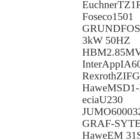
EuchnerTZ1
Foseco1501
GRUNDFOSM
3kW 50HZ
HBM2.85MV/
InterAppIA6
RexrothZIFG
HaweMSD1
eciaU230
JUMO60003
GRAF-SYT
HaweEM 31S