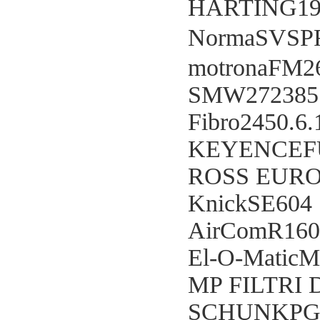
HARTING19
NormaSVSPR 
motronaFM2
SMW272385
Fibro2450.6.
KEYENCEF
ROSS EURO
KnickSE604
AirComR160
El-O-MaticM
MP FILTRI 
SCHUNKPGF