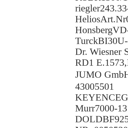
riegler243.3
HeliosArt.N
HonsbergVD
TurckBI30U
Dr. Wiesner
RD1 E.1573
JUMO GmbH 
43005501
KEYENCEG
Murr7000-13
DOLDBF9250