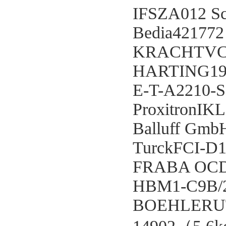
IFSZA012 S
Bedia421772
KRACHTVC0.
HARTING19
E-T-A2210-S
ProxitronIK
Balluff G
TurckFCI-D
FRABA OCD
HBM1-C9B/
BOEHLERUT