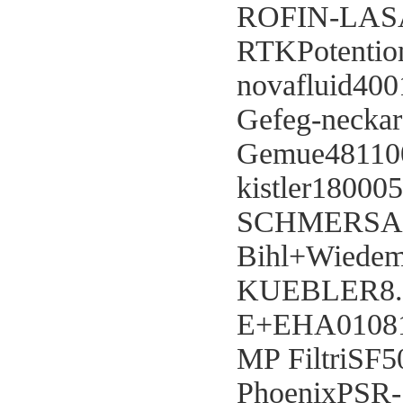
ROFIN-LAS
RTKPotentiom
novafluid40
Gefeg-necka
Gemue4811
kistler18000
SCHMERSAL
Bihl+Wiede
KUEBLER8.5
E+EHA0108
MP FiltriS
PhoenixPSR