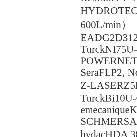
HYDROTECH
600L/min）
EADG2D312
TurckNI75U
POWERNET
SeraFLP2, N
Z-LASERZ5N
TurckBi10U
emecanique
SCHMERSAL
hydacHDA 