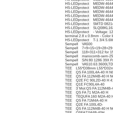
HS-LEDprotect MEDW-464
HS-LEDprotect MEDW-464
HS-LEDprotect MEDW-464
HS-LEDprotect MEDW-464
HS-LEDprotect MEDW-464
HS-LEDprotect SMTD 0821
HS-LEDprotect SLQ08KL1
HS-LEDprotect - Voltage: 12
terminal 2.8 x 0.8mm - Color 
HS-LEDprotect T-1 3/4 5.6
Sempell VA500
Sempell 7+9+15+19+28+29+3
Sempell 118+311+312 for 1
Sempell manocomb-sem-25
Sempell S/N:80 1286 39X P
Sempell VA510.63.3600LTD
TEE L55*D38mm L55*D32m
TEE QS FA 100L4A-40 H N
TEE QS FA 112M4B-40 H N
TEE Q2E FC 90L2D-40 H 4
TEE Q1E FC90L4A-40
TEE 3`Mot:QS FA 112M4B-4
TEE QS FA 71 M2A-40 H
TEE TEQUFA 160 M2A-40 H
TEE QS FA 71M4A-40 H
TEE Q2E FA 100L4D-
TEE QS FA 112M4B-40 H N
TEE QSFA71M4B-40H