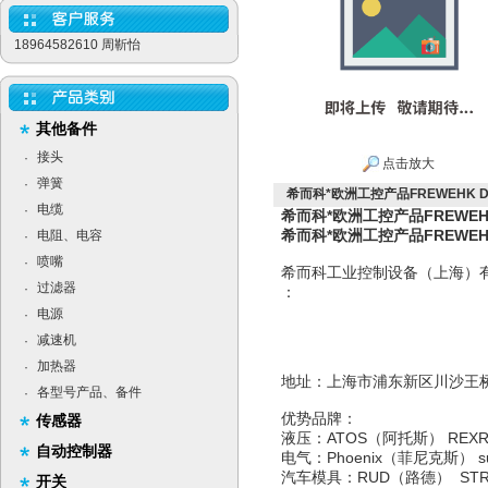
18964582610 周靳怡
其他备件
接头
·
点击放大
弹簧
·
希而科*欧洲工控产品FREWEHK DF
电缆
·
希而科*欧洲工控产品FREWEHK
希而科*欧洲工控产品FREWEHK
电阻、电容
·
喷嘴
·
希而科工业控制设备（上海）
过滤器
·
：
电源
·
减速机
·
加热器
·
地址：上海市浦东新区
各型号产品、备件
·
优势品牌：
传感器
液压：ATOS（阿托斯） RE
自动控制器
电气：Phoenix（菲尼克斯）
汽车模具：RUD（路德） ST
开关