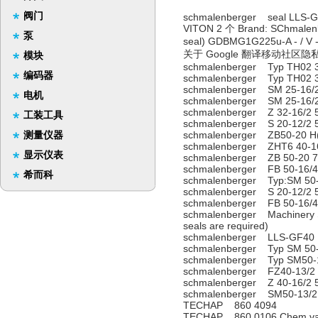
阀门
schmalenberger seal LLS-GF4
VITON 2 个 Brand: SChmalenbe
泵
seal) GDBMG1G225u-A 
关于 Google 翻译移动社区隐私
模块
schmalenberger Typ TH02 3
编码器
schmalenberger Typ TH02 3
schmalenberger SM 25-16/
电机
schmalenberger SM 25-16/
schmalenberger Z 32-16/2 
工装工具
schmalenberger S 20-12/2 
测量仪器
schmalenberger ZB50-20 H
schmalenberger ZHT6 40-16
显示仪表
schmalenberger ZB 50-20 7
schmalenberger FB 50-16/4
希而科
schmalenberger Typ:SM 50-
schmalenberger S 20-12/2 
schmalenberger FB 50-16/4
schmalenberger Machinery S
seals are required)
schmalenberger LLS-GF40
schmalenberger Typ SM 50-
schmalenberger Typ SM50-
schmalenberger FZ40-13/2
schmalenberger Z 40-16/2 
schmalenberger SM50-13/2
TECHAP 860 4094
TECHAP 860 0106 Chem.vapou