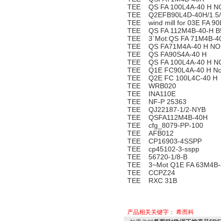
TEE QS FA 100L4A-40 H N
TEE Q2EFB90L4D-40H/1.5/
TEE wind mill for 03E FA 9
TEE QS FA 112M4B-40-H B
TEE 3`Mot:QS FA 71M4B-4
TEE QS FA71M4A-40 H NO.
TEE QS FA90S4A-40 H
TEE QS FA 100L4A-40 H N
TEE Q1E FC90L4A-40 H No
TEE Q2E FC 100L4C-40 H
TEE WRB020
TEE INA110E
TEE NF-P 25363
TEE QJ22187-1/2-NYB
TEE QSFA112M4B-40H
TEE cfg_8079-PP-100
TEE AFB012
TEE CP16903-4SSPP
TEE cp45102-3-sspp
TEE 56720-1/8-B
TEE 3~Mot Q1E FA 63M4B-40
TEE CCPZ24
TEE RXC 31B
产品相关关键字：
希而科