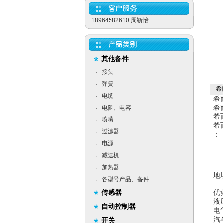
18964582610 周靳怡
其他备件
接头
·
弹簧
·
希
电缆
·
希而
希而
电阻、电容
·
希而
喷嘴
·
希
过滤器
·
：
电源
·
减速机
·
加热器
·
地
各型号产品、备件
·
传感器
优
液
自动控制器
电
汽
开关