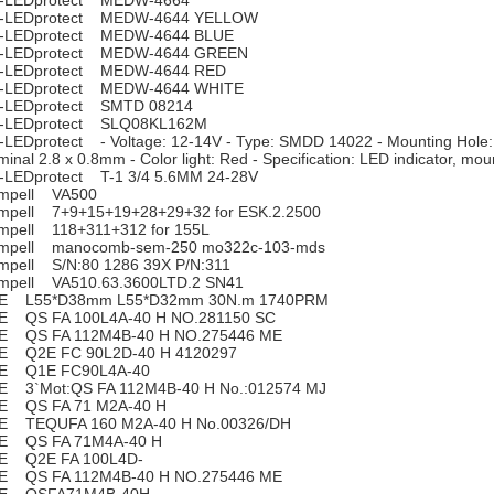
-LEDprotect MEDW-4664
-LEDprotect MEDW-4644 YELLOW
-LEDprotect MEDW-4644 BLUE
-LEDprotect MEDW-4644 GREEN
-LEDprotect MEDW-4644 RED
-LEDprotect MEDW-4644 WHITE
-LEDprotect SMTD 08214
-LEDprotect SLQ08KL162M
-LEDprotect - Voltage: 12-14V - Type: SMDD 14022 - Mounting Hole
minal 2.8 x 0.8mm - Color light: Red - Specification: LED indicator, m
-LEDprotect T-1 3/4 5.6MM 24-28V
mpell VA500
mpell 7+9+15+19+28+29+32 for ESK.2.2500
mpell 118+311+312 for 155L
mpell manocomb-sem-250 mo322c-103-mds
mpell S/N:80 1286 39X P/N:311
mpell VA510.63.3600LTD.2 SN41
E L55*D38mm L55*D32mm 30N.m 1740PRM
E QS FA 100L4A-40 H NO.281150 SC
E QS FA 112M4B-40 H NO.275446 ME
E Q2E FC 90L2D-40 H 4120297
E Q1E FC90L4A-40
E 3`Mot:QS FA 112M4B-40 H No.:012574 MJ
E QS FA 71 M2A-40 H
E TEQUFA 160 M2A-40 H No.00326/DH
E QS FA 71M4A-40 H
E Q2E FA 100L4D-
E QS FA 112M4B-40 H NO.275446 ME