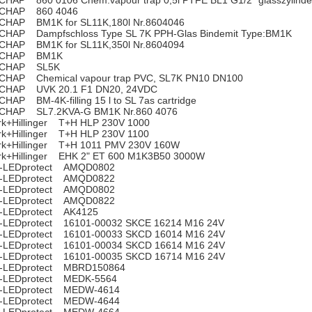
CHAP 860 0106 Chem.vapour trap 0,5l PTFE BL1 G1/2" glasszylinde
CHAP 860 4046
CHAP BM1K for SL11K,180l Nr.8604046
CHAP Dampfschloss Type SL 7K PPH-Glas Bindemit Type:BM1K
CHAP BM1K for SL11K,350l Nr.8604094
CHAP BM1K
CHAP SL5K
CHAP Chemical vapour trap PVC, SL7K PN10 DN100
CHAP UVK 20.1 F1 DN20, 24VDC
CHAP BM-4K-filling 15 l to SL 7as cartridge
CHAP SL7.2KVA-G BM1K Nr.860 4076
rk+Hillinger T+H HLP 230V 1000
rk+Hillinger T+H HLP 230V 1100
rk+Hillinger T+H 1011 PMV 230V 160W
rk+Hillinger EHK 2" ET 600 M1K3B50 3000W
-LEDprotect AMQD0802
-LEDprotect AMQD0822
-LEDprotect AMQD0802
-LEDprotect AMQD0822
-LEDprotect AK4125
-LEDprotect 16101-00032 SKCE 16214 M16 24V
-LEDprotect 16101-00033 SKCD 16014 M16 24V
-LEDprotect 16101-00034 SKCD 16614 M16 24V
-LEDprotect 16101-00035 SKCD 16714 M16 24V
-LEDprotect MBRD150864
-LEDprotect MEDK-5564
-LEDprotect MEDW-4614
-LEDprotect MEDW-4644