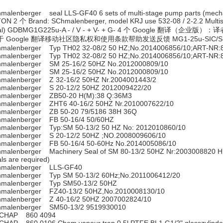
hmalenberger seal LLS-GF40 6 sets of multi-stage pump parts (mecha
TON 2 个 Brand: SChmalenberger, model KRJ use 532-08 / 2-2.2 Multi
al) GDBMG1G225u-A - / V - + V- + G- 4 个 Google 翻
于 Google 翻译移动社区隐私权和使用条款帮助发送反馈 MG1-25u-SIC/SI
hmalenberger Typ TH02 32-08/2 50 HZ;No.2014006856/10;ART-NR:
hmalenberger Typ TH02 32-08/2 50 HZ;No.2014006856/10;ART-NR:
hmalenberger SM 25-16/2 50HZ No.2012000809/10
hmalenberger SM 25-16/2 50HZ No.2012000809/10
hmalenberger Z 32-16/2 50HZ Nr.2004001443/2
hmalenberger S 20-12/2 50HZ 2012009422/20
hmalenberger ZB50-20 H(M):38 Q:36M3
hmalenberger ZHT6 40-16/2 50HZ Nr.2010007622/10
hmalenberger ZB 50-20 79/5186 38H 36Q
hmalenberger FB 50-16/4 50/60HZ
hmalenberger Typ:SM 50-13/2 50 HZ No: 2012010860/10
hmalenberger S 20-12/2 50HZ ;NO.2008009606/10
hmalenberger FB 50-16/4 50-60Hz No.2014005086/10
hmalenberger Machinery Seal of SM 80-13/2 50HZ Nr:2003008820 H
ls are required)
hmalenberger LLS-GF40
hmalenberger Typ SM 50-13/2 60Hz;No.2011006412/20
hmalenberger Typ SM50-13/2 50HZ
hmalenberger FZ40-13/2 50HZ,No.2010008130/10
hmalenberger Z 40-16/2 50HZ 2007002824/10
hmalenberger SM50-13/2 9519930010
CHAP 860 4094