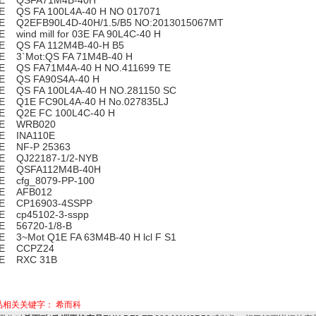
E QSFA71M4B-40H
E QS FA 100L4A-40 H NO 017071
E Q2EFB90L4D-40H/1.5/B5 NO:2013015067MT
E wind mill for 03E FA 90L4C-40 H
E QS FA 112M4B-40-H B5
E 3`Mot:QS FA 71M4B-40 H
E QS FA71M4A-40 H NO.411699 TE
E QS FA90S4A-40 H
E QS FA 100L4A-40 H NO.281150 SC
E Q1E FC90L4A-40 H No.027835LJ
E Q2E FC 100L4C-40 H
E WRB020
E INA110E
E NF-P 25363
E QJ22187-1/2-NYB
E QSFA112M4B-40H
E cfg_8079-PP-100
E AFB012
E CP16903-4SSPP
E cp45102-3-sspp
E 56720-1/8-B
E 3~Mot Q1E FA 63M4B-40 H lcl F S1
E CCPZ24
E RXC 31B
品相关关键字：
希而科