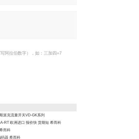
写阿拉伯数字），如：三加四=7
rg豪斯派克流量开关VD-GK系列
NNASA-RT 欧洲进口 报价快 货期短 希而科
阀 希而科
3 编码器 希而科