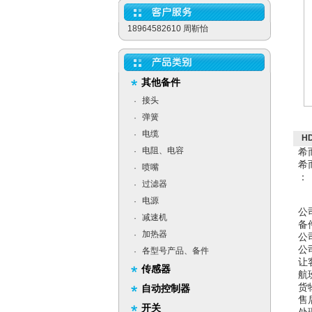
18964582610 周靳怡
其他备件
接头
·
弹簧
·
电缆
·
HD
电阻、电容
·
希
希
喷嘴
·
：
过滤器
·
电源
·
公
减速机
·
备
加热器
·
公
公
各型号产品、备件
·
让
传感器
航
货
自动控制器
售
开关