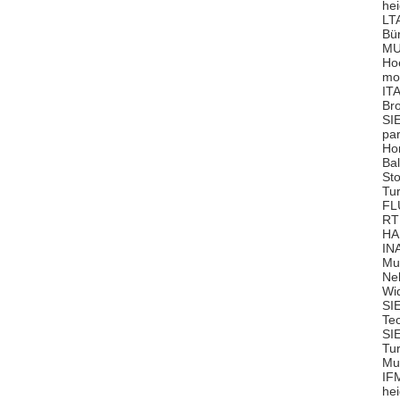
he
LT
Bür
MU
Ho
mo
IT
Br
SI
pa
Ho
Ba
St
Tu
FL
RT
HA
IN
Mu
Nel
Wi
SI
Te
SI
Tu
Mu
IF
he