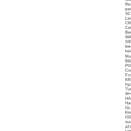
Re
pa
SC
Le
CR
Ce
Be
WA
SI
bi
he
Mu
B&
PO
Co
Fr
KR
hy
Tu
W+
HA
Ha
GL
Ki
OD
su
AT