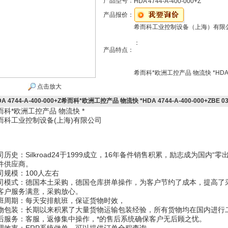
产品型号：
HDA 4744-A-400-000+Z
产品报价：
希而科工业控制设备（上海）有限
：
产品特点：
希而科*欧洲工控产品 物流快 *HDA 474
点击放大
A 4744-A-400-000+Z希而科*欧洲工控产品 物流快 *HDA 4744-A-400-000+ZBE 0
而科*欧洲工控产品 物流快 *
而科工业控制设备(上海)有限公司
司历史：Silkroad24于1999成立，16年备件销售积累，励志成为国内
件供应商。
司规模：100人左右
司模式：德国本土采购，德国仓库拼单操作，为客户节约了成本，提高了
客户服务满意，采购放心。
班周期：每天安排航班，保证货物时效，
物包装：长期以来积累了大量货物运输包装经验，所有货物均在国内进行
后服务：客服，返修集中操作，*的售后系统确保客户无后顾之忧。