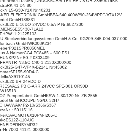
xrothR901102356 ,DRUCKSCHALTER HED 8 OH-2X/50K14KS
straRK 41,DN 80
rckNI15-G30-Y1X Nr.40201
CKER ELEKTRONIK GmbHBEA-640 400W/90-264V/PFC/ATX12V
edel GmbH138831
rckBL20-E-16DO-24VDC-0.5A-P Nr:6827230
EMENS6ES5430-7LA12
FHPW11;21225103
U Steckverbindungssysteme GmbH & Co. KG209-845-004-037-000
efenbach GmbHWK008K234
oeberP321SPR0050MEL
aus & NaimerCG4 PC8485 – 600 FS1
HUNKPZN+ 50-2 0303409
FRANTR-N3.5C-C40-1 2130X000X00
rckBI25-G47-VP4X-B2141 Nr:45902
mmerSF155-90D4-C
dellaAX9110145
rckBL20-BR-24VDC-D
RJESVA12 PB C-ARR 24VCC SPE-001 OR90D
W16513
OZ Pumpenfabrik GmbHKSW-1-30/120 Nr.:ZB 2555
edel GmbHCOUPLING/D: 32H7
CHAWWAK4P2-10/S366/S367
uzeNr：50115116
rkerCAVOMOT6X10PM-I205-C
takoES12Z-110-UC
HNEIDERNSYMR32
rrNr:7000-41121-0000000