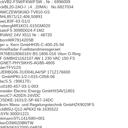
rckVB2-FSW/FKW/FSW，Nr：6996009
rckBL20-2AO-I（4...20MA） No.6827034
AMCZEWSKIAD-TV810-GS
AHL8571/12-406,50891
weLB3F-63 G1/2
nsbergMR1KO1-015GM020
zzatoFS 3098D024-F1M2
RVAH2 24V X511 Nr：48720
lbornMR781420SB
lger u. Kern GmbHH35-C-400-25-94
ohneRadar-Fuellstandmessgeraet
R76BS1806016V BS 1806-016 Viton O-Ring
F GMBH21162107 AW 1 230 VAC 150 FS
GNET-PHYSIKHS-AGB5-4805
sterTFV12S
UERBG06-31/D04LA4/SP 171Z176600
r GmbHPKI-1/2-I-015-C058-06
dacS.S（906170）
co0180-457-03-1-003
hneider Electric Energy GmbHXSAV11801
lecoC7-A20DX-24VDC
OSDKE-1631/2-SP-667-24DC
lborn Mess- und Regelungstechnik GmbHZK9029FS
rckBI5U-Q12-AP6X2 Nr.1635522
inSYN 3000/1221
inkmannSTL141/580+001
rkerD3W020BNTW
EMENS6SY7000-0AB28