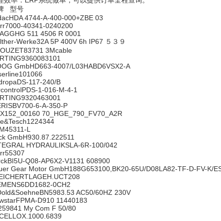
理效率：ERP系统做单，可以提供订单全程查询。
牌 型号
dacHDA 4744-A-400-000+ZBE 03
rr7000-40341-0240200
AGGHG 511 4506 R 0001
lther-Werke32A 5P 400V 6h IP67 ５３９
OUZET83731 3Mcable
RTING9360083101
OG GmbHD663-4007/L03HABD6VSX2-A
serline101066
dropaDS-117-240/B
rcontrolPDS-1-016-M-4-1
RTING9320463001
ERISBV700-6-A-350-P
X152_00160 70_HGE_790_FV70_A2R
ne&Tesch1224344
M45311-L
ck GmbH930.87.222511
TEGRAL HYDRAULIKSLA-6R-100/042
rr55307
rckBI5U-Q08-AP6X2-V1131 608900
uer Gear Motor GmbH188G653100,BK20-65U/D08LA82-TF-D-FV-K/E
EICHERTLAGEH.UCT208
EMENS6DD1682-0CH2
Dold&SoehneBN5983.53 AC50/60HZ 230V
wstarFPMA-D910 11440183
259841 My Com F 50/80
CELLOX.1000.6839