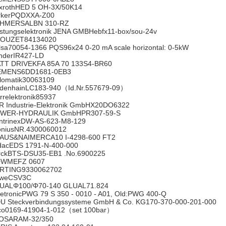
xrothHED 5 OH-3X/50K14
rkerPQDXXA-Z00
HMERSALBN 310-RZ
istungselektronik JENA GMBHebfx11-box/sou-24v
OUZET84134020
lsa70054-1366 PQS96x24 0-20 mA scale horizontal: 0-5kW
nderIR427-LD
TT DRIVEKFA 85A 70 133S4-BR60
EMENS6DD1681-0EB3
elomatik30063109
idenhainLC183-940（Id.Nr.557679-09）
rrelektronik85937
R Industrie-Elektronik GmbHX20DO6322
WER-HYDRAULIK GmbHPR307-59-S
ntrinexDW-AS-623-M8-129
oniusNR.4300060012
AUS&NAIMERCA10 I-4298-600 FT2
dacEDS 1791-N-400-000
rckBTS-DSU35-EB1 .No.6900225
WMEFZ 0607
RTING9330062702
weCSV3C
UALΦ100/Φ70-140 GLUAL71.824
netronicPWG 79 S 350 - 0010 - A01, Old:PWG 400-Q
U Steckverbindungssysteme GmbH & Co. KG170-370-000-201-000
co0169-41904-1-012（set 100bar）
OSARAM-32/350