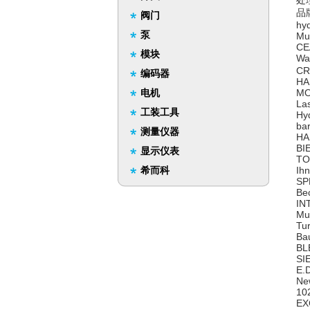
处
品
阀门
hy
泵
Mu
CE
模块
Wa
CR
编码器
HA
电机
MO
La
工装工具
Hy
ba
测量仪器
HA
BI
显示仪表
TO
希而科
Ih
SP
Be
IN
Mu
Tu
Ba
BL
SI
E.
Ne
10
EX