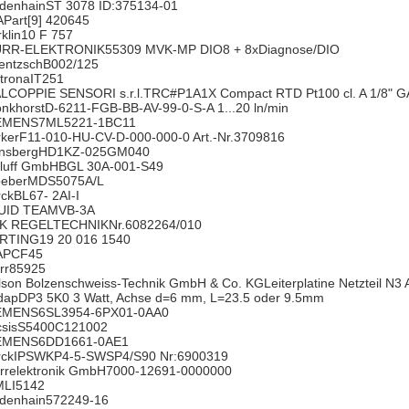
idenhainST 3078 ID:375134-01
APart[9] 420645
klin10 F 757
RR-ELEKTRONIK55309 MVK-MP DIO8 + 8xDiagnose/DIO
entzschB002/125
tronaIT251
ALCOPPIE SENSORI s.r.l.TRC#P1A1X Compact RTD Pt100 cl. A 1/8" 
onkhorstD-6211-FGB-BB-AV-99-0-S-A 1...20 ln/min
EMENS7ML5221-1BC11
rkerF11-010-HU-CV-D-000-000-0 Art.-Nr.3709816
nsbergHD1KZ-025GM040
lluff GmbHBGL 30A-001-S49
oeberMDS5075A/L
rckBL67- 2AI-I
UID TEAMVB-3A
K REGELTECHNIKNr.6082264/010
RTING19 20 016 1540
APCF45
rr85925
son Bolzenschweiss-Technik GmbH & Co. KGLeiterplatine Netzteil N3 A
dapDP3 5K0 3 Watt, Achse d=6 mm, L=23.5 oder 9.5mm
EMENS6SL3954-6PX01-0AA0
csisS5400C121002
EMENS6DD1661-0AE1
rckIPSWKP4-5-SWSP4/S90 Nr:6900319
rrelektronik GmbH7000-12691-0000000
MLI5142
idenhain572249-16