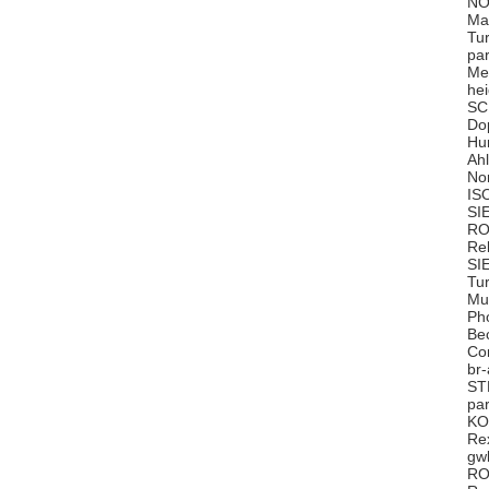
NO
Ma
Tu
pa
Me
he
SC
Do
Hu
Ah
No
IS
SI
RO
Re
SI
Tu
Mu
Ph
Be
Co
br
ST
pa
KO
Re
gw
RO