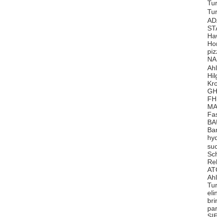
Tu
Tu
AD
ST
Ha
Ho
pi
NA
Ah
Hi
Kr
GH
FH
MA
Fa
BA
Ba
hy
su
Sc
Re
AT
Ah
Tu
el
br
pa
SI