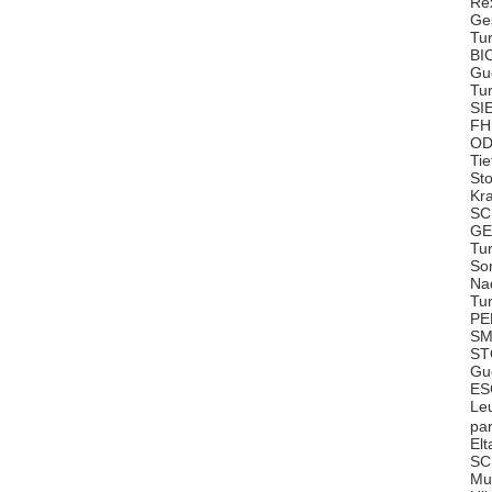
Re
Ge
Tu
BI
Gu
Tu
SI
FH
OD
Ti
St
Kr
SC
GE
Tu
So
Na
Tu
PE
SM
ST
Gu
ES
Le
pa
El
SC
Mu