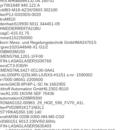
RIS Armaturen132.04.160-01
yr7001848 940.122.A
rckBI3-M18-AZ3X/S903 302100
rkerP1J-G020DS-0020
troM810
idenhain519930 6011 344451-09
HNEIDERRE8TA21BU
pagC-415.01.75
mmel1152250050
lborn Mess- und Regelungstechnik GmbHMA24701S
rgren102GA4848-X1 G1/2
OSBM03M150
EMENS7ML1201-1FF00
FIN-LASAGLASERS330769
lecoCT3-E30/H
EMENS7ML5427-0CL00-0AA1
rckLI200P0-Q25LM0-LIU5X3-H1151 s-nr: 1590002
rr7000-08041-2200500
oenixSACB-8P/4P-L-SC Nr.1662955
ckhoff Automation GmbHIL2302-B110
necKL100-1KO/M-SEF 70436
-automationX20BR9300
ROMAG152-00983, 29_HGE_590_FV70_A1L
rkerPV028R1K1T1NGL1
STYRKA5350.100.140
xrothMSM 020B-0300-NN-M0-CG0
k9360151 6013 230V/50;60Hz
FIN-LASAGLASERS635403