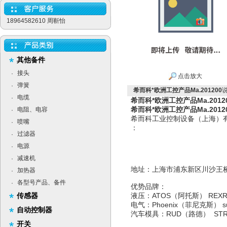
18964582610 周靳怡
其他备件
接头
·
点击放大
弹簧
·
希而科*欧洲工控产品Ma.201200
电缆
·
希而科*欧洲工控产品Ma.2012
希而科*欧洲工控产品Ma.2012
电阻、电容
·
希而科工业控制设备（上海）
喷嘴
·
：
过滤器
·
电源
·
减速机
·
地址：上海市浦东新区
加热器
·
各型号产品、备件
·
优势品牌：
传感器
液压：ATOS（阿托斯） RE
电气：Phoenix（菲尼克斯）
自动控制器
汽车模具：RUD（路德） ST
开关