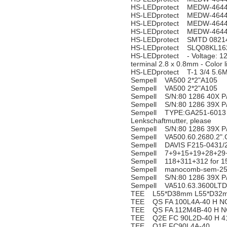
HS-LEDprotect MEDW-464
HS-LEDprotect MEDW-464
HS-LEDprotect MEDW-464
HS-LEDprotect MEDW-464
HS-LEDprotect SMTD 0821
HS-LEDprotect SLQ08KL1
HS-LEDprotect - Voltage: 12
terminal 2.8 x 0.8mm - Color 
HS-LEDprotect T-1 3/4 5.6
Sempell VA500 2*2"A105
Sempell VA500 2*2"A105
Sempell S/N:80 1286 40X P
Sempell S/N:80 1286 39X P
Sempell TYPE:GA251-6013 N
Lenkschaftmutter, please
Sempell S/N:80 1286 39X P
Sempell VA500.60.2680.2"
Sempell DAVIS F215-0431/
Sempell 7+9+15+19+28+29+3
Sempell 118+311+312 for 1
Sempell manocomb-sem-25
Sempell S/N:80 1286 39X P
Sempell VA510.63.3600LTD
TEE L55*D38mm L55*D32m
TEE QS FA 100L4A-40 H N
TEE QS FA 112M4B-40 H N
TEE Q2E FC 90L2D-40 H 4
TEE Q1E FC90L4A-40