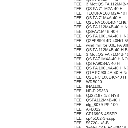
TEE 3`Mot:QS FA 112M4B-4
TEE QS FA 71 M2A-40 H
TEE TEQUFA 160 M2A-40 H
TEE QS FA 71M4A-40 H
TEE Q2E FA 100L4D-41H6.
TEE QS FA 112M4B-40 H N
TEE QSFA71M4B-40H
TEE QS FA 100L4A-40 H N
TEE Q2EFB90L4D-40H/1.5/
TEE wind mill for 03E FA 9
TEE QS FA 112M4B-40-H B
TEE 3`Mot:QS FA 71M4B-4
TEE QS FA71M4A-40 H NO.
TEE QS FA90S4A-40 H
TEE QS FA 100L4A-40 H N
TEE Q1E FC90L4A-40 H No
TEE Q2E FC 100L4C-40 H
TEE WRB020
TEE INA110E
TEE NF-P 25363
TEE QJ22187-1/2-NYB
TEE QSFA112M4B-40H
TEE cfg_8079-PP-100
TEE AFB012
TEE CP16903-4SSPP
TEE cp45102-3-sspp
TEE 56720-1/8-B
TEE 3~Mot Q1E FA 63M4B-40