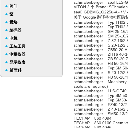
schmalenberger seal LLS-GF4
阀门
VITON 2 个 Brand: SChmalenbe
seal) GDBMG1G225u-A 
泵
关于 Google 翻译移动社区隐私
模块
schmalenberger Typ TH02 3
schmalenberger Typ TH02 3
编码器
schmalenberger SM 25-16/
schmalenberger SM 25-16/
电机
schmalenberger Z 32-16/2 
schmalenberger S 20-12/2 
工装工具
schmalenberger ZB50-20 H
测量仪器
schmalenberger ZHT6 40-16
schmalenberger ZB 50-20 7
显示仪表
schmalenberger FB 50-16/4
schmalenberger Typ:SM 50-
希而科
schmalenberger S 20-12/2 
schmalenberger FB 50-16/4
schmalenberger Machinery S
seals are required)
schmalenberger LLS-GF40
schmalenberger Typ SM 50-
schmalenberger Typ SM50-
schmalenberger FZ40-13/2
schmalenberger Z 40-16/2 
schmalenberger SM50-13/2
TECHAP 860 4094
TECHAP 860 0106 Chem.vapou
TECHAP 860 4046