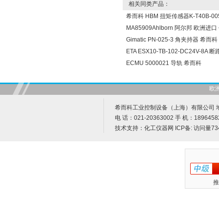
相关同类产品：
希而科 HBM 扭矩传感器K-T40B-005
MA85909Ahlborn 阿尔邦 欧洲进
Gimatic PN-025-3 角夹持器 希而科
ETA ESX10-TB-102-DC24V-8A
ECMU 5000021 导轨 希而科
欧
希而科工业控制设备（上海）有限公司 地址
电 话：021-20363002 手 机：1896458
技术支持：
化工仪器网
ICP备:
访问量73
推