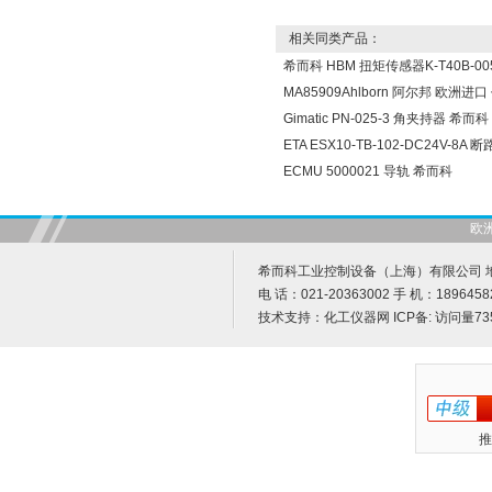
相关同类产品：
希而科 HBM 扭矩传感器K-T40B-005
MA85909Ahlborn 阿尔邦 欧洲进
Gimatic PN-025-3 角夹持器 希而科
ETA ESX10-TB-102-DC24V-8A
ECMU 5000021 导轨 希而科
欧
希而科工业控制设备（上海）有限公司 地址
电 话：021-20363002 手 机：1896458
技术支持：
化工仪器网
ICP备:
访问量73
推