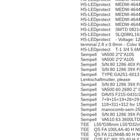
HS-LEDprotect MEDW-464
HS-LEDprotect MEDW-464
HS-LEDprotect MEDW-464
HS-LEDprotect MEDW-464
HS-LEDprotect MEDW-464
HS-LEDprotect SMTD 0821
HS-LEDprotect SLQ08KL1
HS-LEDprotect - Voltage: 12
terminal 2.8 x 0.8mm - Color 
HS-LEDprotect T-1 3/4 5.6
Sempell VA500 2*2"A105
Sempell VA500 2*2"A105
Sempell S/N:80 1286 40X P
Sempell S/N:80 1286 39X P
Sempell TYPE:GA251-6013 N
Lenkschaftmutter, please
Sempell S/N:80 1286 39X P
Sempell VA500.60.2680.2"
Sempell DAVIS F215-0431/
Sempell 7+9+15+19+28+29+3
Sempell 118+311+312 for 1
Sempell manocomb-sem-25
Sempell S/N:80 1286 39X P
Sempell VA510.63.3600LTD
TEE L55*D38mm L55*D32m
TEE QS FA 100L4A-40 H N
TEE QS FA 112M4B-40 H N
TEE Q2E FC 90L2D-40 H 4