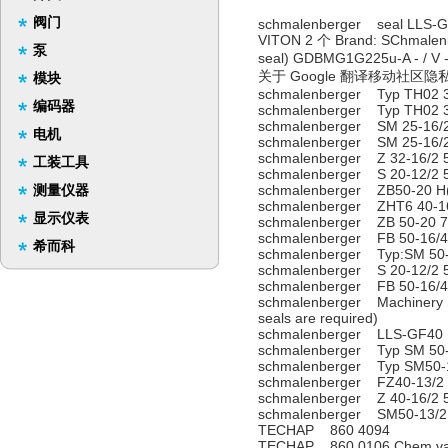
阀门
schmalenberger seal LLS-GF4
VITON 2 个 Brand: SChmalenbe
泵
seal) GDBMG1G225u-A 
关于 Google 翻译移动社区隐私
模块
schmalenberger Typ TH02 3
编码器
schmalenberger Typ TH02 3
schmalenberger SM 25-16/
电机
schmalenberger SM 25-16/
schmalenberger Z 32-16/2 
工装工具
schmalenberger S 20-12/2 
测量仪器
schmalenberger ZB50-20 H
schmalenberger ZHT6 40-16
显示仪表
schmalenberger ZB 50-20 7
schmalenberger FB 50-16/4
希而科
schmalenberger Typ:SM 50-
schmalenberger S 20-12/2 
schmalenberger FB 50-16/4
schmalenberger Machinery S
seals are required)
schmalenberger LLS-GF40
schmalenberger Typ SM 50-
schmalenberger Typ SM50-
schmalenberger FZ40-13/2
schmalenberger Z 40-16/2 
schmalenberger SM50-13/2
TECHAP 860 4094
TECHAP 860 0106 Chem.vapou