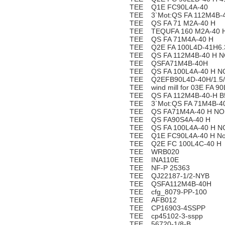
TEE Q1E FC90L4A-40
TEE 3`Mot:QS FA 112M4B-4
TEE QS FA 71 M2A-40 H
TEE TEQUFA 160 M2A-40 H
TEE QS FA 71M4A-40 H
TEE Q2E FA 100L4D-41H6.
TEE QS FA 112M4B-40 H N
TEE QSFA71M4B-40H
TEE QS FA 100L4A-40 H N
TEE Q2EFB90L4D-40H/1.5/
TEE wind mill for 03E FA 9
TEE QS FA 112M4B-40-H B
TEE 3`Mot:QS FA 71M4B-4
TEE QS FA71M4A-40 H NO.
TEE QS FA90S4A-40 H
TEE QS FA 100L4A-40 H N
TEE Q1E FC90L4A-40 H No
TEE Q2E FC 100L4C-40 H
TEE WRB020
TEE INA110E
TEE NF-P 25363
TEE QJ22187-1/2-NYB
TEE QSFA112M4B-40H
TEE cfg_8079-PP-100
TEE AFB012
TEE CP16903-4SSPP
TEE cp45102-3-sspp
TEE 56720-1/8-B