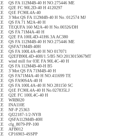
EE QS FA 112M4B-40 H NO.275446 ME
EE Q2E FC 90L2D-40 H 4120297
EE Q1E FC90L4A-40
E 3`Mot:QS FA 112M4B-40 H No.:012574 MJ
EE QS FA 71 M2A-40 H
EE TEQUFA 160 M2A-40 H No.00326/DH
EE QS FA 71M4A-40 H
EE Q2E FA 100L4D-41H6.3A AC380
EE QS FA 112M4B-40 H NO.275446 ME
EE QSFA71M4B-40H
EE QS FA 100L4A-40 H NO 017071
EE Q2EFB90L4D-40H/1.5/B5 NO:2013015067MT
E wind mill for 03E FA 90L4C-40 H
EE QS FA 112M4B-40-H B5
EE 3`Mot:QS FA 71M4B-40 H
EE QS FA71M4A-40 H NO.411699 TE
EE QS FA90S4A-40 H
E QS FA 100L4A-40 H NO.281150 SC
EE Q1E FC90L4A-40 H No.027835LJ
EE Q2E FC 100L4C-40 H
EE WRB020
EE INA110E
EE NF-P 25363
EE QJ22187-1/2-NYB
EE QSFA112M4B-40H
EE cfg_8079-PP-100
EE AFB012
EE CP16903-4SSPP