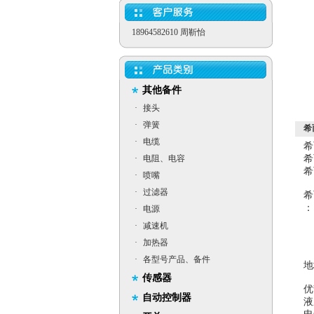
18964582610 周靳怡
其他备件
·
接头
·
弹簧
希而
·
电缆
希
·
电阻、电容
希
希
·
喷嘴
·
过滤器
希
：
·
电源
·
减速机
·
加热器
·
各型号产品、备件
传感器
优
自动控制器
液