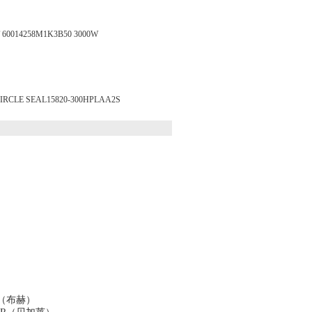
014258M1K3B50 3000W
E SEAL15820-300HPLAA2S
ucher（布赫）