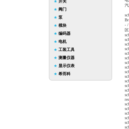
电
开关
汽
阀门
sc
泵
Br
-
模块
区
编码器
sc
sc
电机
sc
sc
工装工具
sc
测量仪器
sc
sc
显示仪表
sc
sc
希而科
sc
sc
sc
sc
sc
re
sc
sc
sc
sc
sc
sc