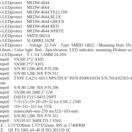
S-LEDprotect MEDW-4644
S-LEDprotect MEDW-4664
S-LEDprotect MEDW-4644 YELLOW
S-LEDprotect MEDW-4644 BLUE
S-LEDprotect MEDW-4644 GREEN
S-LEDprotect MEDW-4644 RED
S-LEDprotect MEDW-4644 WHITE
S-LEDprotect SMTD 08214
S-LEDprotect SLQ08KL162M
-LEDprotect - Voltage: 12-14V - Type: SMDD 14022 - Mounting Hole: Ø14+
0.8mm - Color light: Red - Specification: LED indicator, mounting Ø14mm wi
-LEDprotect T-1 3/4 5.6MM 24-28V
mpell VA500 2*2"A105
mpell VA500 2*2"A105
mpell S/N:80 1286 40X P/N:290
mpell S/N:80 1286 39X P/N:312
mpell TYPE:GA251-6013 NPS/DN:6” P0/N.8500016934 S/N.7014/02503-028-
ease
mpell S/N:80 1286 39X P/N:290
mpell VA500.60.2680.2".GW
mpell DAVIS F215-0431/2NPT
mpell 7+9+15+19+28+29+32 for ESK.2.2500
mpell 118+311+312 for 155L
mpell manocomb-sem-250 mo322c-103-mds
mpell S/N:80 1286 39X P/N:311
mpell VA510.63.3600LTD.2 SN41
EE L55*D38mm L55*D32mm 30N.m 1740PRM
E QS FA 100L4A-40 H NO.281150 SC