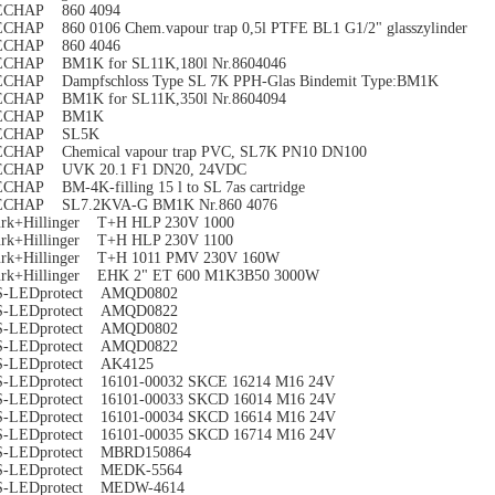
ECHAP 860 4094
CHAP 860 0106 Chem.vapour trap 0,5l PTFE BL1 G1/2" glasszylinder
ECHAP 860 4046
CHAP BM1K for SL11K,180l Nr.8604046
CHAP Dampfschloss Type SL 7K PPH-Glas Bindemit Type:BM1K
CHAP BM1K for SL11K,350l Nr.8604094
ECHAP BM1K
ECHAP SL5K
CHAP Chemical vapour trap PVC, SL7K PN10 DN100
ECHAP UVK 20.1 F1 DN20, 24VDC
CHAP BM-4K-filling 15 l to SL 7as cartridge
ECHAP SL7.2KVA-G BM1K Nr.860 4076
rk+Hillinger T+H HLP 230V 1000
rk+Hillinger T+H HLP 230V 1100
rk+Hillinger T+H 1011 PMV 230V 160W
rk+Hillinger EHK 2" ET 600 M1K3B50 3000W
S-LEDprotect AMQD0802
S-LEDprotect AMQD0822
S-LEDprotect AMQD0802
S-LEDprotect AMQD0822
S-LEDprotect AK4125
-LEDprotect 16101-00032 SKCE 16214 M16 24V
-LEDprotect 16101-00033 SKCD 16014 M16 24V
-LEDprotect 16101-00034 SKCD 16614 M16 24V
-LEDprotect 16101-00035 SKCD 16714 M16 24V
S-LEDprotect MBRD150864
S-LEDprotect MEDK-5564
S-LEDprotect MEDW-4614