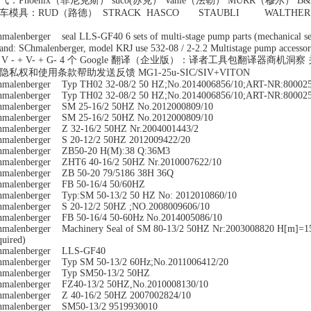
气：Phoenix（菲尼克斯） suco(苏克） Vahle（法勒） MURR（
车模具：RUD（路德） STRACK HASCO STAUBLI WAL
hmalenberger seal LLS-GF40 6 sets of multi-stage pump parts (mechanical
and: SChmalenberger, model KRJ use 532-08 / 2-2.2 Multistage pump access
 / V - + V- + G- 4 个 Google 翻译（企业版）：译者工具包翻译器商机
隐私权和使用条款帮助发送反馈 MG1-25u-SIC/SIV+VITON
hmalenberger Typ TH02 32-08/2 50 HZ;No.2014006856/10;ART-NR:80002
hmalenberger Typ TH02 32-08/2 50 HZ;No.2014006856/10;ART-NR:80002
hmalenberger SM 25-16/2 50HZ No.2012000809/10
hmalenberger SM 25-16/2 50HZ No.2012000809/10
hmalenberger Z 32-16/2 50HZ Nr.2004001443/2
hmalenberger S 20-12/2 50HZ 2012009422/20
hmalenberger ZB50-20 H(M):38 Q:36M3
hmalenberger ZHT6 40-16/2 50HZ Nr.2010007622/10
hmalenberger ZB 50-20 79/5186 38H 36Q
hmalenberger FB 50-16/4 50/60HZ
hmalenberger Typ:SM 50-13/2 50 HZ No: 2012010860/10
hmalenberger S 20-12/2 50HZ ;NO.2008009606/10
hmalenberger FB 50-16/4 50-60Hz No.2014005086/10
hmalenberger Machinery Seal of SM 80-13/2 50HZ Nr:2003008820 H[m]=15 
quired)
hmalenberger LLS-GF40
hmalenberger Typ SM 50-13/2 60Hz;No.2011006412/20
hmalenberger Typ SM50-13/2 50HZ
hmalenberger FZ40-13/2 50HZ,No.2010008130/10
hmalenberger Z 40-16/2 50HZ 2007002824/10
hmalenberger SM50-13/2 9519930010