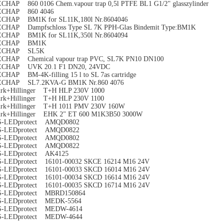
CHAP 860 0106 Chem.vapour trap 0,5l PTFE BL1 G1/2" glasszylinder
ECHAP 860 4046
CHAP BM1K for SL11K,180l Nr.8604046
CHAP Dampfschloss Type SL 7K PPH-Glas Bindemit Type:BM1K
CHAP BM1K for SL11K,350l Nr.8604094
ECHAP BM1K
ECHAP SL5K
CHAP Chemical vapour trap PVC, SL7K PN10 DN100
ECHAP UVK 20.1 F1 DN20, 24VDC
CHAP BM-4K-filling 15 l to SL 7as cartridge
ECHAP SL7.2KVA-G BM1K Nr.860 4076
rk+Hillinger T+H HLP 230V 1000
rk+Hillinger T+H HLP 230V 1100
rk+Hillinger T+H 1011 PMV 230V 160W
rk+Hillinger EHK 2" ET 600 M1K3B50 3000W
S-LEDprotect AMQD0802
S-LEDprotect AMQD0822
S-LEDprotect AMQD0802
S-LEDprotect AMQD0822
S-LEDprotect AK4125
-LEDprotect 16101-00032 SKCE 16214 M16 24V
-LEDprotect 16101-00033 SKCD 16014 M16 24V
-LEDprotect 16101-00034 SKCD 16614 M16 24V
-LEDprotect 16101-00035 SKCD 16714 M16 24V
S-LEDprotect MBRD150864
S-LEDprotect MEDK-5564
S-LEDprotect MEDW-4614
S-LEDprotect MEDW-4644