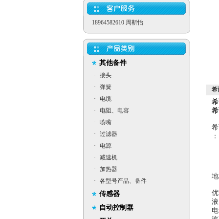
18964582610 周靳怡
其他备件
·
接头
·
弹簧
希而
·
电缆
希
·
电阻、电容
希
·
喷嘴
希
·
过滤器
：
·
电源
·
减速机
·
加热器
·
各型号产品、备件
优
传感器
液
自动控制器
电