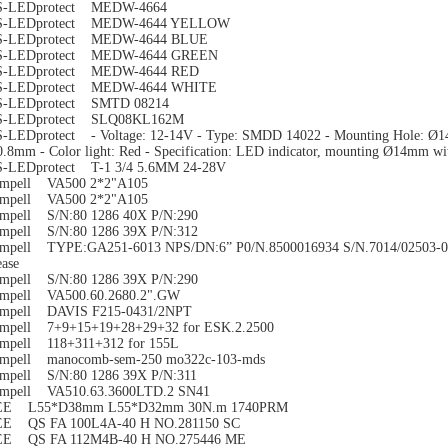
S-LEDprotect MEDW-4664
S-LEDprotect MEDW-4644 YELLOW
S-LEDprotect MEDW-4644 BLUE
S-LEDprotect MEDW-4644 GREEN
S-LEDprotect MEDW-4644 RED
S-LEDprotect MEDW-4644 WHITE
S-LEDprotect SMTD 08214
S-LEDprotect SLQ08KL162M
-LEDprotect - Voltage: 12-14V - Type: SMDD 14022 - Mounting Hole: Ø14+
0.8mm - Color light: Red - Specification: LED indicator, mounting Ø14mm wi
-LEDprotect T-1 3/4 5.6MM 24-28V
mpell VA500 2*2"A105
mpell VA500 2*2"A105
mpell S/N:80 1286 40X P/N:290
mpell S/N:80 1286 39X P/N:312
mpell TYPE:GA251-6013 NPS/DN:6” P0/N.8500016934 S/N.7014/02503-028-
ease
mpell S/N:80 1286 39X P/N:290
mpell VA500.60.2680.2".GW
mpell DAVIS F215-0431/2NPT
mpell 7+9+15+19+28+29+32 for ESK.2.2500
mpell 118+311+312 for 155L
mpell manocomb-sem-250 mo322c-103-mds
mpell S/N:80 1286 39X P/N:311
mpell VA510.63.3600LTD.2 SN41
EE L55*D38mm L55*D32mm 30N.m 1740PRM
E QS FA 100L4A-40 H NO.281150 SC
EE QS FA 112M4B-40 H NO.275446 ME