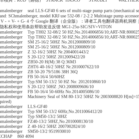
车模具：RUD（路德） STRACK HASCO STAUBLI WAL
hmalenberger seal LLS-GF40 6 sets of multi-stage pump parts (mechanical
and: SChmalenberger, model KRJ use 532-08 / 2-2.2 Multistage pump access
 / V - + V- + G- 4 个 Google 翻译（企业版）：译者工具包翻译器商机
隐私权和使用条款帮助发送反馈 MG1-25u-SIC/SIV+VITON
hmalenberger Typ TH02 32-08/2 50 HZ;No.2014006856/10;ART-NR:80002
hmalenberger Typ TH02 32-08/2 50 HZ;No.2014006856/10;ART-NR:80002
hmalenberger SM 25-16/2 50HZ No.2012000809/10
hmalenberger SM 25-16/2 50HZ No.2012000809/10
hmalenberger Z 32-16/2 50HZ Nr.2004001443/2
hmalenberger S 20-12/2 50HZ 2012009422/20
hmalenberger ZB50-20 H(M):38 Q:36M3
hmalenberger ZHT6 40-16/2 50HZ Nr.2010007622/10
hmalenberger ZB 50-20 79/5186 38H 36Q
hmalenberger FB 50-16/4 50/60HZ
hmalenberger Typ:SM 50-13/2 50 HZ No: 2012010860/10
hmalenberger S 20-12/2 50HZ ;NO.2008009606/10
hmalenberger FB 50-16/4 50-60Hz No.2014005086/10
hmalenberger Machinery Seal of SM 80-13/2 50HZ Nr:2003008820 H[m]=15 
quired)
hmalenberger LLS-GF40
hmalenberger Typ SM 50-13/2 60Hz;No.2011006412/20
hmalenberger Typ SM50-13/2 50HZ
hmalenberger FZ40-13/2 50HZ,No.2010008130/10
hmalenberger Z 40-16/2 50HZ 2007002824/10
hmalenberger SM50-13/2 9519930010
ECHAP 860 4094