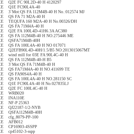
EE Q2E FC 90L2D-40 H 4120297
EE Q1E FC90L4A-40
E 3`Mot:QS FA 112M4B-40 H No.:012574 MJ
EE QS FA 71 M2A-40 H
EE TEQUFA 160 M2A-40 H No.00326/DH
EE QS FA 71M4A-40 H
EE Q2E FA 100L4D-41H6.3A AC380
EE QS FA 112M4B-40 H NO.275446 ME
EE QSFA71M4B-40H
EE QS FA 100L4A-40 H NO 017071
EE Q2EFB90L4D-40H/1.5/B5 NO:2013015067MT
E wind mill for 03E FA 90L4C-40 H
EE QS FA 112M4B-40-H B5
EE 3`Mot:QS FA 71M4B-40 H
EE QS FA71M4A-40 H NO.411699 TE
EE QS FA90S4A-40 H
E QS FA 100L4A-40 H NO.281150 SC
EE Q1E FC90L4A-40 H No.027835LJ
EE Q2E FC 100L4C-40 H
EE WRB020
EE INA110E
EE NF-P 25363
EE QJ22187-1/2-NYB
EE QSFA112M4B-40H
EE cfg_8079-PP-100
EE AFB012
EE CP16903-4SSPP
E cp45102-3-sspp