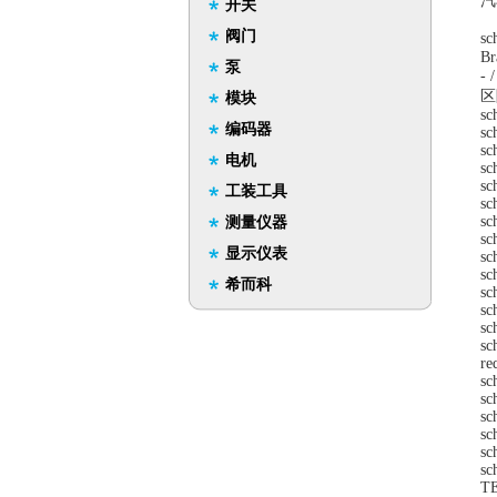
汽
开关
阀门
sc
Br
泵
-
区
模块
sc
编码器
sc
sc
电机
sc
sc
工装工具
sc
sc
测量仪器
sc
显示仪表
sc
sc
希而科
sc
sc
sc
sc
re
sc
sc
sc
sc
sc
sc
T