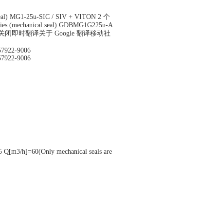
THER
 seal) MG1-25u-SIC / SIV + VITON 2 个
ories (mechanical seal) GDBMG1G225u-A
洞察 关闭即时翻译关于 Google 翻译移动社
57922-9006
57922-9006
Q[m3/h]=60(Only mechanical seals are