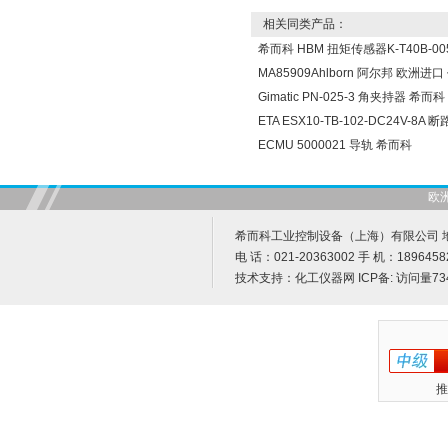
相关同类产品：
希而科 HBM 扭矩传感器K-T40B-005
MA85909Ahlborn 阿尔邦 欧洲进
Gimatic PN-025-3 角夹持器 希而科
ETA ESX10-TB-102-DC24V-8A
ECMU 5000021 导轨 希而科
欧
希而科工业控制设备（上海）有限公司 地址
电 话：021-20363002 手 机：1896458
技术支持：
化工仪器网
ICP备:
访问量73
推