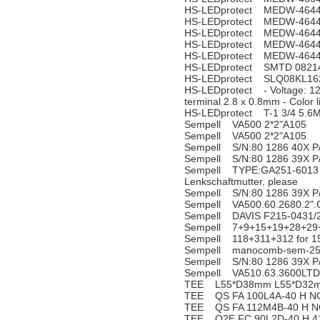
HS-LEDprotect MEDW-464
HS-LEDprotect MEDW-464
HS-LEDprotect MEDW-464
HS-LEDprotect MEDW-464
HS-LEDprotect MEDW-464
HS-LEDprotect SMTD 0821
HS-LEDprotect SLQ08KL1
HS-LEDprotect - Voltage: 12
terminal 2.8 x 0.8mm - Color 
HS-LEDprotect T-1 3/4 5.6
Sempell VA500 2*2"A105
Sempell VA500 2*2"A105
Sempell S/N:80 1286 40X P
Sempell S/N:80 1286 39X P
Sempell TYPE:GA251-6013 N
Lenkschaftmutter, please
Sempell S/N:80 1286 39X P
Sempell VA500.60.2680.2"
Sempell DAVIS F215-0431/
Sempell 7+9+15+19+28+29+3
Sempell 118+311+312 for 1
Sempell manocomb-sem-25
Sempell S/N:80 1286 39X P
Sempell VA510.63.3600LTD
TEE L55*D38mm L55*D32m
TEE QS FA 100L4A-40 H N
TEE QS FA 112M4B-40 H N
TEE Q2E FC 90L2D-40 H 4