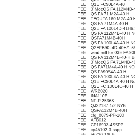
TEE Q1E FC90L4A-40
TEE 3`Mot:QS FA 112M4B-4
TEE QS FA 71 M2A-40 H
TEE TEQUFA 160 M2A-40 H
TEE QS FA 71M4A-40 H
TEE Q2E FA 100L4D-41H6.
TEE QS FA 112M4B-40 H N
TEE QSFA71M4B-40H
TEE QS FA 100L4A-40 H N
TEE Q2EFB90L4D-40H/1.5/
TEE wind mill for 03E FA 9
TEE QS FA 112M4B-40-H B
TEE 3`Mot:QS FA 71M4B-4
TEE QS FA71M4A-40 H NO.
TEE QS FA90S4A-40 H
TEE QS FA 100L4A-40 H N
TEE Q1E FC90L4A-40 H No
TEE Q2E FC 100L4C-40 H
TEE WRB020
TEE INA110E
TEE NF-P 25363
TEE QJ22187-1/2-NYB
TEE QSFA112M4B-40H
TEE cfg_8079-PP-100
TEE AFB012
TEE CP16903-4SSPP
TEE cp45102-3-sspp
TEE 56720-1/8-B