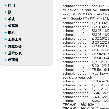
阀门
schmalenberger seal LLS-GF4
VITON 2 个 Brand: SChmalenbe
泵
seal) GDBMG1G225u-A 
关于 Google 翻译移动社区隐私
模块
schmalenberger Typ TH02 3
编码器
schmalenberger Typ TH02 3
schmalenberger SM 25-16/
电机
schmalenberger SM 25-16/
schmalenberger Z 32-16/2 
工装工具
schmalenberger S 20-12/2 
测量仪器
schmalenberger ZB50-20 H
schmalenberger ZHT6 40-16
显示仪表
schmalenberger ZB 50-20 7
schmalenberger FB 50-16/4
希而科
schmalenberger Typ:SM 50-
schmalenberger S 20-12/2 
schmalenberger FB 50-16/4
schmalenberger Machinery S
seals are required)
schmalenberger LLS-GF40
schmalenberger Typ SM 50-
schmalenberger Typ SM50-
schmalenberger FZ40-13/2
schmalenberger Z 40-16/2 
schmalenberger SM50-13/2
TECHAP 860 4094
TECHAP 860 0106 Chem.vapou