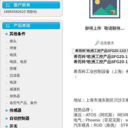
18964582610 周靳怡
其他备件
接头
·
点击放大
弹簧
·
希而科*欧洲工控产品SFG20-12/2 50
电缆
·
希而科*欧洲工控产品SFG20-12/2
希而科*欧洲工控产品SFG20-12/2
电阻、电容
·
喷嘴
·
希而科工业控制设备（上海）
过滤器
·
：
电源
·
减速机
·
加热器
·
地址：上海市浦东新区
各型号产品、备件
·
优势品牌：
传感器
液压：ATOS（阿托斯） RE
自动控制器
电气：Phoenix（菲尼克斯）
汽车模具：RUD（路德） ST
开关