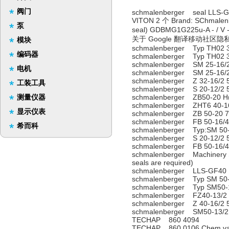
阀门
schmalenberger seal LLS-GF4
VITON 2 个 Brand: SChmalenbe
泵
seal) GDBMG1G225u-A 
关于 Google 翻译移动社区隐私
模块
schmalenberger Typ TH02 3
编码器
schmalenberger Typ TH02 3
schmalenberger SM 25-16/
电机
schmalenberger SM 25-16/
schmalenberger Z 32-16/2 
工装工具
schmalenberger S 20-12/2 
测量仪器
schmalenberger ZB50-20 H
schmalenberger ZHT6 40-16
显示仪表
schmalenberger ZB 50-20 7
schmalenberger FB 50-16/4
希而科
schmalenberger Typ:SM 50-
schmalenberger S 20-12/2 
schmalenberger FB 50-16/4
schmalenberger Machinery S
seals are required)
schmalenberger LLS-GF40
schmalenberger Typ SM 50-
schmalenberger Typ SM50-
schmalenberger FZ40-13/2
schmalenberger Z 40-16/2 
schmalenberger SM50-13/2
TECHAP 860 4094
TECHAP 860 0106 Chem.vapou