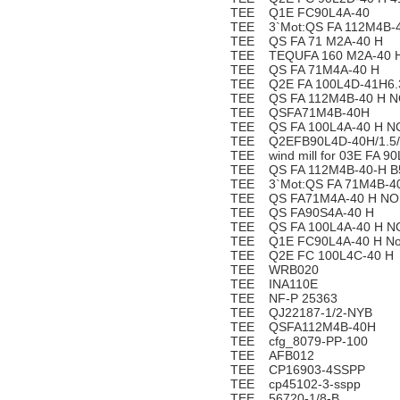
TEE Q1E FC90L4A-40
TEE 3`Mot:QS FA 112M4B-4
TEE QS FA 71 M2A-40 H
TEE TEQUFA 160 M2A-40 H
TEE QS FA 71M4A-40 H
TEE Q2E FA 100L4D-41H6.
TEE QS FA 112M4B-40 H N
TEE QSFA71M4B-40H
TEE QS FA 100L4A-40 H N
TEE Q2EFB90L4D-40H/1.5/
TEE wind mill for 03E FA 9
TEE QS FA 112M4B-40-H B
TEE 3`Mot:QS FA 71M4B-4
TEE QS FA71M4A-40 H NO.
TEE QS FA90S4A-40 H
TEE QS FA 100L4A-40 H N
TEE Q1E FC90L4A-40 H No
TEE Q2E FC 100L4C-40 H
TEE WRB020
TEE INA110E
TEE NF-P 25363
TEE QJ22187-1/2-NYB
TEE QSFA112M4B-40H
TEE cfg_8079-PP-100
TEE AFB012
TEE CP16903-4SSPP
TEE cp45102-3-sspp
TEE 56720-1/8-B