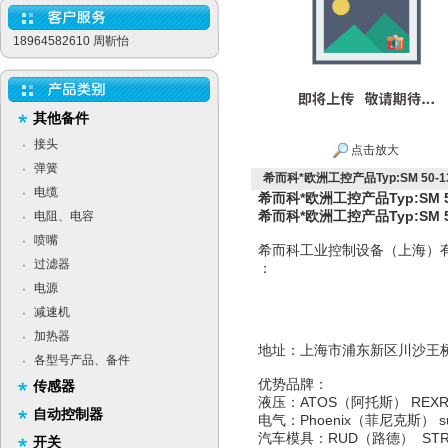
18964582610 周靳怡
其他备件
接头
·
点击放大
弹簧
·
希而科*欧洲工控产品Typ:SM 50-13/
电缆
·
希而科*欧洲工控产品Typ:SM 50-
希而科*欧洲工控产品Typ:SM 50-
电阻、电容
·
喷嘴
·
希而科工业控制设备（上海）
过滤器
·
：
电源
·
减速机
·
加热器
·
地址：上海市浦东新区
各型号产品、备件
·
优势品牌：
传感器
液压：ATOS（阿托斯） RE
自动控制器
电气：Phoenix（菲尼克斯）
汽车模具：RUD（路德） ST
开关