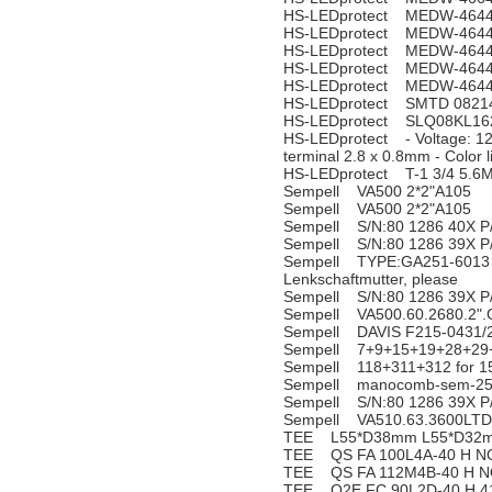
HS-LEDprotect MEDW-464
HS-LEDprotect MEDW-464
HS-LEDprotect MEDW-464
HS-LEDprotect MEDW-464
HS-LEDprotect MEDW-464
HS-LEDprotect SMTD 0821
HS-LEDprotect SLQ08KL1
HS-LEDprotect - Voltage: 12
terminal 2.8 x 0.8mm - Color 
HS-LEDprotect T-1 3/4 5.6
Sempell VA500 2*2"A105
Sempell VA500 2*2"A105
Sempell S/N:80 1286 40X P
Sempell S/N:80 1286 39X P
Sempell TYPE:GA251-6013 N
Lenkschaftmutter, please
Sempell S/N:80 1286 39X P
Sempell VA500.60.2680.2"
Sempell DAVIS F215-0431/
Sempell 7+9+15+19+28+29+3
Sempell 118+311+312 for 1
Sempell manocomb-sem-25
Sempell S/N:80 1286 39X P
Sempell VA510.63.3600LTD
TEE L55*D38mm L55*D32m
TEE QS FA 100L4A-40 H N
TEE QS FA 112M4B-40 H N
TEE Q2E FC 90L2D-40 H 4