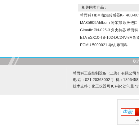
相关同类产品：
希而科 HBM 扭矩传感器K-T40B-005
MA85909Ahlborn 阿尔邦 欧洲进
Gimatic PN-025-3 角夹持器 希而科
ETA ESX10-TB-102-DC24V-8A
ECMU 5000021 导轨 希而科
欧
希而科工业控制设备（上海）有限公司 地址
电 话：021-20363002 手 机：1896458
技术支持：
化工仪器网
ICP备:
访问量73
推