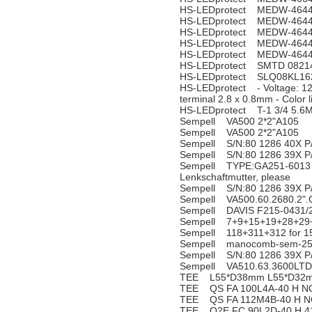
HS-LEDprotect MEDW-464
HS-LEDprotect MEDW-464
HS-LEDprotect MEDW-464
HS-LEDprotect MEDW-464
HS-LEDprotect MEDW-464
HS-LEDprotect SMTD 0821
HS-LEDprotect SLQ08KL1
HS-LEDprotect - Voltage: 12
terminal 2.8 x 0.8mm - Color 
HS-LEDprotect T-1 3/4 5.6
Sempell VA500 2*2"A105
Sempell VA500 2*2"A105
Sempell S/N:80 1286 40X P
Sempell S/N:80 1286 39X P
Sempell TYPE:GA251-6013 N
Lenkschaftmutter, please
Sempell S/N:80 1286 39X P
Sempell VA500.60.2680.2"
Sempell DAVIS F215-0431/
Sempell 7+9+15+19+28+29+3
Sempell 118+311+312 for 1
Sempell manocomb-sem-25
Sempell S/N:80 1286 39X P
Sempell VA510.63.3600LTD
TEE L55*D38mm L55*D32m
TEE QS FA 100L4A-40 H N
TEE QS FA 112M4B-40 H N
TEE Q2E FC 90L2D-40 H 4