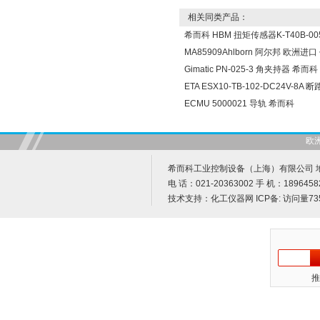
相关同类产品：
希而科 HBM 扭矩传感器K-T40B-005
MA85909Ahlborn 阿尔邦 欧洲进
Gimatic PN-025-3 角夹持器 希而科
ETA ESX10-TB-102-DC24V-8A
ECMU 5000021 导轨 希而科
欧
希而科工业控制设备（上海）有限公司 地址
电 话：021-20363002 手 机：1896458
技术支持：
化工仪器网
ICP备:
访问量73
推