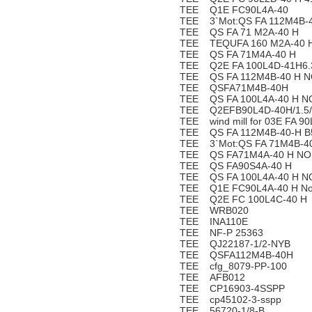
TEE Q1E FC90L4A-40
TEE 3`Mot:QS FA 112M4B-4
TEE QS FA 71 M2A-40 H
TEE TEQUFA 160 M2A-40 H
TEE QS FA 71M4A-40 H
TEE Q2E FA 100L4D-41H6.
TEE QS FA 112M4B-40 H N
TEE QSFA71M4B-40H
TEE QS FA 100L4A-40 H N
TEE Q2EFB90L4D-40H/1.5/
TEE wind mill for 03E FA 9
TEE QS FA 112M4B-40-H B
TEE 3`Mot:QS FA 71M4B-4
TEE QS FA71M4A-40 H NO.
TEE QS FA90S4A-40 H
TEE QS FA 100L4A-40 H N
TEE Q1E FC90L4A-40 H No
TEE Q2E FC 100L4C-40 H
TEE WRB020
TEE INA110E
TEE NF-P 25363
TEE QJ22187-1/2-NYB
TEE QSFA112M4B-40H
TEE cfg_8079-PP-100
TEE AFB012
TEE CP16903-4SSPP
TEE cp45102-3-sspp
TEE 56720-1/8-B