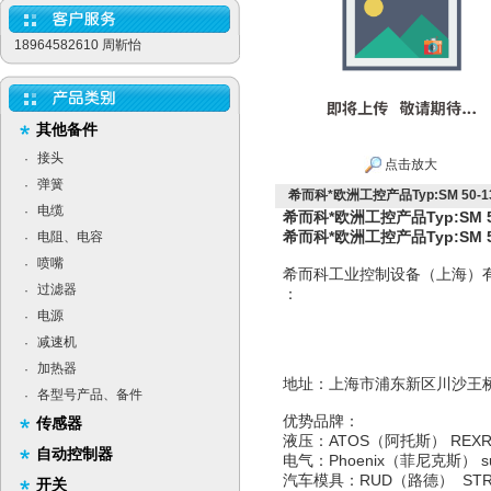
18964582610 周靳怡
其他备件
接头
·
点击放大
弹簧
·
希而科*欧洲工控产品Typ:SM 50-13/
电缆
·
希而科*欧洲工控产品Typ:SM 50-
希而科*欧洲工控产品Typ:SM 50-
电阻、电容
·
喷嘴
·
希而科工业控制设备（上海）
过滤器
·
：
电源
·
减速机
·
加热器
·
地址：上海市浦东新区
各型号产品、备件
·
优势品牌：
传感器
液压：ATOS（阿托斯） RE
自动控制器
电气：Phoenix（菲尼克斯）
汽车模具：RUD（路德） ST
开关