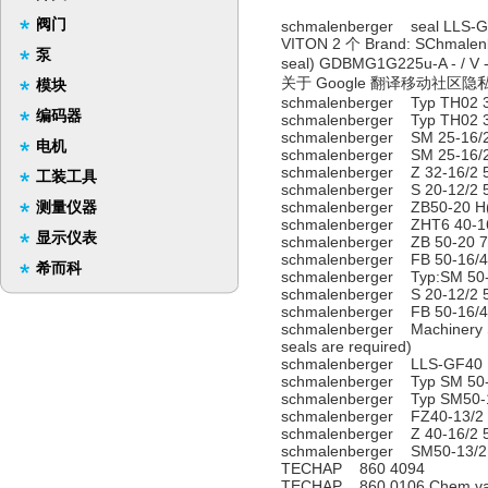
阀门
schmalenberger seal LLS-GF4
VITON 2 个 Brand: SChmalenbe
泵
seal) GDBMG1G225u-A 
关于 Google 翻译移动社区隐私
模块
schmalenberger Typ TH02 3
编码器
schmalenberger Typ TH02 3
schmalenberger SM 25-16/
电机
schmalenberger SM 25-16/
schmalenberger Z 32-16/2 
工装工具
schmalenberger S 20-12/2 
测量仪器
schmalenberger ZB50-20 H
schmalenberger ZHT6 40-16
显示仪表
schmalenberger ZB 50-20 7
schmalenberger FB 50-16/4
希而科
schmalenberger Typ:SM 50-
schmalenberger S 20-12/2 
schmalenberger FB 50-16/4
schmalenberger Machinery S
seals are required)
schmalenberger LLS-GF40
schmalenberger Typ SM 50-
schmalenberger Typ SM50-
schmalenberger FZ40-13/2
schmalenberger Z 40-16/2 
schmalenberger SM50-13/2
TECHAP 860 4094
TECHAP 860 0106 Chem.vapou