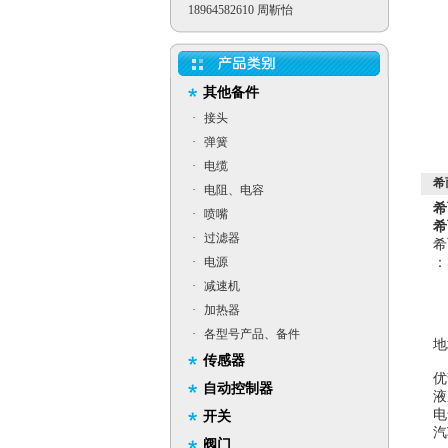
18964582610 周靳怡
其他备件
·
接头
·
弹簧
·
电缆
希而
·
电阻、电容
希
·
喷嘴
希
·
过滤器
希
·
电源
：
·
减速机
·
加热器
·
各型号产品、备件
传感器
优
自动控制器
液
电
开关
汽
阀门