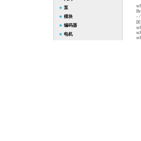
sc
泵
Br
模块
-
区
编码器
sc
sc
电机
sc
sc
工装工具
sc
测量仪器
sc
sc
显示仪表
sc
sc
希而科
sc
sc
sc
sc
sc
re
sc
sc
sc
sc
sc
sc
T
TE