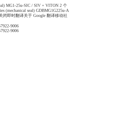
 seal) MG1-25u-SIC / SIV + VITON 2 个
ories (mechanical seal) GDBMG1G225u-A
洞察 关闭即时翻译关于 Google 翻译移动社
57922-9006
57922-9006
Q[m3/h]=60(Only mechanical seals are