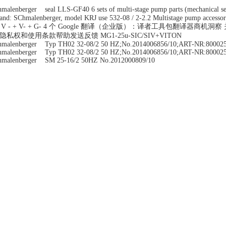
hmalenberger seal LLS-GF40 6 sets of multi-stage pump parts (mechanical
and: SChmalenberger, model KRJ use 532-08 / 2-2.2 Multistage pump access
 / V - + V- + G- 4 个 Google 翻译（企业版）：译者工具包翻译器商机
隐私权和使用条款帮助发送反馈 MG1-25u-SIC/SIV+VITON
hmalenberger Typ TH02 32-08/2 50 HZ;No.2014006856/10;ART-NR:80002
hmalenberger Typ TH02 32-08/2 50 HZ;No.2014006856/10;ART-NR:80002
hmalenberger SM 25-16/2 50HZ No.2012000809/10
hmalenberger SM 25-16/2 50HZ No.2012000809/10
hmalenberger Z 32-16/2 50HZ Nr.2004001443/2
hmalenberger S 20-12/2 50HZ 2012009422/20
hmalenberger ZB50-20 H(M):38 Q:36M3
hmalenberger ZHT6 40-16/2 50HZ Nr.2010007622/10
hmalenberger ZB 50-20 79/5186 38H 36Q
hmalenberger FB 50-16/4 50/60HZ
hmalenberger Typ:SM 50-13/2 50 HZ No: 2012010860/10
hmalenberger S 20-12/2 50HZ ;NO.2008009606/10
hmalenberger FB 50-16/4 50-60Hz No.2014005086/10
hmalenberger Machinery Seal of SM 80-13/2 50HZ Nr:2003008820 H[m]=15 
quired)
hmalenberger LLS-GF40
hmalenberger Typ SM 50-13/2 60Hz;No.2011006412/20
hmalenberger Typ SM50-13/2 50HZ
hmalenberger FZ40-13/2 50HZ,No.2010008130/10
hmalenberger Z 40-16/2 50HZ 2007002824/10
hmalenberger SM50-13/2 9519930010
ECHAP 860 4094
CHAP 860 0106 Chem.vapour trap 0,5l PTFE BL1 G1/2" glasszylinder